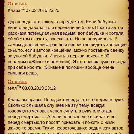
Ответить
#4
Клара
07.03.2019 23:20
Дар передают с каким-то предметом. Если бабушка
ничего не давала, то и передачи не было. Просто автор
рассказа потенциальная ведьма, вот бабушка и хотела
ей об этом сказать, рассказать. Но не получилось. В
самом деле, если страшно и неприятно видеть зловещие
сны, то, если автора крещёная, можно поставить свечку
за упокой бабушки. И взять в церкви поясок с 90
псалмом («Живые в помощи»). Этот поясок нужно всегда
при себе носить. «Живые в помощи» вообще очень
сильная вещь.
Ответить
#5
геля
08.03.2019 23:12
Клара,вы правы. Передают всегда ,что-то держа в руке.
Сколько слышала случаев на эту тему, всегда
говорят,что человек успел сунуть в руку или отдал
перед смертью. ….А если человек ещё в силах и не
перед смертью,то просят приехать и пожить с ними
,какое-то время. Таких несостоявшихс ведьм ,как автор
много. И накручивать себя не стоит-так можно и своей