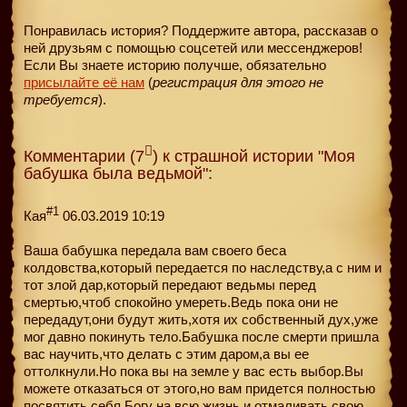
Понравилась история? Поддержите автора, рассказав о
ней друзьям с помощью соцсетей или мессенджеров!
Если Вы знаете историю получше, обязательно
присылайте её нам
(
регистрация для этого не
требуется
).
Комментарии (7
) к страшной истории "Моя
бабушка была ведьмой":
#1
Кая
06.03.2019 10:19
Ваша бабушка передала вам своего беса
колдовства,который передается по наследству,а с ним и
тот злой дар,который передают ведьмы перед
смертью,чтоб спокойно умереть.Ведь пока они не
передадут,они будут жить,хотя их собственный дух,уже
мог давно покинуть тело.Бабушка после смерти пришла
вас научить,что делать с этим даром,а вы ее
оттолкнули.Но пока вы на земле у вас есть выбор.Вы
можете отказаться от этого,но вам придется полностью
посвятить себя Богу на всю жизнь и отмаливать свою