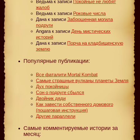
Ведьма
к записи
Покойные не любят
жалоб
Ведьма
к записи
Роковые числа
Дана
к записи
Заброшенная могила
подруги
Angara
к записи
День мистических
историй
Дана
к записи
Порча на кладбищенскую
землю
Популярные публикации:
Все фаталити Mortal Kombat
Самые страшные вулканы планеты Земля
Дух покойницы
Сон о подруге сбылся
Двойник дяди
Как завести собственного домового
(пошаговая инструкция)
Другие параллели
Самые комментируемые истории за
месяц: