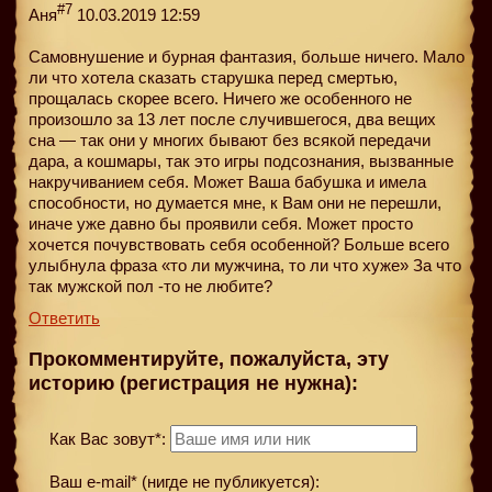
#7
Аня
10.03.2019 12:59
Самовнушение и бурная фантазия, больше ничего. Мало
ли что хотела сказать старушка перед смертью,
прощалась скорее всего. Ничего же особенного не
произошло за 13 лет после случившегося, два вещих
сна — так они у многих бывают без всякой передачи
дара, а кошмары, так это игры подсознания, вызванные
накручиванием себя. Может Ваша бабушка и имела
способности, но думается мне, к Вам они не перешли,
иначе уже давно бы проявили себя. Может просто
хочется почувствовать себя особенной? Больше всего
улыбнула фраза «то ли мужчина, то ли что хуже» За что
так мужской пол -то не любите?
Ответить
Прокомментируйте, пожалуйста, эту
историю (регистрация не нужна):
Как Вас зовут*:
Ваш e-mail* (нигде не публикуется):