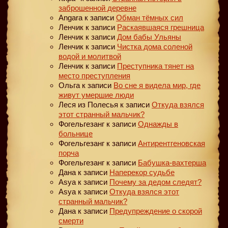
заброшенной деревне
Angara
к записи
Обман тёмных сил
Ленчик
к записи
Раскаявшаяся грешница
Ленчик
к записи
Дом бабы Ульяны
Ленчик
к записи
Чистка дома соленой
водой и молитвой
Ленчик
к записи
Преступника тянет на
место преступления
Ольга
к записи
Во сне я видела мир, где
живут умершие люди
Леся из Полесья
к записи
Откуда взялся
этот странный мальчик?
Фогельгезанг
к записи
Однажды в
больнице
Фогельгезанг
к записи
Антирентгеновская
порча
Фогельгезанг
к записи
Бабушка-вахтерша
Дана
к записи
Наперекор судьбе
Asya
к записи
Почему за дедом следят?
Asya
к записи
Откуда взялся этот
странный мальчик?
Дана
к записи
Предупреждение о скорой
смерти