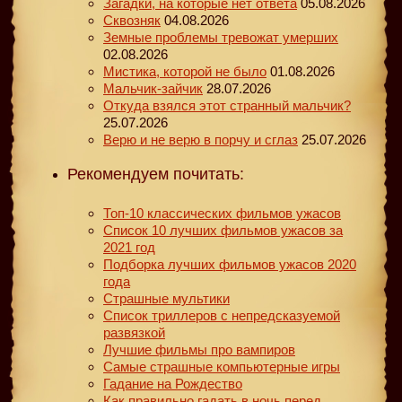
Загадки, на которые нет ответа
05.08.2026
Сквозняк
04.08.2026
Земные проблемы тревожат умерших
02.08.2026
Мистика, которой не было
01.08.2026
Мальчик-зайчик
28.07.2026
Откуда взялся этот странный мальчик?
25.07.2026
Верю и не верю в порчу и сглаз
25.07.2026
Рекомендуем почитать:
Топ-10 классических фильмов ужасов
Список 10 лучших фильмов ужасов за
2021 год
Подборка лучших фильмов ужасов 2020
года
Страшные мультики
Список триллеров с непредсказуемой
развязкой
Лучшие фильмы про вампиров
Самые страшные компьютерные игры
Гадание на Рождество
Как правильно гадать в ночь перед