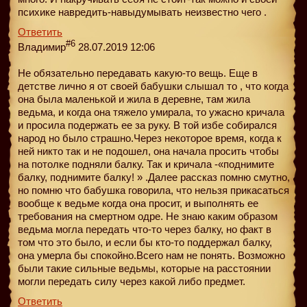
психике навредить-навыдумывать неизвестно чего .
Ответить
#6
Владимир
28.07.2019 12:06
Не обязательно передавать какую-то вещь. Еще в
детстве лично я от своей бабушки слышал то , что когда
она была маленькой и жила в деревне, там жила
ведьма, и когда она тяжело умирала, то ужасно кричала
и просила подержать ее за руку. В той избе собирался
народ но было страшно.Через некоторое время, когда к
ней никто так и не подошел, она начала просить чтобы
на потолке подняли балку. Так и кричала -«поднимите
балку, поднимите балку! » .Далее рассказ помню смутно,
но помню что бабушка говорила, что нельзя прикасаться
вообще к ведьме когда она просит, и выполнять ее
требования на смертном одре. Не знаю каким образом
ведьма могла передать что-то через балку, но факт в
том что это было, и если бы кто-то поддержал балку,
она умерла бы спокойно.Всего нам не понять. Возможно
были такие сильные ведьмы, которые на расстоянии
могли передать силу через какой либо предмет.
Ответить