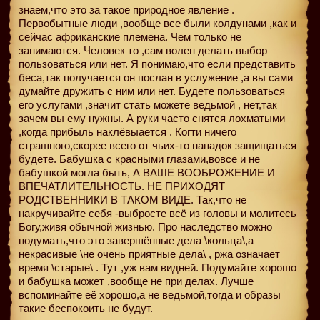
знаем,что это за такое природное явление .
Первобытные люди ,вообще все были колдунами ,как и
сейчас африканские племена. Чем только не
занимаются. Человек то ,сам волен делать выбор
пользоваться или нет. Я понимаю,что если представить
беса,так получается он послан в услужение ,а вы сами
думайте дружить с ним или нет. Будете пользоваться
его услугами ,значит стать можете ведьмой , нет,так
зачем вы ему нужны. А руки часто снятся лохматыми
,когда прибыль наклёвыается . Когти ничего
страшного,скорее всего от чьих-то нападок защищаться
будете. Бабушка с красными глазами,вовсе и не
бабушкой могла быть, А ВАШЕ ВООБРОЖЕНИЕ И
ВПЕЧАТЛИТЕЛЬНОСТЬ. НЕ ПРИХОДЯТ
РОДСТВЕННИКИ В ТАКОМ ВИДЕ. Так,что не
накручивайте себя -выбросте всё из головы и молитесь
Богу,живя обычной жизнью. Про наследство можно
подумать,что это завершённые дела \кольца\,а
некрасивые \не очень приятные дела\ , ржа означает
время \старые\ . Тут ,уж вам видней. Подумайте хорошо
и бабушка может ,вообще не при делах. Лучше
вспоминайте её хорошо,а не ведьмой,тогда и образы
такие беспокоить не будут.