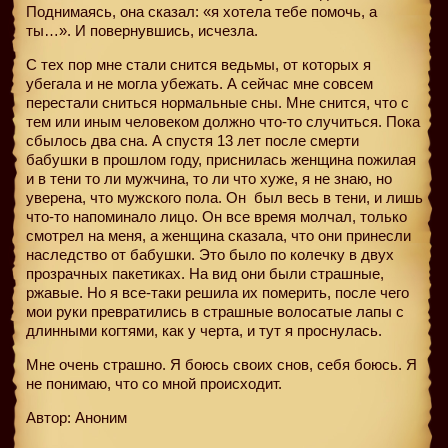
Поднимаясь, она сказал: «я хотела тебе помочь, а
ты…». И повернувшись, исчезла.
С тех пор мне стали снится ведьмы, от которых я
убегала и не могла убежать. А сейчас мне совсем
перестали сниться нормальные сны. Мне снится, что с
тем или иным человеком должно что-то случиться. Пока
сбылось два сна. А спустя 13 лет после смерти
бабушки в прошлом году, приснилась женщина пожилая
и в тени то ли мужчина, то ли что хуже, я не знаю, но
уверена, что мужского пола. Он
был весь в тени, и лишь
что-то напоминало лицо. Он все время молчал, только
смотрел на меня, а женщина сказала, что они принесли
наследство от бабушки. Это было по колечку в двух
прозрачных пакетиках. На вид они были страшные,
ржавые. Но я все-таки решила их померить, после чего
мои руки превратились в страшные волосатые лапы с
длинными когтями, как у черта, и тут я проснулась.
Мне очень страшно. Я боюсь своих снов, себя боюсь. Я
не понимаю, что со мной происходит.
Автор: Аноним