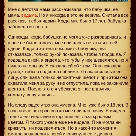
Мне с детства мама рассказывала, что бабушка, ее
мама,
ведьма
. Но я никогда в это не верила. Считала все
рассказы небылицами. Когда мне было 17 лет, бабушка
заболела и слегла.
Однажды, когда бабушка не могла уже разговаривать, и
у нее не было голоса, мне пришлось остаться с ней
одной. Когда я хотела покормить бабушку, она
отказалась, только рукой показала, чтобы я подошла. Я
подошла к ней, я видела, что губы у нее шевелятся, но я
ничего не слышу. Я сказала ей об этом. Она показала
рукой, чтобы я подошла поближе. Я наклонилась к ее
лицу, слышала только непонятный шепот и при этом она
схватила меня за руку и не отпустила, пока не закончила
шептать. После этого я убежала от нее в другую
комнату, испугавшись.
На следующее утро она умерла. Мне
уже было 18 лет. В
ночь после похорон она ко мне пришла наяву. Я видела
только ее очертание и горящие ее глаза красным
цветом. Я такого ужаса еще не видела. Я не могла ни
крикнуть, ни пошевелиться. Но в какой-то момент я
смогла пошевелить ногой и спихнула ее с дивана.