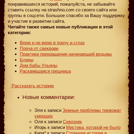
понравившихся историй, пожалуйста, не забывайте
ставить ссылку на strashno.com со своего сайта или
группы в соцсети. Большое спасибо за Вашу поддержку
и участие в развитии сайта.
Читайте также самые новые публикации в этой
категории:
Верю и не верю в порчу и сглаз
Порча от свекрови
Практики прекращения начинающей ведьмы
Блины
Дом бабы Ульяны
Раскаявшаяся грешница
Рассказать историю
Новые комментарии:
Эля
к записи
Земные проблемы тревожат
умерших
Оля
к записи
Сквозняк
Игорь
к записи
Мистика, которой не было
Кира*
к записи
Странная история в