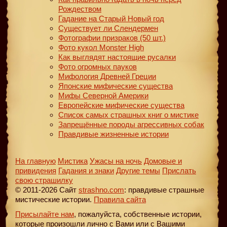
Рождеством
Гадание на Старый Новый год
Существует ли Слендермен
Фотографии призраков (50 шт.)
Фото кукол Monster High
Как выглядят настоящие русалки
Фото огромных пауков
Мифология Древней Греции
Японские мифические существа
Мифы Северной Америки
Европейские мифические существа
Список самых страшных книг о мистике
Запрещённые породы агрессивных собак
Правдивые жизненные истории
На главную
Мистика
Ужасы на ночь
Домовые и
привидения
Гадания и знаки
Другие темы
Прислать
свою страшилку
© 2011-2026 Сайт
strashno.com
: правдивые страшные
мистические истории.
Правила сайта
Присылайте нам
, пожалуйста, собственные истории,
которые произошли лично с Вами или с Вашими