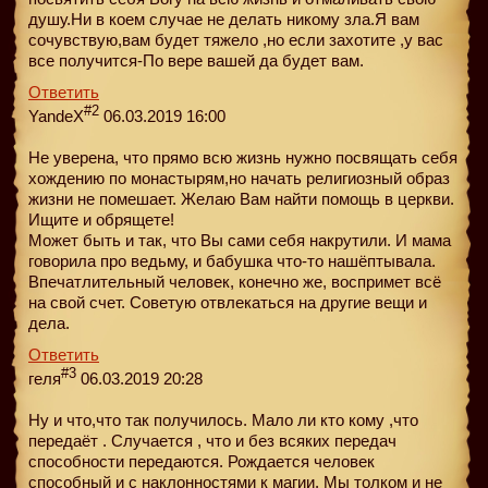
душу.Ни в коем случае не делать никому зла.Я вам
сочувствую,вам будет тяжело ,но если захотите ,у вас
все получится-По вере вашей да будет вам.
Ответить
#2
YandeX
06.03.2019 16:00
Не уверена, что прямо всю жизнь нужно посвящать себя
хождению по монастырям,но начать религиозный образ
жизни не помешает. Желаю Вам найти помощь в церкви.
Ищите и обрящете!
Может быть и так, что Вы сами себя накрутили. И мама
говорила про ведьму, и бабушка что-то нашёптывала.
Впечатлительный человек, конечно же, воспримет всё
на свой счет. Советую отвлекаться на другие вещи и
дела.
Ответить
#3
геля
06.03.2019 20:28
Ну и что,что так получилось. Мало ли кто кому ,что
передаёт . Случается , что и без всяких передач
способности передаются. Рождается человек
способный и с наклонностями к магии. Мы толком и не