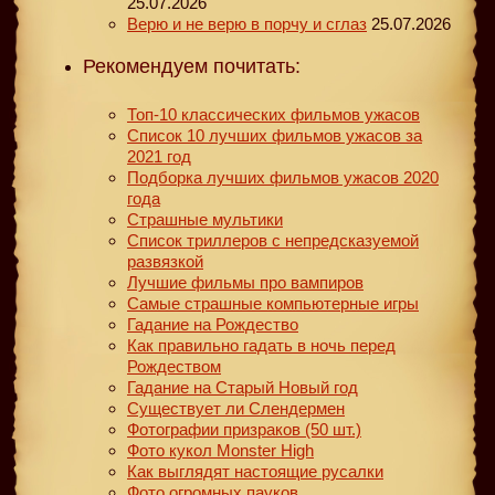
25.07.2026
Верю и не верю в порчу и сглаз
25.07.2026
Рекомендуем почитать:
Топ-10 классических фильмов ужасов
Список 10 лучших фильмов ужасов за
2021 год
Подборка лучших фильмов ужасов 2020
года
Страшные мультики
Список триллеров с непредсказуемой
развязкой
Лучшие фильмы про вампиров
Самые страшные компьютерные игры
Гадание на Рождество
Как правильно гадать в ночь перед
Рождеством
Гадание на Старый Новый год
Существует ли Слендермен
Фотографии призраков (50 шт.)
Фото кукол Monster High
Как выглядят настоящие русалки
Фото огромных пауков