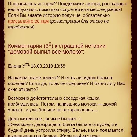
Понравилась история? Поддержите автора, рассказав о
ней друзьям с помощью соцсетей или мессенджеров!
Если Вы знаете историю получше, обязательно
присылайте её нам
(
регистрация для этого не
требуется
).
Комментарии (3
) к страшной истории
"Домовой выпил все молоко":
#1
Елена У
18.03.2019 13:59
На каком этаже живете? И есть ли рядом балкон
соседей? Если да, то ак он соединен? И было ли у Вас
окно открыто?
Возможно действительно соседская кошка
приблудилась. Потом, напившись молока — домой
ушла:).. и уже больше не возвращалась….
Дело житейское , всякое бывает :)
Жена моего двоюродного брата была в отпуске, и в
будний день устроила стирку. Белье, как и полагается,
вывешивала на балкон. Жили на 4-м этаже.