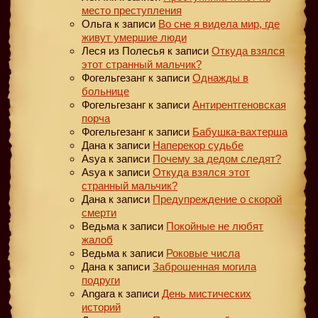
место преступления
Ольга
к записи
Во сне я видела мир, где
живут умершие люди
Леся из Полесья
к записи
Откуда взялся
этот странный мальчик?
Фогельгезанг
к записи
Однажды в
больнице
Фогельгезанг
к записи
Антирентгеновская
порча
Фогельгезанг
к записи
Бабушка-вахтерша
Дана
к записи
Наперекор судьбе
Asya
к записи
Почему за дедом следят?
Asya
к записи
Откуда взялся этот
странный мальчик?
Дана
к записи
Предупреждение о скорой
смерти
Ведьма
к записи
Покойные не любят
жалоб
Ведьма
к записи
Роковые числа
Дана
к записи
Заброшенная могила
подруги
Angara
к записи
День мистических
историй