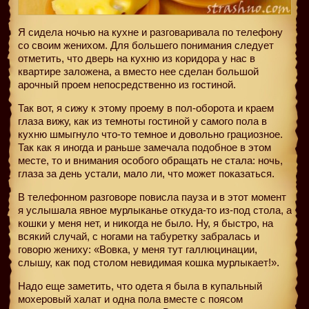
Я сидела ночью на кухне и разговаривала по телефону
со своим женихом. Для большего понимания следует
отметить, что дверь на кухню из коридора у нас в
квартире заложена, а вместо нее сделан большой
арочный проем непосредственно из гостиной.
Так вот, я сижу к этому проему в пол-оборота и краем
глаза вижу, как из темноты гостиной у самого пола в
кухню шмыгнуло что-то темное и довольно грациозное.
Так как я иногда и раньше замечала подобное в этом
месте, то и внимания особого обращать не стала: ночь,
глаза за день устали, мало ли, что может показаться.
В телефонном разговоре повисла пауза и в этот момент
я услышала явное мурлыканье откуда-то из-под стола, а
кошки у меня нет, и никогда не было. Ну, я быстро, на
всякий случай, с ногами на табуретку забралась и
говорю жениху: «Вовка, у меня тут галлюцинации,
слышу, как под столом невидимая кошка мурлыкает!».
Надо еще заметить, что одета я была в купальный
мохеровый халат и одна пола вместе с поясом