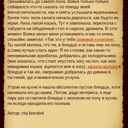
свешивалась до самого пола. Вовка только-только
собирался что-то сказать по поводу моей
впечатлительности, как я опять услышала мурлыканье,
более того, пола халата начала дергаться, как будто ее,
играя, била лапой кошка. Тут я завизжала, перелезла с
табурета на обеденный стол и сидела, дрожала. В этот
момент Вовка начал меня успокаивать и как-то очень
спокойно заметил: «Так это у тебя
домовой хулиганит
.
Ты налей молока, что ли, в блюдце и оставь ему на полу,
а сама лучше спать иди». Я по столам, как какая-то
ненормальная акробатка, добралась до холодильника
(мне казалось, что стоит опустить ногу на пол, как моя
невидимая кошка
вцепится мне в ногу),
налила молока
в
блюдце и так же, «верхами» добралась до дивана в
гостиной, где и моментально уснула.
Утром на кухне я нашла абсолютно пустое блюдце, хотя
наливала его до краев. Потом, ради интереса, я еще
пару раз оставляла блюдце с молоком на полу в кухне,
но всегда находила его полным.
Автор: zloj biorobot