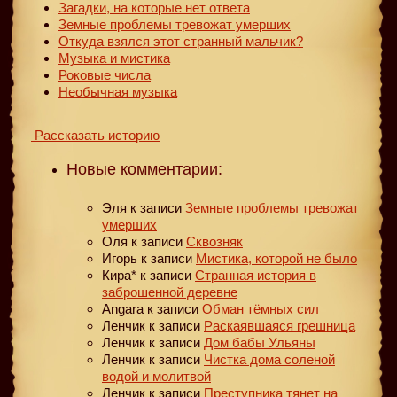
Загадки, на которые нет ответа
Земные проблемы тревожат умерших
Откуда взялся этот странный мальчик?
Музыка и мистика
Роковые числа
Необычная музыка
Рассказать историю
Новые комментарии:
Эля
к записи
Земные проблемы тревожат
умерших
Оля
к записи
Сквозняк
Игорь
к записи
Мистика, которой не было
Кира*
к записи
Странная история в
заброшенной деревне
Angara
к записи
Обман тёмных сил
Ленчик
к записи
Раскаявшаяся грешница
Ленчик
к записи
Дом бабы Ульяны
Ленчик
к записи
Чистка дома соленой
водой и молитвой
Ленчик
к записи
Преступника тянет на