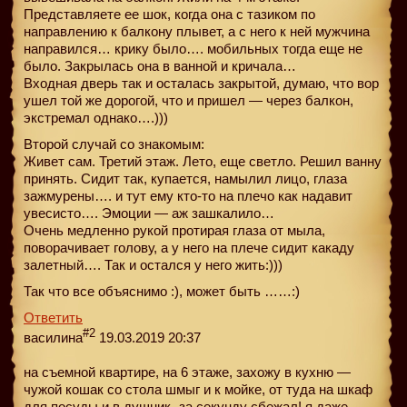
Представляете ее шок, когда она с тазиком по
направлению к балкону плывет, а с него к ней мужчина
направился… крику было…. мобильных тогда еще не
было. Закрылась она в ванной и кричала…
Входная дверь так и осталась закрытой, думаю, что вор
ушел той же дорогой, что и пришел — через балкон,
экстремал однако….)))
Второй случай со знакомым:
Живет сам. Третий этаж. Лето, еще светло. Решил ванну
принять. Сидит так, купается, намылил лицо, глаза
зажмурены…. и тут ему кто-то на плечо как надавит
увесисто…. Эмоции — аж зашкалило…
Очень медленно рукой протирая глаза от мыла,
поворачивает голову, а у него на плече сидит какаду
залетный…. Так и остался у него жить:)))
Так что все объяснимо :), может быть ……:)
Ответить
#2
василина
19.03.2019 20:37
на съемной квартире, на 6 этаже, захожу в кухню —
чужой кошак со стола шмыг и к мойке, от туда на шкаф
для посуды и в душник- за секунду сбежал! я даже