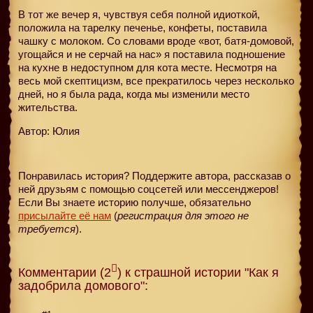
В тот же вечер я, чувствуя себя полной идиоткой,
положила на тарелку печенье, конфеты, поставила
чашку с молоком. Со словами вроде «вот, батя-домовой,
угощайся и не серчай на нас» я поставила подношение
на кухне в недоступном для кота месте. Несмотря на
весь мой скептицизм, все прекратилось через несколько
дней, но я была рада, когда мы изменили место
жительства.
Автор: Юлия
Понравилась история? Поддержите автора, рассказав о
ней друзьям с помощью соцсетей или мессенджеров!
Если Вы знаете историю получше, обязательно
присылайте её нам
(
регистрация для этого не
требуется
).
Комментарии (2
) к страшной истории "Как я
задобрила домового":