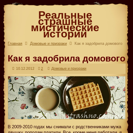
Реальные
страшные
мистические
истории
Главная
Домовые и призраки
Как я задобрила домового
Как я задобрила домового
10.12.2012
2
Домовые и призраки
В 2009-2010 годах мы снимали с родственниками мужа
двушку, пополам платили. Все, кроме меня работали, я