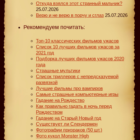
Откуда взялся этот странный мальчик?
25.07.2026
Верю и не верю в порчу и сглаз
25.07.2026
Рекомендуем почитать:
Топ-10 классических фильмов ужасов
Список 10 лучших фильмов ужасов за
2021 год
Подборка лучших фильмов ужасов 2020
года
Страшные мультики
Список триллеров с непредсказуемой
развязкой
Лучшие фильмы про вампиров
Самые страшные компьютерные игры
Гадание на Рождество
Как правильно гадать в ночь перед
Рождеством
Гадание на Старый Новый год
Существует ли Слендермен
Фотографии призраков (50 шт.)
Фото кукол Monster High