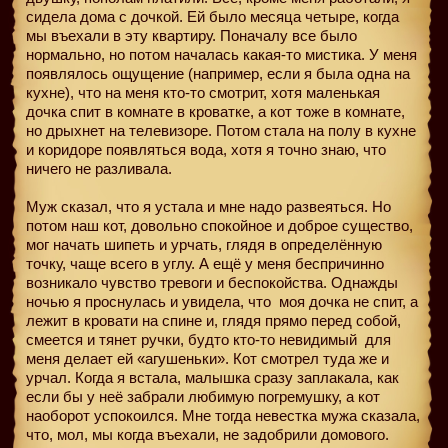
сидела дома с дочкой. Ей было месяца четыре, когда
мы въехали в эту квартиру. Поначалу все было
нормально, но потом началась какая-то мистика. У меня
появлялось ощущение (например, если я была одна на
кухне), что на меня кто-то смотрит, хотя маленькая
дочка спит в комнате в кроватке, а кот тоже в комнате,
но дрыхнет на телевизоре. Потом стала на полу в кухне
и коридоре появляться вода, хотя я точно знаю, что
ничего не разливала.
Муж сказал, что я устала и мне надо развеяться. Но
потом наш кот, довольно спокойное и доброе существо,
мог начать шипеть и урчать, глядя в определённую
точку, чаще всего в углу. А ещё у меня беспричинно
возникало чувство тревоги и беспокойства. Однажды
ночью я проснулась и увидела, что
моя дочка не спит, а
лежит в кровати на спине и, глядя прямо перед собой,
смеется и тянет ручки, будто кто-то невидимый для
меня делает ей «агушеньки». Кот смотрел туда же и
урчал. Когда я встала, малышка сразу заплакала, как
если бы у неё забрали любимую погремушку, а кот
наоборот успокоился. Мне тогда невестка мужа сказала,
что, мол, мы когда въехали, не задобрили домового.