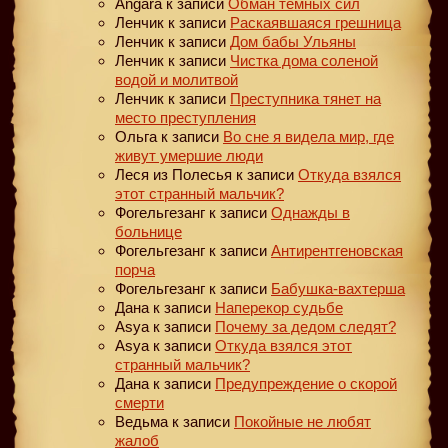
Angara
к записи
Обман тёмных сил
Ленчик
к записи
Раскаявшаяся грешница
Ленчик
к записи
Дом бабы Ульяны
Ленчик
к записи
Чистка дома соленой
водой и молитвой
Ленчик
к записи
Преступника тянет на
место преступления
Ольга
к записи
Во сне я видела мир, где
живут умершие люди
Леся из Полесья
к записи
Откуда взялся
этот странный мальчик?
Фогельгезанг
к записи
Однажды в
больнице
Фогельгезанг
к записи
Антирентгеновская
порча
Фогельгезанг
к записи
Бабушка-вахтерша
Дана
к записи
Наперекор судьбе
Asya
к записи
Почему за дедом следят?
Asya
к записи
Откуда взялся этот
странный мальчик?
Дана
к записи
Предупреждение о скорой
смерти
Ведьма
к записи
Покойные не любят
жалоб