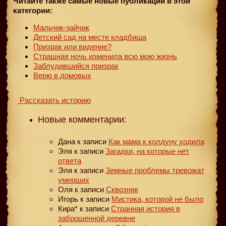
Читайте также самые новые публикации в этой
категории:
Мальчик-зайчик
Детский сад на месте кладбища
Призрак или видение?
Страшная ночь изменила всю мою жизнь
Заблудившийся призрак
Верю в домовых
Рассказать историю
Новые комментарии:
Дана
к записи
Как мама к колдуну ходила
Эля
к записи
Загадки, на которые нет
ответа
Эля
к записи
Земные проблемы тревожат
умерших
Оля
к записи
Сквозняк
Игорь
к записи
Мистика, которой не было
Кира*
к записи
Странная история в
заброшенной деревне