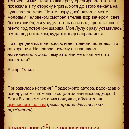
теннисный мяч. Моя кошка сразу среагировала тоже и
побежала в ту сторону играть, хотя до этого лежала на
кухне возле меня. Потом, пару дней назад, с моим
молодым человеком смотрели телевизор вечером, свет
был включён, и я увидела тень на ковре, пролетающего
где-то под потолком шарика. Моя Лулу сразу уставилась
в угол под потолком, куда тот шар направлялся.
По ощущениям, я не боюсь, и нет тревоги, полагаю, что
он хороший. Но вопрос, почему он так начал
активничать. К хорошему это, или же стоит чего то
опасаться?
Автор: Ольга
Понравилась история? Поддержите автора, рассказав о
ней друзьям с помощью соцсетей или мессенджеров!
Если Вы знаете историю получше, обязательно
присылайте её нам
(
регистрация для этого не
требуется
).
Комментарии (2
) к страшной истории