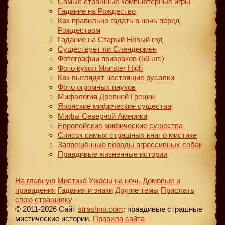
Самые страшные компьютерные игры
Гадание на Рождество
Как правильно гадать в ночь перед
Рождеством
Гадание на Старый Новый год
Существует ли Слендермен
Фотографии призраков (50 шт.)
Фото кукол Monster High
Как выглядят настоящие русалки
Фото огромных пауков
Мифология Древней Греции
Японские мифические существа
Мифы Северной Америки
Европейские мифические существа
Список самых страшных книг о мистике
Запрещённые породы агрессивных собак
Правдивые жизненные истории
На главную
Мистика
Ужасы на ночь
Домовые и
привидения
Гадания и знаки
Другие темы
Прислать
свою страшилку
© 2011-2026 Сайт
strashno.com
: правдивые страшные
мистические истории.
Правила сайта