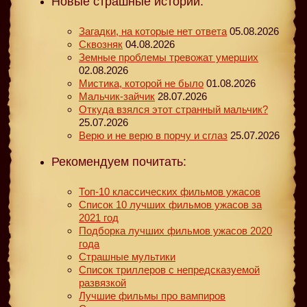
Новые страшные истории:
Загадки, на которые нет ответа
05.08.2026
Сквозняк
04.08.2026
Земные проблемы тревожат умерших
02.08.2026
Мистика, которой не было
01.08.2026
Мальчик-зайчик
28.07.2026
Откуда взялся этот странный мальчик?
25.07.2026
Верю и не верю в порчу и сглаз
25.07.2026
Рекомендуем почитать:
Топ-10 классических фильмов ужасов
Список 10 лучших фильмов ужасов за
2021 год
Подборка лучших фильмов ужасов 2020
года
Страшные мультики
Список триллеров с непредсказуемой
развязкой
Лучшие фильмы про вампиров