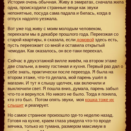
История очень обычная. Живу в эмиратах, сначала жила
одна, происходили странные вещи как звуки
непонятные, посуда сама падала и билась, когда в
отпуск надолго уезжала.
Вот уже год живу с моим молодым человеком,
переехали мы в декабре прошлого года. Переезжая со
старой квартиры, я сказала, если
домовой
здесь есть,
пусть переезжает со мной и оставила открытый
чемодан. Как оказалось, он все-таки переехал.
Сейчас в двухэтажной вилле живём, на втором этаже
две спальни, а внизу гостиная и кухня. Первый раз дал о
себе знать, практически после переезда. Я была на
втором этаже, что-то делала, мой парень ушёл в
магазин. И тут я слышу щелчек, как включили и
выключили свет. Я пошла вниз, думала, парень забыл
что-то и вернулся. Но никого не было. Тогда я поняла,
кто это был. Потом опять звуки,
моя
кошка тоже их
слышит
и реагирует.
Но самое странное произошло где-то неделю назад.
Готовя на кухне, краем глаза увидела что-то вроде
мячика, только из тумана, размером максимум в