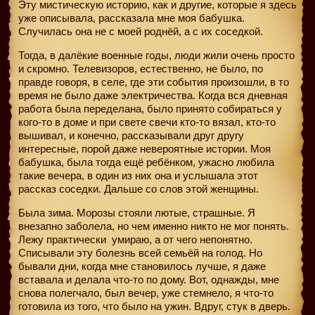
Эту мистическую историю, как и другие, которые я здесь
уже описывала, рассказала мне моя бабушка.
Случилась она не с моей роднёй, а с их соседкой.
Тогда, в далёкие военные годы, люди жили очень просто
и скромно. Телевизоров, естественно, не было, по
правде говоря, в селе, где эти события произошли, в то
время не было даже электричества. Когда вся дневная
работа была переделана, было принято собираться у
кого-то в доме и при свете свечи кто-то вязал, кто-то
вышивал, и конечно, рассказывали друг другу
интересные, порой даже невероятные истории. Моя
бабушка, была тогда ещё ребёнком, ужасно любила
такие вечера, в один из них она и услышала этот
рассказ соседки. Дальше со слов этой женщины.
Была зима. Морозы стояли лютые, страшные. Я
внезапно заболела, но чем именно никто не мог понять.
Лежу практически
умираю, а от чего непонятно.
Списывали эту болезнь всей семьёй на голод. Но
бывали дни, когда мне становилось лучше, я даже
вставала и делала что-то по дому. Вот, однажды, мне
снова полегчало, был вечер, уже стемнело, я что-то
готовила из того, что было на ужин. Вдруг, стук в дверь.