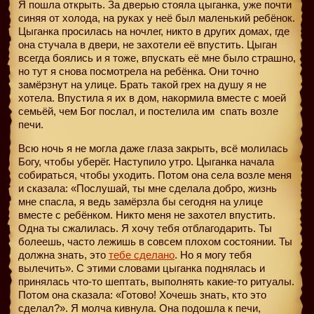
Я пошла открыть. За дверью стояла цыганка, уже почти
синяя от холода, на руках у неё был маленький ребёнок.
Цыганка просилась на ночлег, никто в других домах, где
она стучала в двери, не захотели её впустить. Цыган
всегда боялись и я тоже, впускать её мне было страшно,
но тут я снова посмотрела на ребёнка. Они точно
замёрзнут на улице. Брать такой грех на душу я не
хотела. Впустила я их в дом, накормила вместе с моей
семьёй, чем Бог послал, и постелила им
спать возле
печи.
Всю ночь я не могла даже глаза закрыть, всё молилась
Богу, чтобы уберёг. Наступило утро. Цыганка начала
собираться, чтобы уходить. Потом она села возле меня
и сказала: «Послушай, ты мне сделала добро, жизнь
мне спасла, я ведь замёрзла бы сегодня на улице
вместе с ребёнком. Никто меня не захотел впустить.
Одна ты сжалилась. Я хочу тебя отблагодарить. Ты
болеешь, часто лежишь в совсем плохом состоянии. Ты
должна знать, это
тебе сделано
. Но я могу тебя
вылечить». С этими словами цыганка поднялась и
принялась что-то шептать, выполнять какие-то ритуалы.
Потом она сказала: «Готово! Хочешь знать, кто это
сделал?». Я молча кивнула. Она подошла к печи,