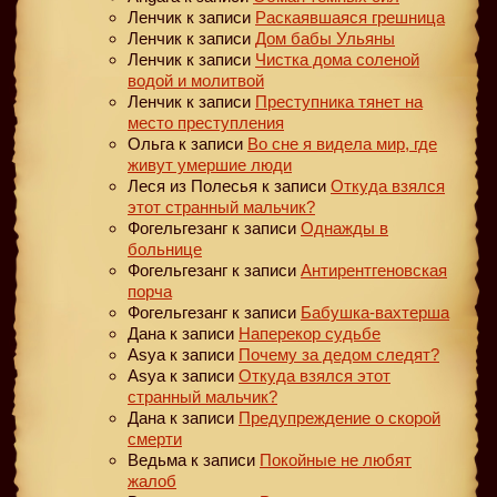
Ленчик
к записи
Раскаявшаяся грешница
Ленчик
к записи
Дом бабы Ульяны
Ленчик
к записи
Чистка дома соленой
водой и молитвой
Ленчик
к записи
Преступника тянет на
место преступления
Ольга
к записи
Во сне я видела мир, где
живут умершие люди
Леся из Полесья
к записи
Откуда взялся
этот странный мальчик?
Фогельгезанг
к записи
Однажды в
больнице
Фогельгезанг
к записи
Антирентгеновская
порча
Фогельгезанг
к записи
Бабушка-вахтерша
Дана
к записи
Наперекор судьбе
Asya
к записи
Почему за дедом следят?
Asya
к записи
Откуда взялся этот
странный мальчик?
Дана
к записи
Предупреждение о скорой
смерти
Ведьма
к записи
Покойные не любят
жалоб