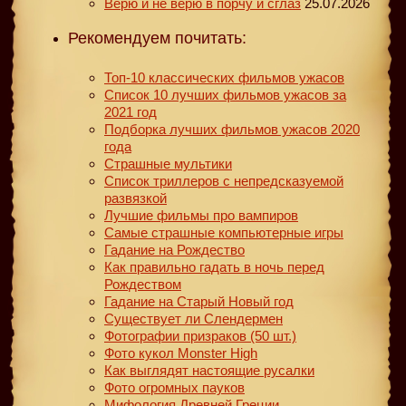
Верю и не верю в порчу и сглаз
25.07.2026
Рекомендуем почитать:
Топ-10 классических фильмов ужасов
Список 10 лучших фильмов ужасов за
2021 год
Подборка лучших фильмов ужасов 2020
года
Страшные мультики
Список триллеров с непредсказуемой
развязкой
Лучшие фильмы про вампиров
Самые страшные компьютерные игры
Гадание на Рождество
Как правильно гадать в ночь перед
Рождеством
Гадание на Старый Новый год
Существует ли Слендермен
Фотографии призраков (50 шт.)
Фото кукол Monster High
Как выглядят настоящие русалки
Фото огромных пауков
Мифология Древней Греции