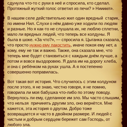
сдунула что-то с руки в неё и спросила, кто сделал.
Протяжный жуткий голос ответил из печи? » Ниииил».
В нашем селе действительно жил один вредный
старик,
по имени Нил. Слухи о нём давно уже ходили по людям
и разные. Но я как-то не слушала их, не люблю сплетни,
мало ли вредных людей, что теперь все колдуны. Я
была в шоке. «За что?», — спросила я. Цыганка сказала,
что просто
нужно ему пакостить
, иначе покоя ему нет, а
кому, ему не так и важно. Также, она сказала мне, что
теперь мне будет становиться с каждым днём лучше, а
потом и вовсе выздоровею. Я дала им на дорогу хлеба,
и она с ребёнком на руках ушла. А я постепенно
совершенно поправилась.
Вот такая вот история. Что случилось с этим колдуном
после этого, я не знаю, честно говоря, я не помню,
говорила ли моя бабушка что-либо по этому поводу.
Вернулось ли ему, сделанное им зло. Мы часто слышим,
что нельзя
причинять другим зло, оно вернётся. Мне
кажется, эта история о другом. Добро тоже
возвращается и часто в двойном размере. И людей с
чистым и добрым сердцем бережет сам Господь, от
любого зла.