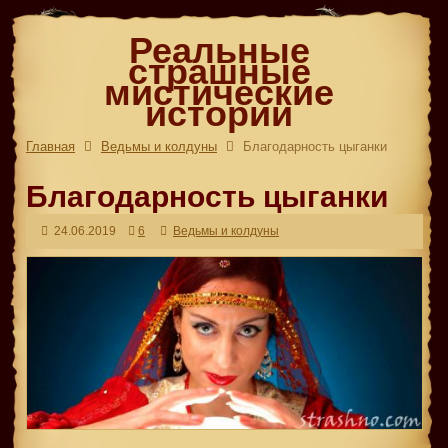
Реальные
страшные
мистические
истории
Главная
Ведьмы и колдуны
Благодарность цыганки
Благодарность цыганки
24.06.2019
6
Ведьмы и колдуны