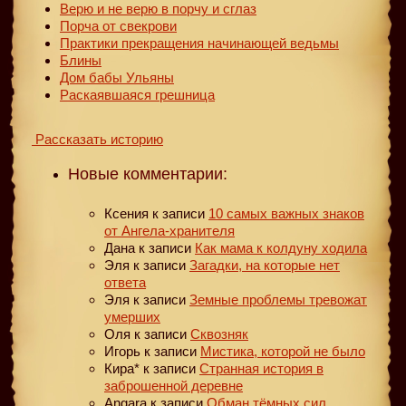
Верю и не верю в порчу и сглаз
Порча от свекрови
Практики прекращения начинающей ведьмы
Блины
Дом бабы Ульяны
Раскаявшаяся грешница
Рассказать историю
Новые комментарии:
Ксения
к записи
10 самых важных знаков
от Ангела-хранителя
Дана
к записи
Как мама к колдуну ходила
Эля
к записи
Загадки, на которые нет
ответа
Эля
к записи
Земные проблемы тревожат
умерших
Оля
к записи
Сквозняк
Игорь
к записи
Мистика, которой не было
Кира*
к записи
Странная история в
заброшенной деревне
Angara
к записи
Обман тёмных сил