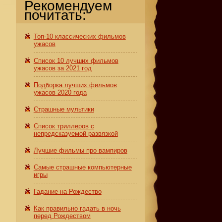
Рекомендуем
почитать:
Топ-10 классических фильмов
ужасов
Список 10 лучших фильмов
ужасов за 2021 год
Подборка лучших фильмов
ужасов 2020 года
Страшные мультики
Список триллеров с
непредсказуемой развязкой
Лучшие фильмы про вампиров
Самые страшные компьютерные
игры
Гадание на Рождество
Как правильно гадать в ночь
перед Рождеством