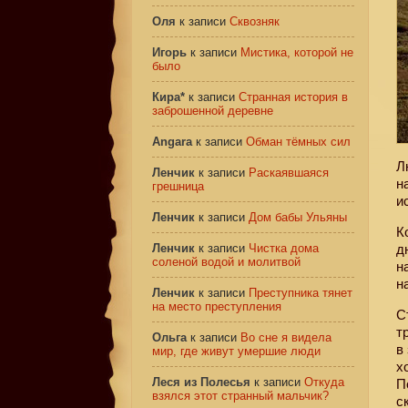
Оля
к записи
Сквозняк
Игорь
к записи
Мистика, которой не
было
Кира*
к записи
Странная история в
заброшенной деревне
Angara
к записи
Обман тёмных сил
Л
Ленчик
к записи
Раскаявшаяся
н
грешница
и
Ленчик
к записи
Дом бабы Ульяны
К
Ленчик
к записи
Чистка дома
д
соленой водой и молитвой
н
н
Ленчик
к записи
Преступника тянет
на место преступления
С
т
Ольга
к записи
Во сне я видела
в
мир, где живут умершие люди
х
Леся из Полесья
к записи
Откуда
П
взялся этот странный мальчик?
с