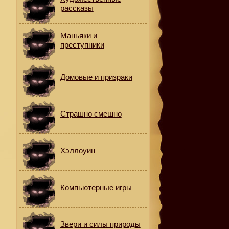
рассказы
Маньяки и
преступники
Домовые и призраки
Страшно смешно
Хэллоуин
Компьютерные игры
Звери и силы природы