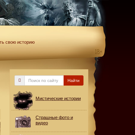
ть свою историю
Поиск
Найти
по
сайту
Мистические истории
Страшные фото и
видео