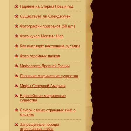
Гадание на Старый Новый год
Существует ли Слендермен
Фотографии призраков (50 шт.)
Фото кукол Monster High
Как выглядят настоящие русалки
Фото огромных пауков
Мифология Древней Греции
Японские мифические существа
Мифы Северной Америки
Европейские мифические
существа
Список самых страшных книг о
мистике
Запрещённые породы
агрессивных собак