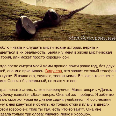
юблю читать и слушать мистические истории, верить и
адеяться в их реальность. Была и у меня в жизни мистическая
стория, или может просто хороший сон.
огда после смерти моей мамы прошел почти ровно год, без двух
ней, она мне приснилась.
Вижу сон
, что звонит сотовый телефон
а кухне. Я взяла его, слушаю, звонит мама. Я знаю, что ее нет с
ами. Сон как бы реальный, но знаю что сон.
трашновато стало, слезы навернулись. Мама говорит: «Дочка,
рубочку взяла?». «Да»- говорю. Она: «В зал пройди». Я забегаю
 зал, смотрю, мама на диване сидит, улыбается. Я со слезами
очу к ней кинуться и обнять, но только стою и плачу в дверях.
отом говорю ей: «Как ты там, есть что-то там?». Она мне
казала только три слова: «ничего, легко и хорошо».