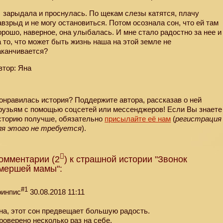
Я
зарыдала и проснулась. По щекам слезы катятся, плачу
авзрыд и не могу остановиться. Потом осознала сон, что ей там
орошо, наверное, она улыбалась. И мне стало радостно за нее и
а то, что может быть жизнь наша на этой земле не
аканчивается?
втор: Яна
онравилась история? Поддержите автора, рассказав о ней
рузьям с помощью соцсетей или мессенджеров! Если Вы знаете
сторию получше, обязательно
присылайте её нам
(
регистрация
ля этого не требуется
).
омментарии (2
) к страшной истории "Звонок
мершей мамы":
#1
ринпис
30.08.2018 11:11
на, этот сон предвещает большую радость.
роверено несколько раз на себе.