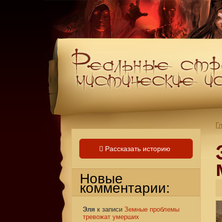
Г
Рассказать историю
Новые
комментарии:
Эля
к записи
Земные проблемы
тревожат умерших