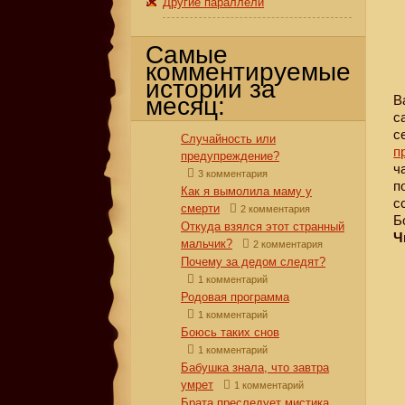
Другие параллели
Самые
комментируемые
истории за
месяц:
В
с
с
Случайность или
п
предупреждение?
ч
3 комментария
п
Как я вымолила маму у
с
смерти
2 комментария
Б
Откуда взялся этот странный
Ч
мальчик?
2 комментария
Почему за дедом следят?
1 комментарий
Родовая программа
1 комментарий
Боюсь таких снов
1 комментарий
Бабушка знала, что завтра
умрет
1 комментарий
Брата преследует мистика