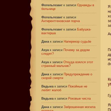
Фогельгезанг
к записи
Однажды в
больнице
н
х
Фогельгезанг
к записи
з
Антирентгеновская порча
з
Фогельгезанг
к записи
Бабушка-
вахтерша
А
Дана
к записи
Наперекор судьбе
П
Asya
к записи
Почему за дедом
следят?
д
и
Asya
к записи
Откуда взялся этот
д
странный мальчик?
Дана
к записи
Предупреждение о
скорой смерти
К
у
Ведьма
к записи
Покойные не
любят жалоб
Г
Ведьма
к записи
Роковые числа
Я
Дана
к записи
Заброшенная могила
П
подруги