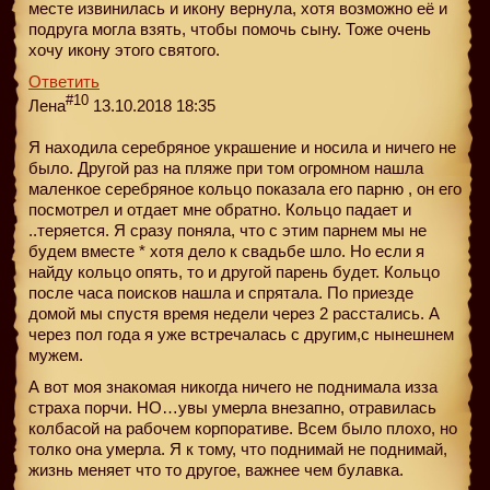
месте извинилась и икону вернула, хотя возможно её и
подруга могла взять, чтобы помочь сыну. Тоже очень
хочу икону этого святого.
Ответить
#10
Лена
13.10.2018 18:35
Я находила серебряное украшение и носила и ничего не
было. Другой раз на пляже при том огромном нашла
маленкое серебряное кольцо показала его парню , он его
посмотрел и отдает мне обратно. Кольцо падает и
..теряется. Я сразу поняла, что с этим парнем мы не
будем вместе * хотя дело к свадьбе шло. Но если я
найду кольцо опять, то и другой парень будет. Кольцо
после часа поисков нашла и спрятала. По приезде
домой мы спустя время недели через 2 расстались. А
через пол года я уже встречалась с другим,с нынешнем
мужем.
А вот моя знакомая никогда ничего не поднимала изза
страха порчи. НО…увы умерла внезапно, отравилась
колбасой на рабочем корпоративе. Всем было плохо, но
толко она умерла. Я к тому, что поднимай не поднимай,
жизнь меняет что то другое, важнее чем булавка.