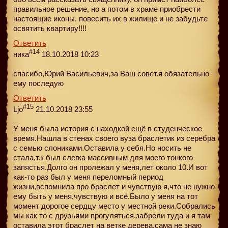
правильное решение, но а потом в храме приобрести
настоящие иконы, повесить их в жилище и не забудьте
освятить квартиру!!!!
Ответить
#14
ника
18.10.2018 10:23
спасибо,Юрий Васильевич,за Ваш совет.я обязательно
ему последую
Ответить
#15
Ljo
21.10.2018 23:55
У меня была история с находкой ещё в студенческое
время.Нашла в стенах своего вуза браслетик из серебра
с семью слониками.Оставила у себя.Но носить не
стала,т.к был слегка массивным для моего тонкого
запястья.Долго он пролежал у меня,лет около 10.И вот
как-то раз был у меня переломный период
жизни,вспомнила про браслет и чувствую я,что не нужно
ему быть у меня,чувствую и всё.Было у меня на тот
момент дорогое сердцу место у местной реки.Собрались
мы как то с друзьями прогуляться,забрели туда и я там
оставила этот браслет на ветке дерева,сама не знаю