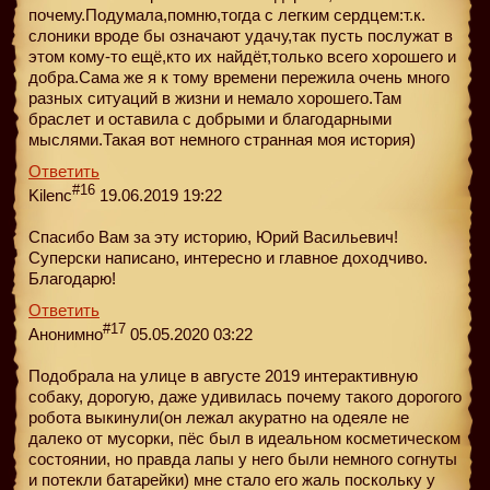
почему.Подумала,помню,тогда с легким сердцем:т.к.
слоники вроде бы означают удачу,так пусть послужат в
этом кому-то ещё,кто их найдёт,только всего хорошего и
добра.Сама же я к тому времени пережила очень много
разных ситуаций в жизни и немало хорошего.Там
браслет и оставила с добрыми и благодарными
мыслями.Такая вот немного странная моя история)
Ответить
#16
Kilenc
19.06.2019 19:22
Спасибо Вам за эту историю, Юрий Васильевич!
Суперски написано, интересно и главное доходчиво.
Благодарю!
Ответить
#17
Анонимно
05.05.2020 03:22
Подобрала на улице в августе 2019 интерактивную
собаку, дорогую, даже удивилась почему такого дорогого
робота выкинули(он лежал акуратно на одеяле не
далеко от мусорки, пёс был в идеальном косметическом
состоянии, но правда лапы у него были немного согнуты
и потекли батарейки) мне стало его жаль поскольку у