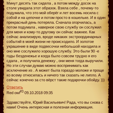
Минут десять так сидела , а потом между досок на
столе увидала этот образок. Взяла себе , почему-то
подумала, что это мой оберёг и лет восемь носила с
собой и на цепочке и потом просто в кошельке. И в один
прекрасный день потеряла. Сначала огорчилась, а
потом подумала , наверное свою службу он сослужил
для меня и кому-то другому он сейчас важнее. Как
сейчас анализирую, вроде никаких экстроординарных
событий в моей жизни не происходило. И золотое
украшение в виде подвесочки небольшой находила и
оно мне сослужило хорошую службу. Это были 90 -е
годы безденежье и когда было совсем трудно я его
сдала , и получила денежку , они меня тогда выручили.
Но эти случаи думаю можно воспринимать как
исключение из . А может была гораздо моложе и проще
ко всему относилась и ничего так сказать не липло. А
сейчас конечно за сто вёрст такие подарочки обойду. )))
Ответить
#3
Red owl
09.10.2018 09:35
Здравствуйте, Юрий Васильевич! Рада, что вы снова с
нами! Очень интересная и полезная информация.