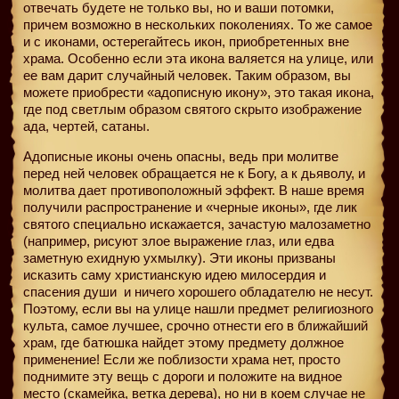
отвечать будете не только вы, но и ваши потомки,
причем возможно в нескольких поколениях. То же самое
и с иконами, остерегайтесь икон, приобретенных вне
храма. Особенно если эта икона валяется на улице, или
ее вам дарит случайный человек. Таким образом, вы
можете приобрести «адописную икону», это такая икона,
где под светлым образом святого скрыто изображение
ада, чертей, сатаны.
Адописные иконы очень опасны, ведь при молитве
перед ней человек обращается не к Богу, а к дьяволу, и
молитва дает противоположный эффект. В наше время
получили распространение и «черные иконы», где лик
святого специально искажается, зачастую малозаметно
(например, рисуют злое выражение глаз, или едва
заметную ехидную ухмылку). Эти иконы призваны
исказить саму христианскую идею милосердия и
спасения души
и ничего хорошего обладателю не несут.
Поэтому, если вы на улице нашли предмет религиозного
культа, самое лучшее, срочно отнести его в ближайший
храм, где батюшка найдет этому предмету должное
применение! Если же поблизости храма нет, просто
поднимите эту вещь с дороги и положите на видное
место (скамейка, ветка дерева), но ни в коем случае не