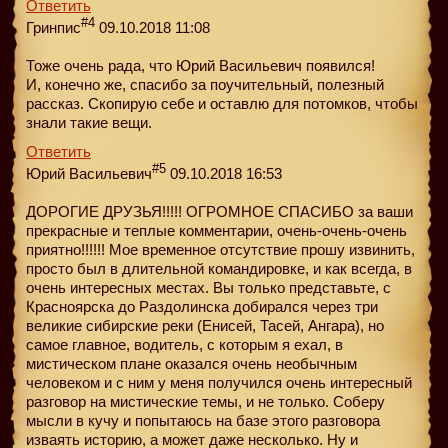
Ответить
#4
Гринпис
09.10.2018 11:08
Тоже очень рада, что Юрий Васильевич появился!
И, конечно же, спасибо за поучительный, полезный
рассказ. Скопирую себе и оставлю для потомков, чтобы
знали такие вещи.
Ответить
#5
Юрий Васильевич
09.10.2018 16:53
ДОРОГИЕ ДРУЗЬЯ!!!!! ОГРОМНОЕ СПАСИБО за ваши
прекрасные и теплые комментарии, очень-очень-очень
приятно!!!!!! Мое временное отсутствие прошу извинить,
просто был в длительной командировке, и как всегда, в
очень интересных местах. Вы только представьте, с
Красноярска до Раздолинска добирался через три
великие сибирские реки (Енисей, Тасей, Ангара), но
самое главное, водитель, с которым я ехал, в
мистическом плане оказался очень необычным
человеком и с ним у меня получился очень интересный
разговор на мистические темы, и не только. Соберу
мысли в кучу и попытаюсь на базе этого разговора
изваять историю, а может даже несколько. Ну и