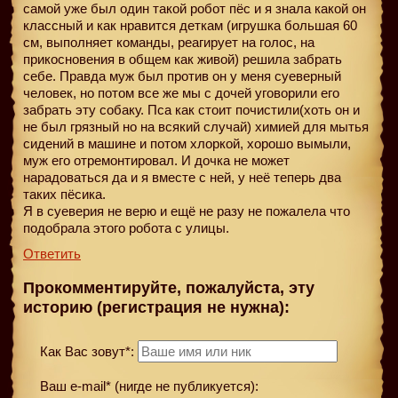
самой уже был один такой робот пёс и я знала какой он
классный и как нравится деткам (игрушка большая 60
см, выполняет команды, реагирует на голос, на
прикосновения в общем как живой) решила забрать
себе. Правда муж был против он у меня суеверный
человек, но потом все же мы с дочей уговорили его
забрать эту собаку. Пса как стоит почистили(хоть он и
не был грязный но на всякий случай) химией для мытья
сидений в машине и потом хлоркой, хорошо вымыли,
муж его отремонтировал. И дочка не может
нарадоваться да и я вместе с ней, у неё теперь два
таких пёсика.
Я в суеверия не верю и ещё не разу не пожалела что
подобрала этого робота с улицы.
Ответить
Прокомментируйте, пожалуйста, эту
историю (регистрация не нужна):
Как Вас зовут*:
Ваш e-mail* (нигде не публикуется):