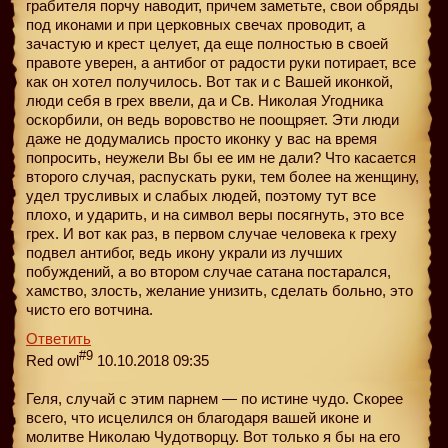
грабителя порчу наводит, причем заметьте, свои обряды
под иконами и при церковных свечах проводит, а
зачастую и крест целует, да еще полностью в своей
правоте уверен, а антибог от радости руки потирает, все
как он хотел получилось. Вот так и с Вашей иконкой,
люди себя в грех ввели, да и Св. Николая Угодника
оскорбили, он ведь воровство не поощряет. Эти люди
даже не додумались просто иконку у вас на время
попросить, неужели Вы бы ее им не дали? Что касается
второго случая, распускать руки, тем более на женщину,
удел трусливых и слабых людей, поэтому тут все
плохо, и ударить, и на символ веры посягнуть, это все
грех. И вот как раз, в первом случае человека к греху
подвел антибог, ведь икону украли из лучших
побуждений, а во втором случае сатана постарался,
хамство, злость, желание унизить, сделать больно, это
чисто его вотчина.
Ответить
#9
Red owl
10.10.2018 09:35
Геля, случай с этим парнем — по истине чудо. Скорее
всего, что исцелился он благодаря вашей иконе и
молитве Николаю Чудотворцу. Вот только я бы на его