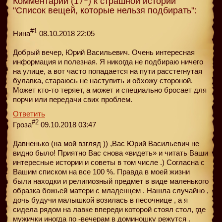
Комментарии (17
) к страшной истории
"Список вещей, которые нельзя подбирать":
#1
Нина
08.10.2018 22:05
Добрый вечер, Юрий Васильевич. Очень интересная
информация и полезная. Я никогда не подбираю ничего
на улице, а вот часто попадается на пути расстегнутая
булавка, стараюсь не наступить и обхожу стороной.
Может кто-то теряет, а может и специально бросает для
порчи или передачи свих проблем.
Ответить
#2
Гроза
09.10.2018 03:47
Давненько (на мой взгляд )) ,Вас Юрий Васильевич не
видно было! Приятно Вас снова «видеть» и читать Ваши
интересные истории и советы в том числе .) Согласна с
Вашим списком на все 100 %. Правда в моей жизни
были находки и религиозный предмет в виде маленького
образка божьей матери с младенцем . Нашла случайно ,
дочь будучи малышкой возилась в песочнице , а я
сидела рядом на лавке впереди которой стоял стол, где
мужички иногда по -вечерам в доминошку режутся .