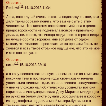
Ответить
#11
Red owl
14.10.2018 11:34
Лена, ваш случай очень похож на подсказку свыше, вам
дали таким образом понять, что вам не быть с этим
человеком. Что касается вашей знакомой, она в целях
предосторожности не поднимала всякое и правильно
делала, не. спорю, что иногда люди просто теряют вещи,
но лучше обойти стороной, мне вот даже от одной
мысли, что человек переживает из-за пропажи брать не
хочется и есть такое странное ощущение, что это не моё
и мне оно не нужно.
Ответить
#12
ника
15.10.2018 22:16
а я хочу посоветоваться,пусть и немного не по теме.моя
покойная тетя в последние годы своей жизни начала
увлекаться живописью,т.е. начала рисовать.получалось
у нее неплохо,но на любительском уровне.так вот она
нарисовала икону.нарисовала Деву Марию с младенцем
на руках на белом листе бумаги , оформила ее в коробку
из под конфет.и подарила моей матери.буквально в
течении двух лет тетя начала болеть и умерла в