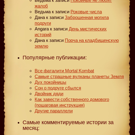
Ведьма
к записи
Покойные не любят
жалоб
Ведьма
к записи
Роковые числа
Дана
к записи
Заброшенная могила
подруги
Angara
к записи
День мистических
историй
Дана
к записи
Порча на кладбищенскую
землю
Популярные публикации:
Все фаталити Mortal Kombat
Самые страшные вулканы планеты Земля
Дух покойницы
Сон о подруге сбылся
Двойник дяди
Как завести собственного домового
(пошаговая инструкция)
Другие параллели
Самые комментируемые истории за
месяц: