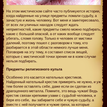
На этом мистическом сайте часто публикуются истории,
когда найденные на улице предметы ломали судьбу, а
зачастую и жизнь человеку. Вот меня и заинтересовало,
от всех ли уличных находок следует ждать
неприятностей, какие предметы смело можно подбирать,
какие с большой опаской, а от каких вообще следует
убегать, сломя голову. Только я человек от мистики
далекий, поэтому пошел с разговором к тому, кто
разбирается в этой области немного лучше меня.
Поговорив на эту тему, я составил список вещей,
которые с мистической точки зрения ни в коем случае
нельзя подбирать.
Предметы религиозного культа
Особенно это касается нательных крестиков.
Найденный нательный крестик примерять не нужно, и уж
тем более оставлять себе, даже если он сделан из
драгоценного металла. Помните, это вещь чужая! Ведь
крестик связан крепкими узами с судьбой человека, и
беря его себе,
вы забираете себе и чужую судьбу, а
вместе с ней получаете и чужие грехи, за которые