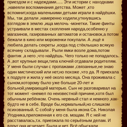
приездом и с надеждами….. Эти истории с находками
,навеяли воспоминания детства. Может ,кто
вспомнит,когда маленькими детьми играли в найдёшки.
Мы, так делали ,намеренно ходили,уткнувшись
взглядом в землю ,ища мелочь -монетки. Такие финты
устраивали в местах скопления народа,особенно у
магазинов, газированных автоматов и остановок,а потом
бежали в кино или мороженки покупали. А ,ещё я
любила делать секреты ,когда под стёклышко всякую
всячину складывали . Рыли ямки возле дома,потом
фантик ,а него ,что найдёшь. Чего только не попадалось.
А ,вот крупные вещи,типа ключей отдавали родителям.
У меня были случаи с пропажами ,связанные,не знаю
один мистический или нет,но похоже ,что да. Я приехала
к подруге и жила у неё около месяца. Она проживала с
сыном,которому было уже больше 20-лет и
больной,умирающей матерью. Сын не разговаривал на
тот момент -онемел по неизвестной причине,хотя был
обычным ребёнком. Очень нервный стал и немного ,как-
будто не в себе. Вроде бы,нормальный,но слишком
психованный. С собой у меня была икона Св. Николая
Угодника,приложенная к его св. мощам. Я с ней не
расставалась,т.к. приезжала по серьёзным делам. И
вдруг она исчезает. Была и нет. Всё обыскали