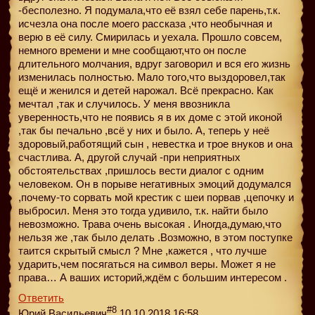
-бесполезно. Я подумала,что её взял себе парень,т.к.
исчезла она после моего рассказа ,что необычная и
верю в её силу. Смирилась и уехала. Прошло совсем,
немного времени и мне сообщают,что он после
длительного молчания, вдруг заговорил и вся его жизнь
изменилась полностью. Мало того,что выздоровел,так
ещё и женился и детей нарожал. Всё прекрасно. Как
мечтал ,так и случилось. У меня ввозникла
уверенность,что не появись я в их доме с этой иконой
,так бы печально ,всё у них и было. А, теперь у неё
здоровый,работящий сын , невестка и трое внуков и она
счастлива. А, другой случай -при неприятных
обстоятельствах ,пришлось вести диалог с одним
человеком. Он в порыве негативных эмоций додумался
,почему-то сорвать мой крестик с шеи порвав ,цепочку и
выбросил. Меня это тогда удивило, т.к. найти было
невозможно. Трава очень высокая . Иногда,думаю,что
нельзя же ,так было делать .Возможно, в этом поступке
таится скрытый смысл ? Мне ,кажется , что лучше
ударить,чем посягаться на символ веры. Может я не
права… А ваших историй,ждём с большим интересом .
Ответить
#8
Юрий Васильевич
10.10.2018 16:58