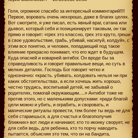
Геля, огромное спасибо за интересный комментарий!!!!
Первое, воровать очень нехорошо, даже в благих целях.
Вот смотрите, я уже писал, есть явный враг, сатана или
дьявол, который себя и позиционирует таковым, он так
прямо и говорит: «грех это классно, грех это круто, греши
в свое удовольствие, грабь, убивай, насилуй, колдуй», с
этим все понятно, и человек, попадающий под такое
влияние прекрасно понимает, что его ждет в будущем.
Куда опасней и коварней антибог. Он вроде бы за
справедливость и говорит правильные вещи, но суть в
мелких деталях. Господь Бог говорит четко и
однозначно: «красть. убивать, колдовать нельзя ни при
каких обстоятельствах, а если хочешь жить хорошо,
честно трудись, воспитывай детей, не забывай о
родителях, помогай окружающим….» Антибог тоже не
против этого, но с маленькими допусками: «ради благой
цели можно и убить, и ограбить, и своровать, и
магические ритуалы провести, тем более ты ведь не для
себя стараешься, а для счастья и благополучия
ближних» вот люди и начинают, кто то иконку сворует, не
для себя ведь, для ребенка, кто то порчу наводить
пытается, объясняя это тем, что он на бандита,