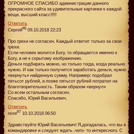
ОГРОМНОЕ СПАСИБО администрации данного
прекрасного сайта за удивительные картинки к каждой
вещи, высший класс!!!!!
Ответить
#6
Сергей
09.10.2018 22:23
Про грехи не согласен. Каждый ответит только за свои
грехи.
Если человек молится Богу, то обращается именно к
Богу, а не к скрытому изображению.
Деньги подбирать можно, но только тогда, когда реально
нужно. И как только получится заработать деньги, нужно
«вернуть» найденную сумму. Например: подобрал
пятьсот рублей, а позже пятьсот рублей потратил на
благотворительность. Таким образом «вернул»
Со всем остальным согласен.
Спасибо, Юрий Васильевич.
Ответить
#7
геля
10.10.2018 06:50
Здравствуйте Юрий Васильевич! Я,догадалась, что вы в
командировке и следует ждать ,чего- то интересного. С