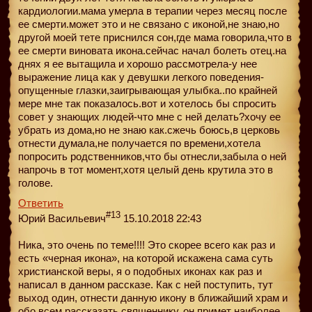
кардиологии.мама умерла в терапии через месяц после
ее смерти.может это и не связано с иконой,не знаю,но
другой моей тете приснился сон,где мама говорила,что в
ее смерти виновата икона.сейчас начал болеть отец.на
днях я ее вытащила и хорошо рассмотрела-у нее
выражение лица как у девушки легкого поведения-
опущенные глазки,заигрывающая улыбка..по крайней
мере мне так показалось.вот и хотелось бы спросить
совет у знающих людей-что мне с ней делать?хочу ее
убрать из дома,но не знаю как.сжечь боюсь,в церковь
отнести думала,не получается по времени,хотела
попросить родственников,что бы отнесли,забыла о ней
напрочь в тот момент,хотя целый день крутила это в
голове.
Ответить
#13
Юрий Васильевич
15.10.2018 22:43
Ника, это очень по теме!!!! Это скорее всего как раз и
есть «черная икона», на которой искажена сама суть
христианской веры, я о подобных иконах как раз и
написал в данном рассказе. Как с ней поступить, тут
выход один, отнести данную икону в ближайший храм и
обо всем рассказать священнику, он примет наиболее