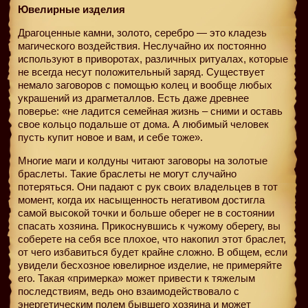
Ювелирные изделия
Драгоценные камни, золото, серебро — это кладезь
магического воздействия. Неслучайно их постоянно
используют в приворотах, различных ритуалах, которые
не всегда несут положительный заряд. Существует
немало заговоров с помощью колец и вообще любых
украшений из драгметаллов. Есть даже древнее
поверье: «не ладится семейная жизнь – сними и оставь
свое кольцо подальше от дома. А любимый человек
пусть купит новое и вам, и себе тоже».
Многие маги и колдуны читают заговоры на золотые
браслеты. Такие браслеты не могут случайно
потеряться. Они падают с рук своих владельцев в тот
момент, когда их насыщенность негативом достигла
самой высокой точки и больше оберег не в состоянии
спасать хозяина. Прикоснувшись к чужому оберегу, вы
соберете на себя все плохое, что накопил этот браслет,
от чего избавиться будет крайне сложно. В общем, если
увидели бесхозное ювелирное изделие, не примеряйте
его. Такая «примерка» может привести к тяжелым
последствиям, ведь оно взаимодействовало с
энергетическим полем бывшего хозяина и может