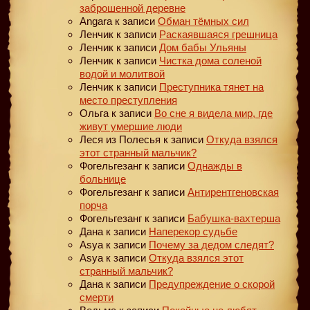
заброшенной деревне
Angara
к записи
Обман тёмных сил
Ленчик
к записи
Раскаявшаяся грешница
Ленчик
к записи
Дом бабы Ульяны
Ленчик
к записи
Чистка дома соленой
водой и молитвой
Ленчик
к записи
Преступника тянет на
место преступления
Ольга
к записи
Во сне я видела мир, где
живут умершие люди
Леся из Полесья
к записи
Откуда взялся
этот странный мальчик?
Фогельгезанг
к записи
Однажды в
больнице
Фогельгезанг
к записи
Антирентгеновская
порча
Фогельгезанг
к записи
Бабушка-вахтерша
Дана
к записи
Наперекор судьбе
Asya
к записи
Почему за дедом следят?
Asya
к записи
Откуда взялся этот
странный мальчик?
Дана
к записи
Предупреждение о скорой
смерти