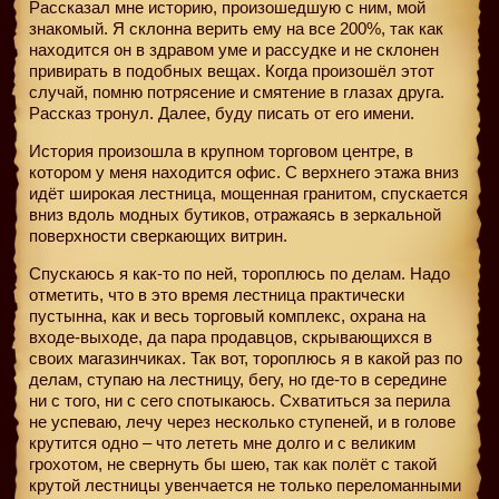
Рассказал мне историю, произошедшую с ним, мой
знакомый. Я склонна верить ему на все 200%, так как
находится он в здравом уме и рассудке и не склонен
привирать в подобных вещах. Когда произошёл этот
случай, помню потрясение и смятение в глазах друга.
Рассказ тронул. Далее, буду писать от его имени.
История произошла в крупном торговом центре, в
котором у меня находится офис. С верхнего этажа вниз
идёт широкая лестница, мощенная гранитом, спускается
вниз вдоль модных бутиков, отражаясь в зеркальной
поверхности сверкающих витрин.
Спускаюсь я как-то по ней, тороплюсь по делам. Надо
отметить, что в это время лестница практически
пустынна, как и весь торговый комплекс, охрана на
входе-выходе, да пара продавцов, скрывающихся в
своих магазинчиках. Так вот, тороплюсь я в какой раз по
делам, ступаю на лестницу, бегу, но где-то в середине
ни с того, ни с сего спотыкаюсь. Схватиться за перила
не успеваю, лечу через несколько ступеней, и в голове
крутится одно – что лететь мне долго и с великим
грохотом, не свернуть бы шею, так как полёт с такой
крутой лестницы увенчается не только переломанными