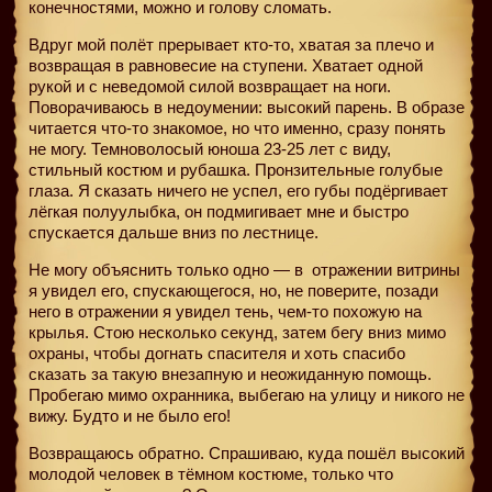
конечностями, можно и голову сломать.
Вдруг мой полёт прерывает кто-то, хватая за плечо и
возвращая в равновесие на ступени. Хватает одной
рукой и с неведомой силой возвращает на ноги.
Поворачиваюсь в недоумении: высокий парень. В образе
читается что-то знакомое, но что именно, сразу понять
не могу. Темноволосый юноша 23-25 лет с виду,
стильный костюм и рубашка. Пронзительные голубые
глаза. Я сказать ничего не успел, его губы подёргивает
лёгкая полуулыбка, он подмигивает мне и быстро
спускается дальше вниз по лестнице.
Не могу объяснить только одно — в
отражении витрины
я увидел его, спускающегося, но, не поверите, позади
него в отражении я увидел тень, чем-то похожую на
крылья. Стою несколько секунд, затем бегу вниз мимо
охраны, чтобы догнать спасителя и хоть спасибо
сказать за такую внезапную и неожиданную помощь.
Пробегаю мимо охранника, выбегаю на улицу и никого не
вижу. Будто и не было его!
Возвращаюсь обратно. Спрашиваю, куда пошёл высокий
молодой человек в тёмном костюме, только что