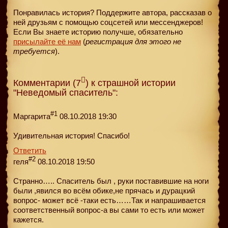
Понравилась история? Поддержите автора, рассказав о
ней друзьям с помощью соцсетей или мессенджеров!
Если Вы знаете историю получше, обязательно
присылайте её нам
(
регистрация для этого не
требуется
).
Комментарии (7
) к страшной истории
"Неведомый спаситель":
#1
Маргарита
08.10.2018 19:30
Удивительная история! Спасибо!
Ответить
#2
геля
08.10.2018 19:50
Странно….. Спаситель был , руки поставившие на ноги
были ,явился во всём обике,не прячась и дурацкий
вопрос- может всё -таки есть……Так и напрашивается
соответственный вопрос-а вы сами то есть или может
кажется.