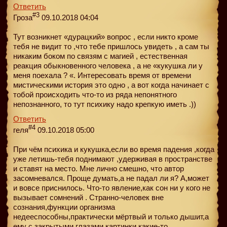
Ответить
#3
Гроза
09.10.2018 04:04
Тут возникнет «дурацкий» вопрос , если никто кроме
тебя не видит то ,что тебе пришлось увидеть , а сам ты
никаким боком по связям с магией , естественная
реакция обыкновенного человека , а не «кукушка ли у
меня поехала ? «. Интересовать время от времени
мистическими история это одно , а вот когда начинает с
тобой происходить что-то из ряда непонятного
непознанного, то тут психику надо крепкую иметь .))
Ответить
#4
геля
09.10.2018 05:00
При чём психика и кукушка,если во время падения ,когда
уже летишь-тебя поднимают ,удерживая в пространстве
и ставят на место. Мне лично смешно, что автор
засомневался. Проще думать,а не падал ли я? А,может
и вовсе приснилось. Что-то явление,как сон ни у кого не
вызывает сомнений . Странно-человек вне
сознания,функции организма
недееспособны,практически мёртвый и только дышит,а
ему с закрытыми глазами картинки какие-то