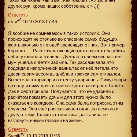
таких же людей как и мы. Как говорят : «У Бога нет
других рук, кроме наших собственных » .)))
Ответить
#6
геля
10.10.2018 07:46
Я,вообще не сомневаюсь в таких историях. Они
происходят не столько во спасение самих будущих
жертв,вколько от людей зависящих от них. Вот пример.
Коротко . …Рассказала женщина,которая хотела убить
себя -утопиться в ванне . Думала о своём несчастье-
муж ушёл,а о детях забыла. Так рассазывала,что
подойдя к наполненной ванне,так от неё летела,что
двери своим весом вышибла и крючок сам открылся.
Вылетела в коридор и о стенку ударилась. Сижу,говорит
на полу и вижу дочь в комнате ,которая играет. Только
,так в себя пришла. Получается ,что её ударили с
расчётом показать дочь и для этого нужно было
оказаться в коридоре. Она сама была потрясена этим
случаем. Она ещё рассказывала один ,но немного в
другую тему. Только эта мистика ,заставила её
взглянуть иными глазами на жизнь.
Ответить
#7
Svetik
13.10.2018 11:36