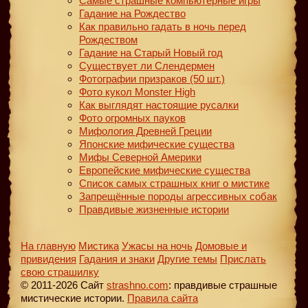
Самые страшные компьютерные игры
Гадание на Рождество
Как правильно гадать в ночь перед
Рождеством
Гадание на Старый Новый год
Существует ли Слендермен
Фотографии призраков (50 шт.)
Фото кукол Monster High
Как выглядят настоящие русалки
Фото огромных пауков
Мифология Древней Греции
Японские мифические существа
Мифы Северной Америки
Европейские мифические существа
Список самых страшных книг о мистике
Запрещённые породы агрессивных собак
Правдивые жизненные истории
На главную
Мистика
Ужасы на ночь
Домовые и
привидения
Гадания и знаки
Другие темы
Прислать
свою страшилку
© 2011-2026 Сайт
strashno.com
: правдивые страшные
мистические истории.
Правила сайта