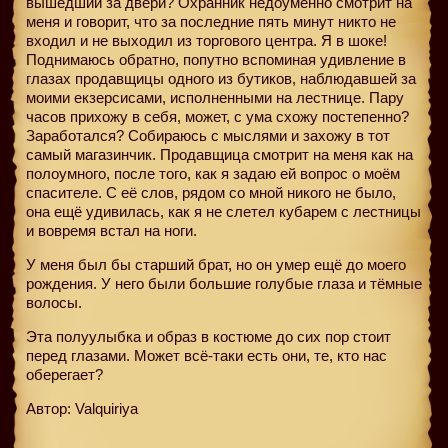
вышедший за двери? Охранник недоуменно смотрит на
меня и говорит, что за последние пять минут никто не
входил и не выходил из торгового центра. Я в шоке!
Поднимаюсь обратно, попутно вспоминая удивление в
глазах продавщицы одного из бутиков, наблюдавшей за
моими екзерсисами, исполненными на лестнице. Пару
часов прихожу в себя, может, с ума схожу постепенно?
Заработался? Собираюсь с мыслями и захожу в тот
самый магазинчик. Продавщица смотрит на меня как на
полоумного, после того, как я задаю ей вопрос о моём
спасителе. С её слов, рядом со мной никого не было,
она ещё удивилась, как я не слетел кубарем с лестницы
и вовремя встал на ноги.
У меня был бы старший брат, но он умер ещё до моего
рождения. У него были большие голубые глаза и тёмные
волосы.
Эта полуулыбка и образ в костюме до сих пор стоит
перед глазами. Может всё-таки есть они, те, кто нас
оберегает?
Автор: Valquiriya