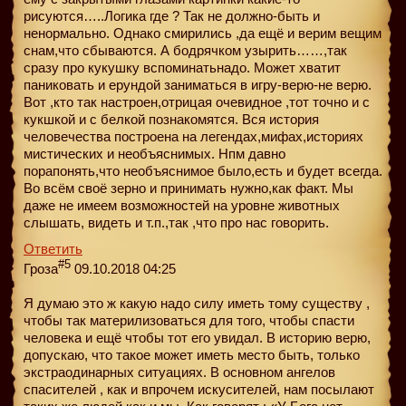
рисуются…..Логика где ? Так не должно-быть и
ненормально. Однако смирились ,да ещё и верим вещим
снам,что сбываются. А бодрячком узырить……,так
сразу про кукушку вспоминатьнадо. Может хватит
паниковать и ерундой заниматься в игру-верю-не верю.
Вот ,кто так настроен,отрицая очевидное ,тот точно и с
кукшкой и с белкой познакомятся. Вся история
человечества построена на легендах,мифах,историях
мистических и необъяснимых. Нпм давно
порапонять,что необъяснимое было,есть и будет всегда.
Во всём своё зерно и принимать нужно,как факт. Мы
даже не имеем возможностей на уровне животных
слышать, видеть и т.п.,так ,что про нас говорить.
Ответить
#5
Гроза
09.10.2018 04:25
Я думаю это ж какую надо силу иметь тому существу ,
чтобы так материлизоваться для того, чтобы спасти
человека и ещё чтобы тот его увидал. В историю верю,
допускаю, что такое может иметь место быть, только
экстраодинарных ситуациях. В основном ангелов
спасителей , как и впрочем искусителей, нам посылают