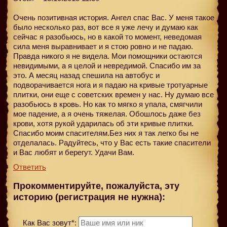
Очень позитивная история. Ангел спас Вас. У меня такое
было несколько раз, вот все я уже лечу и думаю как
сейчас я разобьюсь, но в какой то момент, неведомая
сила меня выравнивает и я стою ровно и не падаю.
Правда никого я не видела. Мои помощники остаются
невидимыми, а я целой и невредимой. Спасибо им за
это. А месяц назад спешила на автобус и
подворачивается нога и я падаю на кривые тротуарные
плитки, они еще с советских времен у нас. Ну думаю все
разобьюсь в кровь. Но как то мягко я упала, смягчили
мое падение, а я очень тяжелая. Обошлось даже без
крови, хотя рукой ударилась об эти кривые плитки.
Спасибо моим спасителям.Без них я так легко бы не
отделалась. Радуйтесь, что у Вас есть такие спасители
и Вас любят и берегут. Удачи Вам.
Ответить
Прокомментируйте, пожалуйста, эту
историю (регистрация не нужна):
Как Вас зовут*: