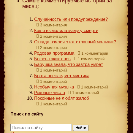
Самые комментируемые истории за
месяц:
Случайность или предупреждение?
3 комментария
Как я вымолила маму у смерти
2 комментария
Откуда взялся этот странный мальчик?
2 комментария
Родовая программа
1 комментарий
Боюсь таких снов
1 комментарий
Бабушка знала, что завтра умрет
1 комментарий
Брата преследует мистика
1 комментарий
Необычная музыка
1 комментарий
Роковые числа
1 комментарий
Покойные не любят жалоб
1 комментарий
Поиск по сайту
Найти