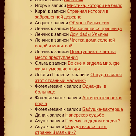
Игорь
к записи
Мистика, которой не было
Кира*
к записи
Странная история в
заброшенной деревне
Angara
к записи
Обман тёмных сил
Ленчик
к записи
Раскаявшаяся грешница
Ленчик
к записи
Дом бабы Ульяны
Ленчик
к записи
Чистка дома соленой
водой и молитвой
Ленчик
к записи
Преступника тянет на
место преступления
Ольга
к записи
Во сне я видела мир, где
живут умершие люди
Леся из Полесья
к записи
Откуда взялся
этот странный мальчик?
Фогельгезанг
к записи
Однажды в
больнице
Фогельгезанг
к записи
Антирентгеновская
порча
Фогельгезанг
к записи
Бабушка-вахтерша
Дана
к записи
Наперекор судьбе
Asya
к записи
Почему за дедом следят?
Asya
к записи
Откуда взялся этот
странный мальчик?