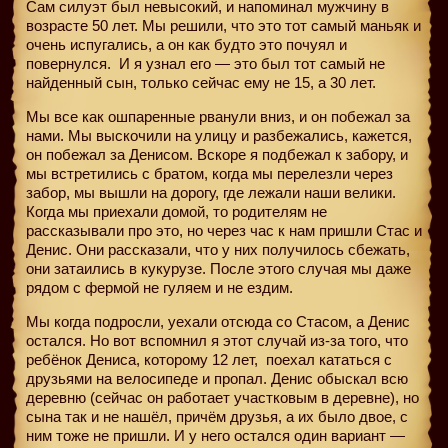
Сам силуэт был невысокий, и напоминал мужчину в
возрасте 50 лет. Мы решили, что это тот самый маньяк и
очень испугались, а он как будто это почуял и
повернулся.
И я узнал его — это был тот самый не
найденный сын, только сейчас ему не 15, а 30 лет.
Мы все как ошпаренные рванули вниз, и он побежал за
нами. Мы выскочили на улицу и разбежались, кажется,
он побежал за Денисом. Вскоре я подбежал к забору, и
мы встретились с братом, когда мы перелезли через
забор, мы вышли на дорогу, где лежали наши велики.
Когда мы приехали домой, то родителям не
рассказывали про это, но через час к нам пришли Стас и
Денис. Они рассказали, что у них получилось сбежать,
они затаились в кукурузе. После этого случая мы даже
рядом с фермой не гуляем и не ездим.
Мы когда подросли, уехали отсюда со Стасом, а Денис
остался. Но вот вспомнил я этот случай из-за того, что
ребёнок Дениса, которому 12 лет,
поехал кататься с
друзьями на велосипеде и пропал. Денис обыскал всю
деревню (сейчас он работает участковым в деревне), но
сына так и не нашёл, причём друзья, а их было двое, с
ним тоже не пришли. И у него остался один вариант —