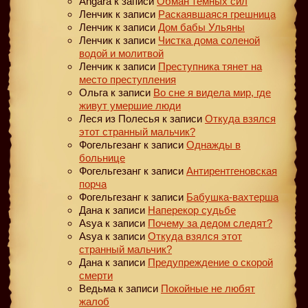
Angara
к записи
Обман тёмных сил
Ленчик
к записи
Раскаявшаяся грешница
Ленчик
к записи
Дом бабы Ульяны
Ленчик
к записи
Чистка дома соленой
водой и молитвой
Ленчик
к записи
Преступника тянет на
место преступления
Ольга
к записи
Во сне я видела мир, где
живут умершие люди
Леся из Полесья
к записи
Откуда взялся
этот странный мальчик?
Фогельгезанг
к записи
Однажды в
больнице
Фогельгезанг
к записи
Антирентгеновская
порча
Фогельгезанг
к записи
Бабушка-вахтерша
Дана
к записи
Наперекор судьбе
Asya
к записи
Почему за дедом следят?
Asya
к записи
Откуда взялся этот
странный мальчик?
Дана
к записи
Предупреждение о скорой
смерти
Ведьма
к записи
Покойные не любят
жалоб