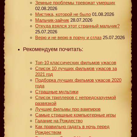
Земные проблемы тревожат умерших
02.08.2026
Мистика, которой не было
01.08.2026
Мальчик-зайчик
28.07.2026
Откуда взялся этот странный мальчик?
25.07.2026
Верю и не верю в порчу и сглаз
25.07.2026
Рекомендуем почитать:
Топ-10 классических фильмов ужасов
Список 10 лучших фильмов ужасов за
2021 год
Подборка лучших фильмов ужасов 2020
года
Страшные мультики
Список триллеров с непредсказуемой
развязкой
Лучшие фильмы про вампиров
Самые страшные компьютерные игры
Гадание на Рождество
Как правильно гадать в ночь перед
Рождеством