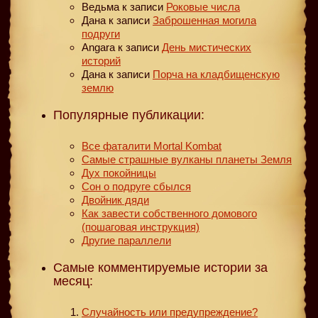
Ведьма
к записи
Роковые числа
Дана
к записи
Заброшенная могила
подруги
Angara
к записи
День мистических
историй
Дана
к записи
Порча на кладбищенскую
землю
Популярные публикации:
Все фаталити Mortal Kombat
Самые страшные вулканы планеты Земля
Дух покойницы
Сон о подруге сбылся
Двойник дяди
Как завести собственного домового
(пошаговая инструкция)
Другие параллели
Самые комментируемые истории за
месяц:
Случайность или предупреждение?