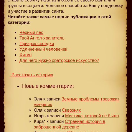
группы в соцсети. Большое спасибо за Вашу поддержку
и участие в развитии сайта.
Читайте также самые новые публикации в этой
категории:
Чёрный пес
Твой Ангел-хранитель
Призрак соседки
Удлинённый человечек
Хитин
Для чего нужно ораторское искусство?
Рассказать историю
Новые комментарии:
Эля
к записи
Земные проблемы тревожат
умерших
Оля
к записи
Сквозняк
Игорь
к записи
Мистика, которой не было
Кира*
к записи
Странная история в
заброшенной деревне