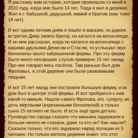
Я расскажу вам историю, которая произошла со мной в
2010 году, когда мне было 14 лет. Тогда я жил в деревне.
Жил я с бабушкой, дедушкой, мамой и братом (ему тоже
14 лет).
И вот одним летним днём я пошёл в магазин, по дороге
встретил Диму (моего брата), он катался на велосипеде.
И он мне рассказал, когда он катался на велосипеде с
нашими друзьями Денисом и Стасом, то услышал звук
бензопилы около заброшенной фермы. Про эту ферму
было много нехороших слухов примерно 15 лет назад.
Про нее говорил весь посёлок. Там раньше был дом
Фроловых, в этой деревне они были уважаемыми
людьми.
И вот 15 лет назад они построили большую ферму, и их
дом был в центре этой фермы. И вот пробрался к ним
какой-то маньяк. Нашли самого Фролова, его
супругу, их
дочь мёртвыми (изрезанными бензопилой) а только
сына 15-летнего не было. И есть ещё одна деталь.
Руководство города сказало что маньяка задержали и
больше ничего не сказали, даже то кто он? Как нашли?
Сказали только, что его задержал наряд полиции из 3
человек. Но только жители деревни знают, что этот