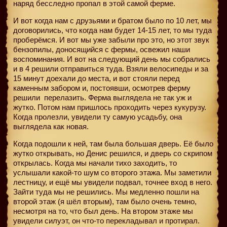
наряд бесследно пропал в этой самой ферме.
И вот когда нам с друзьями и братом было по 10 лет, мы
договорились, что когда нам будет 14-15 лет, то мы туда
проберёмся. И вот мы уже забыли про это, но этот звук
бензопилы, доносящийся с фермы, освежил наши
воспоминания. И вот на следующий день мы собрались
и в 4 решили отправиться туда. Взяли велосипеды и за
15 минут доехали до места, и вот стояли перед
каменным забором и, постоявши, осмотрев ферму
решили
перелазить. Ферма выглядела не так уж и
жутко. Потом нам пришлось проходить через кукурузу.
Когда пролезли, увидели ту самую усадьбу, она
выглядела как новая.
Когда подошли к ней, там была большая дверь. Её было
жутко открывать, но Денис решился, и дверь со скрипом
открылась. Когда мы начали тихо заходить, то
услышали какой-то шум со второго этажа. Мы заметили
лестницу, и ещё мы увидели подвал, точнее вход в него.
Зайти туда мы не решились. Мы медленно пошли на
второй этаж (я шёл вторым), там было очень темно,
несмотря на то, что был день. На втором этаже мы
увидели силуэт, он что-то перекладывал и протирал.