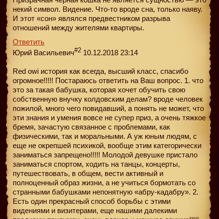
некий символ. Видение. Что-то вроде сна, только наяву.
И этот «сон» являлся предвестником разрыва
отношений между жителями квартиры.
Ответить
#2
Юрий Васильевич
10.12.2018 23:14
Red owi история как всегда, высший класс, спасибо
огромное!!!!! Постараюсь ответить на Ваш вопрос. 1. что
это за такая бабушка, которая хочет обучить свою
собственную внучку колдовским делам? вроде человек
пожилой, много чего повидавший, а понять не может, что
эти знания и умения вовсе не супер приз, а очень тяжкое
бремя, зачастую связанное с проблемами, как
физическими, так и моральными. А уж юным людям, с
еще не окрепшей психикой, вообще этим категорически
заниматься запрещено!!!!! Молодой девушке пристало
заниматься спортом, ходить на танцы, концерты,
путешествовать, в общем, вести активный и
полноценный образ жизни, а не учиться бормотать со
странными бабушками непонятную «абру-кадабру». 2.
Есть один прекрасный способ борьбы с этими
видениями и визитерами, еще нашими далекими