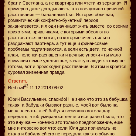
брат и Светлана, а не квартира или «тети из зеркала». Я
примерно даже догадываюсь, что послужило причиной
расставания — банальный быт. История обычная,
романтический конфетно-букетный период
заканчивается, и люди начинают жить вместе, со своими
прихотями, привычками, с которыми абсолютно
расставаться не хотят, но которые очень сильно
раздражают партнера. а тут еще и финансовые
проблемы подтягиваются, а если есть дети, то ночной
плач, пеленки-распашенки и вечные упреки «ты мало
внимания семье уделяешь», зачастую люди к этому не
готовы, вот и происходит расставание, В этом и кроется
суровая жизненная правда!
Ответить
#3
Red owl
11.12.2018 09:02
Юрий Васильевич, спасибо! Не знаю что это за бабушка
такая, а бабушки бывают разные, моей вот было на
меня плевать, а её бабуля возможно хотела дар
передать, чтоб умиралось легче и всё равно было, что
это внучка — конечно это только предположение, еще
мне интересно вот что: если Юля дар принимать не
стала и бабуля ей его не передала как это обычно