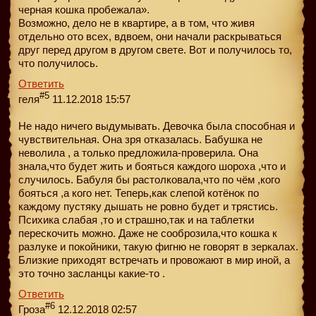
черная кошка пробежала».
Возможно, дело не в квартире, а в том, что живя
отдельно ото всех, вдвоем, они начали раскрываться
друг перед другом в другом свете. Вот и получилось то,
что получилось.
Ответить
#5
геля
11.12.2018 15:57
Не надо ничего выдумывать. Девочка была способная и
чувствительная. Она зря отказалась. Бабушка не
неволила , а только предложила-проверила. Она
знала,что будет жить и бояться каждого шороха ,что и
случилось. Бабуля бы растолковала,что по чём ,кого
бояться ,а кого нет. Теперь,как слепой котёнок по
каждому пустяку дышать не ровно будет и трястись.
Психика слабая ,то и страшно,так и на таблетки
перескочить можно. Даже не сооброзила,что кошка к
разлуке и покойники, такую фигню не говорят в зеркалах.
Близкие приходят встречать и провожают в мир иной, а
это точно засланцы какие-то .
Ответить
#6
Гроза
12.12.2018 02:57