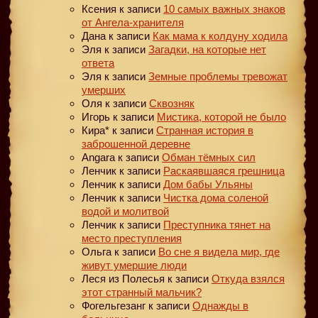
Ксения
к записи
10 самых важных знаков
от Ангела-хранителя
Дана
к записи
Как мама к колдуну ходила
Эля
к записи
Загадки, на которые нет
ответа
Эля
к записи
Земные проблемы тревожат
умерших
Оля
к записи
Сквозняк
Игорь
к записи
Мистика, которой не было
Кира*
к записи
Странная история в
заброшенной деревне
Angara
к записи
Обман тёмных сил
Ленчик
к записи
Раскаявшаяся грешница
Ленчик
к записи
Дом бабы Ульяны
Ленчик
к записи
Чистка дома соленой
водой и молитвой
Ленчик
к записи
Преступника тянет на
место преступления
Ольга
к записи
Во сне я видела мир, где
живут умершие люди
Леся из Полесья
к записи
Откуда взялся
этот странный мальчик?
Фогельгезанг
к записи
Однажды в