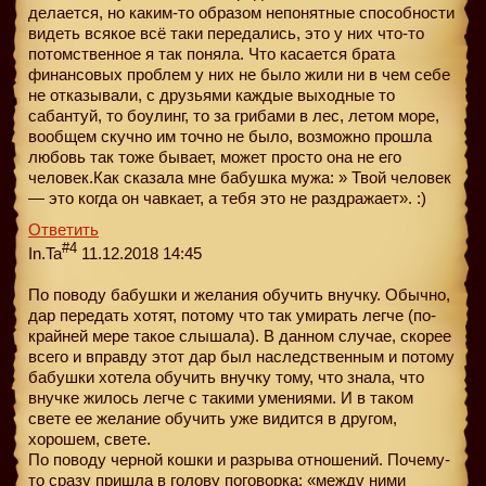
делается, но каким-то образом непонятные способности
видеть всякое всё таки передались, это у них что-то
потомственное я так поняла. Что касается брата
финансовых проблем у них не было жили ни в чем себе
не отказывали, с друзьями каждые выходные то
сабантуй, то боулинг, то за грибами в лес, летом море,
вообщем скучно им точно не было, возможно прошла
любовь так тоже бывает, может просто она не его
человек.Как сказала мне бабушка мужа: » Твой человек
— это когда он чавкает, а тебя это не раздражает». :)
Ответить
#4
In.Ta
11.12.2018 14:45
По поводу бабушки и желания обучить внучку. Обычно,
дар передать хотят, потому что так умирать легче (по-
крайней мере такое слышала). В данном случае, скорее
всего и вправду этот дар был наследственным и потому
бабушки хотела обучить внучку тому, что знала, что
внучке жилось легче с такими умениями. И в таком
свете ее желание обучить уже видится в другом,
хорошем, свете.
По поводу черной кошки и разрыва отношений. Почему-
то сразу пришла в голову поговорка: «между ними