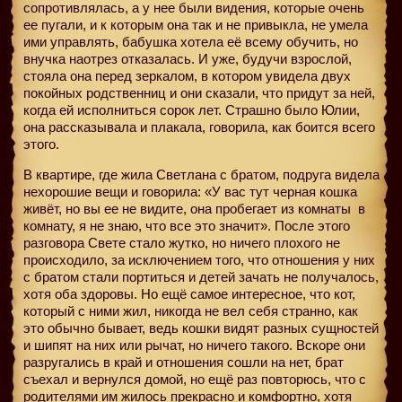
сопротивлялась, а у нее были видения, которые очень
ее пугали, и к которым она так и не привыкла, не умела
ими управлять, бабушка хотела её всему обучить, но
внучка наотрез отказалась. И уже, будучи взрослой,
стояла она перед зеркалом, в котором увидела двух
покойных родственниц и они сказали, что придут за ней,
когда ей исполниться сорок лет. Страшно было Юлии,
она рассказывала и плакала, говорила, как боится всего
этого.
В квартире, где жила Светлана с братом, подруга видела
нехорошие вещи и говорила: «У вас тут черная кошка
живёт, но вы ее не видите, она пробегает из комнаты
в
комнату, я не знаю, что все это значит». После этого
разговора Свете стало жутко, но ничего плохого не
происходило, за исключением того, что отношения у них
с братом стали портиться и детей зачать не получалось,
хотя оба здоровы. Но ещё самое интересное, что кот,
который с ними жил, никогда не вел себя странно, как
это обычно бывает, ведь кошки видят разных сущностей
и шипят на них или рычат, но ничего такого. Вскоре они
разругались в край и отношения сошли на нет, брат
съехал и вернулся домой, но ещё раз повторюсь, что с
родителями им жилось прекрасно и комфортно, хотя