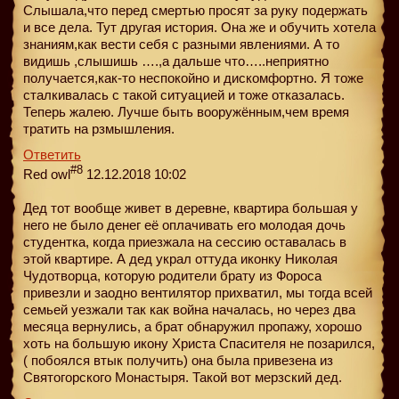
Слышала,что перед смертью просят за руку подержать
и все дела. Тут другая история. Она же и обучить хотела
знаниям,как вести себя с разными явлениями. А то
видишь ,слышишь ….,а дальше что…..неприятно
получается,как-то неспокойно и дискомфортно. Я тоже
сталкивалась с такой ситуацией и тоже отказалась.
Теперь жалею. Лучше быть вооружённым,чем время
тратить на рзмышления.
Ответить
#8
Red owl
12.12.2018 10:02
Дед тот вообще живет в деревне, квартира большая у
него не было денег её оплачивать его молодая дочь
студентка, когда приезжала на сессию оставалась в
этой квартире. А дед украл оттуда иконку Николая
Чудотворца, которую родители брату из Фороса
привезли и заодно вентилятор прихватил, мы тогда всей
семьей уезжали так как война началась, но через два
месяца вернулись, а брат обнаружил пропажу, хорошо
хоть на большую икону Христа Спасителя не позарился,
( побоялся втык получить) она была привезена из
Святогорского Монастыря. Такой вот мерзский дед.