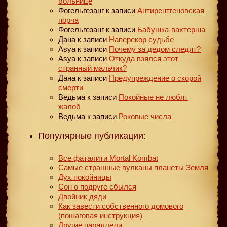
больнице
Фогельгезанг
к записи
Антирентгеновская
порча
Фогельгезанг
к записи
Бабушка-вахтерша
Дана
к записи
Наперекор судьбе
Asya
к записи
Почему за дедом следят?
Asya
к записи
Откуда взялся этот
странный мальчик?
Дана
к записи
Предупреждение о скорой
смерти
Ведьма
к записи
Покойные не любят
жалоб
Ведьма
к записи
Роковые числа
Популярные публикации:
Все фаталити Mortal Kombat
Самые страшные вулканы планеты Земля
Дух покойницы
Сон о подруге сбылся
Двойник дяди
Как завести собственного домового
(пошаговая инструкция)
Другие параллели