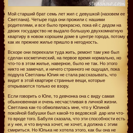
Мой старший брат семь лет жил с девушкой (назовем ее
Светлана). Четыре года они прожили с нашими
родителями, и все было прекрасно, пока ей с дедом на
двоих государство не выдало большую двухкомнатную
квартиру в новом хорошем доме в центре города, потому
как их прежнее жилье пришло в негодность.
Вскоре они переехали туда жить, ремонт там уже был
сделан косметический, на первое время нормально, но
что-то в этом жилье, наверное, было не так. Но этого
никто не замечал, и ничего странного не ощущал, пока
подруга Светланы Юлия не стала рассказывать, что
видит в этой квартире странные вещи, которые
открываются только ее взору.
Если говорить о Юле, то девчонка она с виду самая
обыкновенная и очень несчастливая в личной жизни.
Светлана как-то обмолвилась мне, что у Юлиной
покойной бабушки был какой-то ведовской
дар или что-
то вроде того. Бабуля сказала, что эти способности есть
и у нее, и что внучка хочет, не хочет, а должна с этим
смириться. Но Юлька не хотела этого, как бы она не