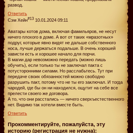
развод.
Ответить
#13
Сэм Хейн
10.01.2024 09:11
Аватары котов дома, включая фамильяров, не несут
ничего плохого в доме. А вот от таких «мразотных»
подруг, которые явно видят не дальше собственного
носа, лучше держаться подальше. В очень хорошей
зависти есть и хорошее начало для порчи.
В магии дар невозможно передать (можно лишь
обучить), если только ты не заключал пакта с
потусторонними силами. Но расслабьтесь. Тут при
передаче своих обязанностей можно свободно
разрушить пакт, потому что не ты его заключал. И тогда
чародей, где бы он ни находился, ощутит на себе все
прелести своего же договора.
А то, что они расстались — ничего сверхъестественного
нет. Видимо так хотели вместе быть.
Ответить
Прокомментируйте, пожалуйста, эту
историю (регистрация не нужна):