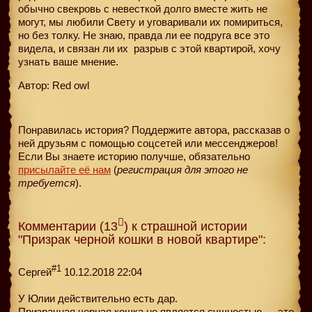
обычно свекровь с невесткой долго вместе жить не
могут, мы любили Свету и уговаривали их помириться,
но без толку. Не знаю, правда ли ее подруга все это
видела, и связан ли их
разрыв с этой квартирой, хочу
узнать ваше мнение.
Автор: Red owl
Понравилась история? Поддержите автора, рассказав о
ней друзьям с помощью соцсетей или мессенджеров!
Если Вы знаете историю получше, обязательно
присылайте её нам
(
регистрация для этого не
требуется
).
Комментарии (13
) к страшной истории
"Призрак черной кошки в новой квартире":
#1
Сергей
10.12.2018 22:04
У Юлии действительно есть дар.
Призрачная черная кошка не является сущностью — это