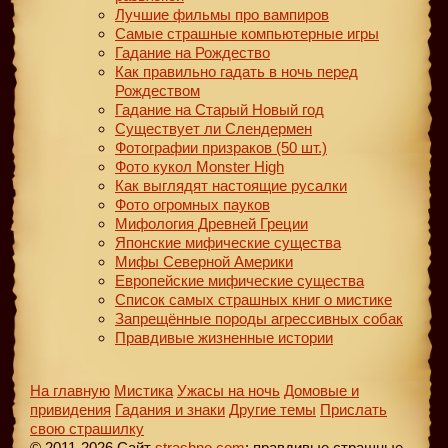
Лучшие фильмы про вампиров
Самые страшные компьютерные игры
Гадание на Рождество
Как правильно гадать в ночь перед
Рождеством
Гадание на Старый Новый год
Существует ли Слендермен
Фотографии призраков (50 шт.)
Фото кукол Monster High
Как выглядят настоящие русалки
Фото огромных пауков
Мифология Древней Греции
Японские мифические существа
Мифы Северной Америки
Европейские мифические существа
Список самых страшных книг о мистике
Запрещённые породы агрессивных собак
Правдивые жизненные истории
На главную
Мистика
Ужасы на ночь
Домовые и
привидения
Гадания и знаки
Другие темы
Прислать
свою страшилку
© 2011-2026 Сайт
strashno.com
: правдивые страшные