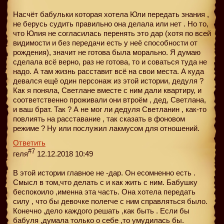
Насчёт бабульки которая хотела Юли передать знания ,
не берусь судить правильно она делала или нет . Но то,
что Юлия не согласилась перенять это дар (хотя по всей
видимости и без передачи есть у неё способности от
рождения), значит не готова была морально. Я думаю
сделала всё верно, раз не готова, то и соваться туда не
надо. А там жизнь расставит всё на свои места. А куда
девался ещё один персонаж из этой истории, дедуля ?
Как я поняла, Светлане вместе с ним дали квартиру, и
соответственно проживали они втроём , дед, Светлана,
и ваш брат. Так ? А не мог ли дедуля Светланин , как-то
повлиять на расставание , так сказать в фоновом
режиме ? Ну или послужил лакмусом для отношений.
Ответить
#7
геля
12.12.2018 10:49
В этой истории главное не -дар. Он есомненно есть .
Смысл в том,что делать с и как жить с ним. Бабушку
беспокоило ,именна эта часть. Она хотела передать
силу , что бы девочке полегче с ним справляться было.
Конечно ,дело каждого решать ,как быть . Если бы
бабуля ,думала только о себе ,то умудилась бы.