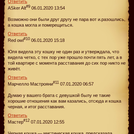
Ответить
#9
ASker Alt
06.01.2020 13:54
Возможно они были друг другу не пара вот и.разошлись,
а кошка могла и померещиться.
Ответить
#10
Red owl
06.01.2020 15:18
Юля видела эту кошку не один раз и утверждала, что
видела четко, с тех пор уже прошло почти пять лет, а в
той квартире с момента расставания до сих пор никто не
живёт.
Ответить
#11
Марчелло Мастрояни
07.01.2020 06:57
Думаю у вашего брата с девушкой былу не такие
хорошие отношения как вам казались, отсюда и кошка
черная, и итог расставания.
Ответить
#12
Мастер
07.01.2020 12:55
Черная кошка — мистическая кошка, предсказала