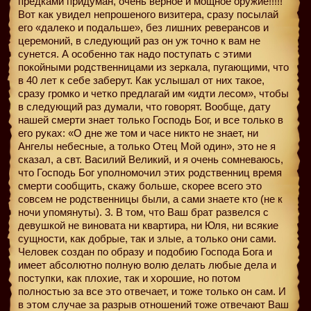
предками придуман, очень верное и мощное оружие!!!!!
Вот как увидел непрошеного визитера, сразу посылай
его «далеко и подальше», без лишних реверансов и
церемоний, в следующий раз он уж точно к вам не
сунется. А особенно так надо поступать с этими
покойными родственницами из зеркала, пугающими, что
в 40 лет к себе заберут. Как услышал от них такое,
сразу громко и четко предлагай им «идти лесом», чтобы
в следующий раз думали, что говорят. Вообще, дату
нашей смерти знает только Господь Бог, и все только в
его руках: «О дне же том и часе никто не знает, ни
Ангелы небесные, а только Отец Мой один», это не я
сказал, а свт. Василий Великий, и я очень сомневаюсь,
что Господь Бог уполномочил этих родственниц время
смерти сообщить, скажу больше, скорее всего это
совсем не родственницы были, а сами знаете кто (не к
ночи упомянуты). 3. В том, что Ваш брат развелся с
девушкой не виновата ни квартира, ни Юля, ни всякие
сущности, как добрые, так и злые, а только они сами.
Человек создан по образу и подобию Господа Бога и
имеет абсолютно полную волю делать любые дела и
поступки, как плохие, так и хорошие, но потом
полностью за все это отвечает, и тоже только он сам. И
в этом случае за разрыв отношений тоже отвечают Ваш