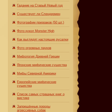
Гадание на Старый Новый год
Существует ли Слендермен
Фотографии призраков (50 шт.)
Фото кукол Monster High
Как выглядят настоящие русалки
Фото огромных пауков
.
Мифология Древней Греции
Японские мифические существа
Мифы Северной Америки
Европейские мифические
существа
Список самых страшных книг о
мистике
Запрещённые породы
агрессивных собак