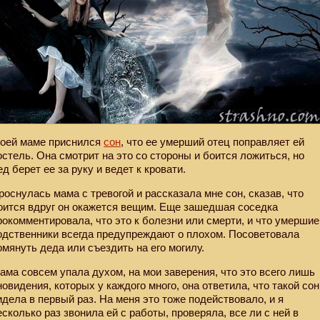
оей маме приснился
сон
, что ее умерший отец поправляет ей
остель. Она смотрит на это со стороны и боится ложиться, но
ед берет ее за руку и ведет к кровати.
роснулась мама с тревогой и рассказала мне сон, сказав, что
оится вдруг он окажется вещим. Еще зашедшая соседка
рокомментировала, что это к болезни или смерти, и что умершие
одственники всегда предупреждают о плохом. Посоветовала
омянуть деда или съездить на его могилу.
ама совсем упала духом, на мои заверения, что это всего лишь
новидения, которых у каждого много, она ответила, что такой сон
идела в первый раз. На меня это тоже подействовало, и я
есколько раз звонила ей с работы, проверяла, все ли с ней в