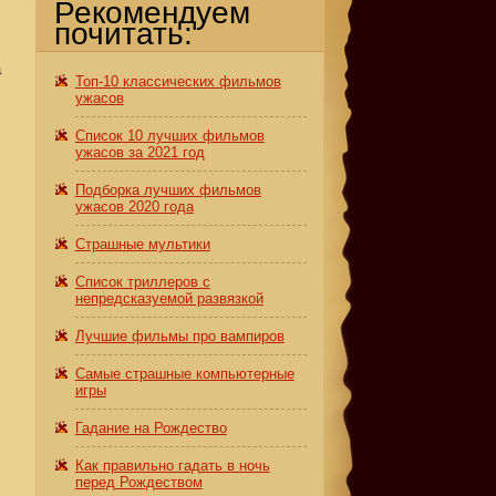
Рекомендуем
почитать:
а
Топ-10 классических фильмов
ужасов
Список 10 лучших фильмов
ужасов за 2021 год
Подборка лучших фильмов
ужасов 2020 года
Страшные мультики
Список триллеров с
непредсказуемой развязкой
Лучшие фильмы про вампиров
Самые страшные компьютерные
игры
Гадание на Рождество
Как правильно гадать в ночь
перед Рождеством