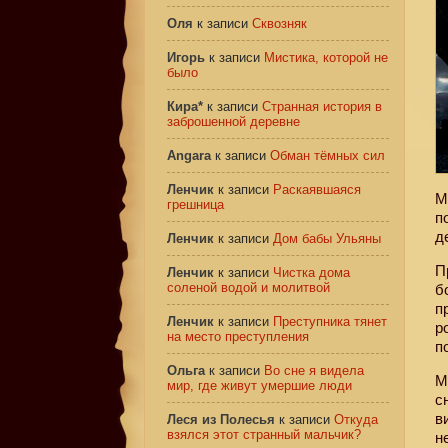
Оля
к записи
Сквозняк
Игорь
к записи
Мистика, которой не
было
Кира*
к записи
Странная история в
заброшенной деревне
Angara
к записи
Обман тёмных сил
Ленчик
к записи
Раскаявшаяся
М
грешница
п
д
Ленчик
к записи
Дом бабы Ульяны
П
Ленчик
к записи
Чистка дома
соленой водой и молитвой
б
п
Ленчик
к записи
Преступника тянет
р
на место преступления
п
Ольга
к записи
Во сне я видела
М
мир, где живут умершие люди
с
в
Леся из Полесья
к записи
Откуда
взялся этот странный мальчик?
н