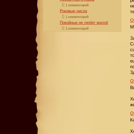
р
1 комментарий
н
Роковые числа
т
1 комментарий
О
Покойные не любят жалоб
М
1 комментарий
З
С
с
т
е
п
З
О
В
Х
ж
О
К
Х