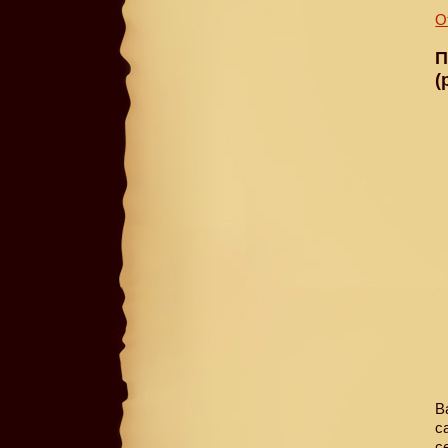
О
П
(
В
с
с