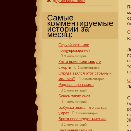
Другие параллели
R
м
Самые
с
комментируемые
б
истории за
О
месяц:
Ю
Случайность или
Л
предупреждение?
п
3 комментария
в
Как я вымолила маму у
т
смерти
2 комментария
п
Откуда взялся этот странный
мальчик?
2 комментария
О
Родовая программа
Л
1 комментарий
Боюсь таких снов
С
1 комментарий
б
Бабушка знала, что завтра
р
умрет
1 комментарий
п
Брата преследует мистика
Ж
1 комментарий
ч
Необычная музыка