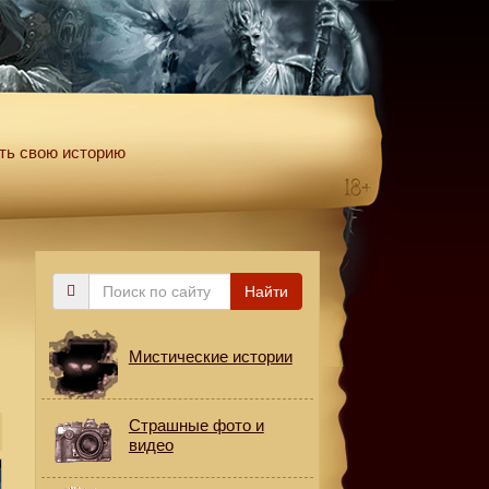
ть свою историю
Поиск
Найти
по
сайту
Мистические истории
Страшные фото и
видео