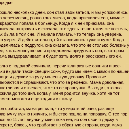
орядке.
рошло несколько дней, сон стал забываться, и мы успокоились.
о через месяц, ровно того
числа, когда приснился сон, мама с
нфарктом попала в больницу. Когда я к ней приехала, она
оказала на кровать и сказала, что здесь точно такая же постель,
ак была в том сне. И начала плакать, что теперь она уверена,
то умрет. И действительно, ей становилось хуже и хуже. Когда
оделилась с подругой, она сказала, что это не столько болезнь 
ее, как самовнушение и предложила придумать сон, в котором
ама выздоравливает, и будет жить долго и рассказать его ей.
олго с подругой сочиняли, перечитали разные сонники и все-
аки выдали такой «вещий сон», будто мы идем с мамой по наше
лице и держим за руку маленькую девочку. Прохожие
лыбаются и спрашивают, что это за ребенок. Мама довольная,
частливая и отвечает, что это ее правнучка. Выходит, что она
ожила до того дня, когда у
меня родится внучка, хотя на тот
омент мои дети еще ходили в школу.
он сработал, мама решила, что умирать ей рано, раз еще
равнучку нужно нянчить, и быстро пошла на поправку. С тех пор
рошло 11 лет, внучки у меня пока нет, но сон свой я держу в
екрете, боюсь, что сработает в обратную сторону, когда мама