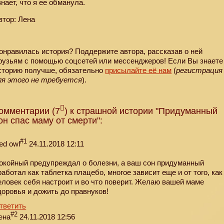
знает, что я ее обманула.
втор: Лена
онравилась история? Поддержите автора, рассказав о ней
рузьям с помощью соцсетей или мессенджеров! Если Вы знаете
сторию получше, обязательно
присылайте её нам
(
регистрация
ля этого не требуется
).
омментарии (7
) к страшной истории "Придуманный
он спас маму от смерти":
#1
ed owl
24.11.2018 12:11
окойный предупреждал о болезни, а ваш сон придуманный
работал как таблетка плацебо, многое зависит еще и от того, как
еловек себя настроит и во что поверит. Желаю вашей маме
доровья и дожить до правнуков!
тветить
#2
ена
24.11.2018 12:56