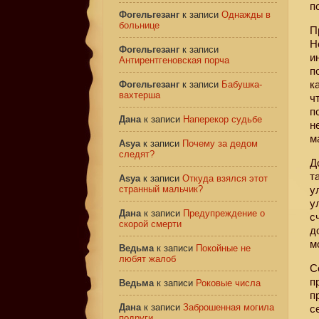
п
Фогельгезанг
к записи
Однажды в
больнице
П
Н
Фогельгезанг
к записи
и
Антирентгеновская порча
п
к
Фогельгезанг
к записи
Бабушка-
вахтерша
ч
п
Дана
к записи
Наперекор судьбе
н
м
Asya
к записи
Почему за дедом
следят?
Д
т
Asya
к записи
Откуда взялся этот
странный мальчик?
у
у
Дана
к записи
Предупреждение о
с
скорой смерти
д
м
Ведьма
к записи
Покойные не
любят жалоб
С
п
Ведьма
к записи
Роковые числа
п
Дана
к записи
Заброшенная могила
с
подруги