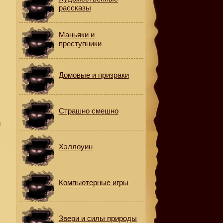
рассказы
Маньяки и
преступники
Домовые и призраки
у
Страшно смешно
й
Хэллоуин
Компьютерные игры
Звери и силы природы