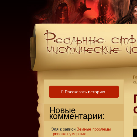
Г
с
Рассказать историю
Новые
комментарии:
Эля
к записи
Земные проблемы
тревожат умерших