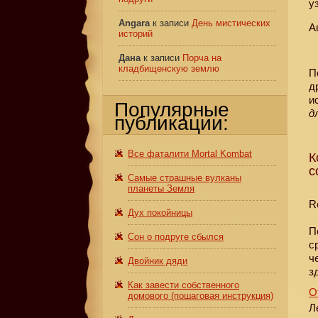
у
Angara
к записи
День мистических
А
историй
Дана
к записи
Порча на
кладбищенскую землю
П
д
и
Популярные
д
публикации:
Все фаталити Mortal Kombat
К
с
Самые страшные вулканы
планеты Земля
R
Дух покойницы
П
Сон о подруге сбылся
с
ч
Двойник дяди
з
Как завести собственного
О
домового (пошаговая инструкция)
Л