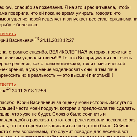
ed owl, спасибо за пожелания. Я на это и расчитывала, чтобы
ама поверила, что ей пока не время умирать. говорят, что
амовнушение порой исцеляет и запускает все силы организма н
орьбу с болезнью.
тветить
#3
рий Васильевич
24.11.2018 12:27
ена, огромное спасибо, ВЕЛИКОЛЕПНАЯ история, прочитал с
ревеликим удовольствием!!!!! То, что Вы придумали сон, очень
ерное решение, как с психологической, так и с мистической
очек зрения, а уж умение моделировать сны, а тем паче
ереносить их в реальность — это высший пилотаж!!!!!
тветить
#4
ена
24.11.2018 12:59
пасибо, Юрий Васильевич за оценку моей истории. Заслуга по
ольшей части моей подруги, которая и предложила так сделать,
ешив, что хуже не будет. Сложно было сочинить и
равдоподобно рассказать этот сон, репетировали несколько раз.
аль, что в то время не записали все,не до того было. Сейчас
асто с ней вспоминаем, что служит поводом для веселья.вот