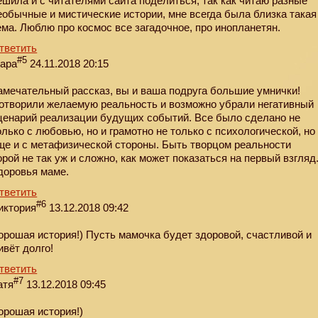
ешила и с читателями сайта поделиться, так как читаю разные
еобычные и мистические истории, мне всегда была близка такая
ема. Люблю про космос все загадочное, про инопланетян.
тветить
#5
ара
24.11.2018 20:15
амечательный рассказ, вы и ваша подруга большие умнички!
отворили желаемую реальность и возможно убрали негативный
ценарий реализации будущих событий. Все было сделано не
олько с любовью, но и грамотно не только с психологической, но
ще и с метафизической стороны. Быть творцом реальности
орой не так уж и сложно, как может показаться на первый взгляд
доровья маме.
тветить
#6
иктория
13.12.2018 09:42
орошая история!) Пусть мамочка будет здоровой, счастливой и
ивёт долго!
тветить
#7
атя
13.12.2018 09:45
орошая история!)