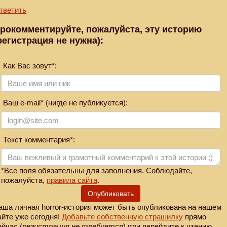
тветить
рокомментируйте, пожалуйста, эту историю
регистрация не нужна):
Как Вас зовут*:
Ваш e-mail* (нигде не публикуется):
Текст комментария*:
*Все поля обязательны для заполнения. Соблюдайте,
пожалуйста,
правила сайта
.
Опубликовать
аша личная horror-история может быть опубликована на нашем
айте уже сегодня!
Добавьте собственную страшилку
прямо
ейчас (
регистрация не требуется
) или перейдите к чтению