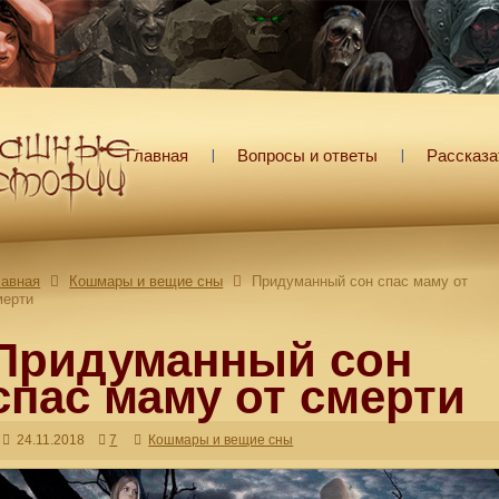
Главная
Вопросы и ответы
Рассказа
лавная
Кошмары и вещие сны
Придуманный сон спас маму от
мерти
Придуманный сон
спас маму от смерти
24.11.2018
7
Кошмары и вещие сны