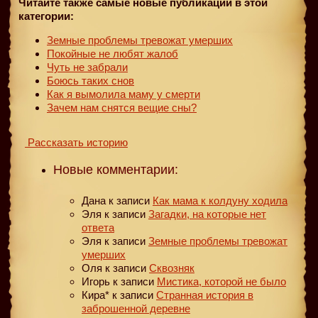
Читайте также самые новые публикации в этой
категории:
Земные проблемы тревожат умерших
Покойные не любят жалоб
Чуть не забрали
Боюсь таких снов
Как я вымолила маму у смерти
Зачем нам снятся вещие сны?
Рассказать историю
Новые комментарии:
Дана
к записи
Как мама к колдуну ходила
Эля
к записи
Загадки, на которые нет
ответа
Эля
к записи
Земные проблемы тревожат
умерших
Оля
к записи
Сквозняк
Игорь
к записи
Мистика, которой не было
Кира*
к записи
Странная история в
заброшенной деревне