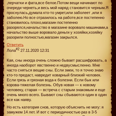
,перчатки и фата,все белое.Потом вещи начинают по
очереди чернеть,и весь мой наряд становится черным.Я
проснулась,думала кто-то умрет,или заболеет ,или я
заболею.Но все отразилось на работе,все постепенно
становилось плохо,магазин постепенно
разорялся,начальство в магазине воровало машинами,а
начальство выше воровало деньги у хозяйки,хозяйку
разорили полностью,магазин закрылся.
Ответить
#2
Лола
27.11.2020 12:31
Кая, сны иногда очень сложно бывает расшифровать, а
иногда наоборот явственно и недвусмысленно. Мне
часто сняться вещие сны. Если змеи, то я точно знаю
кто-то предаст, навредит коварный близкий человек.
Если грязь и грязная вода-к болезни. Если бык или
корова-тяжелая болезнь. Обув новая — к новому
человеку, старая — встреча с старым знакомым и еще
очень много всего. Бывают сны сбываются один в один
все как наяву.
Но есть категория снов, которую объяснить не могу: я
замужем 14 лет. И вот с периодичностью раз в 3-5