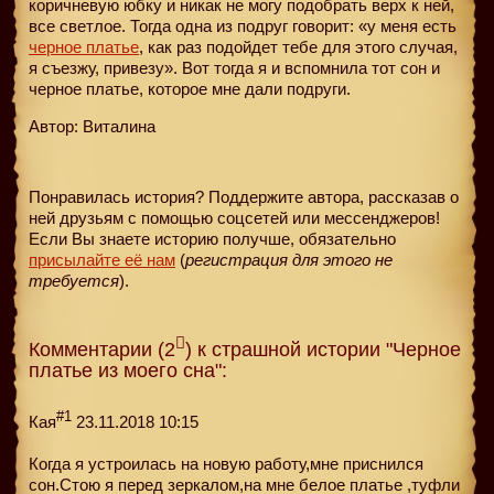
коричневую юбку и никак не могу подобрать верх к ней,
все светлое. Тогда одна из подруг говорит: «у меня есть
черное платье
, как раз подойдет тебе для этого случая,
я съезжу, привезу». Вот тогда я и вспомнила тот сон и
черное платье, которое мне дали подруги.
Автор: Виталина
Понравилась история? Поддержите автора, рассказав о
ней друзьям с помощью соцсетей или мессенджеров!
Если Вы знаете историю получше, обязательно
присылайте её нам
(
регистрация для этого не
требуется
).
Комментарии (2
) к страшной истории "Черное
платье из моего сна":
#1
Кая
23.11.2018 10:15
Когда я устроилась на новую работу,мне приснился
сон.Стою я перед зеркалом,на мне белое платье ,туфли