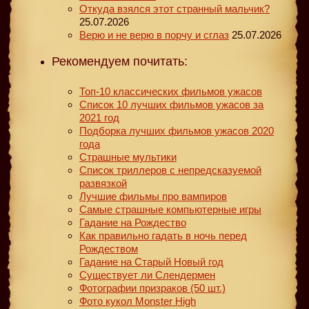
Откуда взялся этот странный мальчик?
25.07.2026
Верю и не верю в порчу и сглаз
25.07.2026
Рекомендуем почитать:
Топ-10 классических фильмов ужасов
Список 10 лучших фильмов ужасов за
2021 год
Подборка лучших фильмов ужасов 2020
года
Страшные мультики
Список триллеров с непредсказуемой
развязкой
Лучшие фильмы про вампиров
Самые страшные компьютерные игры
Гадание на Рождество
Как правильно гадать в ночь перед
Рождеством
Гадание на Старый Новый год
Существует ли Слендермен
Фотографии призраков (50 шт.)
Фото кукол Monster High