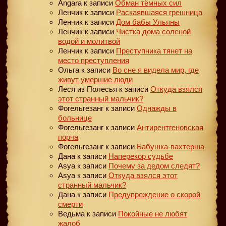
Angara
к записи
Обман тёмных сил
Ленчик
к записи
Раскаявшаяся грешница
Ленчик
к записи
Дом бабы Ульяны
Ленчик
к записи
Чистка дома соленой
водой и молитвой
Ленчик
к записи
Преступника тянет на
место преступления
Ольга
к записи
Во сне я видела мир, где
живут умершие люди
Леся из Полесья
к записи
Откуда взялся
этот странный мальчик?
Фогельгезанг
к записи
Однажды в
больнице
Фогельгезанг
к записи
Антирентгеновская
порча
Фогельгезанг
к записи
Бабушка-вахтерша
Дана
к записи
Наперекор судьбе
Asya
к записи
Почему за дедом следят?
Asya
к записи
Откуда взялся этот
странный мальчик?
Дана
к записи
Предупреждение о скорой
смерти
Ведьма
к записи
Покойные не любят
жалоб