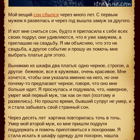
Мой вещий
сон сбылся
через много лет. С первым
мужем я развелась и через год вышла замуж за другого.
И вот мне сниться сон, будто я пригласила к себе всех
своих подруг, они удивляются, что я уже замужем, а
приглашаю на свадьбу. Я им объясняю, что это не
свадьба, а другое событие и прошу их помочь мне
выбрать платье для этого.
Вынимаю из шкафа два платья: одно черное, строгое, а
другое бежевое, все в кружевах, очень красивое. Мне
хочется, чтобы они указала именно на него, но они
почему-то предлагают черное, говоря, что оно мне
больше идет. Я проснулась и подумала, что, наверное,
умрет мой первый муж, так как он пил (поэтому и
развелись). Но прошло время, бывший супруг не умер, и
я стала забывать свой странный сон.
Через десять лет
картина повторилась точь в точь.
Умер мой второй муж, ко мне пришли подруги
поддержать и помочь приготовиться к похоронам. Я
стала искать в шкафу одежду для похорон, нашла