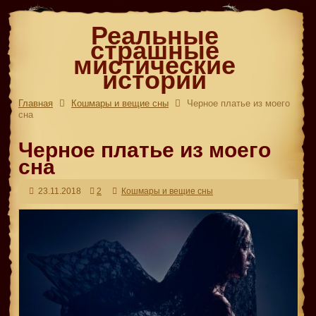
Реальные
страшные
мистические
истории
Главная
Кошмары и вещие сны
Черное платье из моего
сна
Черное платье из моего
сна
23.11.2018
2
Кошмары и вещие сны