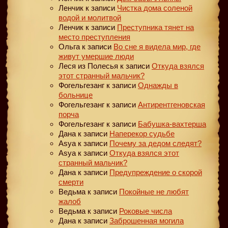
Ленчик
к записи
Чистка дома соленой
водой и молитвой
Ленчик
к записи
Преступника тянет на
место преступления
Ольга
к записи
Во сне я видела мир, где
живут умершие люди
Леся из Полесья
к записи
Откуда взялся
этот странный мальчик?
Фогельгезанг
к записи
Однажды в
больнице
Фогельгезанг
к записи
Антирентгеновская
порча
Фогельгезанг
к записи
Бабушка-вахтерша
Дана
к записи
Наперекор судьбе
Asya
к записи
Почему за дедом следят?
Asya
к записи
Откуда взялся этот
странный мальчик?
Дана
к записи
Предупреждение о скорой
смерти
Ведьма
к записи
Покойные не любят
жалоб
Ведьма
к записи
Роковые числа
Дана
к записи
Заброшенная могила