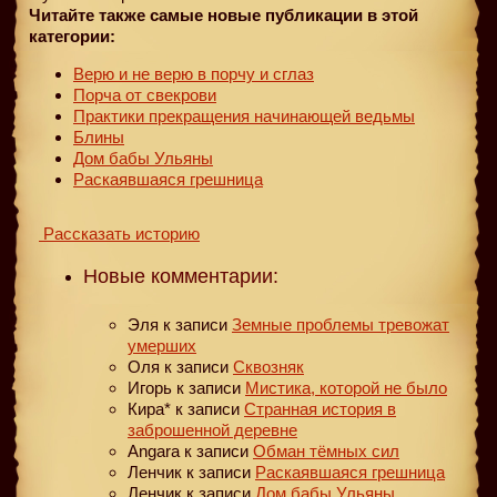
Читайте также самые новые публикации в этой
категории:
Верю и не верю в порчу и сглаз
Порча от свекрови
Практики прекращения начинающей ведьмы
Блины
Дом бабы Ульяны
Раскаявшаяся грешница
Рассказать историю
Новые комментарии:
Эля
к записи
Земные проблемы тревожат
умерших
Оля
к записи
Сквозняк
Игорь
к записи
Мистика, которой не было
Кира*
к записи
Странная история в
заброшенной деревне
Angara
к записи
Обман тёмных сил
Ленчик
к записи
Раскаявшаяся грешница
Ленчик
к записи
Дом бабы Ульяны