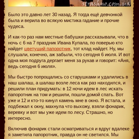
Было это давно лет 30 назад. Я тогда ещё девчонкой
была и верила во всякую мистика гадание и прочие
чудеса.
И как-то раз нам местные бабушки рассказывали, что в
ночь с 6 на 7 праздник Ивана Купала, по поверью кто
найдет
цветущий папоротник
, тот клад найдет. Ну, мы
слушали, конечно, аж забыли, что сегодня 6 июля. И вот
одна моя подруга дергает меня за рукав и говорит: «Аня,
ведь сегодня 6 июля».
Мы быстро попрощались со старушками и удалились в
наш шалаш, а шалаш возле леса как раз находился, и
решили план придумать: в 12 ночи идем в лес искать
папоротник на том и решили, пошли домой спать. Вот
уже и 12 и кто-то кинул камень мне в окно. Я встала, и
подбежал к окну, махнула что выхожу, взяли фонарик,
веревку и вот мы уже идем по лесу. Страшно, но
интересно.
Включив фонарик стали осматриваться и вдруг вдалеке
я заметила папоротник, правда он не светился. Мы