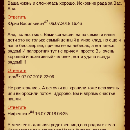
Ваша жизнь и сложилась хорошо. Искренне рада за Вас,
Аня.
Ответить
#2
Юрий Васильевич
06.07.2018 16:46
Аня, полностью с Вами согласен, наша семья и наши
дети это не только самый ценный в мире клад, но еще и
наше бессмертие, причем не на небесах, а вот здесь,
рядом! И папоротник тут не причем, просто Вы очень
хороший и позитивный человек, вот и удача всегда
рядом!!!!!
Ответить
#3
геля
07.07.2018 22:06
Не растерялись. А веточки вы хранили тоже всю жизнь
или выбросили потом. Здорово. Вы и впрямь счастье
нашли.
Ответить
#4
Нифентите
16.07.2018 08:35
У меня есть дальняя родственница,она родом с села