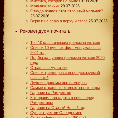
Мистика, которой не было
01.08.2026
Мальчик-зайчик
28.07.2026
Откуда взялся этот странный мальчик?
25.07.2026
Верю и не верю в порчу и сглаз
25.07.2026
Рекомендуем почитать:
Топ-10 классических фильмов ужасов
Список 10 лучших фильмов ужасов за
2021 год
Подборка лучших фильмов ужасов 2020
года
Страшные мультики
Список триллеров с непредсказуемой
развязкой
Лучшие фильмы про вампиров
Самые страшные компьютерные игры
Гадание на Рождество
Как правильно гадать в ночь перед
Рождеством
Гадание на Старый Новый год
Существует ли Слендермен
Фотографии призраков (50 шт.)