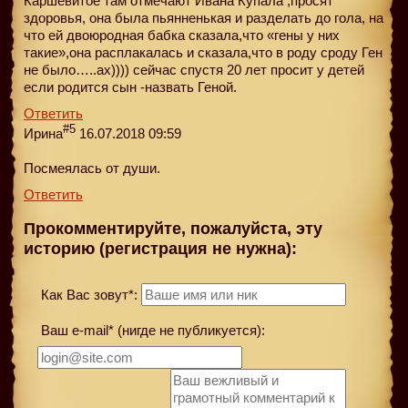
Каршевитое там отмечают Ивана Купала ,просят
здоровья, она была пьянненькая и разделать до гола, на
что ей двоюродная бабка сказала,что «гены у них
такие»,она расплакалась и сказала,что в роду сроду Ген
не было…..ах)))) сейчас спустя 20 лет просит у детей
если родится сын -назвать Геной.
Ответить
#5
Ирина
16.07.2018 09:59
Посмеялась от души.
Ответить
Прокомментируйте, пожалуйста, эту
историю (регистрация не нужна):
Как Вас зовут*:
Ваш e-mail* (нигде не публикуется):