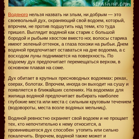
Водяного
нельзя назвать ни злым, ни добрым — это
своевольный дух, охраняющий свой водоем, который,
впрочем, не против подшутить над теми, кто туда
пришел. Выглядит водяной как старик с большой
бородой и рыбьим хвостом вместо ног, волосы старика
имеют зеленый оттенок, а глаза похожи на рыбьи. Днем
водяной предпочитает оставаться на дне водоема, а с
восходом луны поднимается на поверхность. По
водоему дух предпочитает перемещаться верхом, в
основном плавая на соме.
Дух обитает в крупных пресноводных водоемах: реках,
озерах, болотах. Впрочем, иногда он выходит на сушу и
появляется в ближайших селениях. На водоемах для
жилища водяной предпочитает выбирать наиболее
глубокие места или места с сильным круговым течением
(водовороты, места возле водяных мельниц).
Водяной ревностно охраняет свой водоем и не прощает
тех, кто непочтительно к нему относится, а
провинившегося дух способен
утопить или сильно
покалечить. Впрочем, водяной также может и