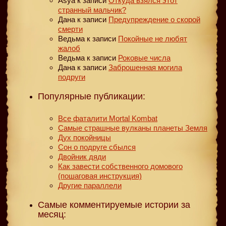
Asya
к записи
Откуда взялся этот
странный мальчик?
Дана
к записи
Предупреждение о скорой
смерти
Ведьма
к записи
Покойные не любят
жалоб
Ведьма
к записи
Роковые числа
Дана
к записи
Заброшенная могила
подруги
Популярные публикации:
Все фаталити Mortal Kombat
Самые страшные вулканы планеты Земля
Дух покойницы
Сон о подруге сбылся
Двойник дяди
Как завести собственного домового
(пошаговая инструкция)
Другие параллели
Самые комментируемые истории за
месяц: