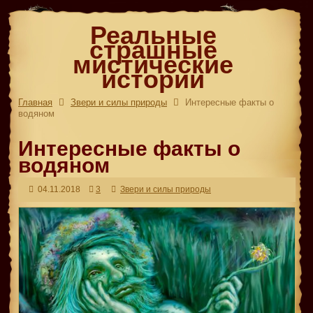
Реальные
страшные
мистические
истории
Главная
Звери и силы природы
Интересные факты о
водяном
Интересные факты о
водяном
04.11.2018
3
Звери и силы природы