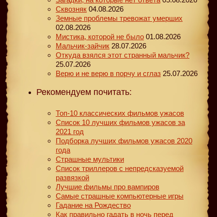
Сквозняк
04.08.2026
Земные проблемы тревожат умерших
02.08.2026
Мистика, которой не было
01.08.2026
Мальчик-зайчик
28.07.2026
Откуда взялся этот странный мальчик?
25.07.2026
Верю и не верю в порчу и сглаз
25.07.2026
Рекомендуем почитать:
Топ-10 классических фильмов ужасов
Список 10 лучших фильмов ужасов за
2021 год
Подборка лучших фильмов ужасов 2020
года
Страшные мультики
Список триллеров с непредсказуемой
развязкой
Лучшие фильмы про вампиров
Самые страшные компьютерные игры
Гадание на Рождество
Как правильно гадать в ночь перед