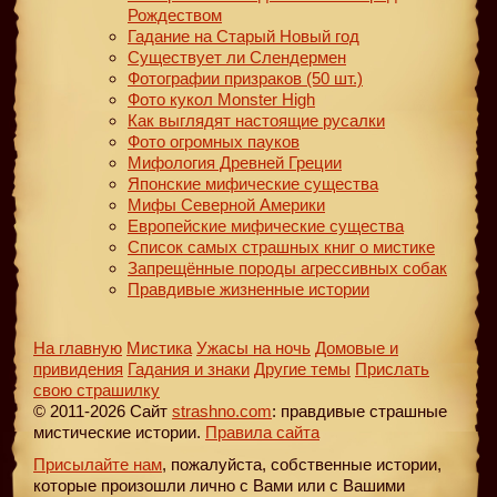
Рождеством
Гадание на Старый Новый год
Существует ли Слендермен
Фотографии призраков (50 шт.)
Фото кукол Monster High
Как выглядят настоящие русалки
Фото огромных пауков
Мифология Древней Греции
Японские мифические существа
Мифы Северной Америки
Европейские мифические существа
Список самых страшных книг о мистике
Запрещённые породы агрессивных собак
Правдивые жизненные истории
На главную
Мистика
Ужасы на ночь
Домовые и
привидения
Гадания и знаки
Другие темы
Прислать
свою страшилку
© 2011-2026 Сайт
strashno.com
: правдивые страшные
мистические истории.
Правила сайта
Присылайте нам
, пожалуйста, собственные истории,
которые произошли лично с Вами или с Вашими