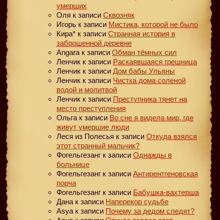
умерших
Оля
к записи
Сквозняк
Игорь
к записи
Мистика, которой не было
Кира*
к записи
Странная история в
заброшенной деревне
Angara
к записи
Обман тёмных сил
Ленчик
к записи
Раскаявшаяся грешница
Ленчик
к записи
Дом бабы Ульяны
Ленчик
к записи
Чистка дома соленой
водой и молитвой
Ленчик
к записи
Преступника тянет на
место преступления
Ольга
к записи
Во сне я видела мир, где
живут умершие люди
Леся из Полесья
к записи
Откуда взялся
этот странный мальчик?
Фогельгезанг
к записи
Однажды в
больнице
Фогельгезанг
к записи
Антирентгеновская
порча
Фогельгезанг
к записи
Бабушка-вахтерша
Дана
к записи
Наперекор судьбе
Asya
к записи
Почему за дедом следят?