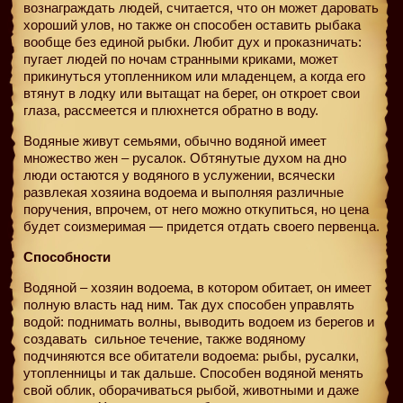
вознаграждать людей, считается, что он может даровать
хороший улов, но также он способен оставить рыбака
вообще без единой рыбки. Любит дух и проказничать:
пугает людей по ночам странными криками, может
прикинуться утопленником или младенцем, а когда его
втянут в лодку или вытащат на берег, он откроет свои
глаза, рассмеется и плюхнется обратно в воду.
Водяные живут семьями, обычно водяной имеет
множество жен – русалок. Обтянутые духом на дно
люди остаются у водяного в услужении, всячески
развлекая хозяина водоема и выполняя различные
поручения, впрочем, от него можно откупиться, но цена
будет соизмеримая — придется отдать своего первенца.
Способности
Водяной – хозяин водоема, в котором обитает, он имеет
полную власть над ним. Так дух способен управлять
водой: поднимать волны, выводить водоем из берегов и
создавать
сильное течение, также водяному
подчиняются все обитатели водоема: рыбы, русалки,
утопленницы и так дальше. Способен водяной менять
свой облик, оборачиваться рыбой, животными и даже