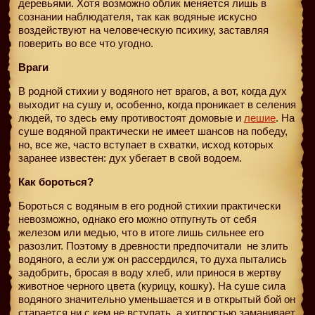
деревьями. Хотя возможно облик меняется лишь в
сознании наблюдателя, так как водяные искусно
воздействуют на человеческую психику, заставляя
поверить во все что угодно.
Враги
В родной стихии у водяного нет врагов, а вот, когда дух
выходит на сушу и, особенно, когда проникает в селения
людей, то здесь ему противостоят домовые и
лешие
. На
суше водяной практически не имеет шансов на победу,
но, все же, часто вступает в схватки, исход которых
заранее известен: дух убегает в свой водоем.
Как бороться?
Бороться с водяным в его родной стихии практически
невозможно, однако его можно отпугнуть от себя
железом или медью, что в итоге лишь сильнее его
разозлит. Поэтому в древности предпочитали
не злить
водяного, а если уж он рассердился, то духа пытались
задобрить, бросая в воду хлеб, или принося в жертву
животное черного цвета (курицу, кошку). На суше сила
водяного значительно уменьшается и в открытый бой он
старается ни с кем не вступать, а хитростью заманивает