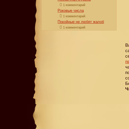
1 комментарий
Роковые числа
1 комментарий
Покойные не любят жалоб
1 комментарий
В
с
с
п
ч
п
с
Б
Ч