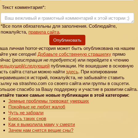
Текст комментария*:
*Все поля обязательны для заполнения. Соблюдайте,
пожалуйста,
правила сайта
.
Опубликовать
аша личная horror-история может быть опубликована на нашем
айте уже сегодня!
Добавьте собственную страшилку
прямо
ейчас (
регистрация не требуется
) или перейдите к чтению
редыдущей
/следующей
публикации. Не вошедшие в основную
асть сайта статьи можно найти
здесь
. При копировании
онравившихся историй, пожалуйста, не забывайте ставить
сылку на strashno.com со своего сайта или группы в соцсети.
ольшое спасибо за Вашу поддержку и участие в развитии сайта.
итайте также самые новые публикации в этой категории:
Земные проблемы тревожат умерших
Покойные не любят жалоб
Чуть не забрали
Боюсь таких снов
Как я вымолила маму у смерти
Зачем нам снятся вещие сны?