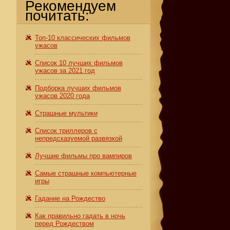
Рекомендуем
почитать:
Топ-10 классических фильмов
ужасов
Список 10 лучших фильмов
ужасов за 2021 год
Подборка лучших фильмов
ужасов 2020 года
Страшные мультики
Список триллеров с
непредсказуемой развязкой
Лучшие фильмы про вампиров
Самые страшные компьютерные
игры
Гадание на Рождество
Как правильно гадать в ночь
перед Рождеством