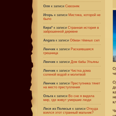
Оля
к записи
Сквозняк
Игорь
к записи
Мистика, которой не
было
Кира*
к записи
Странная история в
заброшенной деревне
Angara
к записи
Обман тёмных сил
Ленчик
к записи
Раскаявшаяся
грешница
Ленчик
к записи
Дом бабы Ульяны
О
Ленчик
к записи
Чистка дома
ч
соленой водой и молитвой
О
Ленчик
к записи
Преступника тянет
д
на место преступления
к
Ольга
к записи
Во сне я видела
н
мир, где живут умершие люди
к
Леся из Полесья
к записи
Откуда
Ч
взялся этот странный мальчик?
ц