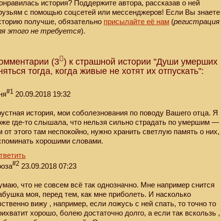
онравилась история? Поддержите автора, рассказав о ней
рузьям с помощью соцсетей или мессенджеров! Если Вы знаете
сторию получше, обязательно
присылайте её нам
(
регистрация
ля этого не требуется
).
омментарии (3
) к страшной истории "Души умерших
няться тогда, когда живые не хотят их отпускать":
#1
ня
20.09.2018 19:32
рустная история, мои соболезнования по поводу Вашего отца. Я
оже где-то слышала, что нельзя сильно страдать по умершим —
м от этого там неспокойно, нужно хранить светлую память о них,
споминать хорошими словами.
тветить
#2
роза
23.09.2018 07:23
умаю, что не совсем всё так однозначно. Мне например снится
абушка моя, перед тем, как мне приболеть. И насколько
вственно вижу , например, если ложусь с ней спать, то точно то
рихватит хорошо, болею достаточно долго, а если так вскользь ,