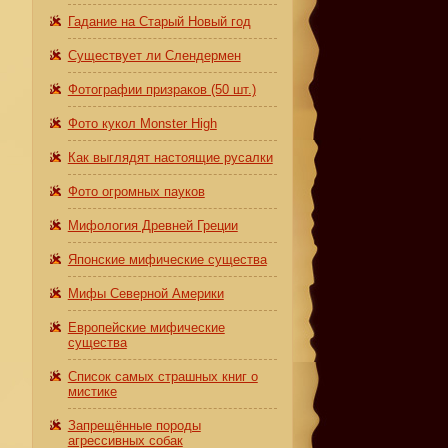
Гадание на Старый Новый год
Существует ли Слендермен
Фотографии призраков (50 шт.)
Фото кукол Monster High
Как выглядят настоящие русалки
Фото огромных пауков
Мифология Древней Греции
Японские мифические существа
Мифы Северной Америки
Европейские мифические
существа
Список самых страшных книг о
мистике
Запрещённые породы
агрессивных собак