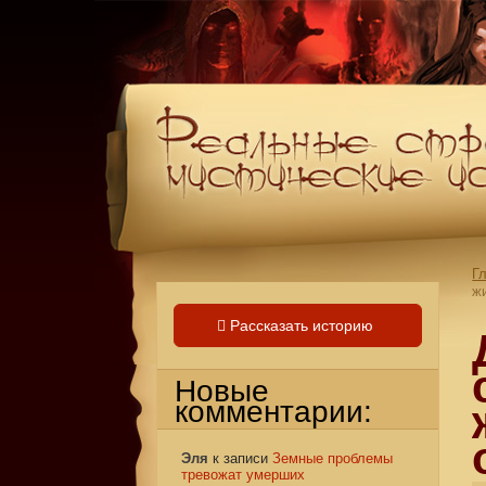
Г
ж
Рассказать историю
Новые
комментарии:
Эля
к записи
Земные проблемы
тревожат умерших