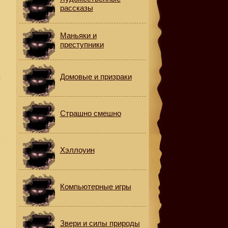
рассказы
Маньяки и
,
преступники
Домовые и призраки
я
Страшно смешно
Хэллоуин
Компьютерные игры
Звери и силы природы