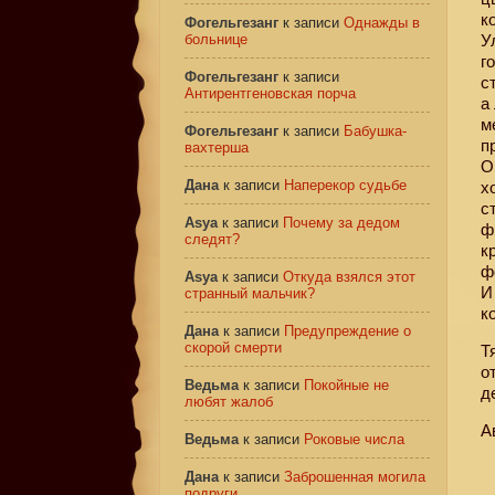
к
Фогельгезанг
к записи
Однажды в
больнице
У
г
Фогельгезанг
к записи
с
Антирентгеновская порча
а
м
Фогельгезанг
к записи
Бабушка-
п
вахтерша
О
Дана
к записи
Наперекор судьбе
х
с
Asya
к записи
Почему за дедом
ф
следят?
к
ф
Asya
к записи
Откуда взялся этот
И
странный мальчик?
к
Дана
к записи
Предупреждение о
скорой смерти
Т
о
Ведьма
к записи
Покойные не
д
любят жалоб
А
Ведьма
к записи
Роковые числа
Дана
к записи
Заброшенная могила
подруги