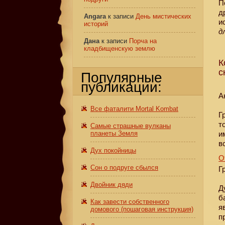
П
д
Angara
к записи
День мистических
и
историй
д
Дана
к записи
Порча на
кладбищенскую землю
К
с
Популярные
публикации:
А
Все фаталити Mortal Kombat
Г
т
Самые страшные вулканы
планеты Земля
и
в
Дух покойницы
О
Сон о подруге сбылся
Г
Двойник дяди
Д
б
Как завести собственного
я
домового (пошаговая инструкция)
п