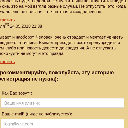
о болезнь будет недолгой . Отпустить или не отпустить и видеть
о сне, это на мой взгляд разные случаи. Не отпустить, это когда
ечаль ещё не светлая , а тягостная и каждодневная.
тветить
#3
еля
24.09.2018 21:38
ывает и наоборот. Человек ,очень страдает и мечтает увидеть
шедшего ,а тишина. Бывает приходят просто предупредить о
ём -либо или новость довести до сведения. А не отпускать
лохо -уйти не могут и это правда.
тветить
рокомментируйте, пожалуйста, эту историю
регистрация не нужна):
Как Вас зовут*:
Ваш e-mail* (нигде не публикуется):