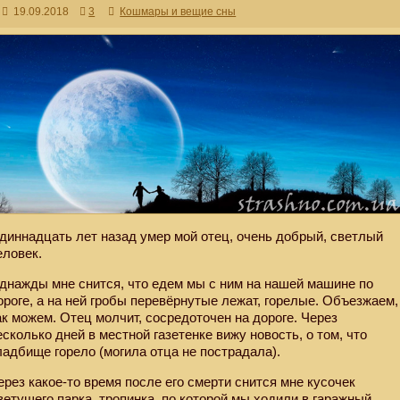
19.09.2018
3
Кошмары и вещие сны
диннадцать лет назад умер мой отец, очень добрый, светлый
еловек.
днажды мне снится, что едем мы с ним на нашей машине по
ороге, а на ней гробы перевёрнутые лежат, горелые. Объезжаем,
ак можем. Отец молчит, сосредоточен на дороге. Через
есколько дней в местной газетенке вижу новость, о том, что
ладбище горело (могила отца не пострадала).
ерез какое-то время после его смерти снится мне кусочек
ветущего парка, тропинка, по которой мы ходили в гаражный