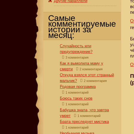
т
Другие параллели
в
п
Самые
О
комментируемые
истории за
г
месяц:
Б
у
Случайность или
ч
предупреждение?
п
3 комментария
Как я вымолила маму у
О
смерти
2 комментария
Откуда взялся этот странный
П
мальчик?
2 комментария
(
Родовая программа
1 комментарий
Боюсь таких снов
1 комментарий
Бабушка знала, что завтра
умрет
1 комментарий
Брата преследует мистика
1 комментарий
Необычная музыка