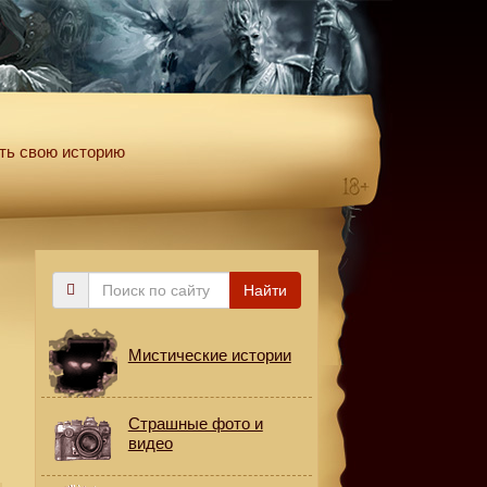
ть свою историю
Поиск
Найти
по
сайту
Мистические истории
Страшные фото и
видео