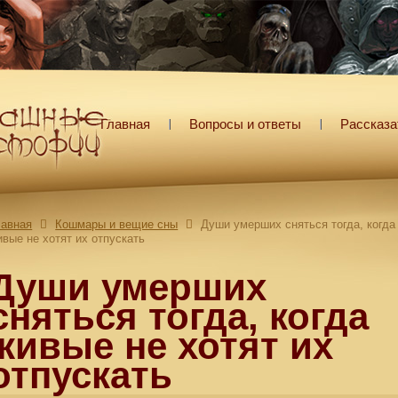
Главная
Вопросы и ответы
Рассказа
лавная
Кошмары и вещие сны
Души умерших сняться тогда, когда
ивые не хотят их отпускать
Души умерших
сняться тогда, когда
живые не хотят их
отпускать