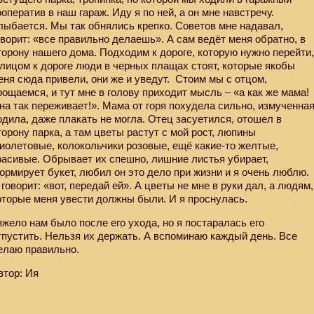
ооператив в наш гараж. Иду я по ней, а он мне навстречу.
лыбается. Мы так обнялись крепко. Советов мне надавал,
оворит: «все правильно делаешь». А сам ведёт меня обратно, в
торону нашего дома. Подходим к дороге, которую нужно перейти
 лицом к дороге люди в черных плащах стоят, которые якобы
еня сюда привели, они же и уведут.
Стоим мы с отцом,
рощаемся, и тут мне в голову приходит мысль – «а как же мама!
на так переживает!». Мама от горя похудела сильно, измученна
одила, даже плакать не могла. Отец засуетился, отошел в
торону парка, а там цветы растут с мой рост, люпины
иолетовые, колокольчики розовые, ещё какие-то желтые,
расивые. Обрывает их спешно, лишние листья убирает,
ормирует букет, любил он это дело при жизни и я очень люблю.
 говорит: «вот, передай ей». А цветы не мне в руки дал, а людям,
оторые меня увести должны были. И я проснулась.
яжело нам было после его ухода, но я постаралась его
тпустить. Нельзя их держать. А вспоминаю каждый день. Все
елаю правильно.
втор: Ия