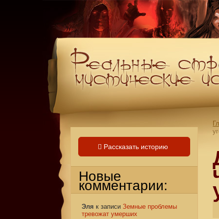
Г
у
Рассказать историю
Новые
комментарии:
Эля
к записи
Земные проблемы
тревожат умерших