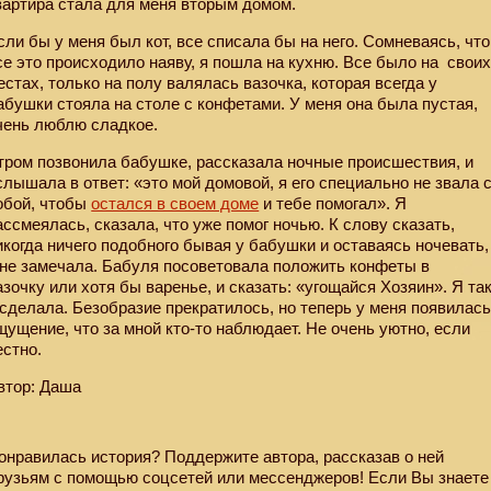
вартира стала для меня вторым домом.
сли бы у меня был кот, все списала бы на него. Сомневаясь, что
се это происходило наяву, я пошла на кухню. Все было на
свои
естах, только на полу валялась вазочка, которая всегда у
абушки стояла на столе с конфетами. У меня она была пустая,
чень люблю сладкое.
тром позвонила бабушке, рассказала ночные происшествия, и
слышала в ответ: «это мой домовой, я его специально не звала 
обой, чтобы
остался в своем доме
и тебе помогал». Я
ассмеялась, сказала, что уже помог ночью. К слову сказать,
икогда ничего подобного бывая у бабушки и оставаясь ночевать,
 не замечала. Бабуля посоветовала положить конфеты в
азочку или хотя бы варенье, и сказать: «угощайся Хозяин». Я та
 сделала. Безобразие прекратилось, но теперь у меня появилас
щущение, что за мной кто-то наблюдает. Не очень уютно, если
естно.
втор: Даша
онравилась история? Поддержите автора, рассказав о ней
рузьям с помощью соцсетей или мессенджеров! Если Вы знаете