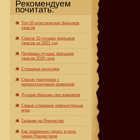
Рекомендуем
почитать:
Топ-10 классических фильмов
ужасов
Список 10 лучших фильмов
ужасов за 2021 год
Подборка лучших фильмов
ужасов 2020 года
Страшные мультики
Список триллеров с
непредсказуемой развязкой
Лучшие фильмы про вампиров
Самые страшные компьютерные
игры
Гадание на Рождество
Как правильно гадать в ночь
перед Рождеством