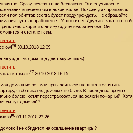
еприятно. Сразу исчезал и не беспокоил. Это случилось с
еожиданным переездом в новое жильё. Похоже ,так прощался.
если полюбит,так всегда будет предупреждать. Не обращайте
нимания-пусть шарабошится. Успокоится. Дружите,как с кошкой
 Пришли-поговорили с ним -уходите говорите-пока. Он
гомонится и отстанет сам.
тветить
#6
ed owl
30.10.2018 12:39
н не уйдёт из дома, где дают вкусняшки:)
тветить
#7
илька в томате
30.10.2018 16:19
 мои домашние решили пригласить священника и освятить
вартиру, чтоб никаких домовых не было. В последнее время я
ильно болею, хотят перестраховаться на всякий пожарный. Хотя
ричем тут домовой?
тветить
#8
амара
03.11.2018 22:26
 домовой не обидится на освящение квартиры?