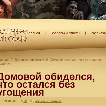
Главная
Вопросы и ответы
Рассказа
лавная
Домовые и призраки
Домовой обиделся, что остался без
гощения
Домовой обиделся,
что остался без
угощения
29.10.2018
10
Домовые и призраки