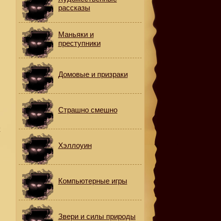
рассказы
х
Маньяки и
преступники
Домовые и призраки
с
Страшно смешно
к
ь
Хэллоуин
Компьютерные игры
Звери и силы природы