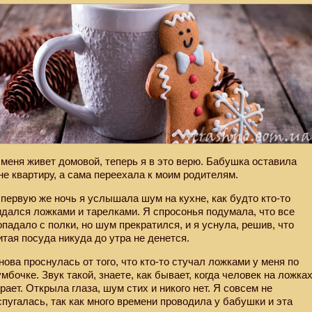
 меня живет домовой, теперь я в это верю. Бабушка оставила
не квартиру, а сама переехала к моим родителям.
 первую же ночь я услышала шум на кухне, как будто кто-то
идался ложками и тарелками. Я спросонья подумала, что все
опадало с полки, но шум прекратился, и я уснула, решив, что
итая посуда никуда до утра не денется.
нова проснулась от того, что кто-то стучал ложками у меня по
умбочке. Звук такой, знаете, как бывает, когда человек на ложка
грает. Открыла глаза, шум стих и никого нет. Я совсем не
спугалась, так как много времени проводила у бабушки и эта