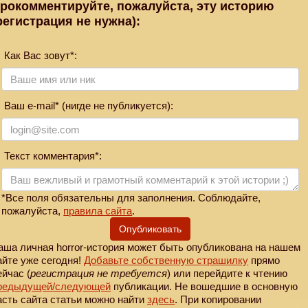
рокомментируйте, пожалуйста, эту историю
регистрация не нужна):
Как Вас зовут*:
Ваш e-mail* (нигде не публикуется):
Текст комментария*:
*Все поля обязательны для заполнения. Соблюдайте,
пожалуйста,
правила сайта
.
Опубликовать
аша личная horror-история может быть опубликована на нашем
айте уже сегодня!
Добавьте собственную страшилку
прямо
ейчас (
регистрация не требуется
) или перейдите к чтению
редыдущей
/следующей
публикации. Не вошедшие в основную
асть сайта статьи можно найти
здесь
. При копировании