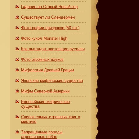
Гадание на Старый Новый год
Существует ли Слендермен
Фотографии призраков (50 шт.)
Фото кукол Monster High
Как выглядят настоящие русалки
Фото огромных пауков
Мифология Древней Греции
Японские мифические существа
Мифы Северной Америки
Европейские мифические
существа
Список самых страшных книг о
мистике
Запрещённые породы
агрессивных собак