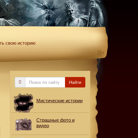
ть свою историю
Поиск
Найти
по
сайту
Мистические истории
Страшные фото и
видео