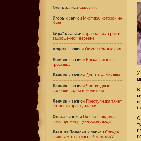
Оля
к записи
Сквозняк
Игорь
к записи
Мистика, которой не
было
Кира*
к записи
Странная история в
заброшенной деревне
Angara
к записи
Обман тёмных сил
Ленчик
к записи
Раскаявшаяся
грешница
У
Ленчик
к записи
Дом бабы Ульяны
м
Ленчик
к записи
Чистка дома
В
соленой водой и молитвой
к
Ленчик
к записи
Преступника тянет
п
на место преступления
б
Ольга
к записи
Во сне я видела
С
мир, где живут умершие люди
т
и
Леся из Полесья
к записи
Откуда
и
взялся этот странный мальчик?