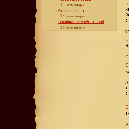
н
1 комментарий
н
Роковые числа
А
1 комментарий
в
Покойные не любят жалоб
.
1 комментарий
у
О
R
О
О
К
А
к
с
п
О
Т
А