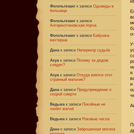
к
Фогельгезанг
к записи
Однажды в
больнице
Е
в
Фогельгезанг
к записи
м
Антирентгеновская порча
б
о
Фогельгезанг
к записи
Бабушка-
вахтерша
У
у
Дана
к записи
Наперекор судьбе
с
Asya
к записи
Почему за дедом
р
следят?
н
я
Asya
к записи
Откуда взялся этот
в
странный мальчик?
и
о
Дана
к записи
Предупреждение о
скорой смерти
ч
Ведьма
к записи
Покойные не
А
любят жалоб
Ведьма
к записи
Роковые числа
П
Дана
к записи
Заброшенная могила
д
подруги