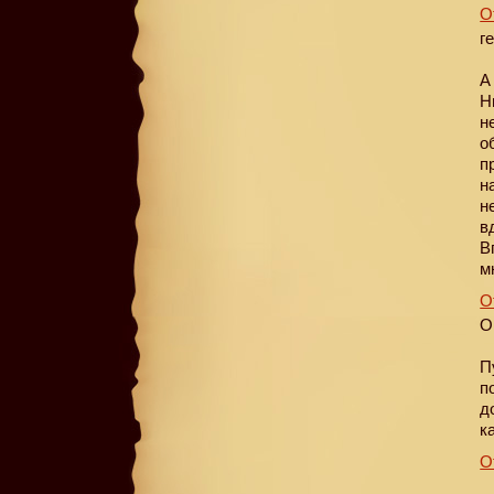
О
г
А
Н
н
о
п
н
н
в
В
м
О
О
П
п
д
к
О