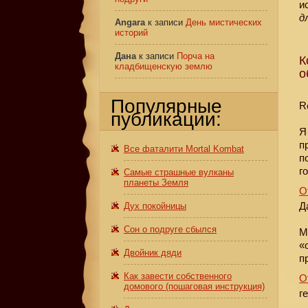
и
д
Angara
к записи
День мистических
историй
Дана
к записи
Порча на
К
кладбищенскую землю
о
Популярные
R
публикации:
Я
п
Все фаталити Mortal Kombat
п
г
Самые страшные вулканы
планеты Земля
О
Д
Дух покойницы
Сон о подруге сбылся
М
«
Двойник дяди
п
Как завести собственного
О
домового (пошаговая инструкция)
г