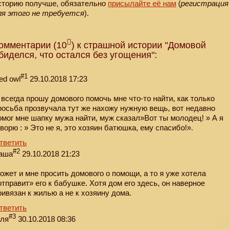
сторию получше, обязательно
присылайте её нам
(
регистрация
ля этого не требуется
).
омментарии (10
) к страшной истории "Домовой
биделся, что остался без угощения":
#1
ed owl
29.10.2018 17:23
 всегда прошу домового помочь мне что-то найти, как только
росьба прозвучала тут же нахожу нужную вещь, вот недавно
омог мне шапку мужа найти, муж сказал»Вот ты молодец! » А я
оворю : » Это не я, это хозяин батюшка, ему спасибо!».
тветить
#2
аша
29.10.2018 21:23
ожет и мне просить домового о помощи, а то я уже хотела
отправит» его к бабушке. Хотя дом его здесь, он наверное
ривязан к жилью а не к хозяину дома.
тветить
#3
еля
30.10.2018 08:36