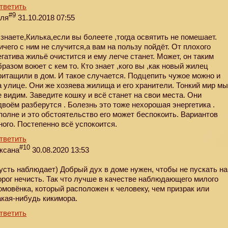
тветить
#9
еля
31.10.2018 07:55
 знаете,Килька,если вы болеете ,тогда освятить не помешает.
ичего с ним не случится,а вам на пользу пойдёт. От плохого
егатива жильё очистится и ему легче станет. Может, он таким
бразом воюет с кем то. Кто знает ,кого вы ,как новый жилец
ритащили в дом. И такое случается. Подцепить чужое можно и
а улице. Они же хозяева жилища и его хранители. Тонкий мир м
е видим. Заведите кошку и всё станет на свои места. Они
двоём разберутся . Болезнь это тоже нехорошая энергетика .
полне и это обстоятельство его может беспокоить. Вариантов
ного. Постепенно всё успокоится.
тветить
#10
ксана
30.08.2020 13:53
усть наблюдает) Добрый дух в доме нужен, чтобы не пускать на
орог нечисть. Так что лучше в качестве наблюдающего милого
омовёнка, который расположен к человеку, чем призрак или
акая-нибудь кикимора.
тветить