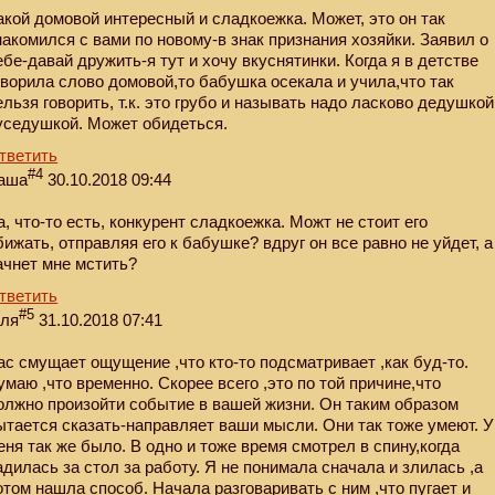
акой домовой интересный и сладкоежка. Может, это он так
накомился с вами по новому-в знак признания хозяйки. Заявил о
ебе-давай дружить-я тут и хочу вкуснятинки. Когда я в детстве
оворила слово домовой,то бабушка осекала и учила,что так
ельзя говорить, т.к. это грубо и называть надо ласково дедушкой
уседушкой. Может обидеться.
тветить
#4
аша
30.10.2018 09:44
а, что-то есть, конкурент сладкоежка. Можт не стоит его
бижать, отправляя его к бабушке? вдруг он все равно не уйдет, а
ачнет мне мстить?
тветить
#5
еля
31.10.2018 07:41
ас смущает ощущение ,что кто-то подсматривает ,как буд-то.
умаю ,что временно. Скорее всего ,это по той причине,что
олжно произойти событие в вашей жизни. Он таким образом
ытается сказать-направляет ваши мысли. Они так тоже умеют. У
еня так же было. В одно и тоже время смотрел в спину,когда
адилась за стол за работу. Я не понимала сначала и злилась ,а
отом нашла способ. Начала разговаривать с ним ,что пугает и