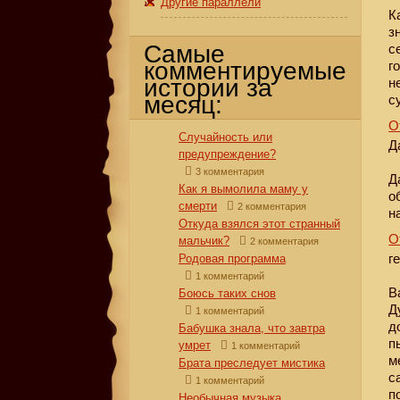
Другие параллели
К
з
Самые
с
комментируемые
г
истории за
н
месяц:
с
О
Случайность или
Д
предупреждение?
3 комментария
Д
Как я вымолила маму у
о
смерти
2 комментария
н
Откуда взялся этот странный
О
мальчик?
2 комментария
г
Родовая программа
1 комментарий
В
Боюсь таких снов
Д
1 комментарий
д
Бабушка знала, что завтра
п
умрет
1 комментарий
м
Брата преследует мистика
с
1 комментарий
п
Необычная музыка