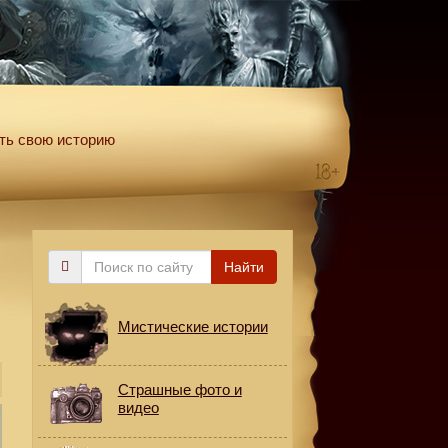
ть свою историю
Поиск
Найти
по
сайту
Мистические истории
Страшные фото и
видео