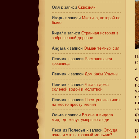
Оля
к записи
Сквозняк
Игорь
к записи
Мистика, которой не
было
Кира*
к записи
Странная история в
заброшенной деревне
Angara
к записи
Обман тёмных сил
П
Ленчик
к записи
Раскаявшаяся
С
грешница
а
Ленчик
к записи
Дом бабы Ульяны
С
Ленчик
к записи
Чистка дома
п
соленой водой и молитвой
у
с
Ленчик
к записи
Преступника тянет
с
на место преступления
л
ф
Ольга
к записи
Во сне я видела
мир, где живут умершие люди
ч
Леся из Полесья
к записи
Откуда
В
взялся этот странный мальчик?
п