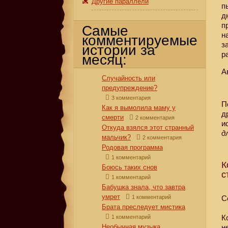
Другие параллели
п
д
п
Самые
н
комментируемые
з
истории за
р
месяц:
А
Случайность или
предупреждение?
3 комментария
П
Как я вымолила маму у
д
смерти
2 комментария
и
Откуда взялся этот странный
д
мальчик?
2 комментария
Родовая программа
1 комментарий
К
Боюсь таких снов
с
1 комментарий
Бабушка знала, что завтра
умрет
1 комментарий
С
Брата преследует мистика
К
1 комментарий
Необычная музыка
н