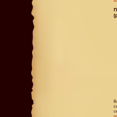
П
(
В
с
с
п