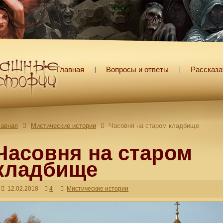
Главная
Вопросы и ответы
Рассказа
лавная
Мистические истории
Часовня на старом кладбище
Часовня на старом
кладбище
12.02.2018
4
Мистические истории