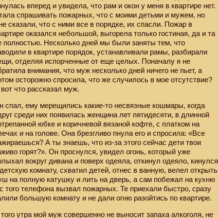
инулась вперед и увидела, что рам и окон у меня в квартире нет.
тала спрашивать пожарных, что с моими детьми и мужем, но
не сказали, что с ними все в порядке, их спасли. Пожар в
вартире оказался небольшой, выгорела только гостиная, да и та
е полностью. Несколько дней мы были заняты тем, что
аводили в квартире порядок, устанавливали рамы, разбирали
ещи, отделяя испорченные от еще целых. Поначалу я не
братила внимания, что муж несколько дней ничего не пьет, а
отом осторожно спросила, что же случилось в мое отсутствие?
 вот что рассказал муж.
н спал, ему мерещились какие-то несвязные кошмары, когда
друг среди них появилась женщина лет пятидесяти, в длинной
отрепанной юбке и коричневой вязаной кофте, с платком на
лечах и на голове. Она брезгливо пнула его и спросила: «Все
ажираешься? А ты знаешь, что из-за этого сейчас дети твои
аживо горят?». Он проснулся, увидел огонь, который уже
олыхал вокруг дивана и поверх одеяла, откинул одеяло, кинулс
 детскую комнату, схватил детей, отнес в ванную, велел открыть
уш на полную катушку и лить на дверь, а сам побежал на кухню
 с того телефона вызвал пожарных. Те приехали быстро, сразу
алили большую комнату и не дали огню разойтись по квартире.
 того утра мой муж совершенно не выносит запаха алкоголя, не