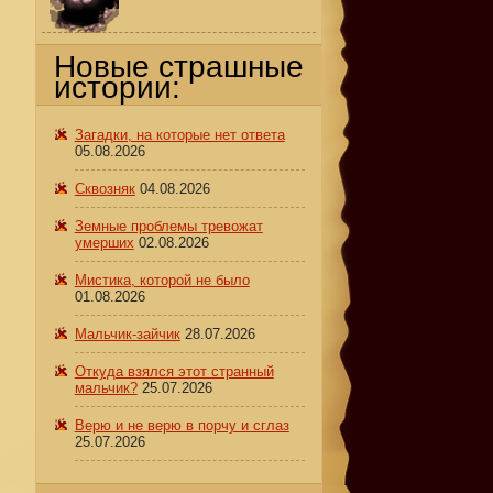
Новые страшные
истории:
Загадки, на которые нет ответа
05.08.2026
Сквозняк
04.08.2026
Земные проблемы тревожат
умерших
02.08.2026
Мистика, которой не было
01.08.2026
Мальчик-зайчик
28.07.2026
я
Откуда взялся этот странный
мальчик?
25.07.2026
Верю и не верю в порчу и сглаз
25.07.2026