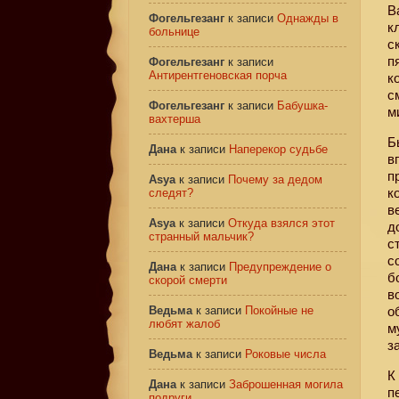
В
Фогельгезанг
к записи
Однажды в
к
больнице
с
п
Фогельгезанг
к записи
Антирентгеновская порча
к
с
Фогельгезанг
к записи
Бабушка-
м
вахтерша
Б
Дана
к записи
Наперекор судьбе
в
п
Asya
к записи
Почему за дедом
к
следят?
в
Asya
к записи
Откуда взялся этот
д
странный мальчик?
с
с
Дана
к записи
Предупреждение о
б
скорой смерти
в
Ведьма
к записи
Покойные не
о
любят жалоб
м
з
Ведьма
к записи
Роковые числа
К
Дана
к записи
Заброшенная могила
п
подруги