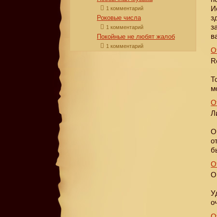
И
1 комментарий
з
Роковые числа
з
1 комментарий
в
Покойные не любят жалоб
1 комментарий
О
R
Т
м
О
Л
О
о
б
О
О
У
о
О