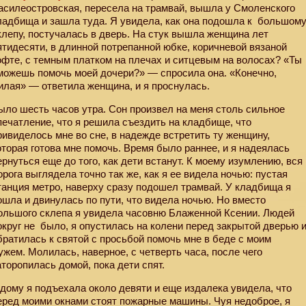
асилеостровская, пересела на трамвай, вышла у Смоленского
ладбища и зашла туда. Я увидела, как она подошла к
большом
клепу, постучалась в дверь. На стук вышла женщина лет
ятидесяти, в длинной потрепанной юбке, коричневой вязаной
офте, с темным платком на плечах и ситцевым на волосах? «Ты
можешь помочь моей дочери?» — спросила она. «Конечно,
илая» — ответила женщина, и я проснулась.
ыло шесть часов утра. Сон произвел на меня столь сильное
печатление, что я решила съездить на кладбище, что
ривиделось мне во сне, в надежде встретить ту женщину,
оторая готова мне помочь. Время было раннее, и я надеялась
ернуться еще до того, как дети встанут. К моему изумлению, вся
орога выглядела точно так же, как я ее видела ночью: пустая
танция метро, наверху сразу подошел трамвай. У кладбища я
ошла и двинулась по пути, что видела ночью. Но вместо
ольшого склепа я увидела часовню Блаженной Ксении. Людей
округ не
было, я опустилась на колени перед закрытой дверью 
братилась к святой с просьбой помочь мне в беде с моим
ужем. Молилась, наверное, с четверть часа, после чего
аторопилась домой, пока дети спят.
 дому я подъехала около девяти и еще издалека увидела, что
еред моими окнами стоят пожарные машины. Чуя недоброе, я