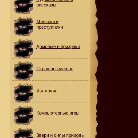
рассказы
у
Маньяки и
преступники
Домовые и призраки
Страшно смешно
Хэллоуин
и
Компьютерные игры
Звери и силы природы