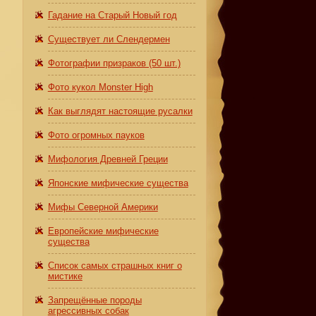
Гадание на Старый Новый год
Существует ли Слендермен
Фотографии призраков (50 шт.)
Фото кукол Monster High
Как выглядят настоящие русалки
Фото огромных пауков
Мифология Древней Греции
Японские мифические существа
Мифы Северной Америки
Европейские мифические
существа
Список самых страшных книг о
мистике
Запрещённые породы
агрессивных собак