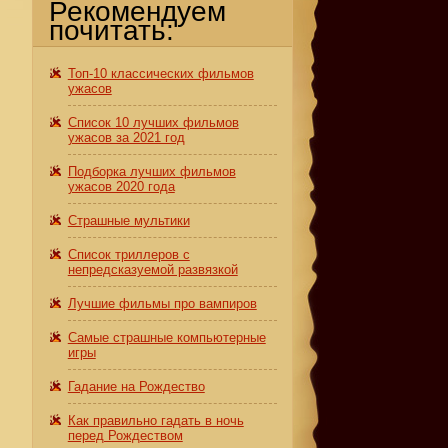
Рекомендуем
почитать:
Топ-10 классических фильмов
ужасов
Список 10 лучших фильмов
ужасов за 2021 год
Подборка лучших фильмов
ужасов 2020 года
Страшные мультики
Список триллеров с
непредсказуемой развязкой
Лучшие фильмы про вампиров
Самые страшные компьютерные
игры
Гадание на Рождество
Как правильно гадать в ночь
перед Рождеством