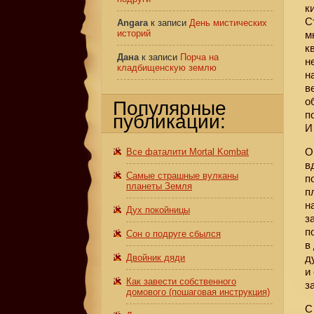
к
С
Angara
к записи
День мистических
историй
м
к
Дана
к записи
Порча на
н
кладбищенскую землю
н
в
о
Популярные
п
публикации:
И
О
Все фаталити Mortal Kombat
в
Самые страшные вулканы
п
планеты Земля
п
н
Дух покойницы
з
п
Сон о подруге сбылся
в
Двойник дяди
д
и
Как завести собственного
з
домового (пошаговая инструкция)
С