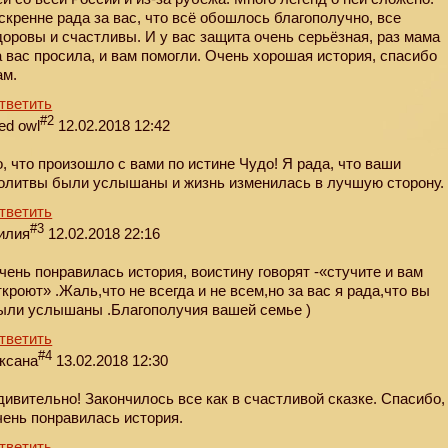
скренне рада за вас, что всё обошлось благополучно, все
доровы и счастливы. И у вас защита очень серьёзная, раз мама
а вас просила, и вам помогли. Очень хорошая история, спасибо
ам.
тветить
#2
ed owl
12.02.2018 12:42
о, что произошло с вами по истине Чудо! Я рада, что ваши
олитвы были услышаны и жизнь изменилась в лучшую сторону.
тветить
#3
илия
12.02.2018 22:16
чень понравилась история, воистину говорят -«стучите и вам
ткроют» .Жаль,что не всегда и не всем,но за вас я рада,что вы
ыли услышаны .Благополучия вашей семье )
тветить
#4
ксана
13.02.2018 12:30
дивительно! Закончилось все как в счастливой сказке. Спасибо,
чень понравилась история.
тветить