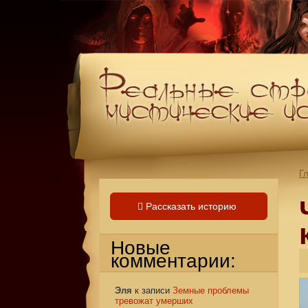
Г
Рассказать историю
Новые
комментарии:
Эля
к записи
Земные проблемы
тревожат умерших