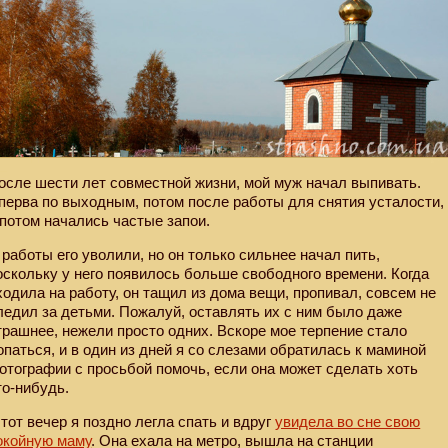
осле шести лет совместной жизни, мой муж начал выпивать.
перва по выходным, потом после работы для снятия усталости,
 потом начались частые запои.
 работы его уволили, но он только сильнее начал пить,
оскольку у него появилось больше свободного времени. Когда
ходила на работу, он тащил из дома вещи, пропивал, совсем не
ледил за детьми. Пожалуй, оставлять их с ним было даже
трашнее, нежели просто одних. Вскоре мое терпение стало
опаться, и в один из дней я со слезами обратилась к маминой
отографии с просьбой помочь, если она может сделать хоть
то-нибудь.
 тот вечер я поздно легла спать и вдруг
увидела во сне свою
окойную маму
. Она ехала на метро, вышла на станции