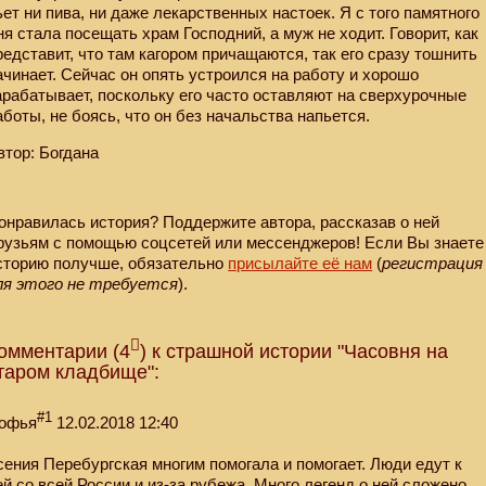
ьет ни пива, ни даже лекарственных настоек. Я с того памятного
ня стала посещать храм Господний, а муж не ходит. Говорит, как
редставит, что там кагором причащаются, так его сразу тошнить
ачинает. Сейчас он опять устроился на работу и хорошо
арабатывает, поскольку его часто оставляют на сверхурочные
аботы, не боясь, что он без начальства напьется.
втор: Богдана
онравилась история? Поддержите автора, рассказав о ней
рузьям с помощью соцсетей или мессенджеров! Если Вы знаете
сторию получше, обязательно
присылайте её нам
(
регистрация
ля этого не требуется
).
омментарии (4
) к страшной истории "Часовня на
таром кладбище":
#1
офья
12.02.2018 12:40
сения Перебургская многим помогала и помогает. Люди едут к
ей со всей России и из-за рубежа. Много легенд о ней сложено.