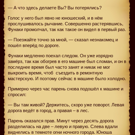
— А что здесь делаете Вы? Вы потерялись?
Голос у него был явно не юношеский, и в нём
прослушивалось рычание. Совершенно растерявшись,
Фунаки промолчал, так как такое он видел в первый раз.
— Поезжайте точно за мной, — сказал незнакомец и
пошёл вперёд по дороге.
Фунаки медленно поехал следом. Он уже изрядно
замёрз, так как обогрев в его машине был сломан, и он в
последнее время был часто занят и никак не мог
выкроить время, чтоб
съездить в ремонтную
мастерскую. И поэтому сейчас в машине было холодно.
Примерно через час парень снова подошёл к машине и
спросил:
— Вы там живой? Держитесь, скоро уже поворот. Левая
дорога ведёт в город, а правая – в лес.
Парень оказался прав. Минут через десять дорога
разделилась на две – левую и правую. Слева вдали
виднелись в темноте огни ночного города. Юноша