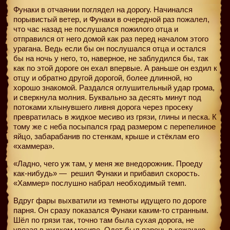
Фунаки в отчаянии поглядел на дорогу. Начинался
порывистый ветер, и Фунаки в очередной раз пожалел,
что час назад не послушался пожилого отца и
отправился от него домой как раз перед началом этого
урагана. Ведь если бы он послушался отца и остался
бы на ночь у него, то, наверное, не заблудился бы, так
как по этой дороге он ехал впервые. А раньше он ездил к
отцу и обратно другой дорогой, более длинной, но
хорошо знакомой. Раздался оглушительный удар грома,
и сверкнула молния. Буквально за десять минут под
потоками хлынувшего ливня дорога через просеку
превратилась в жидкое месиво из грязи, глины и песка. К
тому же с неба посыпался град размером с перепелиное
яйцо, забарабанив по стенкам, крыше и стёклам его
«хаммера».
«Ладно, чего уж там, у меня же внедорожник. Проеду
как-нибудь» —
решил Фунаки и прибавил скорость.
«Хаммер» послушно набрал необходимый темп.
Вдруг фары выхватили из темноты идущего по дороге
парня. Он сразу показался Фунаки каким-то странным.
Шёл по грязи так, точно там была сухая дорога, не
увязая в жидком месиве. Одет был парень в кожаную