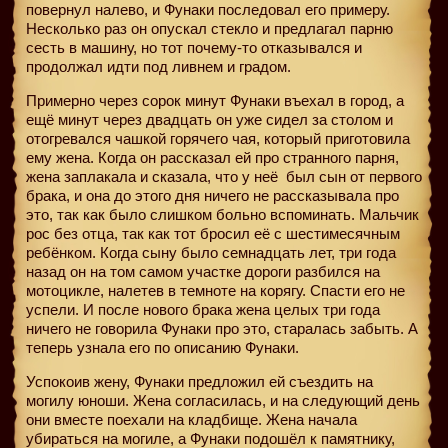
повернул налево, и Фунаки последовал его примеру.
Несколько раз он опускал стекло и предлагал парню
сесть в машину, но тот почему-то отказывался и
продолжал идти под ливнем и градом.
Примерно через сорок минут Фунаки въехал в город, а
ещё минут через двадцать он уже сидел за столом и
отогревался чашкой горячего чая, который приготовила
ему жена. Когда он рассказал ей про странного парня,
жена заплакала и сказала, что у неё
был сын от первого
брака, и она до этого дня ничего не рассказывала про
это, так как было слишком больно вспоминать. Мальчик
рос без отца, так как тот бросил её с шестимесячным
ребёнком. Когда сыну было семнадцать лет, три года
назад он на том самом участке дороги разбился на
мотоцикле, налетев в темноте на корягу. Спасти его не
успели. И после нового брака жена целых три года
ничего не говорила Фунаки про это, старалась забыть. А
теперь узнала его по описанию Фунаки.
Успокоив жену, Фунаки предложил ей съездить на
могилу юноши. Жена согласилась, и на следующий день
они вместе поехали на кладбище. Жена начала
убираться на могиле, а Фунаки подошёл к памятнику,