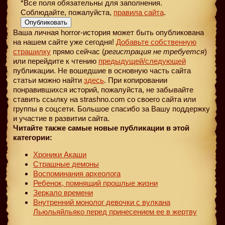
*Все поля обязательны для заполнения.
Соблюдайте, пожалуйста,
правила сайта
.
Опубликовать
Ваша личная horror-история может быть опубликована
на нашем сайте уже сегодня!
Добавьте собственную
страшилку
прямо сейчас (
регистрация не требуется
)
или перейдите к чтению
предыдущей
/следующей
публикации. Не вошедшие в основную часть сайта
статьи можно найти
здесь
. При копировании
понравившихся историй, пожалуйста, не забывайте
ставить ссылку на strashno.com со своего сайта или
группы в соцсети. Большое спасибо за Вашу поддержку
и участие в развитии сайта.
Читайте также самые новые публикации в этой
категории:
Хроники Акаши
Страшные демоны
Воспоминания археолога
Ребенок, помнящий прошлые жизни
Зеркало времени
Внутренний монолог девочки с вулкана
Льюльяйльяко перед принесением ее в жертву