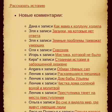
Рассказать историю
Новые комментарии:
Дана
к записи
Как мама к колдуну ходила
Эля
к записи
Загадки, на которые нет
ответа
Эля
к записи
Земные проблемы тревожат
умерших
Оля
к записи
Сквозняк
Игорь
к записи
Мистика, которой не было
Кира*
к записи
Странная история в
заброшенной деревне
Angara
к записи
Обман тёмных сил
Ленчик
к записи
Раскаявшаяся грешница
Ленчик
к записи
Дом бабы Ульяны
Ленчик
к записи
Чистка дома соленой
водой и молитвой
Ленчик
к записи
Преступника тянет на
место преступления
Ольга
к записи
Во сне я видела мир, где
живут умершие люди
Леся из Полесья
к записи
Откуда взялся