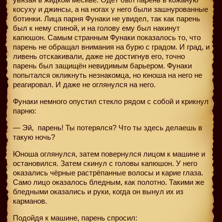
косуху и джинсы, а на ногах у него были зашнурованные
ботинки. Лица парня Фунаки не увидел, так как парень
был к нему спиной, и на голову ему был накинут
капюшон. Самым странным Фунаки показалось то, что
парень не обращал внимания на бурю с градом. И град, и
ливень отскакивали, даже не достигнув его, точно
парень был защищён невидимым барьером. Фунаки
попытался окликнуть незнакомца, но юноша на него не
реагировал. И даже не оглянулся на него.
Фунаки немного опустил стекло рядом с собой и крикнул
парню:
— Эй,
парень! Ты потерялся? Что ты здесь делаешь в
такую ночь?
Юноша оглянулся, затем повернулся лицом к машине и
остановился. Затем скинул с головы капюшон. У него
оказались чёрные растрёпанные волосы и карие глаза.
Само лицо оказалось бледным, как полотно. Такими же
бледными оказались и руки, когда он вынул их из
карманов.
Подойдя к машине, парень спросил: