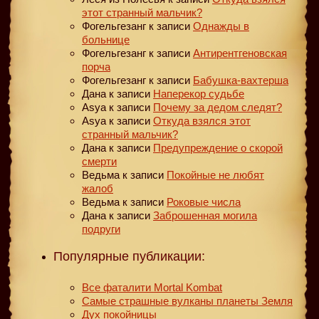
этот странный мальчик?
Фогельгезанг
к записи
Однажды в
больнице
Фогельгезанг
к записи
Антирентгеновская
порча
Фогельгезанг
к записи
Бабушка-вахтерша
Дана
к записи
Наперекор судьбе
Asya
к записи
Почему за дедом следят?
Asya
к записи
Откуда взялся этот
странный мальчик?
Дана
к записи
Предупреждение о скорой
смерти
Ведьма
к записи
Покойные не любят
жалоб
Ведьма
к записи
Роковые числа
Дана
к записи
Заброшенная могила
подруги
Популярные публикации:
Все фаталити Mortal Kombat
Самые страшные вулканы планеты Земля
Дух покойницы