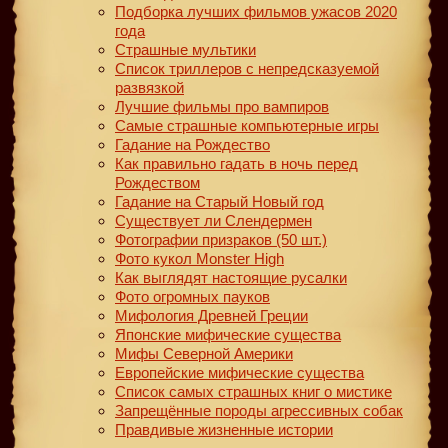
Подборка лучших фильмов ужасов 2020
года
Страшные мультики
Список триллеров с непредсказуемой
развязкой
Лучшие фильмы про вампиров
Самые страшные компьютерные игры
Гадание на Рождество
Как правильно гадать в ночь перед
Рождеством
Гадание на Старый Новый год
Существует ли Слендермен
Фотографии призраков (50 шт.)
Фото кукол Monster High
Как выглядят настоящие русалки
Фото огромных пауков
Мифология Древней Греции
Японские мифические существа
Мифы Северной Америки
Европейские мифические существа
Список самых страшных книг о мистике
Запрещённые породы агрессивных собак
Правдивые жизненные истории