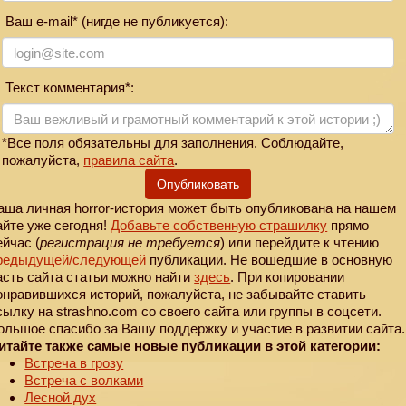
Ваш e-mail* (нигде не публикуется):
Текст комментария*:
*Все поля обязательны для заполнения. Соблюдайте,
пожалуйста,
правила сайта
.
Опубликовать
аша личная horror-история может быть опубликована на нашем
айте уже сегодня!
Добавьте собственную страшилку
прямо
ейчас (
регистрация не требуется
) или перейдите к чтению
редыдущей
/следующей
публикации. Не вошедшие в основную
асть сайта статьи можно найти
здесь
. При копировании
онравившихся историй, пожалуйста, не забывайте ставить
сылку на strashno.com со своего сайта или группы в соцсети.
ольшое спасибо за Вашу поддержку и участие в развитии сайта.
итайте также самые новые публикации в этой категории:
Встреча в грозу
Встреча с волками
Лесной дух