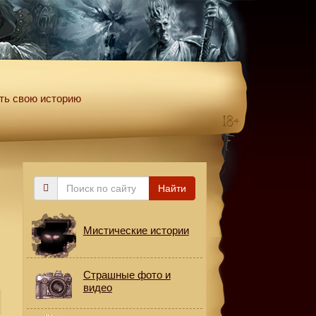
ть свою историю
Поиск
Найти
по
сайту
Мистические истории
Страшные фото и
видео