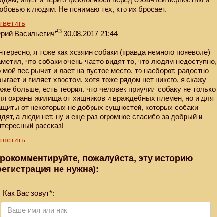
юбовью к людям. Не понимаю тех, кто их бросает.
тветить
#3
рий Васильевич
30.08.2017 21:44
нтересно, я тоже как хозяин собаки (правда немного поневоле)
аметил, что собаки очень часто видят то, что людям недоступно,
о мой пес рычит и лает на пустое место, то наоборот, радостно
рыгает и виляет хвостом, хотя тоже рядом нет никого, я скажу
аже больше, есть теория. что человек приучил собаку не только
ля охраны жилища от хищников и враждебных племен, но и для
ащиты от некоторых не добрых сущностей, которых собаки
идят, а люди нет. ну и еще раз огромное спасибо за добрый и
нтересный рассказ!
тветить
рокомментируйте, пожалуйста, эту историю
регистрация не нужна):
Как Вас зовут*: