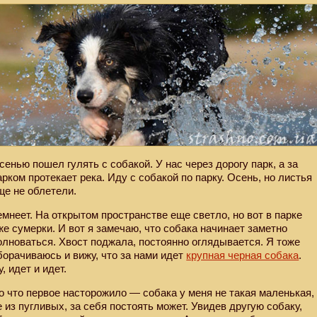
сенью пошел гулять с собакой. У нас через дорогу парк, а за
арком протекает река. Иду с собакой по парку. Осень, но листья
ще не облетели.
емнеет. На открытом пространстве еще светло, но вот в парке
же сумерки. И вот я замечаю, что собака начинает заметно
олноваться. Хвост поджала, постоянно оглядывается. Я тоже
борачиваюсь и вижу, что за нами идет
крупная черная собака
.
у, идет и идет.
о что первое насторожило — собака у меня не такая маленькая,
е из пугливых, за себя постоять может. Увидев другую собаку,