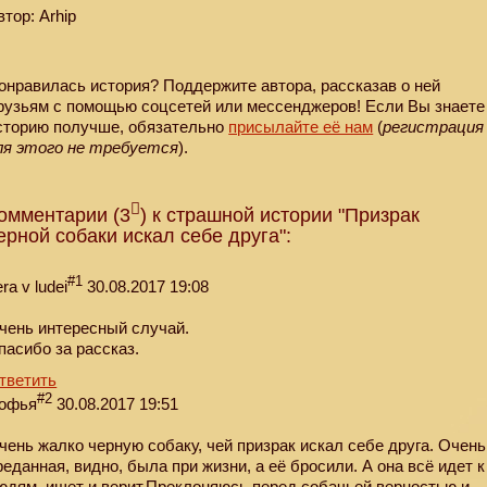
втор: Arhip
онравилась история? Поддержите автора, рассказав о ней
рузьям с помощью соцсетей или мессенджеров! Если Вы знаете
сторию получше, обязательно
присылайте её нам
(
регистрация
ля этого не требуется
).
омментарии (3
) к страшной истории "Призрак
ерной собаки искал себе друга":
#1
ra v ludei
30.08.2017 19:08
чень интересный случай.
пасибо за рассказ.
тветить
#2
офья
30.08.2017 19:51
чень жалко черную собаку, чей призрак искал себе друга. Очень
реданная, видно, была при жизни, а её бросили. А она всё идет к
юдям, ищет и верит.Преклоняюсь перед собачьей верностью и