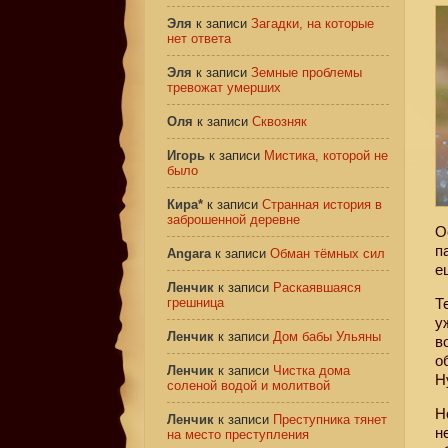
Эля
к записи
Загадки, на которые
нет ответа
Эля
к записи
Земные проблемы
тревожат умерших
Оля
к записи
Сквозняк
Игорь
к записи
Мистика, которой не
было
Кира*
к записи
Странная история в
заброшенной деревне
О
п
Angara
к записи
Обман тёмных сил
е
Ленчик
к записи
Раскаявшаяся
грешница
Т
у
Ленчик
к записи
Дом бабы Ульяны
в
о
Ленчик
к записи
Чистка дома
Н
соленой водой и молитвой
Н
Ленчик
к записи
Преступника тянет
н
на место преступления