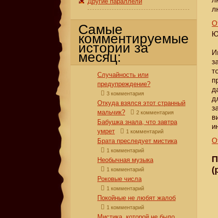
Другие параллели
л
О
Самые
Ю
комментируемые
истории за
И
месяц:
з
т
Случайность или
п
предупреждение?
д
3 комментария
д
Откуда взялся этот странный
з
мальчик?
2 комментария
в
Бабушка знала, что завтра
и
умрет
1 комментарий
О
Брата преследует мистика
1 комментарий
П
Необычная музыка
(
1 комментарий
Роковые числа
1 комментарий
Покойные не любят жалоб
1 комментарий
Мистика, которой не было