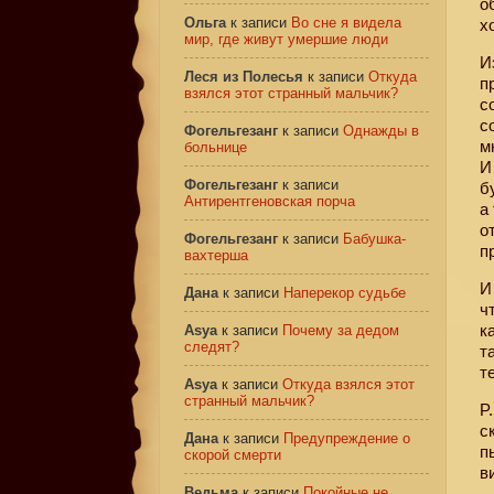
о
Ольга
к записи
Во сне я видела
х
мир, где живут умершие люди
И
Леся из Полесья
к записи
Откуда
п
взялся этот странный мальчик?
с
с
Фогельгезанг
к записи
Однажды в
м
больнице
И
Фогельгезанг
к записи
б
Антирентгеновская порча
а
о
Фогельгезанг
к записи
Бабушка-
п
вахтерша
И
Дана
к записи
Наперекор судьбе
ч
к
Asya
к записи
Почему за дедом
следят?
т
т
Asya
к записи
Откуда взялся этот
странный мальчик?
P
с
Дана
к записи
Предупреждение о
п
скорой смерти
в
Ведьма
к записи
Покойные не