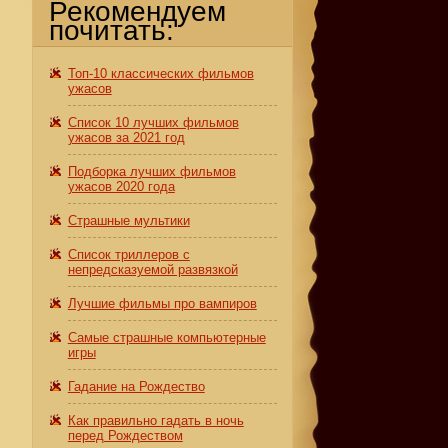
Рекомендуем
почитать:
Топ-10 классических фильмов
ужасов
Список 10 лучших фильмов
ужасов за 2021 год
Подборка лучших фильмов
ужасов 2020 года
Страшные мультики
Список триллеров с
непредсказуемой развязкой
Лучшие фильмы про вампиров
Самые страшные компьютерные
игры
Гадание на Рождество
Как правильно гадать в ночь
перед Рождеством