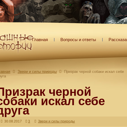
Главная
Вопросы и ответы
Рассказа
лавная
Звери и силы природы
Призрак черной собаки искал себе
руга
Призрак черной
собаки искал себе
друга
30.08.2017
3
Звери и силы природы