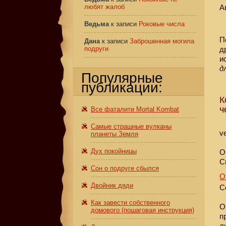
любят жалоб
А
Ведьма
к записи
Роковые числа
П
Дана
к записи
Заброшенная могила
подруги
д
и
д
Популярные
публикации:
К
ч
Все фаталити Mortal Kombat
Самые страшные вулканы
ve
планеты Земля
Дух покойницы
О
С
Сон о подруге сбылся
О
Двойник дяди
С
Как завести собственного
О
домового (пошаговая инструкция)
п
л