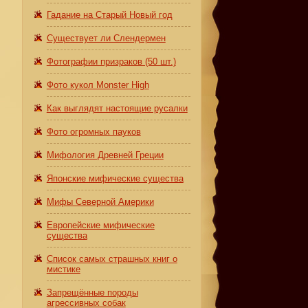
Гадание на Старый Новый год
Существует ли Слендермен
Фотографии призраков (50 шт.)
Фото кукол Monster High
Как выглядят настоящие русалки
Фото огромных пауков
Мифология Древней Греции
Японские мифические существа
Мифы Северной Америки
Европейские мифические
существа
Список самых страшных книг о
мистике
Запрещённые породы
агрессивных собак