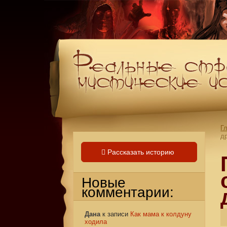
Г
д
Рассказать историю
Новые
комментарии:
Дана
к записи
Как мама к колдуну
ходила