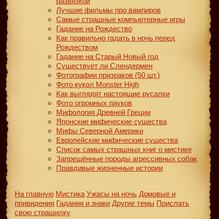
развязкой
Лучшие фильмы про вампиров
Самые страшные компьютерные игры
Гадание на Рождество
Как правильно гадать в ночь перед
Рождеством
Гадание на Старый Новый год
Существует ли Слендермен
Фотографии призраков (50 шт.)
Фото кукол Monster High
Как выглядят настоящие русалки
Фото огромных пауков
Мифология Древней Греции
Японские мифические существа
Мифы Северной Америки
Европейские мифические существа
Список самых страшных книг о мистике
Запрещённые породы агрессивных собак
Правдивые жизненные истории
На главную
Мистика
Ужасы на ночь
Домовые и
привидения
Гадания и знаки
Другие темы
Прислать
свою страшилку