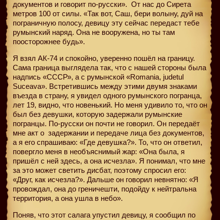
документов и говорит по-русски». От нас до Сирета
метров 100 от силы. «Так вот, Саш, бери волыну, дуй на
пограничную полосу, девицу эту сейчас передаст тебе
румынский наряд. Она не вооружена, но ты там
поосторожнее будь».
Я взял АК-74 и спокойно, уверенно пошёл на границу.
Сама граница выглядела так, что с нашей стороны была
надпись «СССР», а с румынской «Romania, judetul
Suceava». Встретившись между этими двумя знаками
въезда в страну, я увидел одного румынского погранца,
лет 19, видно, что новенький. Но меня удивило то, что он
был без девушки, которую задержали румынские
погранцы. По-русски он почти не говорил. Он передаёт
мне акт о
задержании и передаче лица без документов,
а я его спрашиваю: «Где девушка?». То, что он ответил,
повергло меня в необъяснимый жар: «Она была, я
пришёл с ней здесь, а она исчезла». Я понимал, что мне
за это может светить дисбат, поэтому спросил его:
«Друг, как исчезла?». Дальше он говорил невнятно: «Я
провождал, она до греничешти, подойду к нейтральна
территория, а она ушла в небо».
Поняв, что этот салага упустил девицу, я сообщил по