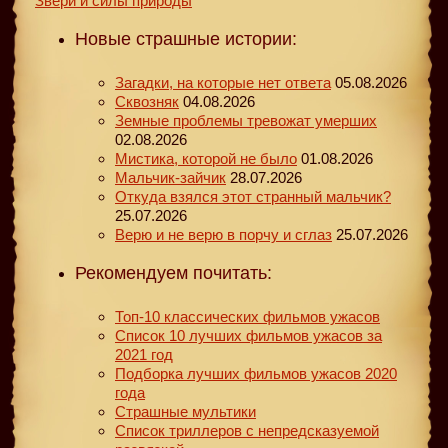
Звери и силы природы
Новые страшные истории:
Загадки, на которые нет ответа
05.08.2026
Сквозняк
04.08.2026
Земные проблемы тревожат умерших
02.08.2026
Мистика, которой не было
01.08.2026
Мальчик-зайчик
28.07.2026
Откуда взялся этот странный мальчик?
25.07.2026
Верю и не верю в порчу и сглаз
25.07.2026
Рекомендуем почитать:
Топ-10 классических фильмов ужасов
Список 10 лучших фильмов ужасов за
2021 год
Подборка лучших фильмов ужасов 2020
года
Страшные мультики
Список триллеров с непредсказуемой