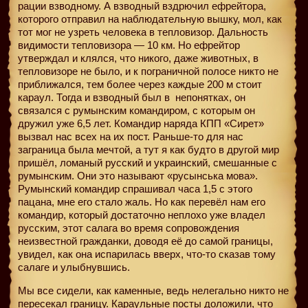
рации взводному. А взводный вздрючил ефрейтора,
которого отправил на наблюдательную вышку, мол, как
тот мог не узреть человека в тепловизор. Дальность
видимости тепловизора — 10 км. Но ефрейтор
утверждал и клялся, что никого, даже животных, в
тепловизоре не было, и к пограничной полосе никто не
приближался, тем более через каждые 200 м стоит
караул. Тогда и взводный был в
непонятках, он
связался с румынским командиром, с которым он
дружил уже 6,5 лет. Командир наряда КПП «Сирет»
вызвал нас всех на их пост. Раньше-то для нас
заграница была мечтой, а тут я как будто в другой мир
пришёл, ломаный русский и украинский, смешанные с
румынским. Они это называют «русынська мова».
Румынский командир спрашивал часа 1,5 с этого
пацана, мне его стало жаль. Но как перевёл нам его
командир, который достаточно неплохо уже владел
русским, этот салага во время сопровождения
неизвестной гражданки, доводя её до самой границы,
увидел, как она испарилась вверх, что-то сказав тому
салаге и улыбнувшись.
Мы все сидели, как каменные, ведь нелегально никто не
пересекал границу. Караульные посты доложили, что