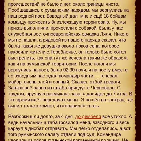
происшествий не было и нет, около границы чисто.
Пообщавшись с румынским нарядом, мы вернулись на
наш родной пост. Взводный дал
мне и ещё 18 бойцам
команду прочесать близлежащую территорию. Ну, мы
приказ выполнили, прочесали с собакой, была у нас
служебная восточноевропейская овчарка Ляля. Никого
мы не нашли, а рядовой из нашего наряда сказал, что
была такая же девушка около тюков сена, которое
накосили жители с.Тереблечье, он только было хотел
выстрелить, как она тут же исчезла таким же образом,
как и на румынской территории. После погони мы
вернулись на пост, было 02:30 ночи, и на посту вместе
со взводным нас ждал командир части — генерал-
майор, очень злой и сонный. Сказал, отбой тревоги.
Завтра всё равно из штаба приедут с Черновцов. С
трудом, вручную размыкая глаза, я досидел до 7 утра. В
это время идёт передача смены. Я пошёл на завтрак, где
выпил только компот, и отправился спать.
Разборки шли долго, за 4 дня
до дембеля
всё утихло. А
ведь начальник штаба грозился меня, взводного и весь
караул в дисбат отправить. Мы легко отделались, а вот
того румынского салагу отдали под суд. Командира
уволили из рядов румынской пограничной полиции. Не