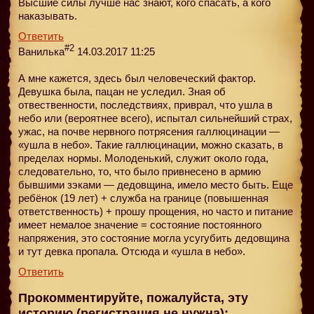
Высшие силы лучше нас знают, кого спасать, а кого
наказывать.
Ответить
#2
Ванилька
14.03.2017 11:25
А мне кажется, здесь был человеческий фактор.
Девушка была, пацан не уследил. Зная об
отвественности, последствиях, приврал, что ушла в
небо или (вероятнее всего), испытал сильнейший страх,
ужас, на почве нервного потрясения галлюцинации —
«ушла в небо». Такие галлюцинации, можно сказать, в
пределах нормы. Молоденький, служит около года,
следовательно, то, что было привнесено в армию
бывшими зэками — дедовщина, имело место быть. Еще
ребёнок (19 лет) + служба на границе (повышенная
ответственность) + прошу прощения, но часто и питание
имеет немалое значение = состояние постоянного
напряжения, это состояние могла усугубить дедовщина
и тут девка пропала. Отсюда и «ушла в небо».
Ответить
Прокомментируйте, пожалуйста, эту
историю (регистрация не нужна):