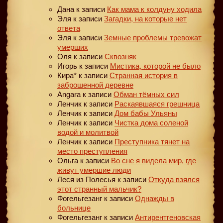
Дана
к записи
Как мама к колдуну ходила
Эля
к записи
Загадки, на которые нет
ответа
Эля
к записи
Земные проблемы тревожат
умерших
Оля
к записи
Сквозняк
Игорь
к записи
Мистика, которой не было
Кира*
к записи
Странная история в
заброшенной деревне
Angara
к записи
Обман тёмных сил
Ленчик
к записи
Раскаявшаяся грешница
Ленчик
к записи
Дом бабы Ульяны
Ленчик
к записи
Чистка дома соленой
водой и молитвой
Ленчик
к записи
Преступника тянет на
место преступления
Ольга
к записи
Во сне я видела мир, где
живут умершие люди
Леся из Полесья
к записи
Откуда взялся
этот странный мальчик?
Фогельгезанг
к записи
Однажды в
больнице
Фогельгезанг
к записи
Антирентгеновская