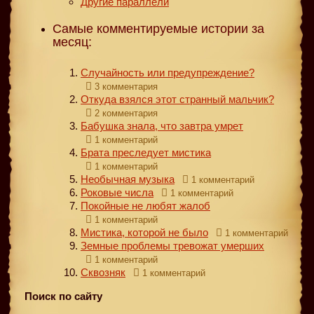
Другие параллели
Самые комментируемые истории за
месяц:
Случайность или предупреждение?
3 комментария
Откуда взялся этот странный мальчик?
2 комментария
Бабушка знала, что завтра умрет
1 комментарий
Брата преследует мистика
1 комментарий
Необычная музыка
1 комментарий
Роковые числа
1 комментарий
Покойные не любят жалоб
1 комментарий
Мистика, которой не было
1 комментарий
Земные проблемы тревожат умерших
1 комментарий
Сквозняк
1 комментарий
Поиск по сайту