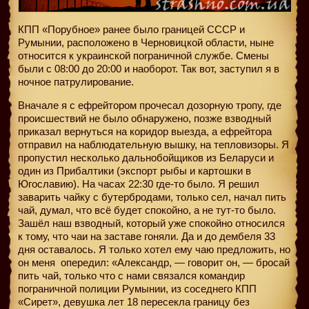
КПП «Порубное» ранее было границей СССР и
Румынии, расположено в Черновицкой области, ныне
относится к украинской пограничной службе. Смены
были с 08:00 до 20:00 и наоборот. Так вот, заступил я в
ночное патрулирование.
Вначале я с ефрейтором прочесал дозорную тропу, где
происшествий не было обнаружено, позже взводный
приказал вернуться на коридор выезда, а ефрейтора
отправил на наблюдательную вышку, на тепловизоры. Я
пропустил несколько дальнобойщиков из Беларуси и
один из Прибалтики (экспорт рыбы и картошки в
Югославию). На часах 22:30 где-то было. Я решил
заварить чайку с бутербродами, только сел, начал пить
чай, думал, что всё будет спокойно, а не тут-то было.
Зашёл наш взводный, который уже спокойно относился
к тому, что чаи на заставе гоняли. Да и до дембеля 33
дня оставалось. Я только хотел ему чаю предложить, но
он меня
опередил: «Александр, — говорит он, — бросай
пить чай, только что с нами связался командир
пограничной полиции Румынии, из соседнего КПП
«Сирет», девушка лет 18 пересекла границу без