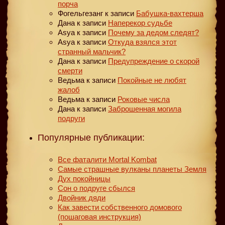
порча
Фогельгезанг
к записи
Бабушка-вахтерша
Дана
к записи
Наперекор судьбе
Asya
к записи
Почему за дедом следят?
Asya
к записи
Откуда взялся этот
странный мальчик?
Дана
к записи
Предупреждение о скорой
смерти
Ведьма
к записи
Покойные не любят
жалоб
Ведьма
к записи
Роковые числа
Дана
к записи
Заброшенная могила
подруги
Популярные публикации:
Все фаталити Mortal Kombat
Самые страшные вулканы планеты Земля
Дух покойницы
Сон о подруге сбылся
Двойник дяди
Как завести собственного домового
(пошаговая инструкция)