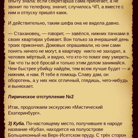
опыту знала: если секретарша сама прибегает, а не
звонит по телефону, значит, случилось ЧП, а вместе с
ним и отпуску пришёл каюк.
И действительно, таким шефа она не видела давно.
— Стахановец, — говорит, — завёлся, нижних пачками в
своих квартирах убивает. Вон только за вчерашний день
троих прикончил. Домовых опрашивали, но они сами
понять ничего не могут, в квартиру
никто не заходил, а
человек мёртвый, и видно, что кто-то помог ему умереть.
Так что ты всё бросай и только этим делом занимайся.
Чем быстрее убийцу найдём, тем всем лучше будет — и
нижним, и нам. Я тебе в помощь Славу дам, он
оборотень, а у них нюх отличный, глядишь, чего-нибудь
и вынюхает.
Лирическое отступление №2
Итак, продолжаем экскурсию «Мистический
Екатеринбург».
3) Куба.
По-настоящему место, получившее в народе
название «Куба», находится на полуострове
Большеконный на Верх-Исетском пруду. С трёх сторон