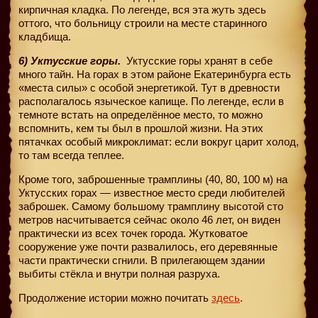
кирпичная кладка. По легенде, вся эта жуть здесь
оттого, что больницу строили на месте старинного
кладбища.
6) Уктусские горы.
Уктусские горы хранят в себе
много тайн. На горах в этом районе Екатеринбурга есть
«места силы» с особой энергетикой. Тут в древности
располагалось языческое капище. По легенде, если в
темноте встать на определённое место, то можно
вспомнить, кем ты был в прошлой жизни. На этих
пятачках особый микроклимат: если вокруг царит холод,
то там всегда теплее.
Кроме того, заброшенные трамплины (40, 80, 100 м) на
Уктусских горах — известное место среди любителей
заброшек. Самому большому трамплину высотой сто
метров насчитывается сейчас около 46 лет, он виден
практически из всех точек города. Жутковатое
сооружение уже почти развалилось, его деревянные
части практически сгнили. В прилегающем здании
выбиты стёкла и внутри полная разруха.
Продолжение истории можно почитать
здесь
.