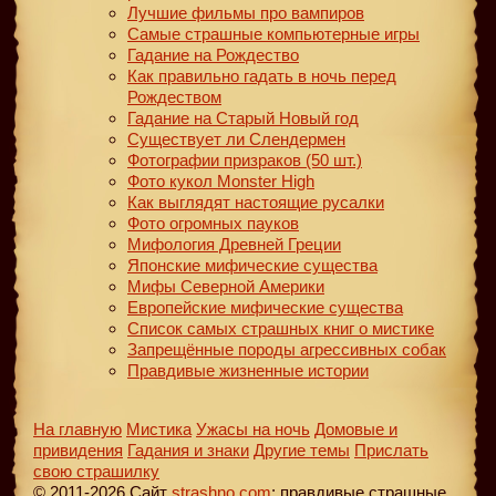
Лучшие фильмы про вампиров
Самые страшные компьютерные игры
Гадание на Рождество
Как правильно гадать в ночь перед
Рождеством
Гадание на Старый Новый год
Существует ли Слендермен
Фотографии призраков (50 шт.)
Фото кукол Monster High
Как выглядят настоящие русалки
Фото огромных пауков
Мифология Древней Греции
Японские мифические существа
Мифы Северной Америки
Европейские мифические существа
Список самых страшных книг о мистике
Запрещённые породы агрессивных собак
Правдивые жизненные истории
На главную
Мистика
Ужасы на ночь
Домовые и
привидения
Гадания и знаки
Другие темы
Прислать
свою страшилку
© 2011-2026 Сайт
strashno.com
: правдивые страшные