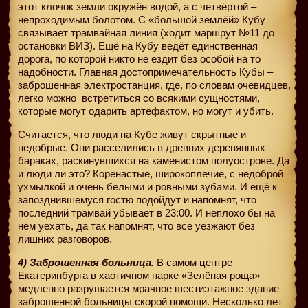
этот клочок земли окружён водой, а с четвёртой –
непроходимым болотом. С «большой землёй» Кубу
связывает трамвайная линия (ходит маршрут №11 до
остановки ВИЗ). Ещё на Кубу ведёт единственная
дорога, по которой никто не ездит без особой на то
надобности. Главная достопримечательность Кубы –
заброшенная электростанция, где, по словам очевидцев,
легко можно
встретиться со всякими сущностями,
которые могут одарить артефактом, но могут и убить.
Считается, что люди на Кубе живут скрытные и
недобрые. Они расселились в древних деревянных
бараках, раскинувшихся на каменистом полуострове. Да
и люди ли это? Коренастые, широкоплечие, с недоброй
ухмылкой и очень белыми и ровными зубами. И ещё к
запозднившемуся гостю подойдут и напомнят, что
последний трамвай убывает в 23:00. И неплохо бы на
нём уехать, да так напомнят, что все уезжают без
лишних разговоров.
4) Заброшенная больница.
В самом центре
Екатеринбурга в хаотичном парке «Зелёная роща»
медленно разрушается мрачное шестиэтажное здание
заброшенной больницы скорой помощи. Несколько лет