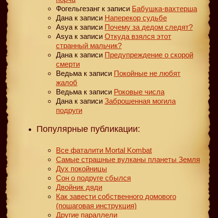
Фогельгезанг
к записи
Бабушка-вахтерша
Дана
к записи
Наперекор судьбе
Asya
к записи
Почему за дедом следят?
Asya
к записи
Откуда взялся этот
странный мальчик?
Дана
к записи
Предупреждение о скорой
смерти
Ведьма
к записи
Покойные не любят
жалоб
Ведьма
к записи
Роковые числа
Дана
к записи
Заброшенная могила
подруги
Популярные публикации:
Все фаталити Mortal Kombat
Самые страшные вулканы планеты Земля
Дух покойницы
Сон о подруге сбылся
Двойник дяди
Как завести собственного домового
(пошаговая инструкция)
Другие параллели