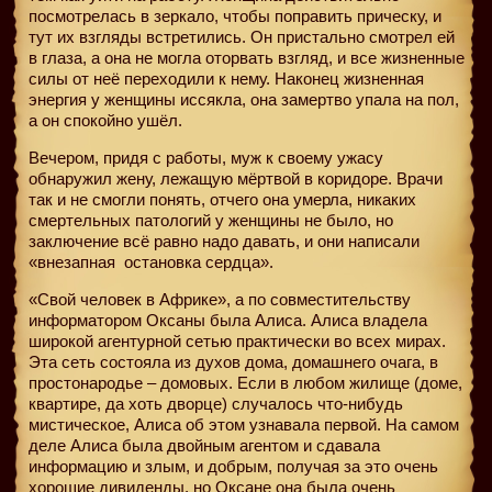
посмотрелась в зеркало, чтобы поправить прическу, и
тут их взгляды встретились. Он пристально смотрел ей
в глаза, а она не могла оторвать взгляд, и все жизненные
силы от неё переходили к нему. Наконец жизненная
энергия у женщины иссякла, она замертво упала на пол,
а он спокойно ушёл.
Вечером, придя с работы, муж к своему ужасу
обнаружил жену, лежащую мёртвой в коридоре. Врачи
так и не смогли понять, отчего она умерла, никаких
смертельных патологий у женщины не было, но
заключение всё равно надо давать, и они написали
«внезапная
остановка сердца».
«Свой человек в Африке», а по совместительству
информатором Оксаны была Алиса. Алиса владела
широкой агентурной сетью практически во всех мирах.
Эта сеть состояла из духов дома, домашнего очага, в
простонародье – домовых. Если в любом жилище (доме,
квартире, да хоть дворце) случалось что-нибудь
мистическое, Алиса об этом узнавала первой. На самом
деле Алиса была двойным агентом и сдавала
информацию и злым, и добрым, получая за это очень
хорошие дивиденды, но Оксане она была очень