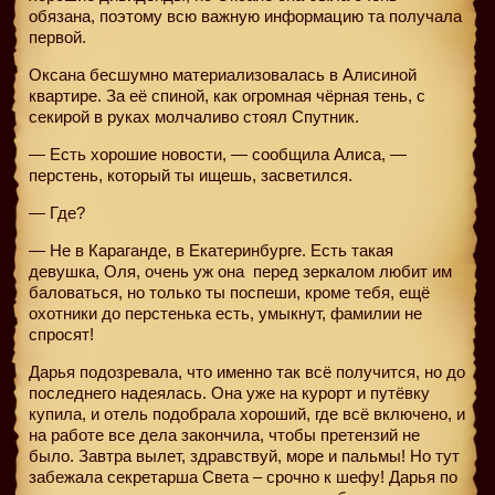
обязана, поэтому всю важную информацию та получала
первой.
Оксана бесшумно материализовалась в Алисиной
квартире. За её спиной, как огромная чёрная тень, с
секирой в руках молчаливо стоял Спутник.
— Есть хорошие новости, — сообщила Алиса, —
перстень, который ты ищешь, засветился.
— Где?
— Не в Караганде, в Екатеринбурге. Есть такая
девушка, Оля, очень уж она
перед зеркалом любит им
баловаться, но только ты поспеши, кроме тебя, ещё
охотники до перстенька есть, умыкнут, фамилии не
спросят!
Дарья подозревала, что именно так всё получится, но до
последнего надеялась. Она уже на курорт и путёвку
купила, и отель подобрала хороший, где всё включено, и
на работе все дела закончила, чтобы претензий не
было. Завтра вылет, здравствуй, море и пальмы! Но тут
забежала секретарша Света – срочно к шефу! Дарья по