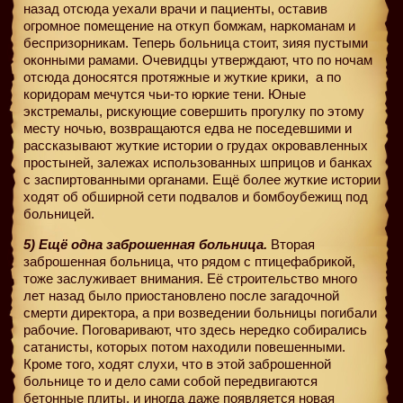
назад отсюда уехали врачи и пациенты, оставив
огромное помещение на откуп бомжам, наркоманам и
беспризорникам. Теперь больница стоит, зияя пустыми
оконными рамами. Очевидцы утверждают, что по ночам
отсюда доносятся протяжные и жуткие крики,
а по
коридорам мечутся чьи-то юркие тени. Юные
экстремалы, рискующие совершить прогулку по этому
месту ночью, возвращаются едва не поседевшими и
рассказывают жуткие истории о грудах окровавленных
простыней, залежах использованных шприцов и банках
с заспиртованными органами. Ещё более жуткие истории
ходят об обширной сети подвалов и бомбоубежищ под
больницей.
5) Ещё одна заброшенная больница.
Вторая
заброшенная больница, что рядом с птицефабрикой,
тоже заслуживает внимания. Её строительство много
лет назад было приостановлено после загадочной
смерти директора, а при возведении больницы погибали
рабочие. Поговаривают, что здесь нередко собирались
сатанисты, которых потом находили повешенными.
Кроме того, ходят слухи, что в этой заброшенной
больнице то и дело сами собой передвигаются
бетонные плиты, и иногда даже появляется новая