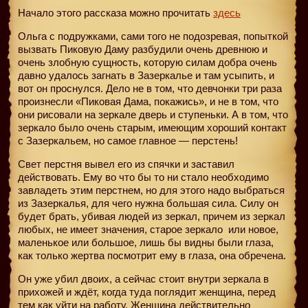
Начало этого рассказа можно прочитать
здесь
Ольга с подружками, сами того не подозревая, попыткой
вызвать Пиковую Даму разбудили очень древнюю и
очень злобную сущность, которую силам добра очень
давно удалось загнать в Зазеркалье и там усыпить, и
вот он проснулся. Дело не в том, что девчонки три раза
произнесли «Пиковая Дама, покажись», и не в том, что
они рисовали на зеркале дверь и ступеньки. А в том, что
зеркало было очень старым, имеющим хороший контакт
с Зазеркальем, но самое главное — перстень!
Свет перстня вывел его из спячки и заставил
действовать. Ему во что бы то ни стало необходимо
завладеть этим перстнем, но для этого надо выбраться
из Зазеркалья, для чего нужна большая сила. Силу он
будет брать, убивая людей из зеркал, причем из зеркал
любых, не имеет значения, старое зеркало
или новое,
маленькое или большое, лишь бы видны были глаза,
как только жертва посмотрит ему в глаза, она обречена.
Он уже убил двоих, а сейчас стоит внутри зеркала в
прихожей и ждёт, когда туда поглядит женщина, перед
тем как уйти на работу. Женщина действительно