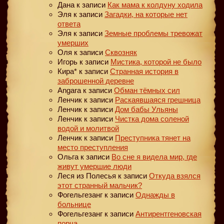
Дана
к записи
Как мама к колдуну ходила
Эля
к записи
Загадки, на которые нет
ответа
Эля
к записи
Земные проблемы тревожат
умерших
Оля
к записи
Сквозняк
Игорь
к записи
Мистика, которой не было
Кира*
к записи
Странная история в
заброшенной деревне
Angara
к записи
Обман тёмных сил
Ленчик
к записи
Раскаявшаяся грешница
Ленчик
к записи
Дом бабы Ульяны
Ленчик
к записи
Чистка дома соленой
водой и молитвой
Ленчик
к записи
Преступника тянет на
место преступления
Ольга
к записи
Во сне я видела мир, где
живут умершие люди
Леся из Полесья
к записи
Откуда взялся
этот странный мальчик?
Фогельгезанг
к записи
Однажды в
больнице
Фогельгезанг
к записи
Антирентгеновская
порча