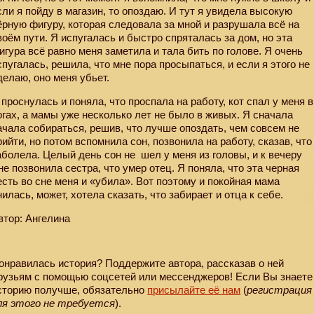
сли я пойду в магазин, то опоздаю. И тут я увидела высокую
ёрную фигуру, которая следовала за мной и разрушала всё на
воём пути. Я испугалась и быстро спряталась за дом, но эта
игура всё равно меня заметила и тала бить по голове. Я очень
спугалась, решила, что мне пора просыпаться, и если я этого не
делаю, оно меня убьет.
 проснулась и поняла, что проспала на работу, кот спал у меня в
огах, а мамы уже несколько лет не было в живых. Я сначала
ачала собираться, решив, что лучше опоздать, чем совсем не
рийти, но потом вспомнила сон, позвонила на работу, сказав, что
аболела. Целый день сон не
шел у меня из головы, и к вечеру
не позвонила сестра, что умер отец. Я поняла, что эта черная
есть во сне меня и «убила». Вот поэтому и покойная мама
нилась, может, хотела сказать, что забирает и отца к себе.
втор: Ангелина
онравилась история? Поддержите автора, рассказав о ней
рузьям с помощью соцсетей или мессенджеров! Если Вы знаете
сторию получше, обязательно
присылайте её нам
(
регистрация
ля этого не требуется
).