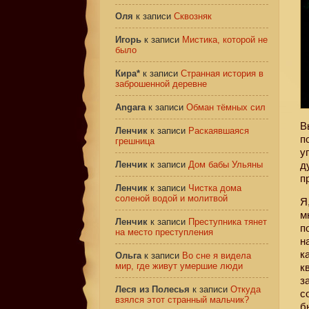
Оля
к записи
Сквозняк
Игорь
к записи
Мистика, которой не
было
Кира*
к записи
Странная история в
заброшенной деревне
Angara
к записи
Обман тёмных сил
В
Ленчик
к записи
Раскаявшаяся
п
грешница
у
Ленчик
к записи
Дом бабы Ульяны
д
п
Ленчик
к записи
Чистка дома
соленой водой и молитвой
Я
м
Ленчик
к записи
Преступника тянет
п
на место преступления
н
к
Ольга
к записи
Во сне я видела
мир, где живут умершие люди
к
з
Леся из Полесья
к записи
Откуда
с
взялся этот странный мальчик?
б