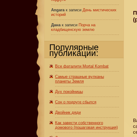
Angara
к записи
День мистических
П
историй
(
Дана
к записи
Порча на
кладбищенскую землю
Популярные
публикации:
Все фаталити Mortal Kombat
Самые страшные вулканы
планеты Земля
Дух покойницы
Сон о подруге сбылся
Двойник дяди
В
Как завести собственного
с
домового (пошаговая инструкция)
с