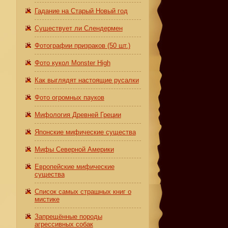
Гадание на Старый Новый год
Существует ли Слендермен
Фотографии призраков (50 шт.)
Фото кукол Monster High
Как выглядят настоящие русалки
Фото огромных пауков
Мифология Древней Греции
Японские мифические существа
Мифы Северной Америки
Европейские мифические
существа
Список самых страшных книг о
мистике
Запрещённые породы
агрессивных собак