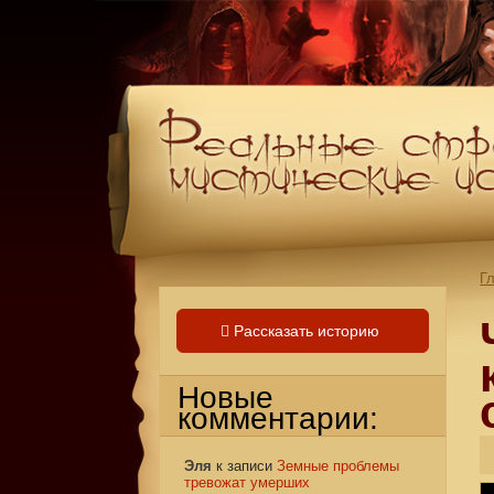
Г
Рассказать историю
Новые
комментарии:
Эля
к записи
Земные проблемы
тревожат умерших