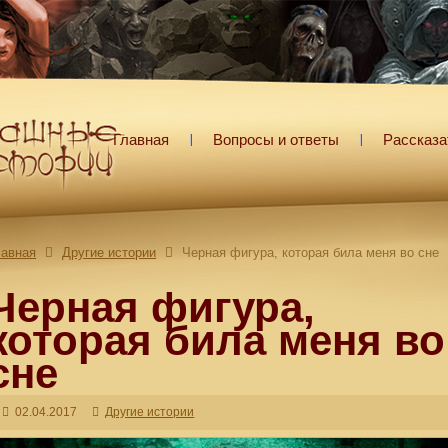
Главная
Вопросы и ответы
Рассказа
лавная
Другие истории
Черная фигура, которая била меня во сне
Черная фигура,
которая била меня во
сне
02.04.2017
Другие истории