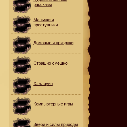
рассказы
Маньяки и
преступники
Домовые и призраки
Страшно смешно
Хэллоуин
Компьютерные игры
Звери и силы природы