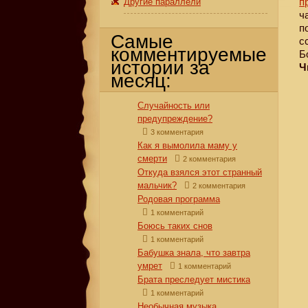
п
Другие параллели
ч
п
Самые
с
комментируемые
Б
истории за
Ч
месяц:
Случайность или
предупреждение?
3 комментария
Как я вымолила маму у
смерти
2 комментария
Откуда взялся этот странный
мальчик?
2 комментария
Родовая программа
1 комментарий
Боюсь таких снов
1 комментарий
Бабушка знала, что завтра
умрет
1 комментарий
Брата преследует мистика
1 комментарий
Необычная музыка