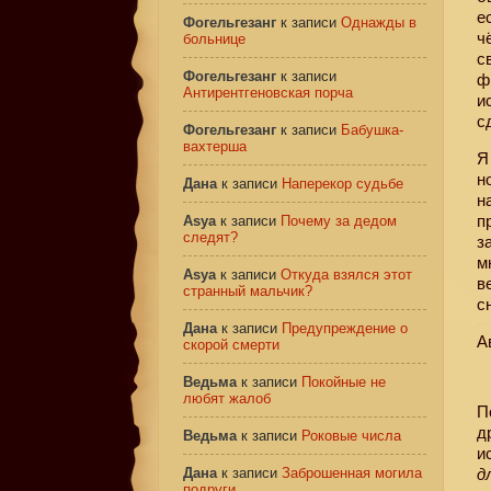
е
Фогельгезанг
к записи
Однажды в
ч
больнице
с
Фогельгезанг
к записи
ф
Антирентгеновская порча
и
с
Фогельгезанг
к записи
Бабушка-
вахтерша
Я
н
Дана
к записи
Наперекор судьбе
н
п
Asya
к записи
Почему за дедом
следят?
з
м
Asya
к записи
Откуда взялся этот
в
странный мальчик?
с
Дана
к записи
Предупреждение о
А
скорой смерти
Ведьма
к записи
Покойные не
любят жалоб
П
д
Ведьма
к записи
Роковые числа
и
Дана
к записи
Заброшенная могила
д
подруги