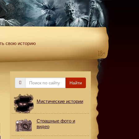
ть свою историю
Поиск
Найти
по
сайту
Мистические истории
Страшные фото и
видео