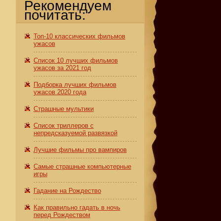
Рекомендуем
почитать:
Топ-10 классических фильмов
ужасов
Список 10 лучших фильмов
ужасов за 2021 год
Подборка лучших фильмов
ужасов 2020 года
Страшные мультики
Список триллеров с
непредсказуемой развязкой
Лучшие фильмы про вампиров
Самые страшные компьютерные
игры
Гадание на Рождество
Как правильно гадать в ночь
перед Рождеством