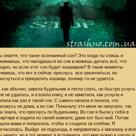
ы знаете, что такое осознанный сон? Это когда ты спишь и
онимаешь, что находишься во сне и можешь делать всё, что
годно, но если этот сон будет кошмаром? В такие моменты
умаешь, что вот я сейчас проснусь все закончиться, но
роснуться и прекратить кошмар, почему-то не удается.
, как обычно, завела будильник и легла спать, но быстро уснуть
не не удалось, и я взяла книгу, и не заметила, как уснула и
опала как раз в такой сон. С самого начала я поняла, что
ахожусь не дома, а во сне. Поначалу это меня не напугало, так
ак знала, что проснусь по будильнику. Во сне я была у себя в
вартире и ходила по своей комнате, даже кот был мой. Потом
ашла мама и попросила, чтобы я сходила за хлебом. Я
огласилась. Выйдя
из подъезда, я направилась к магазину и всё
ы ничего, но в тот момент я вспомнила, что мне нужно в школу и