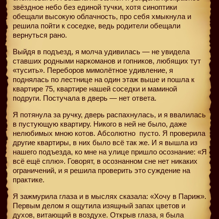
звёздное небо без единой тучки, хотя синоптики
обещали высокую облачность, про себя хмыкнула и
решила пойти к соседке, ведь родители обещали
вернуться рано.
Выйдя в подъезд, я молча удивилась — не увидела
ставших родными наркоманов и гопников, любящих тут
«тусить». Переборов мимолётное удивление, я
поднялась по лестнице на один этаж выше и пошла к
квартире 75, квартире нашей соседки и маминой
подруги. Постучала в дверь — нет ответа.
Я потянула за ручку, дверь распахнулась, и я ввалилась
в пустующую квартиру. Никого в ней не было, даже
нелюбимых мною котов. Абсолютно
пусто. Я проверила
другие квартиры, в них было всё так же. И я вышла из
нашего подъезда, ко мне на улице пришло осознание: «Я
всё ещё сплю». Говорят, в осознанном сне нет никаких
ограничений, и я решила проверить это суждение на
практике.
Я зажмурила глаза и в мыслях сказала: «Хочу в Париж».
Первым делом я ощутила изящный запах цветов и
духов, витающий в воздухе. Открыв глаза, я была