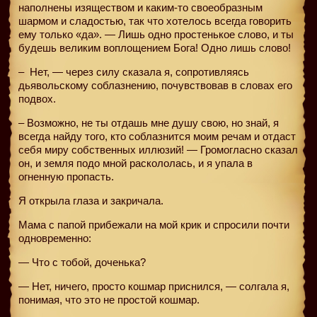
наполнены изяществом и каким-то своеобразным
шармом и сладостью, так что хотелось всегда говорить
ему только «да». — Лишь одно простенькое слово, и ты
будешь великим воплощением Бога! Одно лишь слово!
–
Нет, — через силу сказала я, сопротивляясь
дьявольскому соблазнению, почувствовав в словах его
подвох.
– Возможно, не ты отдашь мне душу свою, но знай, я
всегда найду того, кто соблазнится моим речам и отдаст
себя миру собственных иллюзий! — Громогласно сказал
он, и земля подо мной раскололась, и я упала в
огненную пропасть.
Я открыла глаза и закричала.
Мама с папой прибежали на мой крик и спросили почти
одновременно:
— Что с тобой, доченька?
— Нет, ничего, просто кошмар приснился, — солгала я,
понимая, что это не простой кошмар.