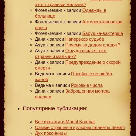
этот странный мальчик?
Фогельгезанг
к записи
Однажды в
больнице
Фогельгезанг
к записи
Антирентгеновская
порча
Фогельгезанг
к записи
Бабушка-вахтерша
Дана
к записи
Наперекор судьбе
Asya
к записи
Почему за дедом следят?
Asya
к записи
Откуда взялся этот
странный мальчик?
Дана
к записи
Предупреждение о скорой
смерти
Ведьма
к записи
Покойные не любят
жалоб
Ведьма
к записи
Роковые числа
Дана
к записи
Заброшенная могила
подруги
Популярные публикации:
Все фаталити Mortal Kombat
Самые страшные вулканы планеты Земля
Дух покойницы