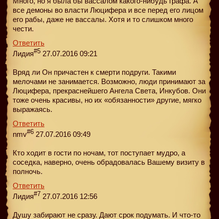
Много, но я была бы вассалом какого-нибудь графа. А
все демоны во власти Люцифера и все перед его лицом
его рабы, даже не вассалы. Хотя и то слишком много
чести.
Ответить
#5
Лидия
27.07.2016 09:21
Вряд ли Он причастен к смерти подруги. Такими
мелочами не занимается. Возможно, люди принимают за
Люцифера, прекраснейшего Ангела Света, Инкубов. Они
тоже очень красивы, но их «обязанности» другие, мягко
выражаясь.
Ответить
#6
nmv
27.07.2016 09:49
Кто ходит в гости по ночам, тот поступает мудро, а
соседка, наверно, очень обрадовалась Вашему визиту в
полночь.
Ответить
#7
Лидия
27.07.2016 12:56
Душу забирают не сразу. Дают срок подумать. И что-то