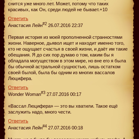
снится уже много лет. Может, потому что таких
красивых, как Он, среди людей не бывает.+10
Ответить
#2
Анастасия Лейн
26.07.2016 22:37
Первая история из моей прополненной странностями
жизни. Наверное, дьявол ищет и находит именно того,
кто не ощущает счастья в своей жизни, и даёт им такие
обещания. Я до сих пор думаю о том, каким бы я
обладала могуществом в этом мире, но вне его я была
бы обычной астральной сущностью, лишь остатком
своей былой, была бы одним из многих вассалов
Люцифера.
Ответить
#3
Wonder Woman
27.07.2016 00:17
«Вассал Люцифера» — это вы хватили. Такое ещё
заслужить надо, много чести.
Ответить
#4
Анастасия Лейн
27.07.2016 00:18