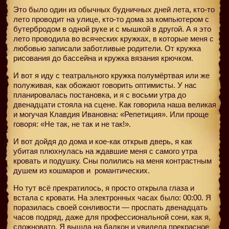
Это было один из обычных будничных дней лета, кто-то
лето проводит на улице, кто-то дома за компьютером с
бутербродом в одной руке и с мышкой в другой. А я это
лето проводила во всяческих кружках, в которые меня с
любовью записали заботливые родители. От кружка
рисования до бассейна и кружка вязания крючком.
И вот я иду с театрального кружка полумёртвая или же
полуживая, как обожают говорить оптимисты. У нас
планировалась постановка, и я с восьми утра до
двенадцати стояла на сцене. Как говорила наша великая
и могучая Клавдия Ивановна: «Репетиция». Или проще
говоря: «Не так, не так и не так!».
И вот дойдя до дома и кое-как открыв дверь, я как
убитая плюхнулась на ждавшие меня с самого утра
кровать и подушку. Сны полились на меня контрастным
душем из кошмаров и
романтических.
Но тут всё прекратилось, я просто открыла глаза и
встала с кровати. На электронных часах было: 00:00. Я
поразилась своей сонливости — проспать двенадцать
часов подряд, даже для профессиональной сони, как я,
сложновато. Я вышла на балкон и увидела прекрасное