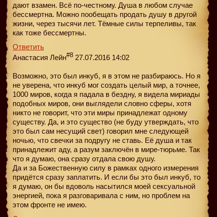
дают взамен. Всё по-честному. Душа в любом случае
бессмертна. Можно пообещать продать душу в другой
жизни, через тысячи лет. Тёмные силы терпеливы, так
как тоже бессмертны.
Ответить
#8
Анастасия Лейн
27.07.2016 14:02
Возможно, это был инкуб, я в этом не разбираюсь. Но я
не уверена, что инкуб мог создать целый мир, а точнее,
1000 миров, когда я падала в бездну, я видела мириады
подобных миров, они выглядели словно сферы, хотя
никто не говорит, что эти миры принадлежат одному
существу. Да, и это существо (не буду утверждать, что
это был сам несущий свет) говорил мне следующей
ночью, что свечки за подругу не ставь. Её душа и так
принадлежит аду, а разум заключён в мире-тюрьме. Так
что я думаю, она сразу отдала свою душу.
Да и за Божественную силу в рамках одного измерения
придётся сразу заплатить. И если бы это был инкуб, то
я думаю, он бы вдоволь насытился моей сексуальной
энергией, пока я разговаривала с ним, но проблем на
этом фронте не имею.