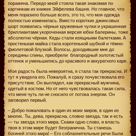
поражена. Передо мной стояла такая знакомая по
картинкам из книжек Эйфелева башня. Но главное, что
меня поразило больше всего, это то, что моя одежда
полностью изменилась. Вместо коротких джинсовых
шорт появились чёрные кружевные чулки и украшенная
бриллиантами укороченная версия юбки балерины, тоже
абсолютно чёрная. Кеды стали изящными балетками. А
простенькая майка стала коротенькой шубкой и тёмно-
фиолетовой блузкой. Волосы, доходившие мне до
середины спины, приобрели
благородный золотистый
оттенок и уменьшились до красивого и аккуратного каре.
Моя радость была невероятна, я стала так прекрасна. И
тут я увидела его. Пожалуй, я сразу почувствовала его
присутствие. Он выглядел, как прекрасный мужчина,
одетый в костюм. Но от него чувствовалась такая сила,
что меня чуть ли не сносило от потока энергии. Он
заговорил первый.
– Добро пожаловать в один из моих миров, в один из
многих. Ты, дева, прекрасна, словно звезда, так и есть
— ты звезда этого мира. Скажи одно слово, и власть
твоя в этом мире будет безгранична. Ты станешь
богиней этого мира! – Его соблазнительные речи были