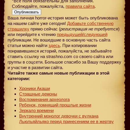
*Все поля обязательны для заполнения.
Соблюдайте, пожалуйста,
правила сайта
.
Опубликовать
Ваша личная horror-история может быть опубликована
на нашем сайте уже сегодня!
Добавьте собственную
страшилку
прямо сейчас (
регистрация не требуется
)
или перейдите к чтению
предыдущей
/следующей
публикации. Не вошедшие в основную часть сайта
статьи можно найти
здесь
. При копировании
понравившихся историй, пожалуйста, не забывайте
ставить ссылку на strashno.com со своего сайта или
группы в соцсети. Большое спасибо за Вашу поддержку
и участие в развитии сайта.
Читайте также самые новые публикации в этой
категории:
Хроники Акаши
Страшные демоны
Воспоминания археолога
Ребенок, помнящий прошлые жизни
Зеркало времени
Внутренний монолог девочки с вулкана
Льюльяйльяко перед принесением ее в жертву