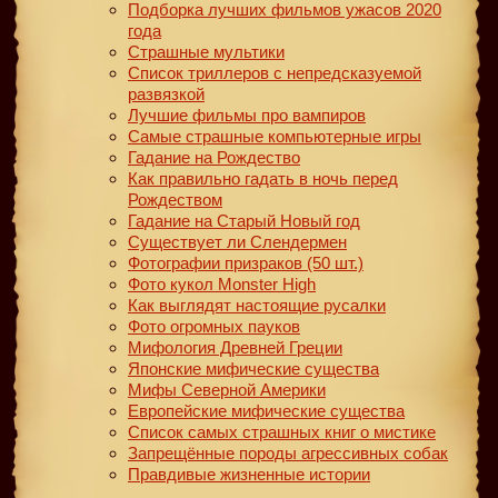
Подборка лучших фильмов ужасов 2020
года
Страшные мультики
Список триллеров с непредсказуемой
развязкой
Лучшие фильмы про вампиров
Самые страшные компьютерные игры
Гадание на Рождество
Как правильно гадать в ночь перед
Рождеством
Гадание на Старый Новый год
Существует ли Слендермен
Фотографии призраков (50 шт.)
Фото кукол Monster High
Как выглядят настоящие русалки
Фото огромных пауков
Мифология Древней Греции
Японские мифические существа
Мифы Северной Америки
Европейские мифические существа
Список самых страшных книг о мистике
Запрещённые породы агрессивных собак
Правдивые жизненные истории