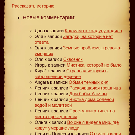
Рассказать историю
Новые комментарии:
Дана
к записи
Как мама к колдуну ходила
Эля
к записи
Загадки, на которые нет
ответа
Эля
к записи
Земные проблемы тревожат
умерших
Оля
к записи
Сквозняк
Игорь
к записи
Мистика, которой не было
Кира*
к записи
Странная история в
заброшенной деревне
Angara
к записи
Обман тёмных сил
Ленчик
к записи
Раскаявшаяся грешница
Ленчик
к записи
Дом бабы Ульяны
Ленчик
к записи
Чистка дома соленой
водой и молитвой
Ленчик
к записи
Преступника тянет на
место преступления
Ольга
к записи
Во сне я видела мир, где
живут умершие люди
Леся из Полесья
к записи
Откуда взялся