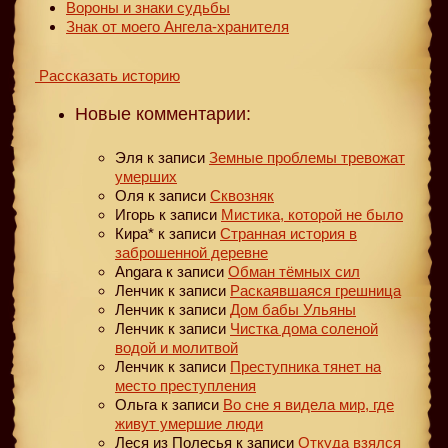
Вороны и знаки судьбы
Знак от моего Ангела-хранителя
Рассказать историю
Новые комментарии:
Эля
к записи
Земные проблемы тревожат
умерших
Оля
к записи
Сквозняк
Игорь
к записи
Мистика, которой не было
Кира*
к записи
Странная история в
заброшенной деревне
Angara
к записи
Обман тёмных сил
Ленчик
к записи
Раскаявшаяся грешница
Ленчик
к записи
Дом бабы Ульяны
Ленчик
к записи
Чистка дома соленой
водой и молитвой
Ленчик
к записи
Преступника тянет на
место преступления
Ольга
к записи
Во сне я видела мир, где
живут умершие люди
Леся из Полесья
к записи
Откуда взялся