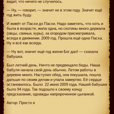
видит, что ничего не случилось.
— Ну, — говорит, — значит не в этом году. Значит ещё
год жить буду.
И живёт от Пасхи до Пасхи. Надо заметить, что хоть и
была в возрасте, жила одна, но скотины много держала
(овцы, свиньи, куры), за огородом присматривала,
всегда в движении. 2009 год. Прошла ещё одна Пасха.
Ну и всё как всегда.
— Ну вот, значит ещё год жизни Бог дал! — сказала
бабушка.
Был летний день. Ничто не предвещало беды. Наша
бабуля начала свой день обычно. Летом работы в
деревне много. Наступил обед, она покушала, пошла
дальше по своим делам и упала замертво. Её сердце
остановилось. Было
22 июня 2009 года. Нашей бабушке
было 94 года. Так подошло к своему концу
предсказание, однажды напророченное цыганкой.
Автор: Просто я