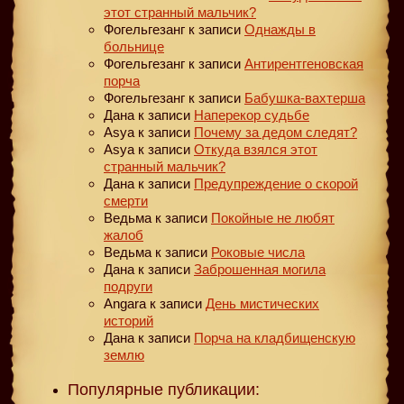
этот странный мальчик?
Фогельгезанг
к записи
Однажды в
больнице
Фогельгезанг
к записи
Антирентгеновская
порча
Фогельгезанг
к записи
Бабушка-вахтерша
Дана
к записи
Наперекор судьбе
Asya
к записи
Почему за дедом следят?
Asya
к записи
Откуда взялся этот
странный мальчик?
Дана
к записи
Предупреждение о скорой
смерти
Ведьма
к записи
Покойные не любят
жалоб
Ведьма
к записи
Роковые числа
Дана
к записи
Заброшенная могила
подруги
Angara
к записи
День мистических
историй
Дана
к записи
Порча на кладбищенскую
землю
Популярные публикации: