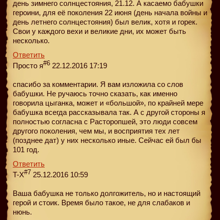
день зимнего солнцестояния, 21.12. А касаемо бабушки
героини, для её поколения 22 июня (день начала войны и
день летнего солнцестояния) был велик, хотя и горек.
Свои у каждого вехи и великие дни, их может быть
несколько.
Ответить
#6
Просто я
22.12.2016 17:19
спасибо за комментарии. Я вам изложила со слов
бабушки. Не ручаюсь точно сказать, как именно
говорила цыганка, может и «большой», по крайней мере
бабушка всегда рассказывала так. А с другой стороны я
полностью согласна с Расторопшей, это люди совсем
другого поколения, чем мы, и восприятия тех лет
(позднее дат) у них несколько иные. Сейчас ей был бы
101 год.
Ответить
#7
T-X
25.12.2016 10:59
Ваша бабушка не только долгожитель, но и настоящий
герой и стоик. Время было такое, не для слабаков и
нюнь.