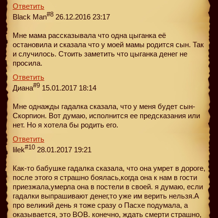
Ответить
#8
Black Man
26.12.2016 23:17
Мне мама рассказывала что одна цыганка её
остановила и сказала что у моей мамы родится сын. Так
и случилось. Стоить заметить что цыганка денег не
просила.
Ответить
#9
Диана
15.01.2017 18:14
Мне однажды гадалка сказала, что у меня будет сын-
Cкорпион. Вот думаю, исполнится ее предсказания или
нет. Но я хотела бы родить его.
Ответить
#10
lilek
28.01.2017 19:21
Как-то бабушке гадалка сказала, что она умрет в дороге,
после этого я страшно боялась,когда она к нам в гости
приезжала,умерла она в постели в своей. я думаю, если
гадалки выпрашивают денег,то уже им верить нельзя.А
про великий день я тоже сразу о Пасхе подумала, а
оказывается, это ВОВ. конечно, ждать смерти страшно,