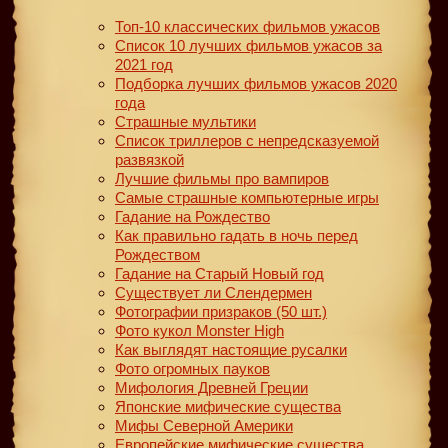
Топ-10 классических фильмов ужасов
Список 10 лучших фильмов ужасов за
2021 год
Подборка лучших фильмов ужасов 2020
года
Страшные мультики
Список триллеров с непредсказуемой
развязкой
Лучшие фильмы про вампиров
Самые страшные компьютерные игры
Гадание на Рождество
Как правильно гадать в ночь перед
Рождеством
Гадание на Старый Новый год
Существует ли Слендермен
Фотографии призраков (50 шт.)
Фото кукол Monster High
Как выглядят настоящие русалки
Фото огромных пауков
Мифология Древней Греции
Японские мифические существа
Мифы Северной Америки
Европейские мифические существа