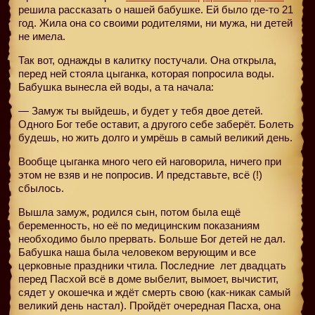
решила рассказать о нашей бабушке. Ей было где-то 21
год. Жила она со своими родителями, ни мужа, ни детей
не имела.
Так вот, однажды в калитку постучали. Она открыла,
перед ней стояла цыганка, которая попросила воды.
Бабушка вынесла ей воды, а та начала:
— Замуж ты выйдешь, и будет у тебя двое детей.
Одного Бог тебе оставит, а другого себе заберёт. Болеть
будешь, но жить долго и умрёшь в самый великий день.
Вообще цыганка много чего ей наговорила, ничего при
этом не взяв и не попросив. И представьте, всё (!)
сбылось.
Вышла замуж, родился сын, потом была ещё
беременность, но её по медицинским показаниям
необходимо было прервать. Больше Бог детей не дал.
Бабушка наша была человеком верующим и все
церковные праздники чтила. Последние
лет двадцать
перед Пасхой всё в доме выбелит, вымоет, вычистит,
сядет у окошечка и ждёт смерть свою (как-никак самый
великий день настал). Пройдёт очередная Пасха, она