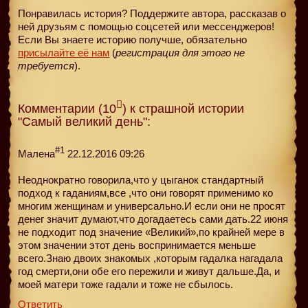
Понравилась история? Поддержите автора, рассказав о
ней друзьям с помощью соцсетей или мессенджеров!
Если Вы знаете историю получше, обязательно
присылайте её нам
(
регистрация для этого не
требуется
).
Комментарии (10
) к страшной истории
"Самый великий день":
#1
Малена
22.12.2016 09:26
Неоднократно говорила,что у цыганок стандартный
подход к гаданиям,все ,что они говорят применимо ко
многим женщинам и универсально.И если они не просят
денег значит думают,что догадаетесь сами дать.22 июня
не подходит под значение «Великий»,по крайней мере в
этом значении этот день воспринимается меньше
всего.Знаю двоих знакомых ,которым гадалка нагадала
год смерти,они обе его пережили и живут дальше.Да, и
моей матери тоже гадали и тоже не сбылось.
Ответить