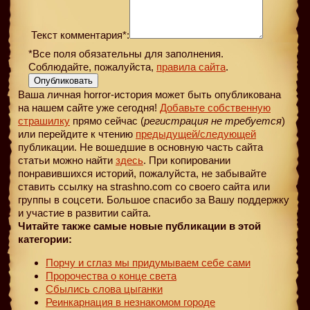
Текст комментария*:
*Все поля обязательны для заполнения.
Соблюдайте, пожалуйста,
правила сайта
.
Опубликовать
Ваша личная horror-история может быть опубликована
на нашем сайте уже сегодня!
Добавьте собственную
страшилку
прямо сейчас (
регистрация не требуется
)
или перейдите к чтению
предыдущей
/следующей
публикации. Не вошедшие в основную часть сайта
статьи можно найти
здесь
. При копировании
понравившихся историй, пожалуйста, не забывайте
ставить ссылку на strashno.com со своего сайта или
группы в соцсети. Большое спасибо за Вашу поддержку
и участие в развитии сайта.
Читайте также самые новые публикации в этой
категории:
Порчу и сглаз мы придумываем себе сами
Пророчества о конце света
Сбылись слова цыганки
Реинкарнация в незнакомом городе