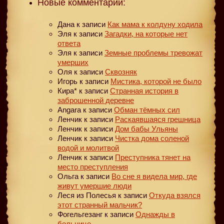
Новые комментарии:
Дана
к записи
Как мама к колдуну ходила
Эля
к записи
Загадки, на которые нет
ответа
Эля
к записи
Земные проблемы тревожат
умерших
Оля
к записи
Сквозняк
Игорь
к записи
Мистика, которой не было
Кира*
к записи
Странная история в
заброшенной деревне
Angara
к записи
Обман тёмных сил
Ленчик
к записи
Раскаявшаяся грешница
Ленчик
к записи
Дом бабы Ульяны
Ленчик
к записи
Чистка дома соленой
водой и молитвой
Ленчик
к записи
Преступника тянет на
место преступления
Ольга
к записи
Во сне я видела мир, где
живут умершие люди
Леся из Полесья
к записи
Откуда взялся
этот странный мальчик?
Фогельгезанг
к записи
Однажды в
больнице