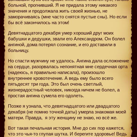
больной, прогнивший. Я не придала этому никакого
значения и продолжала жить своей жизнью, не
заморачиваясь (мне часто снятся пустые сны). Но если
бы всё закончилось на этом!
Девятнадцатого декабря умер хороший друг моих
бабушки и дедушки, звали его Александром. Он болел
ангиной, дома потерял сознание, и его доставили в
больницу.
Но спасти мужчину не удалось. Ангина дала осложнение
на сердце, разорвалась непонятная мне сердечная орта
(надеюсь, я правильно написала), произошло
внутреннее кровотечение. А ведь ему было всего
пятьдесят три года. Это был очень светлый,
жизнерадостный человек, никогда ничем не болел, а
простая ангина сумела его одолеть.
Позже я узнала, что девятнадцатого или двадцатого
декабря (не помню точной даты) умерла знакомая моей
матери. Правда,
я эту женщину не знаю, но всё же.
Вот такая печальная история. Мне до сих пор кажется,
что это чья-то глупая шутка. И берегите здоровье! Ведь