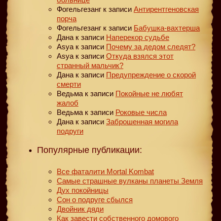
Фогельгезанг
к записи
Антирентгеновская
порча
Фогельгезанг
к записи
Бабушка-вахтерша
Дана
к записи
Наперекор судьбе
Asya
к записи
Почему за дедом следят?
Asya
к записи
Откуда взялся этот
странный мальчик?
Дана
к записи
Предупреждение о скорой
смерти
Ведьма
к записи
Покойные не любят
жалоб
Ведьма
к записи
Роковые числа
Дана
к записи
Заброшенная могила
подруги
Популярные публикации:
Все фаталити Mortal Kombat
Самые страшные вулканы планеты Земля
Дух покойницы
Сон о подруге сбылся
Двойник дяди
Как завести собственного домового