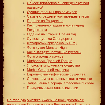
Список триллеров с непредсказуемой
развязкой
Лучшие фильмы про вампиров
Самые страшные компьютерные игры
Гадание на Рождество
Как правильно гадать в ночь перед
Рождеством
Гадание на Старый Новый год
Существует ли Слендермен
Фотографии призраков (50 шт.)
Фото кукол Monster High
Как выглядят настоящие русалки
Фото огромных пауков
Мифология Древней Греции
Японские мифические существа
Мифы Северной Америки
Европейские мифические существа
Список самых страшных книг о мистике
Запрещённые породы агрессивных собак
Правдивые жизненные истории
На главную
Мистика
Ужасы на ночь
Домовые и
привидения
Гадания и знаки
Другие темы
Прислать