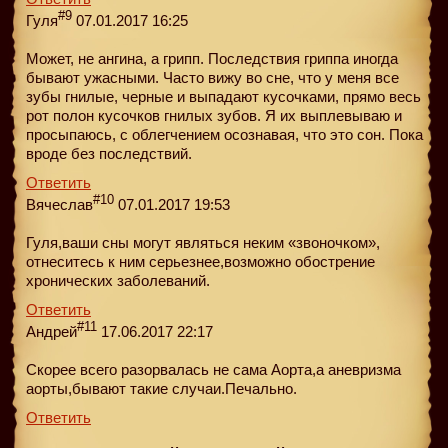
#9
Гуля
07.01.2017 16:25
Может, не ангина, а грипп. Последствия гриппа иногда
бывают ужасными. Часто вижу во сне, что у меня все
зубы гнилые, черные и выпадают кусочками, прямо весь
рот полон кусочков гнилых зубов. Я их выплевываю и
просыпаюсь, с облегчением осознавая, что это сон. Пока
вроде без последствий.
Ответить
#10
Вячеслав
07.01.2017 19:53
Гуля,ваши сны могут являться неким «звоночком»,
отнеситесь к ним серьезнее,возможно обострение
хронических заболеваний.
Ответить
#11
Андрей
17.06.2017 22:17
Скорее всего разорвалась не сама Аорта,а аневризма
аорты,бывают такие случаи.Печально.
Ответить