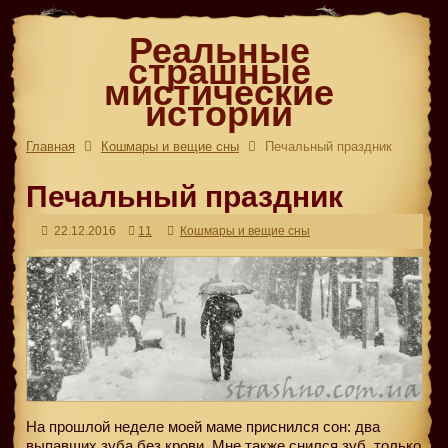
Реальные
страшные
мистические
истории
Главная
Кошмары и вещие сны
Печальный праздник
Печальный праздник
22.12.2016
11
Кошмары и вещие сны
На прошлой неделе моей маме приснился сон: два
выпавших зуба без крови. Мне также снился зуб, только