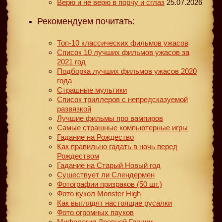
Верю и не верю в порчу и сглаз
25.07.2026
Рекомендуем почитать:
Топ-10 классических фильмов ужасов
Список 10 лучших фильмов ужасов за
2021 год
Подборка лучших фильмов ужасов 2020
года
Страшные мультики
Список триллеров с непредсказуемой
развязкой
Лучшие фильмы про вампиров
Самые страшные компьютерные игры
Гадание на Рождество
Как правильно гадать в ночь перед
Рождеством
Гадание на Старый Новый год
Существует ли Слендермен
Фотографии призраков (50 шт.)
Фото кукол Monster High
Как выглядят настоящие русалки
Фото огромных пауков
Мифология Древней Греции