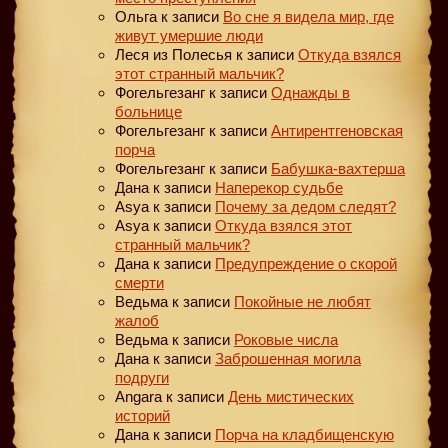
Ольга
к записи
Во сне я видела мир, где
живут умершие люди
Леся из Полесья
к записи
Откуда взялся
этот странный мальчик?
Фогельгезанг
к записи
Однажды в
больнице
Фогельгезанг
к записи
Антирентгеновская
порча
Фогельгезанг
к записи
Бабушка-вахтерша
Дана
к записи
Наперекор судьбе
Asya
к записи
Почему за дедом следят?
Asya
к записи
Откуда взялся этот
странный мальчик?
Дана
к записи
Предупреждение о скорой
смерти
Ведьма
к записи
Покойные не любят
жалоб
Ведьма
к записи
Роковые числа
Дана
к записи
Заброшенная могила
подруги
Angara
к записи
День мистических
историй
Дана
к записи
Порча на кладбищенскую