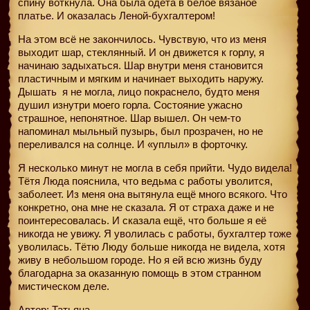
спину воткнула. Она была одета в белое вязаное
платье. И оказалась Леной-бухгалтером!
На этом всё не закончилось. Чувствую, что из меня
выходит шар, стеклянный. И он движется к горлу, я
начинаю задыхаться. Шар внутри меня становится
пластичным и мягким и начинает выходить наружу.
Дышать
я не могла, лицо покраснело, будто меня
душил изнутри моего горла. Состояние ужасно
страшное, непонятное. Шар вышел. Он чем-то
напоминал мыльный пузырь, был прозрачен, но не
переливался на солнце. И «уплыл» в форточку.
Я несколько минут не могла в себя прийти. Чудо видела!
Тётя Люда пояснила, что ведьма с работы уволится,
заболеет. Из меня она вытянула ещё много всякого. Что
конкретно, она мне не сказала. Я от страха даже и не
поинтересовалась. И сказала ещё, что больше я её
никогда не увижу. Я уволилась с работы, бухгалтер тоже
уволилась. Тётю Люду больше никогда не видела, хотя
живу в небольшом городе. Но я ей всю жизнь буду
благодарна за оказанную помощь в этом странном
мистическом деле.
Автор: Татьяна