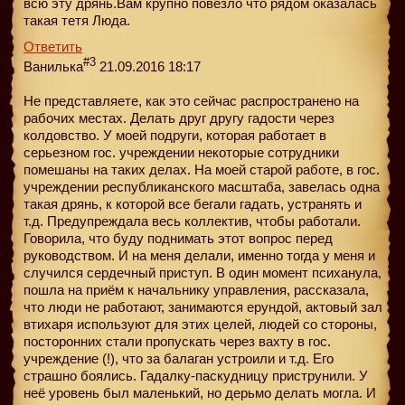
всю эту дрянь.Вам крупно повезло что рядом оказалась
такая тетя Люда.
Ответить
#3
Ванилька
21.09.2016 18:17
Не представляете, как это сейчас распространено на
рабочих местах. Делать друг другу гадости через
колдовство. У моей подруги, которая работает в
серьезном гос. учреждении некоторые сотрудники
помешаны на таких делах. На моей старой работе, в гос.
учреждении республиканского масштаба, завелась одна
такая дрянь, к которой все бегали гадать, устранять и
т.д. Предупреждала весь коллектив, чтобы работали.
Говорила, что буду поднимать этот вопрос перед
руководством. И на меня делали, именно тогда у меня и
случился сердечный приступ. В один момент психанула,
пошла на приём к начальнику управления, рассказала,
что люди не работают, занимаются ерундой, актовый зал
втихаря используют для этих целей, людей со стороны,
посторонних стали пропускать через вахту в гос.
учреждение (!), что за балаган устроили и т.д. Его
страшно боялись. Гадалку-паскудницу приструнили. У
неё уровень был маленький, но дерьмо делать могла. И