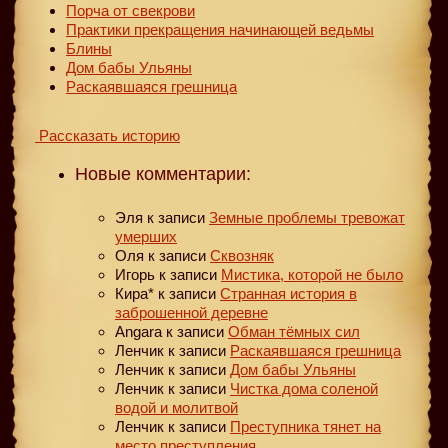
Порча от свекрови
Практики прекращения начинающей ведьмы
Блины
Дом бабы Ульяны
Раскаявшаяся грешница
Рассказать историю
Новые комментарии:
Эля
к записи
Земные проблемы тревожат
умерших
Оля
к записи
Сквозняк
Игорь
к записи
Мистика, которой не было
Кира*
к записи
Странная история в
заброшенной деревне
Angara
к записи
Обман тёмных сил
Ленчик
к записи
Раскаявшаяся грешница
Ленчик
к записи
Дом бабы Ульяны
Ленчик
к записи
Чистка дома соленой
водой и молитвой
Ленчик
к записи
Преступника тянет на
место преступления