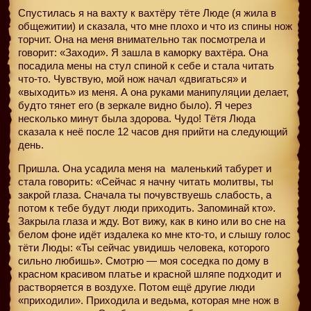
Спустилась я на вахту к вахтёру тёте Люде (я жила в
общежитии) и сказала, что мне плохо и что из спины нож
торчит. Она на меня внимательно так посмотрела и
говорит: «Заходи». Я зашла в каморку вахтёра. Она
посадила мены на стул спиной к себе и стала читать
что-то. Чувствую, мой нож начал «двигаться» и
«выходить» из меня. А она руками манипуляции делает,
будто тянет его (в зеркале видно было). Я через
несколько минут была здорова. Чудо! Тётя Люда
сказала к неё после 12 часов дня прийти на следующий
день.
Пришла. Она усадила меня на
маленький табурет и
стала говорить: «Сейчас я начну читать молитвы, ты
закрой глаза. Сначала ты почувствуешь слабость, а
потом к тебе будут люди приходить. Запоминай кто».
Закрыла глаза и жду. Вот вижу, как в кино или во сне на
белом фоне идёт издалека ко мне кто-то, и слышу голос
тёти Люды: «Ты сейчас увидишь человека, которого
сильно любишь». Смотрю — моя соседка по дому в
красном красивом платье и красной шляпе подходит и
растворяется в воздухе. Потом ещё другие люди
«приходили». Приходила и ведьма, которая мне нож в