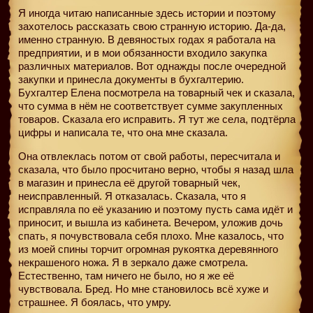
Я иногда читаю написанные здесь истории и поэтому
захотелось рассказать свою странную историю. Да-да,
именно странную. В девяностых годах я работала на
предприятии, и в мои обязанности входило закупка
различных материалов. Вот однажды после очередной
закупки и принесла документы в бухгалтерию.
Бухгалтер Елена посмотрела на товарный чек и сказала,
что сумма в нём не соответствует сумме закупленных
товаров. Сказала его исправить. Я тут же села, подтёрла
цифры и написала те, что она мне сказала.
Она отвлеклась потом от свой работы, пересчитала и
сказала, что было просчитано верно, чтобы я назад шла
в магазин и принесла её другой товарный чек,
неисправленный. Я отказалась. Сказала, что я
исправляла по её указанию и поэтому пусть сама идёт и
приносит, и вышла из кабинета. Вечером, уложив дочь
спать, я почувствовала себя плохо. Мне казалось, что
из моей спины торчит огромная рукоятка деревянного
некрашеного ножа. Я в зеркало даже смотрела.
Естественно, там ничего не было, но я же её
чувствовала. Бред. Но мне становилось всё хуже и
страшнее. Я боялась, что умру.