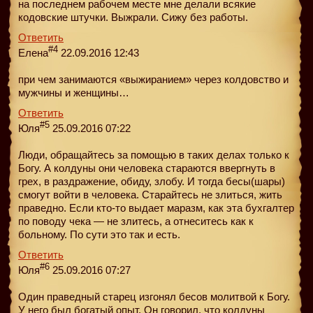
на последнем рабочем месте мне делали всякие
кодовские штучки. Выжрали. Сижу без работы.
Ответить
#4
Елена
22.09.2016 12:43
при чем занимаются «выжиранием» через колдовство и
мужчины и женщины…
Ответить
#5
Юля
25.09.2016 07:22
Люди, обращайтесь за помощью в таких делах только к
Богу. А колдуны они человека стараются ввергнуть в
грех, в раздражение, обиду, злобу. И тогда бесы(шары)
смогут войти в человека. Старайтесь не злиться, жить
праведно. Если кто-то выдает маразм, как эта бухгалтер
по поводу чека — не злитесь, а отнеситесь как к
больному. По сути это так и есть.
Ответить
#6
Юля
25.09.2016 07:27
Один праведный старец изгонял бесов молитвой к Богу.
У него был богатый опыт. Он говорил, что колдуны