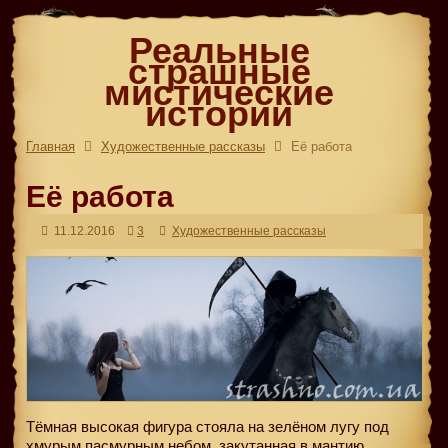
Реальные
страшные
мистические
истории
Главная
Художественные рассказы
Её работа
Её работа
11.12.2016
3
Художественные рассказы
Тёмная высокая фигура стояла на зелёном лугу под
хмурым пасмурным небом, закутанная в мантию,