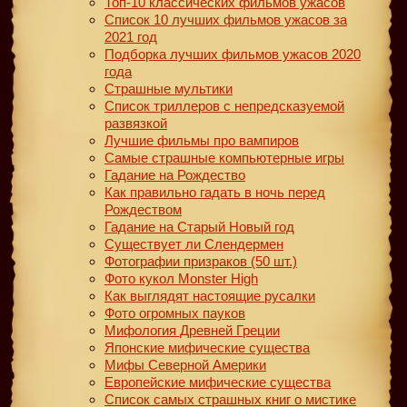
Топ-10 классических фильмов ужасов
Список 10 лучших фильмов ужасов за
2021 год
Подборка лучших фильмов ужасов 2020
года
Страшные мультики
Список триллеров с непредсказуемой
развязкой
Лучшие фильмы про вампиров
Самые страшные компьютерные игры
Гадание на Рождество
Как правильно гадать в ночь перед
Рождеством
Гадание на Старый Новый год
Существует ли Слендермен
Фотографии призраков (50 шт.)
Фото кукол Monster High
Как выглядят настоящие русалки
Фото огромных пауков
Мифология Древней Греции
Японские мифические существа
Мифы Северной Америки
Европейские мифические существа
Список самых страшных книг о мистике