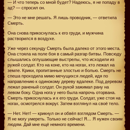
— И что теперь со мной будет? Надеюсь, я не попаду в
ад? — спросил он.
— Это не мне решать. Я лишь проводник, — ответила
Смерть.
Она снова прикоснулась к его груди, и мужчина
растворился в воздухе.
Уже через секунду Смерть была далеко от этого места.
Она стояла на поле боя в самый разгар битвы. Повсюду
слышались оглушающие выстрелы, что исходили из
ружей солдат. Кто на коне, кто на ногах, кто лежал на
земле. Крики, пропитанные злостью и болью. Смерть не
спеша проходила мимо мечущихся людей, идя по
направлению к одинокому дереву вдалеке. Под деревом
лежал раненый солдат. Он рукой зажимал рану на
левом боку. Одна нога у него была напрочь оторвана.
Смерть прикоснулась и к его груди. Солдат, уже стоя на
ногах, осмотрелся вокруг. Затем взглянул на своё тело.
— Нет. Нет! — крикнул он и обвёл взглядом Смерть. —
Я не могу умереть. Только не сейчас! Я… Я нужен своим
людям. Дай мне ещё немного времени.