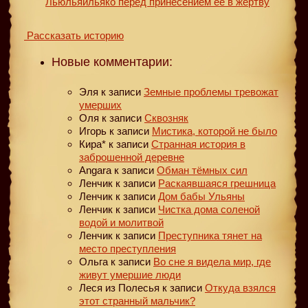
Льюльяйльяко перед принесением ее в жертву
Рассказать историю
Новые комментарии:
Эля
к записи
Земные проблемы тревожат
умерших
Оля
к записи
Сквозняк
Игорь
к записи
Мистика, которой не было
Кира*
к записи
Странная история в
заброшенной деревне
Angara
к записи
Обман тёмных сил
Ленчик
к записи
Раскаявшаяся грешница
Ленчик
к записи
Дом бабы Ульяны
Ленчик
к записи
Чистка дома соленой
водой и молитвой
Ленчик
к записи
Преступника тянет на
место преступления
Ольга
к записи
Во сне я видела мир, где
живут умершие люди
Леся из Полесья
к записи
Откуда взялся
этот странный мальчик?