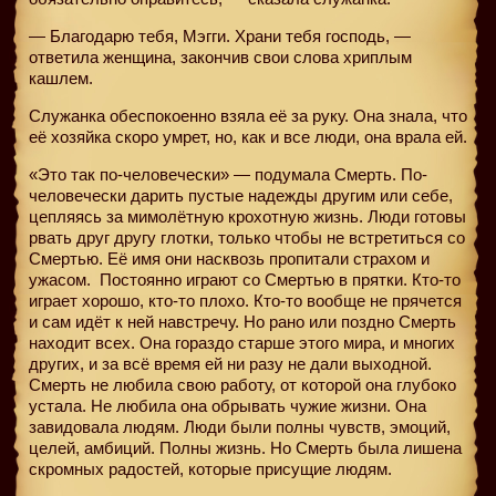
— Благодарю тебя, Мэгги. Храни тебя господь, —
ответила женщина, закончив свои слова хриплым
кашлем.
Служанка обеспокоенно взяла её за руку. Она знала, что
её хозяйка скоро умрет, но, как и все люди, она врала ей.
«Это так по-человечески» — подумала Смерть. По-
человечески дарить пустые надежды другим или себе,
цепляясь за мимолётную крохотную жизнь. Люди готовы
рвать друг другу глотки, только чтобы не встретиться со
Смертью. Её имя они насквозь пропитали страхом и
ужасом.
Постоянно играют со Смертью в прятки. Кто-то
играет хорошо, кто-то плохо. Кто-то вообще не прячется
и сам идёт к ней навстречу. Но рано или поздно Смерть
находит всех. Она гораздо старше этого мира, и многих
других, и за всё время ей ни разу не дали выходной.
Смерть не любила свою работу, от которой она глубоко
устала. Не любила она обрывать чужие жизни. Она
завидовала людям. Люди были полны чувств, эмоций,
целей, амбиций. Полны жизнь. Но Смерть была лишена
скромных радостей, которые присущие людям.