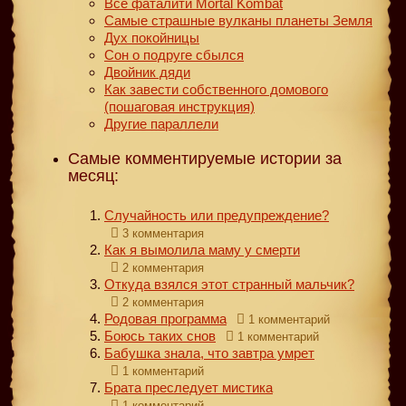
Все фаталити Mortal Kombat
Самые страшные вулканы планеты Земля
Дух покойницы
Сон о подруге сбылся
Двойник дяди
Как завести собственного домового
(пошаговая инструкция)
Другие параллели
Самые комментируемые истории за
месяц:
Случайность или предупреждение?
3 комментария
Как я вымолила маму у смерти
2 комментария
Откуда взялся этот странный мальчик?
2 комментария
Родовая программа
1 комментарий
Боюсь таких снов
1 комментарий
Бабушка знала, что завтра умрет
1 комментарий
Брата преследует мистика
1 комментарий