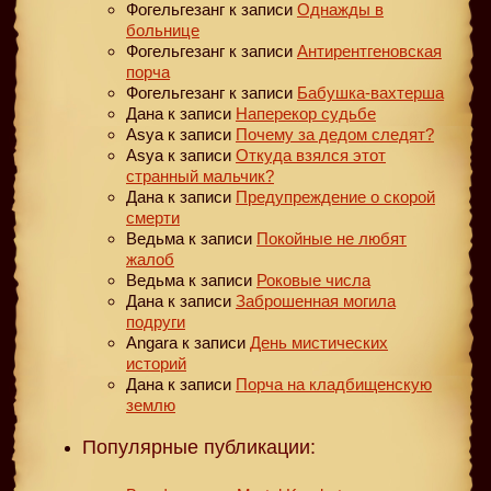
Фогельгезанг
к записи
Однажды в
больнице
Фогельгезанг
к записи
Антирентгеновская
порча
Фогельгезанг
к записи
Бабушка-вахтерша
Дана
к записи
Наперекор судьбе
Asya
к записи
Почему за дедом следят?
Asya
к записи
Откуда взялся этот
странный мальчик?
Дана
к записи
Предупреждение о скорой
смерти
Ведьма
к записи
Покойные не любят
жалоб
Ведьма
к записи
Роковые числа
Дана
к записи
Заброшенная могила
подруги
Angara
к записи
День мистических
историй
Дана
к записи
Порча на кладбищенскую
землю
Популярные публикации: