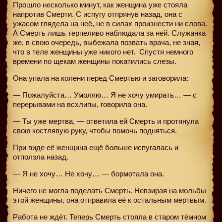
Прошло несколько минут, как женщина уже стояла
напротив Смерти. С испугу отпрянув назад, она с
ужасом глядела на неё, не в силах произнести ни слова.
А Смерть лишь терпеливо наблюдала за ней. Служанка
же, в свою очередь, выбежала позвать врача, не зная,
что в теле женщины уже никого нет.
Спустя немного
времени по щекам женщины покатились слезы.
Она упала на колени перед Смертью и заговорила:
— Пожалуйста… Умоляю… Я не хочу умирать… — с
перерывами на всхлипы, говорила она.
— Ты уже мертва, — ответила ей Смерть и протянула
свою костлявую руку, чтобы помочь подняться.
При виде её женщина ещё больше испугалась и
отползла назад.
— Я не хочу… Не хочу… — бормотала она.
Ничего не могла поделать Смерть. Невзирая на мольбы
этой женщины, она отправила её к остальным мертвым.
Работа не ждёт. Теперь Смерть стояла в старом тёмном