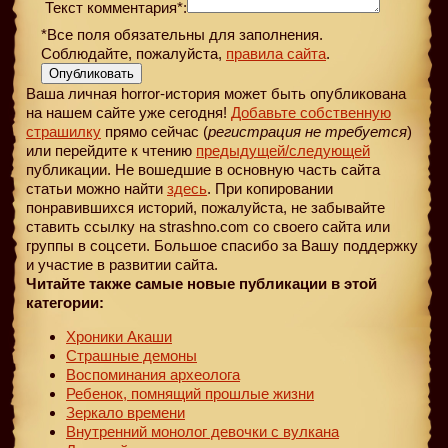
Текст комментария*:
*Все поля обязательны для заполнения.
Соблюдайте, пожалуйста,
правила сайта
.
Опубликовать
Ваша личная horror-история может быть опубликована
на нашем сайте уже сегодня!
Добавьте собственную
страшилку
прямо сейчас (
регистрация не требуется
)
или перейдите к чтению
предыдущей
/следующей
публикации. Не вошедшие в основную часть сайта
статьи можно найти
здесь
. При копировании
понравившихся историй, пожалуйста, не забывайте
ставить ссылку на strashno.com со своего сайта или
группы в соцсети. Большое спасибо за Вашу поддержку
и участие в развитии сайта.
Читайте также самые новые публикации в этой
категории:
Хроники Акаши
Страшные демоны
Воспоминания археолога
Ребенок, помнящий прошлые жизни
Зеркало времени
Внутренний монолог девочки с вулкана