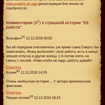
присылайте её нам
(
регистрация для этого не
требуется
).
Комментарии (3
) к страшной истории "Её
работа":
#1
Bольфыч
12.12.2016 00:02
Вы её порядком очеловечили, уж прямо сама Смерть бы
повесилась. Жнец выполняет свою работу, есть в конце
концов отпуска и другие жнецы ;) А потом опять на
смену с песней. «Нам хлеба не надо, работу давай!»
Ответить
#2
Ксюня
12.12.2016 14:39
Очень необычная история… У автора оригинальная
фантазия.
Ответить
#3
Ямшан-кечеви
12.12.2016 18:19