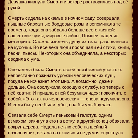
Девушка кивнула Смерти и вскоре растворилась под её
рукой.
Смерть сидела на скамье в ночном саду, созерцала
пышные бархатные бордовые розы и вспоминала те
времена, когда она забрала больше всего жизней:
нашествие чумы, мировые войны, Помпеи, падение
метеорита. Сложно извлечь душу из тела, разорванного
на кусочки. Во все века люди посвящали ей стихи, книги,
песни, пьесы. Некоторых она объединяла, а некоторых
сводила с ума.
Опечалена была Смерть своей неизбежной участью:
непрестанно пожинать урожай человеческих душ,
покуда не исчезнет этот мир. А возможно, даже и
дольше. Она сослужила хорошую службу, но теперь с
неё хватит. И пришла к ней безумная идея: покончить с
собой. «Это так по-человечески» — снова подумала она.
И если бы у неё были губы, она бы улыбнулась.
Связала себе Смерть пеньковый галстук, одним
взмахом
закинула его на ветку, а другой конец обвязала
вокруг дерева. Надела петлю себе на шейный
позвоночник, встала на скамью и не думая спрыгнула.