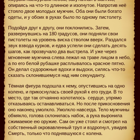
опираясь на что-то длинное и изогнутое. Напротив неё
стояло двое молодых мужчин. Оба они были богато
одеты, и у обоих в руках было по одному пистолету.
Подойдя друг к другу, они поклонились. Затем,
развернувшись на 180 градусов, они подняли свои
пистолеты на уровень виска стволом вверх. Раздался
звук взвода курков, и едва успели они сделать десять
шагов, как прозвучало два выстрела. И уже через
мгновение мужчина слева лежал на траве лицом в небо,
а по его белой рубашке расплывалось красное пятно.
Он делал судорожные вдохи и выдохи, силясь что-то
сказать склонившемуся над ним секунданту.
Тёмная фигура подошла к нему, опустившись на одно
колено, и прикоснулась своей рукой к его груди. В то
место, где так отчаянно колотилось
сердце, упрямо
отказываясь останавливаться. Но после прикосновения
оно наконец умолкло. Умолкло навсегда. Тело мужчины
обмякло, голова склонилась набок, а рука выронила
сжимаемое ею оружие. Сам он уже стоял и смотрел на
собственный окровавленный труп и вздрогнул, увидев
Смерть, только что поднявшуюся с колена.