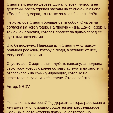
Смерть висела на дереве, думая о всей глупости её
действий, рассматривая звезды на тёмно-синем небе.
«Если бы я умерла, то кто же за мной бы пришёл?»
Не хотелось Смерти больше быть собой. Она была
согласна на кого угодно. На любую жизнь. Даже на жизнь
той синей бабочки, которая пролетела прямо перед её
пустыми глазницами.
Это безнадёжно. Надежда для Смерти — слишком
большая роскошь, которую люди, в отличие от неё,
могут себе позволить.
Спустилась Смерть вниз, глубоко вздохнула, подняла
свою косу, которую ранее оставила лежать на земле, и
отправилась на крики умирающих, которые не
переставая звучали в её черепе. Это её работа.
Автор: NRDV
Понравилась история? Поддержите автора, рассказав о
ней друзьям с помощью соцсетей или мессенджеров!
Если Вы знаете историю получше, обязательно