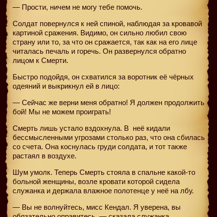
— Прости, ничем не могу тебе помочь.
Солдат повернулся к ней спиной, наблюдая за кровавой
картиной сражения. Видимо, он сильно любил свою
страну или то, за что он сражается, так как на его лице
читалась печаль и горечь. Он развернулся обратно
лицом к Смерти.
Быстро подойдя, он схватился за воротник её чёрных
одеяний и выкрикнул ей в лицо:
— Сейчас же верни меня обратно! Я должен продолжить
бой! Мы не можем проиграть!
Смерть лишь устало вздохнула. В
неё кидали
бессмысленными угрозами столько раз, что она сбилась
со счета. Она коснулась груди солдата, и тот также
растаял в воздухе.
Шум умолк. Теперь Смерть стояла в спальне какой-то
больной женщины, возле кровати которой сидела
служанка и держала влажное полотенце у неё на лбу.
— Вы не волнуйтесь, мисс Кендал. Я уверена, вы
обязательно оправитесь, — сказала служанка.