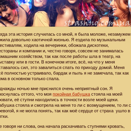
огда эта история случилась со мной, я была моложе, незамужем
 жила довольно хаотичной жизнью. Я ездила по музыкальным
естивалям, ходила на вечеринки, обожала дискотеки,
естораны и компании и, честно говоря, совсем не занималась
омашним хозяйством, так как после работы шла в театр, на
ыставку или в гости. В конечном итоге, всё, на что у меня
ставалось сил, это завалиться спать по приходу домой. Меня
сё полностью устраивало, бардак и пыль я не замечала, так как
ома в основном только спала.
днажды ночью мне приснился очень неприятный сон. Я
роснулась оттого, что моя
покойная бабушка
стояла на моей
ровати, её ступни находились в точности возле моей щеки.
абушка стояла и смотрела на меня то ли с возмущением, то ли 
ревогой, я не могла понять, так как моё сердце от страха
ушло в
ятки.
е говоря ни слова, она начала раскачивать ступнями кровать,