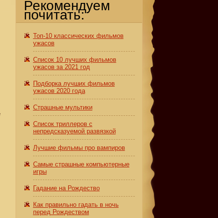
Рекомендуем
почитать:
Топ-10 классических фильмов
ужасов
Список 10 лучших фильмов
ужасов за 2021 год
Подборка лучших фильмов
ужасов 2020 года
Страшные мультики
е
Список триллеров с
непредсказуемой развязкой
Лучшие фильмы про вампиров
Самые страшные компьютерные
игры
Гадание на Рождество
Как правильно гадать в ночь
перед Рождеством