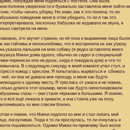
идимо, побуждая меня подняться с постели. Она была
реисполнена уверенности и буквально заставляла меня пойти н
ухню, чтобы начать уборку. Не знаю, как я это поняла: то ли
абушкино поведение меня в этом убедило, то ли я так это
нтерпретировала, поскольку бабушка не издавала ни звука, а
олько смотрела на меня.
озможно, это звучит странно, но её поза и выражение лица были
ак настойчивы и непоколебимы, что я восприняла их как угрозу.
на указала пальцем на мою собаку (я редко оставляла моего
ихуахуа Микки дома одного, обычно он сидел в специальной
умке-переноске или на руках, когда я покидала дом) и что-то
ромычала. В следующую секунду в моей комнате упал стул, и
атрясся комод с креслом. Я попыталась вырваться и
сбежать
т неё, но она не давала мне проходу, и меня как будто
ригвоздило к одному месту. Я тряслась от ужаса и не помню,
колько длился этот кошмар, меня как будто гипнотизировали
абушкины глаза — они стали чёрными и большими. Я помню,
то я всё ещё лежала в кровати, а она стояла уже на полу,
аклонившись ко мне совсем близко.
отом я помню, что Микки подполз ко мне и стал лизать моё
ицо, поскуливая. Тогда я то ли проснулась, то ли очнулась и
могла пошевелиться. Однако Микки по-прежнему был возле