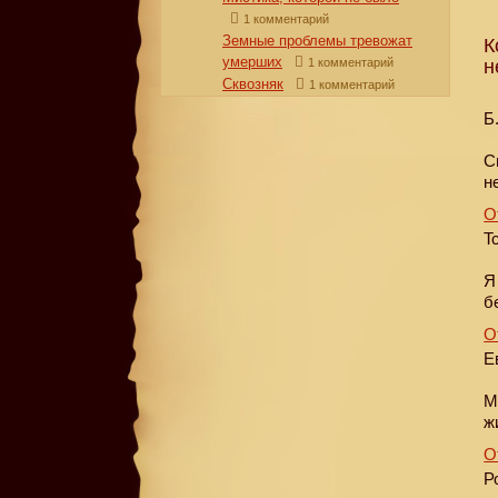
1 комментарий
Земные проблемы тревожат
К
умерших
1 комментарий
н
Сквозняк
1 комментарий
Б
С
н
О
T
Я
б
О
Е
М
ж
О
Р