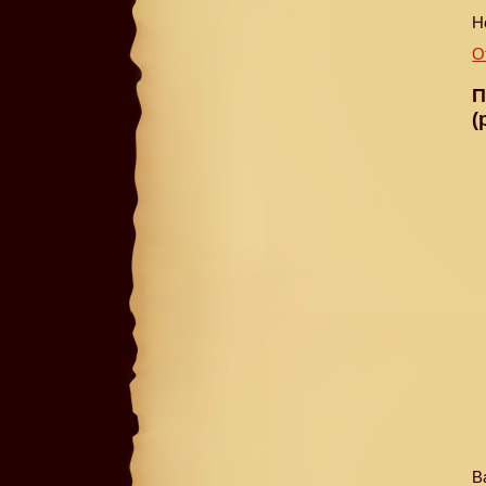
Н
О
П
(
В