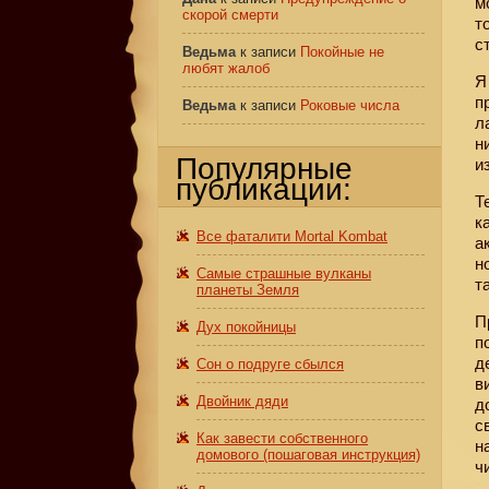
м
скорой смерти
т
с
Ведьма
к записи
Покойные не
любят жалоб
Я
п
Ведьма
к записи
Роковые числа
л
н
Популярные
и
публикации:
Т
к
Все фаталити Mortal Kombat
а
н
Самые страшные вулканы
т
планеты Земля
П
Дух покойницы
п
д
Сон о подруге сбылся
в
Двойник дяди
д
с
Как завести собственного
н
домового (пошаговая инструкция)
ч