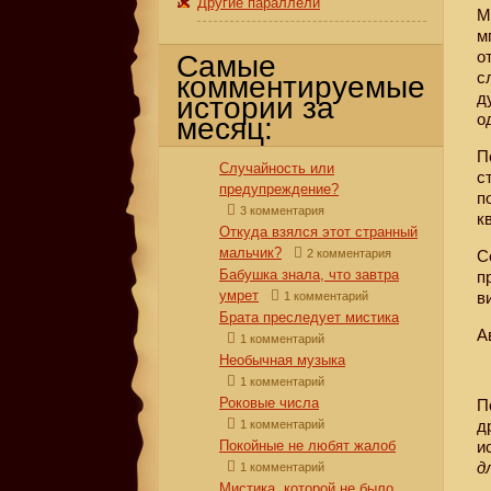
Другие параллели
М
м
о
Самые
с
комментируемые
д
истории за
о
месяц:
П
Случайность или
с
предупреждение?
п
3 комментария
к
Откуда взялся этот странный
мальчик?
2 комментария
С
Бабушка знала, что завтра
п
умрет
в
1 комментарий
Брата преследует мистика
А
1 комментарий
Необычная музыка
1 комментарий
Роковые числа
П
д
1 комментарий
Покойные не любят жалоб
и
д
1 комментарий
Мистика, которой не было