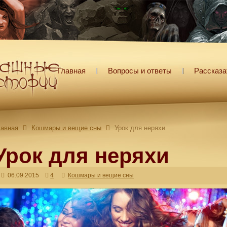
Главная
Вопросы и ответы
Рассказа
лавная
Кошмары и вещие сны
Урок для неряхи
Урок для неряхи
06.09.2015
4
Кошмары и вещие сны