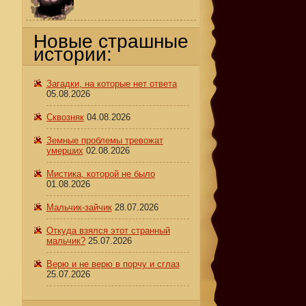
Новые страшные
истории:
Загадки, на которые нет ответа
05.08.2026
Сквозняк
04.08.2026
Земные проблемы тревожат
умерших
02.08.2026
,
Мистика, которой не было
01.08.2026
Мальчик-зайчик
28.07.2026
Откуда взялся этот странный
мальчик?
25.07.2026
Верю и не верю в порчу и сглаз
25.07.2026