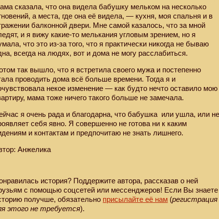
ама сказала, что она видела бабушку мельком на несколько
гновений, а места, где она её видела, — кухня, моя спальня и в
тражении балконной двери. Мне самой казалось, что за мной
ледят, и я вижу какие-то мелькания угловым зрением, но я
умала, что это из-за того, что я практически никогда не бываю
дна, всегда на людях, вот и дома не могу расслабиться.
отом так вышло, что я встретила своего мужа и постепенно
тала проводить дома всё больше времени. Тогда я и
очувствовала некое изменение — как будто нечто оставило мою
вартиру, мама тоже ничего такого больше не замечала.
ейчас я очень рада и благодарна, что бабушка
или ушла, или н
роявляет себя явно. Я совершенно не готова ни к каким
идениям и контактам и предпочитаю не знать лишнего.
втор: Анжелика
онравилась история? Поддержите автора, рассказав о ней
рузьям с помощью соцсетей или мессенджеров! Если Вы знаете
сторию получше, обязательно
присылайте её нам
(
регистрация
ля этого не требуется
).