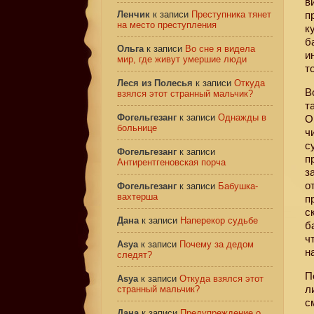
в
Ленчик
к записи
Преступника тянет
п
на место преступления
к
б
Ольга
к записи
Во сне я видела
и
мир, где живут умершие люди
т
Леся из Полесья
к записи
Откуда
В
взялся этот странный мальчик?
т
Фогельгезанг
к записи
Однажды в
О
больнице
ч
с
Фогельгезанг
к записи
п
Антирентгеновская порча
з
о
Фогельгезанг
к записи
Бабушка-
вахтерша
п
с
Дана
к записи
Наперекор судьбе
б
ч
Asya
к записи
Почему за дедом
н
следят?
П
Asya
к записи
Откуда взялся этот
л
странный мальчик?
с
Дана
к записи
Предупреждение о