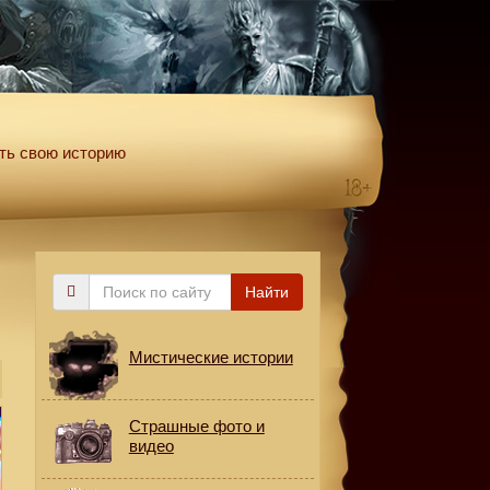
ть свою историю
Поиск
Найти
по
сайту
Мистические истории
Страшные фото и
видео