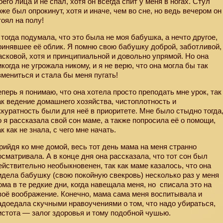
оего лица и не спал, хотя он всегда спит у меня в ногах. Стул
оже был опрокинут, хотя и иначе, чем во сне, но ведь вечером он
тоял на полу!
 тогда подумала, что это была не моя бабушка, а нечто другое,
ринявшее её облик. Я помню свою бабушку доброй, заботливой,
асковой, хотя и принципиальной и довольно упрямой. Но она
икогда не угрожала никому, и я не верю, что она могла бы так
змениться и стала бы меня пугать!
еперь я понимаю, что она хотела просто преподать мне урок, так
ак ведение домашнего хозяйства, чистоплотность и
ккуратность были для неё в приоритете. Мне было стыдно тогда
о я рассказала свой сон маме, а также попросила её о помощи,
ак как не знала, с чего мне начать.
рийдя ко мне домой, весь тот день мама на меня странно
осматривала. А в конце дня она рассказала, что тот сон был
ействительно необыкновенен, так как маме казалось, что она
идела бабушку (свою покойную свекровь) несколько раз у меня
ома в те редкие дни, когда навещала меня, но
списала это на
воё воображение. Конечно, мама сама меня воспитывала и
адоедала скучными нравоучениями о том, что надо убираться,
истота — залог здоровья и тому подобной чушью.