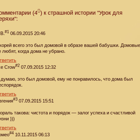
омментарии (4
) к страшной истории "Урок для
еряхи":
#1
.В.
06.09.2015 20:46
корей всего это был домовой в образе вашей бабушки. Домовы
е любят, когда дома не убрано.
тветить
#2
ce Crow
07.09.2015 12:32
 думаю, это был домовой, ему не понравилось, что дома был
еспорядок.
тветить
#3
вгения
07.09.2015 15:51
ораль такова: чистота и порядок — залог успеха и счастливой
изни )))
тветить
#4
омео
10.11.2015 06:13