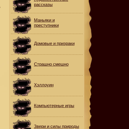
рассказы
а
Маньяки и
преступники
Домовые и призраки
Страшно смешно
Хэллоуин
Компьютерные игры
Звери и силы природы