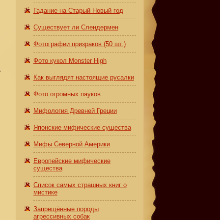
Гадание на Старый Новый год
Существует ли Слендермен
Фотографии призраков (50 шт.)
Фото кукол Monster High
е
Как выглядят настоящие русалки
Фото огромных пауков
Мифология Древней Греции
Японские мифические существа
Мифы Северной Америки
Европейские мифические
существа
Список самых страшных книг о
мистике
Запрещённые породы
агрессивных собак