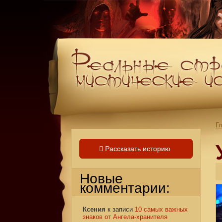
Г
Рассказать историю
Новые
комментарии:
Ксения
к записи
10 самых важных
знаков от Ангела-хранителя