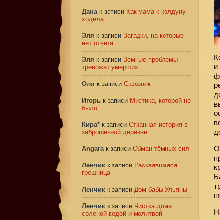
Дана
к записи
Как мама к колдуну
ходила
Эля
к записи
Загадки, на которые
нет ответа
К
Эля
к записи
Земные проблемы
и
тревожат умерших
ф
Оля
к записи
Сквозняк
р
д
Игорь
к записи
Мистика, которой не
в
было
о
в
Кира*
к записи
Странная история в
д
заброшенной деревне
О
Angara
к записи
Обман тёмных сил
п
Ленчик
к записи
Раскаявшаяся
к
грешница
Б
т
Ленчик
к записи
Дом бабы Ульяны
п
Ленчик
к записи
Чистка дома
Н
соленой водой и молитвой