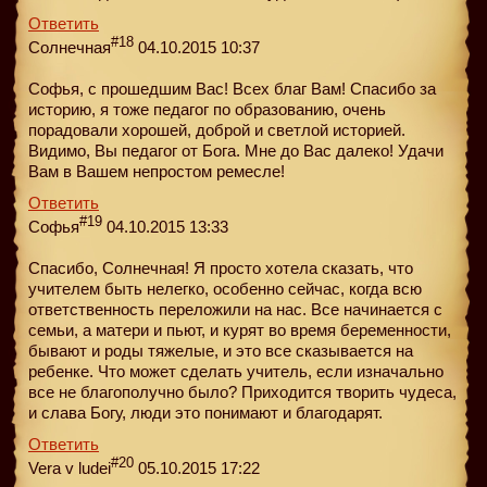
Ответить
#18
Солнечная
04.10.2015 10:37
Софья, с прошедшим Вас! Всех благ Вам! Спасибо за
историю, я тоже педагог по образованию, очень
порадовали хорошей, доброй и светлой историей.
Видимо, Вы педагог от Бога. Мне до Вас далеко! Удачи
Вам в Вашем непростом ремесле!
Ответить
#19
Софья
04.10.2015 13:33
Спасибо, Солнечная! Я просто хотела сказать, что
учителем быть нелегко, особенно сейчас, когда всю
ответственность переложили на нас. Все начинается с
семьи, а матери и пьют, и курят во время беременности,
бывают и роды тяжелые, и это все сказывается на
ребенке. Что может сделать учитель, если изначально
все не благополучно было? Приходится творить чудеса,
и слава Богу, люди это понимают и благодарят.
Ответить
#20
Vera v ludei
05.10.2015 17:22