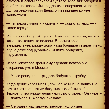
опухоль в левом плечевом суставе. Мальчик бледнел и
слабел на глазах. Им предложили операцию, и после
долгой реабилитации Денис опять пришел ко мне
заниматься.
— Ты такой сильный и смелый, — сказала я ему. — Я
тобой горжусь.
Ребенок слабо улыбнулся. Ясные серые глаза, чистая
кожа, шелковистые волосы. Я посмотрела
внимательнее: между лопатками большое темное пятно,
видно даже под рубашкой. «Опять обидели», —
подумала я.
Через некоторое время ему сделали повторную
операцию, уже в Москве.
— У нас рецидив, — рыдала бабушка в трубку.
Когда Денис через месяц пришел ко мне на занятия, он
почти светился, таким бледным и слабым он был.
Темное пятно между лопатками стало
ярче. «Он умрет»,
— подумала я. А вслух сказала:
— Сегодня у нас множественное число имен