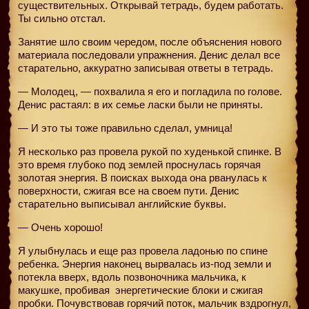
существительных. Открывай тетрадь, будем работать.
Ты сильно отстал.
Занятие шло своим чередом, после объяснения нового
материала последовали упражнения. Денис делал все
старательно, аккуратно записывая ответы в тетрадь.
— Молодец, — похвалила я его и погладила по голове.
Денис растаял: в их семье ласки были не приняты.
— И это ты тоже правильно сделал, умница!
Я несколько раз провела рукой по худенькой спинке. В
это время глубоко под землей проснулась горячая
золотая энергия. В поисках выхода она рванулась к
поверхности, сжигая все на своем пути. Денис
старательно выписывал английские буквы.
— Очень хорошо!
Я улыбнулась и еще раз провела ладонью по спине
ребенка. Энергия наконец вырвалась из-под земли и
потекла вверх, вдоль позвоночника мальчика, к
макушке, пробивая
энергетические блоки и сжигая
пробки. Почувствовав горячий поток, мальчик вздрогнул,