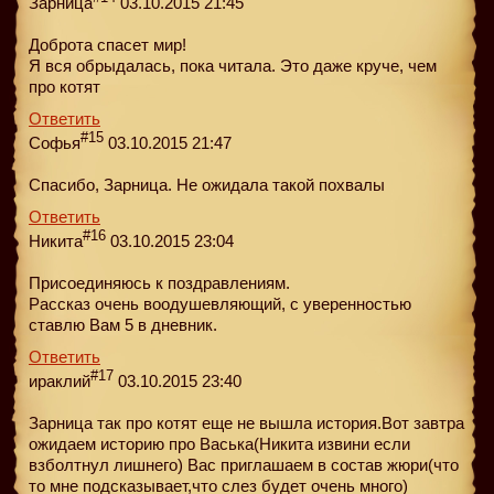
Зарница
03.10.2015 21:45
Доброта спасет мир!
Я вся обрыдалась, пока читала. Это даже круче, чем
про котят
Ответить
#15
Софья
03.10.2015 21:47
Спасибо, Зарница. Не ожидала такой похвалы
Ответить
#16
Никита
03.10.2015 23:04
Присоединяюсь к поздравлениям.
Рассказ очень воодушевляющий, с уверенностью
ставлю Вам 5 в дневник.
Ответить
#17
ираклий
03.10.2015 23:40
Зарница так про котят еще не вышла история.Вот завтра
ожидаем историю про Васька(Никита извини если
взболтнул лишнего) Вас приглашаем в состав жюри(что
то мне подсказывает,что слез будет очень много)