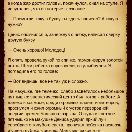
а когда жар достиг головы, покачнулся, сидя на стуле. Я
испугалась, что он потеряет сознание.
— Посмотри, какую букву ты здесь написал? А какую
нужно?
Денис опомнился и, зачеркнув ошибку, написал сверху
другую букву.
— Очень хорошо! Молодец!
Я опять провела рукой по спинке, гармонизируя золотой
поток. Щеки ребенка порозовели, он улыбнулся. Я
погладила его по голове:
— Вот видишь, все не так уж и сложно.
На макушке, где темечко, слабо засветилось небольшое
пятнышко: энергетический центр был готов к работе. А
далеко в космосе, среди огромных планет и метеоров,
проснулся и ожил огромный сгусток первородной
энергии времен Большого взрыва. Оттуда в светлое
пятнышко на макушке Дениса ударил яркий луч
серебристо-голубого света, пронизал ребенка насквозь
и ушел глубоко в землю. Мальчик просиял от