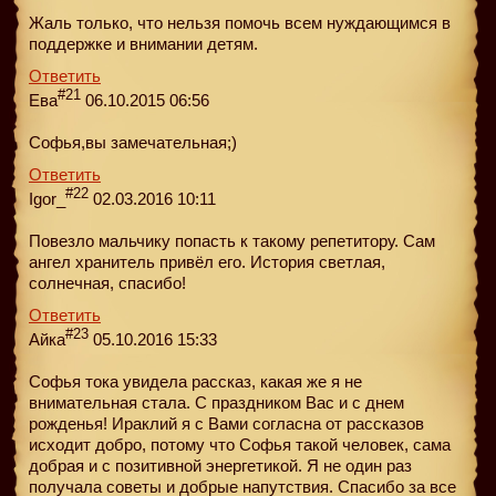
Жаль только, что нельзя помочь всем нуждающимся в
поддержке и внимании детям.
Ответить
#21
Ева
06.10.2015 06:56
Софья,вы замечательная;)
Ответить
#22
Igor_
02.03.2016 10:11
Повезло мальчику попасть к такому репетитору. Сам
ангел хранитель привёл его. История светлая,
солнечная, спасибо!
Ответить
#23
Айка
05.10.2016 15:33
Софья тока увидела рассказ, какая же я не
внимательная стала. С праздником Вас и с днем
рожденья! Ираклий я с Вами согласна от рассказов
исходит добро, потому что Софья такой человек, сама
добрая и с позитивной энергетикой. Я не один раз
получала советы и добрые напутствия. Спасибо за все