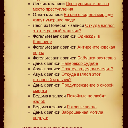
Ленчик
к записи
Преступника тянет на
место преступления
Ольга
к записи
Во сне я видела мир, где
живут умершие люди
Леся из Полесья
к записи
Откуда взялся
этот странный мальчик?
Фогельгезанг
к записи
Однажды в
больнице
Фогельгезанг
к записи
Антирентгеновская
порча
Фогельгезанг
к записи
Бабушка-вахтерша
Дана
к записи
Наперекор судьбе
Asya
к записи
Почему за дедом следят?
Asya
к записи
Откуда взялся этот
странный мальчик?
Дана
к записи
Предупреждение о скорой
смерти
Ведьма
к записи
Покойные не любят
жалоб
Ведьма
к записи
Роковые числа
Дана
к записи
Заброшенная могила
подруги