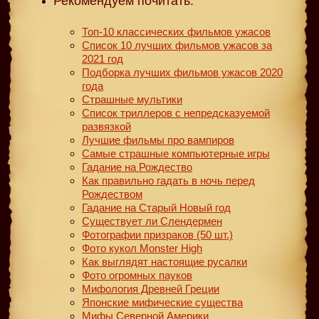
Рекомендуем почитать:
Топ-10 классических фильмов ужасов
Список 10 лучших фильмов ужасов за
2021 год
Подборка лучших фильмов ужасов 2020
года
Страшные мультики
Список триллеров с непредсказуемой
развязкой
Лучшие фильмы про вампиров
Самые страшные компьютерные игры
Гадание на Рождество
Как правильно гадать в ночь перед
Рождеством
Гадание на Старый Новый год
Существует ли Слендермен
Фотографии призраков (50 шт.)
Фото кукол Monster High
Как выглядят настоящие русалки
Фото огромных пауков
Мифология Древней Греции
Японские мифические существа
Мифы Северной Америки