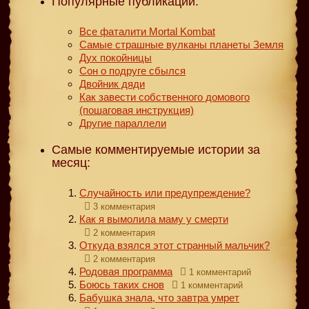
Популярные публикации:
Все фаталити Mortal Kombat
Самые страшные вулканы планеты Земля
Дух покойницы
Сон о подруге сбылся
Двойник дяди
Как завести собственного домового
(пошаговая инструкция)
Другие параллели
Самые комментируемые истории за
месяц:
Случайность или предупреждение?
3 комментария
Как я вымолила маму у смерти
2 комментария
Откуда взялся этот странный мальчик?
2 комментария
Родовая программа
1 комментарий
Боюсь таких снов
1 комментарий
Бабушка знала, что завтра умрет