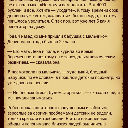
не сказала мне: «Не могу я вам платить. Вот 4000
рублей, и все. Хотите — уходите». К тому времени срок
договора уже истек, жаловаться было некуда, поэтому
пришлось уволиться. С тех пор, вот уже лет 5 как я
репетитор на дому.
Года 4 назад ко мне пришли бабушка с мальчиком
Денисом, он тогда был во 2 классе:
— Его мать Лена и пила, и курила во время
беременности, поэтому он с запоздалым психическим
развитием, — сказала она.
Я посмотрела на мальчика — худенький, бледный.
Бабушка, по ее словам, в прошлом детский психиатр, но
уже давно на пенсии.
— Не беспокойтесь, будем стараться, — сказала я ей, и
мы начали заниматься.
Ребенок оказался
просто запущенным и забитым,
взрослые за своими проблемами детских не видели,
только кричали и требовали. В итоге накопленные
обиды и непонимание близких людей вылились в