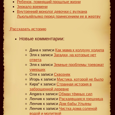
Ребенок, помнящий прошлые жизни
Зеркало времени
Внутренний монолог девочки с вулкана
Льюльяйльяко перед принесением ее в жертву
Рассказать историю
Новые комментарии:
Дана
к записи
Как мама к колдуну ходила
Эля
к записи
Загадки, на которые нет
ответа
Эля
к записи
Земные проблемы тревожат
умерших
Оля
к записи
Сквозняк
Игорь
к записи
Мистика, которой не было
Кира*
к записи
Странная история в
заброшенной деревне
Angara
к записи
Обман тёмных сил
Ленчик
к записи
Раскаявшаяся грешница
Ленчик
к записи
Дом бабы Ульяны
Ленчик
к записи
Чистка дома соленой
водой и молитвой