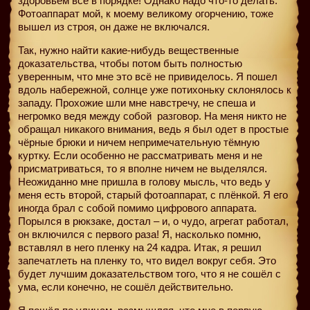
здоровьем всё в порядке! Однако надо что-то делать.
Фотоаппарат мой, к моему великому огорчению, тоже
вышел из строя, он даже не включался.
Так, нужно найти какие-нибудь вещественные
доказательства, чтобы потом быть полностью
уверенным, что мне это всё не привиделось. Я пошел
вдоль набережной, солнце уже потихоньку склонялось к
западу. Прохожие шли мне навстречу, не спеша и
негромко ведя между собой
разговор. На меня никто не
обращал никакого внимания, ведь я был одет в простые
чёрные брюки и ничем непримечательную тёмную
куртку. Если особенно не рассматривать меня и не
присматриваться, то я вполне ничем не выделялся.
Неожиданно мне пришла в голову мысль, что ведь у
меня есть второй, старый фотоаппарат, с плёнкой. Я его
иногда брал с собой помимо цифрового аппарата.
Порылся в рюкзаке, достал – и, о чудо, агрегат работал,
он включился с первого раза! Я, насколько помню,
вставлял в него пленку на 24 кадра. Итак, я решил
запечатлеть на пленку то, что видел вокруг себя. Это
будет лучшим доказательством того, что я не сошёл с
ума, если конечно, не сошёл действительно.