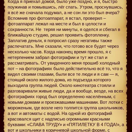
Когда я приехал домой, было уже поздно, и я, быстро
поужинав и помывшись, лёг спать. Утром, проснувшись,
я всё же сначала подумал, а не сон ли это был вчера?
Вспомнив про фотоаппарат, я встал, проверил –
фотоаппарат лежал на месте и был в целости и
сохранности. Не
теряя ни минуты, я оделся и сбегал в
ближайшую студию, решил проявить фотопленку.
Заплатив деньги, я попросил сразу негативы также
распечатать. Мне сказали, что готово все будет через
несколько часов. Когда наконец время прошло, я с
нетерпением забрал фотографии и тут же стал и
рассматривать. От увиденного меня прошиб холодный
пот – на фотографиях было действительно всё то, что я
видел своими глазами, были все те люди и я сам — я,
стоящий около жилого дома, из подъезда которого
выходила группа людей. Около кинотеатра стояли и
разговаривали живые люди, да и вообще, везде, на всех
фотографиях город был определенно населённым, с
новыми домами и проезжавшими машинами. Вот лотки с
мороженым, где возле него толпится группа школьников,
а вот и автоматы с водой. На одной из фотографий
красовался щит с надписью огромными красными
буквами: «СЛАВА ТРУДУ» и «ПЯТИЛЕТКУ В 4 ГОДА!», а
вот и школьники в коричневой школьной форме, с