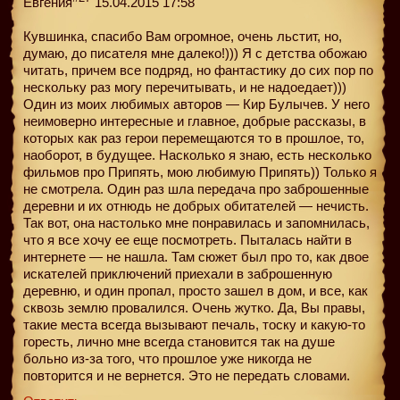
Евгения
15.04.2015 17:58
Кувшинка, спасибо Вам огромное, очень льстит, но,
думаю, до писателя мне далеко!))) Я с детства обожаю
читать, причем все подряд, но фантастику до сих пор по
нескольку раз могу перечитывать, и не надоедает)))
Один из моих любимых авторов — Кир Булычев. У него
неимоверно интересные и главное, добрые рассказы, в
которых как раз герои перемещаются то в прошлое, то,
наоборот, в будущее. Насколько я знаю, есть несколько
фильмов про Припять, мою любимую Припять)) Только я
не смотрела. Один раз шла передача про заброшенные
деревни и их отнюдь не добрых обитателей — нечисть.
Так вот, она настолько мне понравилась и запомнилась,
что я все хочу ее еще посмотреть. Пыталась найти в
интернете — не нашла. Там сюжет был про то, как двое
искателей приключений приехали в заброшенную
деревню, и один пропал, просто зашел в дом, и все, как
сквозь землю провалился. Очень жутко. Да, Вы правы,
такие места всегда вызывают печаль, тоску и какую-то
горесть, лично мне всегда становится так на душе
больно из-за того, что прошлое уже никогда не
повторится и не вернется. Это не передать словами.