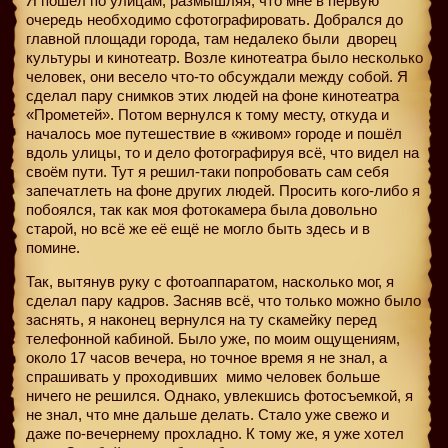
Я пошёл по улицам, размышляя, что мне в первую
очередь необходимо сфотографировать. Добрался до
главной площади города, там недалеко были
дворец
культуры и кинотеатр. Возле кинотеатра было несколько
человек, они весело что-то обсуждали между собой. Я
сделал пару снимков этих людей на фоне кинотеатра
«Прометей». Потом вернулся к тому месту, откуда и
началось мое путешествие в «живом» городе и пошёл
вдоль улицы, то и дело фотографируя всё, что видел на
своём пути. Тут я решил-таки попробовать сам себя
запечатлеть на фоне других людей. Просить кого-либо я
побоялся, так как моя фотокамера была довольно
старой, но всё же её ещё не могло быть здесь и в
помине.
Так, вытянув руку с фотоаппаратом, насколько мог, я
сделал пару кадров. Засняв всё, что только можно было
заснять, я наконец вернулся на ту скамейку перед
телефонной кабиной. Было уже, по моим ощущениям,
около 17 часов вечера, но точное время я не знал, а
спрашивать у проходивших
мимо человек больше
ничего не решился. Однако, увлекшись фотосъемкой, я
не знал, что мне дальше делать. Стало уже свежо и
даже по-вечернему прохладно. К тому же, я уже хотел