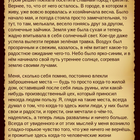
Вернее, то, что от него осталось. В городе, в котором я
живу, уже вовсю ворвалась и хозяйничала весна. Было
начало мая, и погода стояла просто замечательная, то
тут, то там, мелькали, весело гоняясь друг за другом,
солнечные зайчики. Земля уже была сухая и теперь
жадно впитывала в себя солнечный свет. Кое-где даже
успела вылезти первая зелёная травка. Воздух был
прозрачным и свежим, казалось, в нём витает какое-то
радостное ожидание чего-то. Небо было ярко-синим, и в
нём начинало свой путь утреннее солнце, согревая
землю своими лучами.
Меня, сколько себя помню, постоянно влекли
заброшенные места — будь то просто когда-то жилой
дом, оставивший после себя лишь руины, или какой-
нибудь производственный цех, который приносил
некогда людям пользу. Я, глядя на такие места, всегда
думал о том, что когда-то здесь жили люди, у них были
свои и радости, и горести, они мечтали о чём-то,
надеялись, а теперь лишь развалины и ничего больше.
Всегда от увиденного и от этих мыслей у меня возникло
сладко-горькое чувство того, что уже ничего не вернёшь,
и прожитые здесь когда-то человеческие жизни