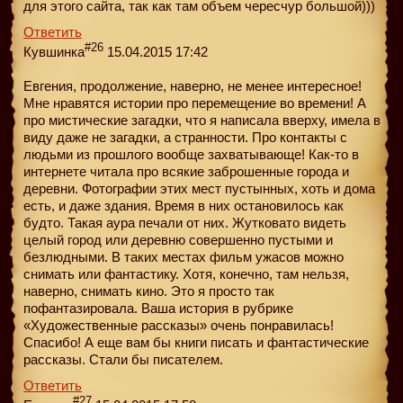
для этого сайта, так как там объем чересчур большой)))
Ответить
#26
Кувшинка
15.04.2015 17:42
Евгения, продолжение, наверно, не менее интересное!
Мне нравятся истории про перемещение во времени! А
про мистические загадки, что я написала вверху, имела в
виду даже не загадки, а странности. Про контакты с
людьми из прошлого вообще захватывающе! Как-то в
интернете читала про всякие заброшенные города и
деревни. Фотографии этих мест пустынных, хоть и дома
есть, и даже здания. Время в них остановилось как
будто. Такая аура печали от них. Жутковато видеть
целый город или деревню совершенно пустыми и
безлюдными. В таких местах фильм ужасов можно
снимать или фантастику. Хотя, конечно, там нельзя,
наверно, снимать кино. Это я просто так
пофантазировала. Ваша история в рубрике
«Художественные рассказы» очень понравилась!
Спасибо! А еще вам бы книги писать и фантастические
рассказы. Стали бы писателем.
Ответить
#27