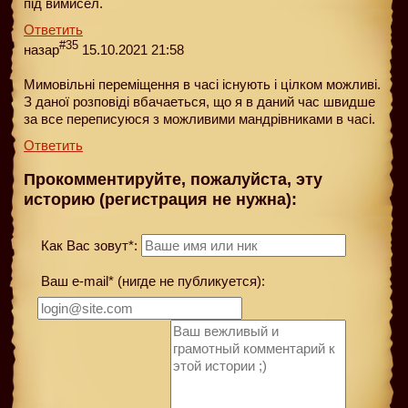
під вимисел.
Ответить
#35
назар
15.10.2021 21:58
Мимовільні переміщення в часі існують і цілком можливі.
З даної розповіді вбачаеться, що я в даний час швидше
за все переписуюся з можливими мандрівниками в часі.
Ответить
Прокомментируйте, пожалуйста, эту
историю (регистрация не нужна):
Как Вас зовут*:
Ваш e-mail* (нигде не публикуется):