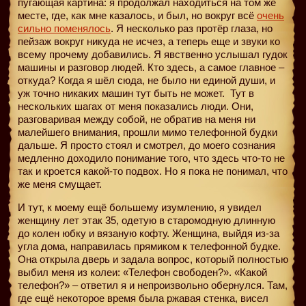
пугающая картина: я продолжал находиться на том же
месте, где, как мне казалось, и был, но вокруг всё
очень
сильно поменялось
. Я несколько раз протёр глаза, но
пейзаж вокруг никуда не исчез, а теперь еще и звуки ко
всему прочему добавились. Я явственно услышал гудок
машины и разговор людей. Кто здесь, а самое главное –
откуда? Когда я шёл сюда, не было ни единой души, и
уж точно никаких машин тут быть не может.
Тут в
нескольких шагах от меня показались люди. Они,
разговаривая между собой, не обратив на меня ни
малейшего внимания, прошли мимо телефонной будки
дальше. Я просто стоял и смотрел, до моего сознания
медленно доходило понимание того, что здесь что-то не
так и кроется какой-то подвох. Но я пока не понимал, что
же меня смущает.
И тут, к моему ещё большему изумлению, я увидел
женщину лет этак 35, одетую в старомодную длинную
до колен юбку и вязаную кофту. Женщина, выйдя из-за
угла дома, направилась прямиком к телефонной будке.
Она открыла дверь и задала вопрос, который полностью
выбил меня из колеи: «Телефон свободен?». «Какой
телефон?» – ответил я и непроизвольно обернулся. Там,
где ещё некоторое время была ржавая стенка, висел