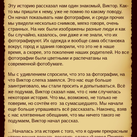
Эту историю рассказал нам один знакомый, Виктор. Как-
то мы пришли к нему, уже не помню по какому поводу.
Он начал показывать нам фотографии, и среди прочих
мы увидели несколько снимков, мягко говоря, очень
странных. На них были изображены разные люди и как
бы случайно, казалось, они даже и не знали, что их
фотографируют. Их одежда и вообще сама обстановка
вокруг, город и здания говорили, что это не в наше
время, а скорее, это поколение наших родителей. Но все
фотографии были цветными и распечатаны на
современной фотобумаге.
Мы с удивлением спросили, что это за фотографии, на
что Виктор слегка замялся. Это нас еще больше
заинтриговало, мы стали просить и допытываться. Всё
же подумав, Виктор сказал нам, что с ним случилась
некоторая история. Что мы, возможно, не только не
поверим, но сочтём его
за сумасшедшего. Мы начали
еще больше упрашивать всё рассказать. Наконец, взяв
с нас клятвенные обещания, что мы ничего такого не
подумаем, Виктор начал рассказ.
…Началась эта история с того, что я одним прекрасным
утром решил поехать посетить славный город Припять.