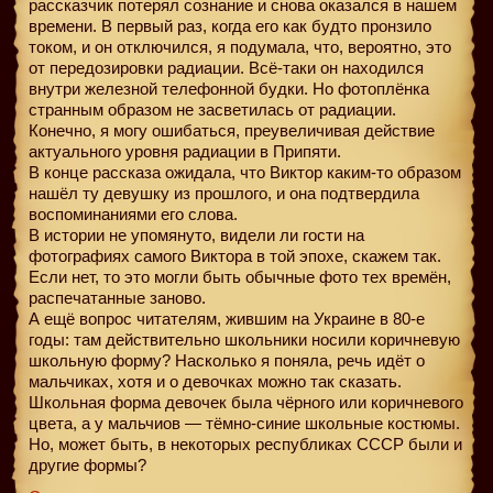
рассказчик потерял сознание и снова оказался в нашем
времени. В первый раз, когда его как будто пронзило
током, и он отключился, я подумала, что, вероятно, это
от передозировки радиации. Всё-таки он находился
внутри железной телефонной будки. Но фотоплёнка
странным образом не засветилась от радиации.
Конечно, я могу ошибаться, преувеличивая действие
актуального уровня радиации в Припяти.
В конце рассказа ожидала, что Виктор каким-то образом
нашёл ту девушку из прошлого, и она подтвердила
воспоминаниями его слова.
В истории не упомянуто, видели ли гости на
фотографиях самого Виктора в той эпохе, скажем так.
Если нет, то это могли быть обычные фото тех времён,
распечатанные заново.
А ещё вопрос читателям, жившим на Украине в 80-е
годы: там действительно школьники носили коричневую
школьную форму? Насколько я поняла, речь идёт о
мальчиках, хотя и о девочках можно так сказать.
Школьная форма девочек была чёрного или коричневого
цвета, а у мальчиов — тёмно-синие школьные костюмы.
Но, может быть, в некоторых республиках СССР были и
другие формы?