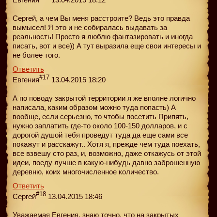
Сергей, а чем Вы меня расстроите? Ведь это правда
вымысел! Я это и не собиралась выдавать за
реальность! Просто я люблю фантазировать и иногда
писать, вот и все)) А тут выразила еще свои интересы и
не более того.
Ответить
#17
Евгения
13.04.2015 18:20
А по поводу закрытой территории я же вполне логично
написала, каким образом можно туда попасть) А
вообще, если серьезно, то чтобы посетить Припять,
нужно заплатить где-то около 100-150 долларов, и с
дорогой душой тебя проведут туда да еще сами все
покажут и расскажут.. Хотя я, прежде чем туда поехать,
все взвешу сто раз, и, возможно, даже откажусь от этой
идеи, поеду лучше в какую-нибудь давно заброшенную
деревню, коих многочисленное количество.
Ответить
#18
Сергей
13.04.2015 18:46
Уважаемая Евгения, знаю точно, что на закрытых