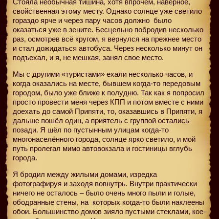
Стояла необычная тишина, хотя впрочем, наверное,
свойственная этому месту. Однако солнце уже светило
гораздо ярче и через пару часов должно
было
оказаться уже в зените. Бесцельно побродив несколько
раз, осмотрев всё кругом, я вернулся на прежнее место
и стал дожидаться автобуса. Через несколько минут он
подъехал, и я, не мешкая, занял свое место.
Мы с другими «туристами» ехали несколько часов, и
когда оказались на месте, бывшем когда-то передовым
городом, было уже ближе к полудню. Так как я попросил
просто провести меня через КПП и потом вместе с ними
доехать до самой Припяти, то, оказавшись в Припяти, я
дальше пошёл один, а приятель с группой остались
позади. Я шёл по пустынным улицам когда-то
многонаселённого города, солнце ярко светило, и мой
путь пролегал мимо автовокзала и гостиницы вглубь
города.
Я бродил между жилыми домами, изредка
фотографируя и заходя вовнутрь. Внутри практически
ничего не осталось – было очень много пыли и голые,
ободранные стены, на
которых когда-то были наклеены
обои. Большинство домов зияло пустыми стеклами, кое-