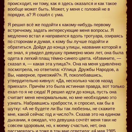
происходит, ни тому, как я здесь оказался и как такое
вообще может быть. Может, у меня с головой не в
порядке, а? Я сошёл с ума.
Я решил всё же подойти к какому-нибудь первому
встречному, задать интересующие меня вопросы. Я
медленно встал и направился вдоль тротуара, озираясь
по сторонам и думая, к кому бы лучше подойти и
обратиться. Дойдя до конца улицы, названия которой я
не знал, я увидел девушку примерно моих лет, она была
одета в легкий плащ тёмно-синего цвета. «Извините, —
сказал я, — какая эта улица?». Она на меня удивлённо
посмотрела, но ответила: «Улица
Дружбы Народов, а
Вы, наверное, приезжий?». Я, поколебавшись,
утвердительно кивнул: «Да, несколько часов назад
приехал». Причём это была истинная правда, вот только
ехал-то я не сюда! Я решил идти до конца, пусть она
считает меня ненормальным, но мне необходимо это
узнать. Набравшись храбрости, я спросил, как бы в
шутку: «А не будете ли Вы так любезны, не скажите
мне, какой сейчас год и число?». Сказав это на едином
дыхании, я ожидал, что девушка сочтёт меня таки не
совсем здоровым, но, к моему счастью, нет, она
рассмеялась и тоже в тон мне ответила: «4 мая 1985