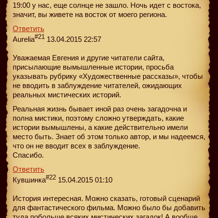
19:00 у нас, еще солнце не зашло. Ночь идет с востока,
значит, вы живете на восток от моего региона.
Ответить
#21
Aurelia
13.04.2015 22:57
Уважаемая Евгения и другие читатели сайта,
присылающие вымышленные истории, просьба
указывать рубрику «Художественные рассказы», чтобы
не вводить в заблуждение читателей, ожидающих
реальных мистических историй.
Реальная жизнь бывает иной раз очень загадочна и
полна мистики, поэтому сложно утверждать, какие
истории вымышлены, а какие действительно имели
место быть. Знает об этом только автор, и мы надеемся,
что он не вводит всех в заблуждение.
Спасибо.
Ответить
#22
Кувшинка
15.04.2015 01:10
История интересная. Можно сказать, готовый сценарий
для фантастического фильма. Можно было бы добавить
туда побольше всяких мистических загадок! А вообще