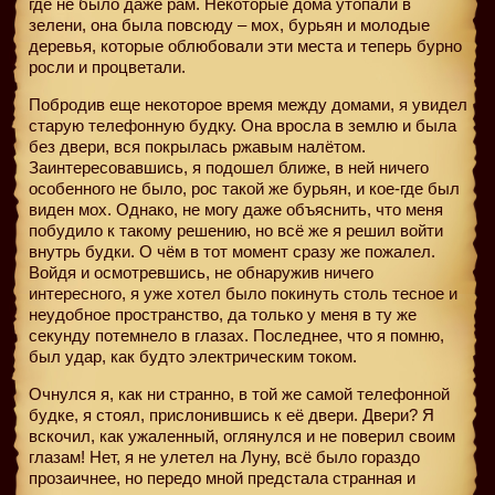
где не было даже рам. Некоторые дома утопали в
зелени, она была повсюду – мох, бурьян и молодые
деревья, которые облюбовали эти места и теперь бурно
росли и процветали.
Побродив еще некоторое время между домами, я увидел
старую телефонную будку. Она вросла в землю и была
без двери, вся покрылась ржавым налётом.
Заинтересовавшись, я подошел ближе, в ней ничего
особенного не было, рос такой же бурьян, и кое-где был
виден мох. Однако, не могу даже объяснить, что меня
побудило к такому решению, но всё же я решил войти
внутрь будки. О чём в тот момент сразу же пожалел.
Войдя и осмотревшись, не обнаружив ничего
интересного, я уже хотел было покинуть столь тесное и
неудобное пространство, да только у меня в ту же
секунду потемнело в глазах. Последнее, что я помню,
был удар, как будто электрическим током.
Очнулся я, как ни странно, в той же самой телефонной
будке, я стоял, прислонившись к её двери. Двери? Я
вскочил, как ужаленный, оглянулся и не поверил своим
глазам! Нет, я не улетел на Луну, всё было гораздо
прозаичнее, но передо мной предстала странная и