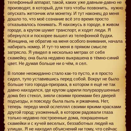
телефонный аппарат, такой, каких уже давным-давно не
производят, в который, для того чтобы позвонить,
нужно
опускать жетончик или монетку. И тут наконец до меня
дошло то, что моё сознание всё это время просто
отказывалось понимать. Я нахожусь в городе, в живом
городе, а кругом шумит транспорт, и ходят люди. Я
обернулся и поскорее вышел из телефонной будки.
Женщина, не обратив на меня особого внимания, начала
набирать номер. И тут-то меня в прямом смысле
затрясло. Я увидел в несколько метрах от себя
скамейку, она была недавно выкрашена в тёмно-синий
цвет. Не думая больше ни о чём, я сел.
В голове неожиданно стало как-то пусто, и я просто
сидел, тупо уставившись перед собой. Вокруг не было
больше того города-призрака, в котором я ещё не так
давно находился, где кругом царили полуразрушенные
дома без стекол, зияли своими проемами без дверей
подъезды, и повсюду была пыль и ржавчина. Нет,
теперь
передо мной ослеплял своими яркими красками
другой город: ухоженный, в котором радовали глаза
только недавно построенные дома, покрашенные
скамейки и с кучей веселых, беззаботных людей на
улицах. Я не находил объяснений ни тому, что сейчас