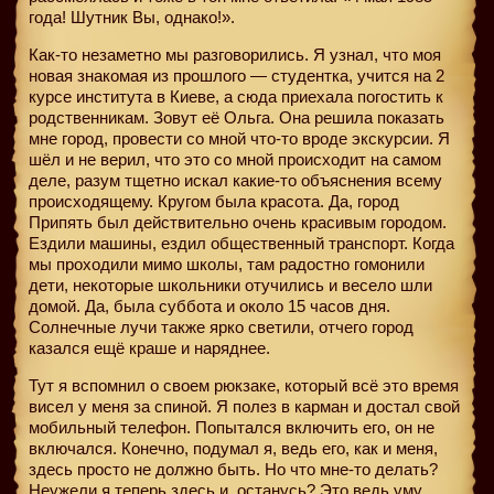
года! Шутник Вы, однако!».
Как-то незаметно мы разговорились. Я узнал, что моя
новая знакомая из прошлого — студентка, учится на 2
курсе института в Киеве, а сюда приехала погостить к
родственникам. Зовут её Ольга. Она решила показать
мне город, провести со мной что-то вроде экскурсии. Я
шёл и не верил, что это со мной происходит на самом
деле, разум тщетно искал какие-то объяснения всему
происходящему. Кругом была красота. Да, город
Припять был действительно очень красивым городом.
Ездили машины, ездил общественный транспорт. Когда
мы проходили мимо школы, там радостно гомонили
дети, некоторые школьники отучились и весело шли
домой. Да, была суббота и около 15 часов дня.
Солнечные лучи также ярко светили, отчего город
казался ещё краше и наряднее.
Тут я вспомнил о своем рюкзаке, который всё это время
висел у меня за спиной. Я полез в карман и достал свой
мобильный телефон. Попытался включить его, он не
включался. Конечно, подумал я, ведь его, как и меня,
здесь просто не должно быть. Но что мне-то делать?
Неужели я теперь здесь и
останусь? Это ведь уму