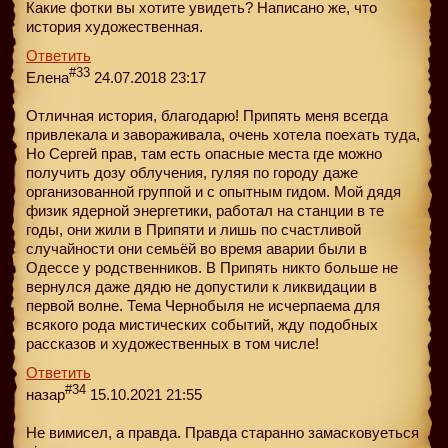
Какие фотки вы хотите увидеть? Написано же, что
история художественная.
Ответить
#33
Елена
24.07.2018 23:17
Отличная история, благодарю! Припять меня всегда
привлекала и завораживала, очень хотела поехать туда,
Но Сергей прав, там есть опасные места где можно
получить дозу облучения, гуляя по городу даже
организованной группой и с опытным гидом. Мой дядя
физик ядерной энергетики, работал на станции в те
годы, они жили в Припяти и лишь по счастливой
случайности они семьёй во время аварии были в
Одессе у родственников. В Припять никто больше не
вернулся даже дядю не допустили к ликвидации в
первой волне. Тема Чернобыля не исчерпаема для
всякого рода мистических событий, жду подобных
рассказов и художественных в том числе!
Ответить
#34
назар
15.10.2021 21:55
Не вимисел, а правда. Правда старанно замасковуеться