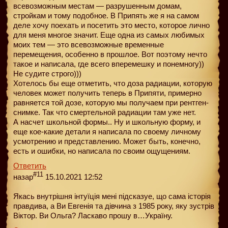
всевозможным местам — разрушенным домам,
стройкам и тому подобное. В Припять же я на самом
деле хочу поехать и посетить это место, которое лично
для меня многое значит. Еще одна из самых любимых
моих тем — это всевозможные временные
перемещения, особенно в прошлое. Вот поэтому нечто
такое и написала, где всего вперемешку и понемногу))
Не судите строго)))
Хотелось бы еще отметить, что доза радиации, которую
человек может получить теперь в Припяти, примерно
равняется той дозе, которую мы получаем при рентген-
снимке. Так что смертельной радиации там уже нет.
А насчет школьной формы.. Ну и школьную форму, и
еще кое-какие детали я написала по своему личному
усмотрению и представлению. Может быть, конечно,
есть и ошибки, но написала по своим ощущениям.
Ответить
#11
назар
15.10.2021 12:52
Якась внутрішня інтуїція мені підсказуе, що сама історія
правдива, а Ви Евгенія та дівчина з 1985 року, яку зустрів
Віктор. Ви Ольга? Ласкаво прошу в…Україну.