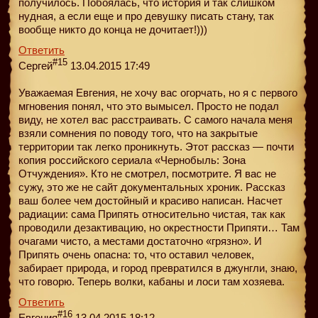
получилось. Побоялась, что история и так слишком
нудная, а если еще и про девушку писать стану, так
вообще никто до конца не дочитает!)))
Ответить
#15
Сергей
13.04.2015 17:49
Уважаемая Евгения, не хочу вас огорчать, но я с первого
мгновения понял, что это вымысел. Просто не подал
виду, не хотел вас расстраивать. С самого начала меня
взяли сомнения по поводу того, что на закрытые
территории так легко проникнуть. Этот рассказ — почти
копия российского сериала «Чернобыль: Зона
Отчуждения». Кто не смотрел, посмотрите. Я вас не
сужу, это же не сайт документальных хроник. Рассказ
ваш более чем достойный и красиво написан. Насчет
радиации: сама Припять относительно чистая, так как
проводили дезактивацию, но окрестности Припяти… Там
очагами чисто, a местами достаточно «грязно». И
Припять очень опасна: то, что оставил человек,
забирает природа, и город превратился в джунгли, знаю,
что говорю. Теперь волки, кабаны и лоси там хозяева.
Ответить
#16
Евгения
13.04.2015 18:12