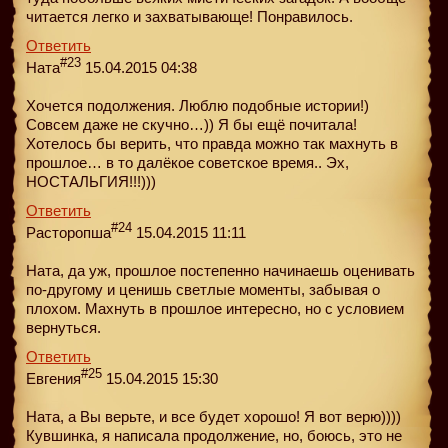
читается легко и захватывающе! Понравилось.
Ответить
#23
Ната
15.04.2015 04:38
Хочется подолжения. Люблю подобные истории!)
Совсем даже не скучно…)) Я бы ещё почитала!
Хотелось бы верить, что правда можно так махнуть в
прошлое… в то далёкое советское время.. Эх,
НОСТАЛЬГИЯ!!!)))
Ответить
#24
Расторопша
15.04.2015 11:11
Ната, да уж, прошлое постепенно начинаешь оценивать
по-другому и ценишь светлые моменты, забывая о
плохом. Махнуть в прошлое интересно, но с условием
вернуться.
Ответить
#25
Евгения
15.04.2015 15:30
Ната, а Вы верьте, и все будет хорошо! Я вот верю))))
Кувшинка, я написала продолжение, но, боюсь, это не