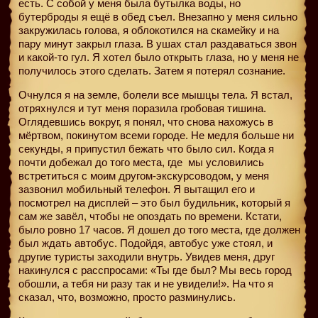
есть. С собой у меня была бутылка воды, но
бутерброды я ещё в обед съел. Внезапно у меня сильно
закружилась голова, я облокотился на скамейку и на
пару минут закрыл глаза. В ушах стал раздаваться звон
и какой-то гул. Я хотел было открыть глаза, но у меня не
получилось этого сделать. Затем я потерял сознание.
Очнулся я на земле, болели все мышцы тела. Я встал,
отряхнулся и тут меня поразила гробовая тишина.
Оглядевшись вокруг, я понял, что снова нахожусь в
мёртвом, покинутом всеми городе. Не медля больше ни
секунды, я припустил бежать что было сил. Когда я
почти добежал до того места, где
мы условились
встретиться с моим другом-экскурсоводом, у меня
зазвонил мобильный телефон. Я вытащил его и
посмотрел на дисплей – это был будильник, который я
сам же завёл, чтобы не опоздать по времени. Кстати,
было ровно 17 часов. Я дошел до того места, где должен
был ждать автобус. Подойдя, автобус уже стоял, и
другие туристы заходили внутрь. Увидев меня, друг
накинулся с расспросами: «Ты где был? Мы весь город
обошли, а тебя ни разу так и не увидели!». На что я
сказал, что, возможно, просто разминулись.