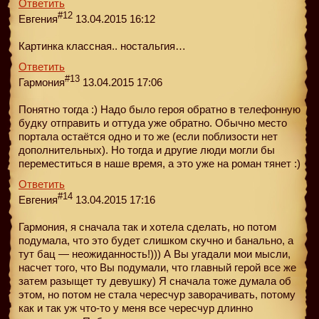
Ответить
#12
Евгения
13.04.2015 16:12
Картинка классная.. ностальгия…
Ответить
#13
Гармония
13.04.2015 17:06
Понятно тогда :) Надо было героя обратно в телефонную
будку отправить и оттуда уже обратно. Обычно место
портала остаётся одно и то же (если поблизости нет
дополнительных). Но тогда и другие люди могли бы
переместиться в наше время, а это уже на роман тянет :)
Ответить
#14
Евгения
13.04.2015 17:16
Гармония, я сначала так и хотела сделать, но потом
подумала, что это будет слишком скучно и банально, а
тут бац — неожиданность!))) А Вы угадали мои мысли,
насчет того, что Вы подумали, что главный герой все же
затем разыщет ту девушку) Я сначала тоже думала об
этом, но потом не стала чересчур заворачивать, потому
как и так уж что-то у меня все чересчур длинно