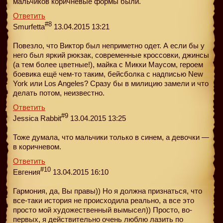
мальчиков коричневые формы были.
Ответить
#8
Smurfetta
13.04.2015 13:21
Повезло, что Виктор был неприметно одет. А если бы у
него был яркий рюкзак, современные кроссовки, джинсы
(а тем более цветные!), майка с Микки Маусом, героем
боевика ещё чем-то таким, бейсболка с надписью New
York или Los Angeles? Сразу бы в милицию замели и что
делать потом, неизвестно.
Ответить
#9
Jessica Rabbit
13.04.2015 13:25
Тоже думала, что мальчики только в синем, а девочки —
в коричневом.
Ответить
#10
Евгения
13.04.2015 16:10
Гармония, да, Вы правы)) Но я должна признаться, что
все-таки история не происходила реально, а все это
просто мой художественный вымысел)) Просто, во-
первых, я действительно очень люблю лазить по