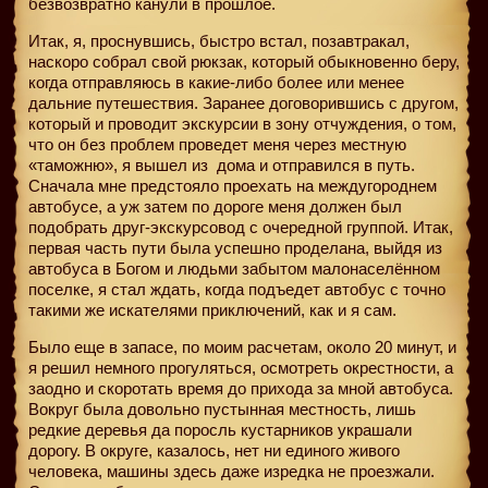
безвозвратно канули в прошлое.
Итак, я, проснувшись, быстро встал, позавтракал,
наскоро собрал свой рюкзак, который обыкновенно беру,
когда отправляюсь в какие-либо более или менее
дальние путешествия. Заранее договорившись с другом,
который и проводит экскурсии в зону отчуждения, о том,
что он без проблем проведет меня через местную
«таможню», я вышел из
дома и отправился в путь.
Сначала мне предстояло проехать на междугороднем
автобусе, а уж затем по дороге меня должен был
подобрать друг-экскурсовод с очередной группой. Итак,
первая часть пути была успешно проделана, выйдя из
автобуса в Богом и людьми забытом малонаселённом
поселке, я стал ждать, когда подъедет автобус с точно
такими же искателями приключений, как и я сам.
Было еще в запасе, по моим расчетам, около 20 минут, и
я решил немного прогуляться, осмотреть окрестности, а
заодно и скоротать время до прихода за мной автобуса.
Вокруг была довольно пустынная местность, лишь
редкие деревья да поросль кустарников украшали
дорогу. В округе, казалось, нет ни единого живого
человека, машины здесь даже изредка не проезжали.