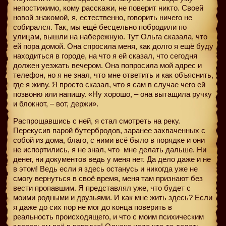
непостижимо, кому расскажи, не поверит никто. Своей
новой знакомой, я, естественно, говорить ничего не
собирался. Так, мы ещё бесцельно побродили по
улицам, вышли на набережную. Тут Ольга сказала, что
ей пора домой. Она спросила меня, как долго я ещё буду
находиться в городе, на что я ей сказал, что сегодня
должен уезжать вечером. Она попросила мой адрес и
телефон, но я не знал, что мне ответить и как объяснить,
где я живу. Я просто сказал, что я сам в случае чего ей
позвоню или напишу. «Ну хорошо, – она вытащила ручку
и блокнот, – вот, держи».
Распрощавшись с ней, я стал смотреть на реку.
Перекусив парой бутербродов, заранее захваченных с
собой из дома, благо, с ними всё было в порядке и они
не испортились, я не знал, что
мне делать дальше. Ни
денег, ни документов ведь у меня нет. Да дело даже и не
в этом! Ведь если я здесь останусь и никогда уже не
смогу вернуться в своё время, меня там признают без
вести пропавшим. Я представлял уже, что будет с
моими родными и друзьями. И как мне жить здесь? Если
я даже до сих пор не мог до конца поверить в
реальность происходящего, и что с моим психическим