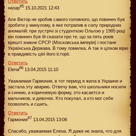
Ответить
#5
назар
15.10.2021 12:43
Але Віктор не зробив самого головного, що повинен був
зробити у минулому, в яке потрапив в силу природних
аномалій: при зустрічі зі студенткою Ольгою у 1985 році
він повинен був їй сказати про те, що за пять років
врешті зникне СРСР (Московська імперія) і постане
Українська Держава. В тому помилка. А так я цілком вірю
в правдивість ціеї його історії.
Ответить
#6
Elena
13.04.2015 11:10
Уважаемая Гармония, в тот период я жила в Украине и
застала эту аварию. Отвечу вам, что школьники носили
и синюю, и коричневую форму, это касается и
мальчиков, и девочек. Кто покупал, а кто мог себе
позволить и сшить.
Ответить
#7
Гармония
13.04.2015 13:06
Спасибо, уважаемая Елена. Я даже не знала, что для