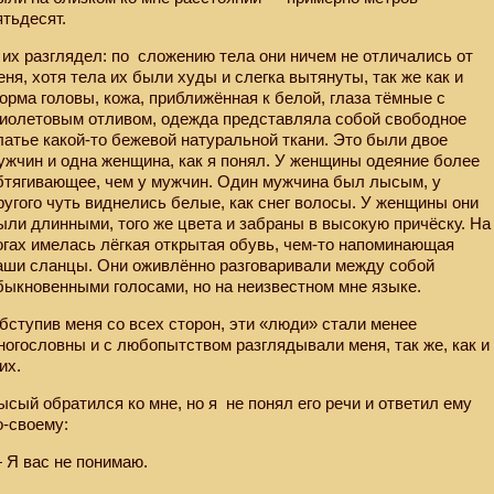
ятьдесят.
 их разглядел: по
сложению тела они ничем не отличались от
еня, хотя тела их были худы и слегка вытянуты, так же как и
орма головы, кожа, приближённая к белой, глаза тёмные с
иолетовым отливом, одежда представляла собой свободное
латье какой-то бежевой натуральной ткани. Это были двое
ужчин и одна женщина, как я понял. У женщины одеяние более
бтягивающее, чем у мужчин. Один мужчина был лысым, у
ругого чуть виднелись белые, как снег волосы. У женщины они
ыли длинными, того же цвета и забраны в высокую причёску. На
огах имелась лёгкая открытая обувь, чем-то напоминающая
аши сланцы. Они оживлённо разговаривали между собой
быкновенными голосами, но на неизвестном мне языке.
бступив меня со всех сторон, эти «люди» стали менее
ногословны и с любопытством разглядывали меня, так же, как и
 их.
ысый обратился ко мне, но я
не понял его речи и ответил ему
о-своему:
 Я вас не понимаю.