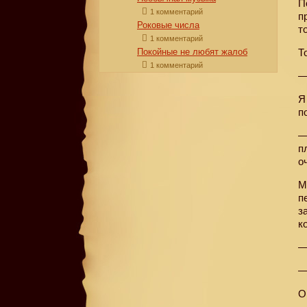
П
1 комментарий
п
Роковые числа
т
1 комментарий
Покойные не любят жалоб
Т
1 комментарий
—
Я
п
—
п
о
М
п
з
к
—
—
О