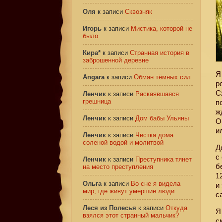
Оля
к записи
Сквозняк
Игорь
к записи
Мистика, которой не
было
Кира*
к записи
Странная история в
заброшенной деревне
Я
Angara
к записи
Обман тёмных сил
р
С
Ленчик
к записи
Раскаявшаяся
грешница
п
ж
Ленчик
к записи
Дом бабы Ульяны
О
и
Ленчик
к записи
Чистка дома
соленой водой и молитвой
Д
с
Ленчик
к записи
Преступника тянет
б
на место преступления
1
Ольга
к записи
Во сне я видела
и
мир, где живут умершие люди
с
Леся из Полесья
к записи
Откуда
Я
взялся этот странный мальчик?
с