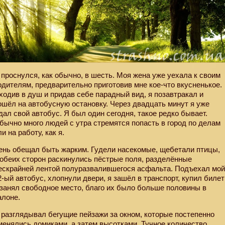
 проснулся, как обычно, в шесть. Моя жена уже уехала к своим
одителям, предварительно приготовив мне кое-что вкусненькое.
ходив в душ и придав себе парадный вид, я позавтракал и
ошёл на автобусную остановку. Через двадцать минут я уже
дал свой автобус. Я был один сегодня, такое редко бывает.
бычно много людей с утра стремятся попасть в город по делам
ли на работу, как я.
ень обещал быть жарким. Гудели насекомые, щебетали птицы,
 обеих сторон раскинулись пёстрые поля, разделённые
ескрайней лентой полуразвалившегося асфальта. Подъехал мо
2-ый автобус, хлопнули двери, я зашёл в транспорт, купил билет
 занял свободное место, благо их было больше половины в
алоне.
 разглядывал бегущие пейзажи за окном, которые постепенно
менялись домиками, а затем высотками. Тучное количество