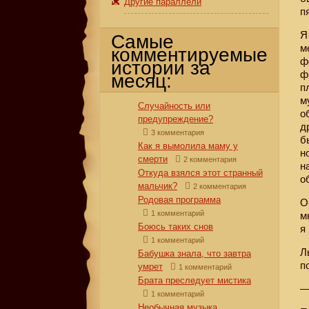
Другие параллели
п
Я
Самые
м
комментируемые
ф
истории за
ф
месяц:
п
м
Случайность или
о
предупреждение?
д
3 комментария
б
Как я вымолила маму у
н
смерти
2 комментария
н
Откуда взялся этот странный
о
мальчик?
2 комментария
Родовая программа
О
1 комментарий
м
Боюсь таких снов
я
1 комментарий
Л
Бабушка знала, что завтра
п
умрет
1 комментарий
Брата преследует мистика
—
1 комментарий
Необычная музыка