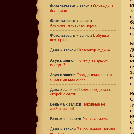
м
Фогельгезанг
к записи
Однажды в
з
больнице
с
Фогельгезанг
к записи
б
Антирентгеновская порча
н
п
Фогельгезанг
к записи
Бабушка-
вахтерша
М
д
Дана
к записи
Наперекор судьбе
в
Asya
к записи
Почему за дедом
м
следят?
п
з
Asya
к записи
Откуда взялся этот
и
странный мальчик?
с
Дана
к записи
Предупреждение о
В
скорой смерти
С
Ведьма
к записи
Покойные не
д
любят жалоб
п
н
Ведьма
к записи
Роковые числа
с
в
Дана
к записи
Заброшенная могила
з
подруги