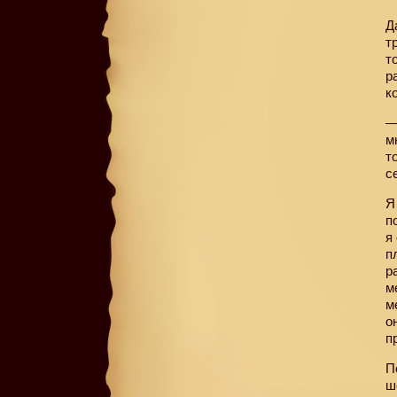
Д
т
т
р
к
—
м
т
с
Я
п
я
п
р
м
м
о
п
П
ш