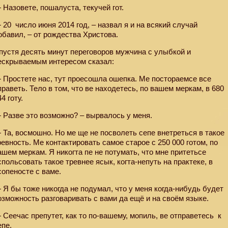
 Назовете, пошалуста, текучей гот.
 20
число июня 2014 год, – назвал я и на всякий случай
обавил, – от рождества Христова.
пустя десять минут переговоров мужчина с улыбкой и
ескрываемым интересом сказал:
 Простете нас, тут проесошла ошепка. Ме постораемсе все
праветь. Тело в том, что ве находетесь, по вашем меркам, в 680
44 готу.
 Разве это возможно? – вырвалось у меня.
 Та, восмошно. Но ме ще не посволеть сепе внетреться в такое
ревность. Ме контактировать самое старое с 250 000 готом, по
ашем меркам. Я никогта пе не потумать, что мне притетьсе
спольсовать такое тревнее ясык, когта-непуть на практеке, в
сопеносте с ваме.
 Я бы тоже никогда не подумал, что у меня когда-нибудь будет
озможность разговаривать с вами да ещё и на своём языке.
 Сеечас препутет, как то по-вашему, мопиль, ве отправетесь
к
епе.