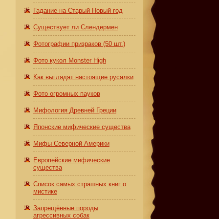
Гадание на Старый Новый год
Существует ли Слендермен
Фотографии призраков (50 шт.)
Фото кукол Monster High
Как выглядят настоящие русалки
Фото огромных пауков
Мифология Древней Греции
Японские мифические существа
Мифы Северной Америки
Европейские мифические
существа
Список самых страшных книг о
мистике
Запрещённые породы
агрессивных собак