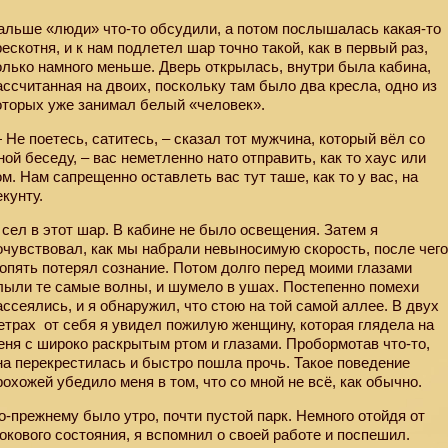
альше «люди» что-то обсудили, а потом послышалась какая-то
рескотня, и к нам подлетел шар точно такой, как в первый раз,
олько намного меньше. Дверь открылась, внутри была кабина,
ассчитанная на двоих, поскольку там было два кресла, одно из
оторых уже занимал белый «человек».
 Не поетесь, сатитесь, – сказал тот мужчина, который вёл со
ной беседу, – вас неметленно нато отправить, как то хаус или
ом. Нам сапрещенно оставлеть вас тут таше, как то у вас, на
екунту.
 сел в этот шар. В кабине не было освещения. Затем я
очувствовал, как мы набрали невыносимую скорость, после чег
 опять потерял сознание. Потом долго перед моими глазами
лыли те самые волны, и шумело в ушах. Постепенно помехи
ассеялись, и я обнаружил, что стою на той самой аллее. В двух
етрах
от себя я увидел пожилую женщину, которая глядела на
еня с широко раскрытым ртом и глазами. Пробормотав что-то,
на перекрестилась и быстро пошла прочь. Такое поведение
рохожей убедило меня в том, что со мной не всё, как обычно.
о-прежнему было утро, почти пустой парк. Немного отойдя от
окового состояния, я вспомнил о своей работе и поспешил.