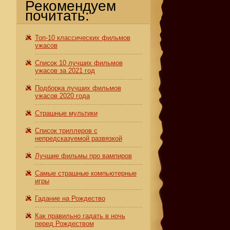
Рекомендуем
почитать:
Топ-10 классических фильмов
ужасов
Список 10 лучших фильмов
ужасов за 2021 год
Подборка лучших фильмов
ужасов 2020 года
Страшные мультики
Список триллеров с
непредсказуемой развязкой
Лучшие фильмы про вампиров
Самые страшные компьютерные
игры
Гадание на Рождество
Как правильно гадать в ночь
перед Рождеством