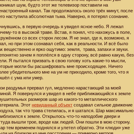
роникал шум, будто этот же телевизор поставили на
енастроенный канал. Так продолжалось около трёх минут, после
его наступила абсолютная тьма. Наверно, я потерял сознание.
чнувшись, в первую очередь я увидел ясное небо. Я лежал
очему-то в высокой траве. Встав, я понял, что нахожусь в поле,
кружённом со всех сторон лесом. Я не знал, где я, возможно, я
пал, но при этом сознавал себя, как в реальности. И всё было
ак вещественно и ярко ощутимо: земля,
трава, запахи и звуки.
епонятно зачем я поплёлся в одну сторону, всё равно какую, без
ели. Я пытался призвать в свою голову хоть какие-то мысли,
оторые могли бы расшифровать мне происходящее. Ничего
олее убедительного мне на ум не приходило, кроме того, что я
ошёл с ума или умер.
ои раздумья прервал гул, медленно нарастающий за моей
пиной. Я повернулся и увидел в небе приближающийся к земле
нушительных размеров шар из какого-то металлического
атериала. Этот
невиданный объект
создавал сильное движение
оздуха, так что трава стелилась, и я шатался. Шар максимально
риблизился к земле. Открылось что-то наподобие двери и
ттуда вышли трое, вроде как людей. Они пошли в мою сторону.
ар тем временем поднялся и улетел обратно. Эти «люди» уже
ыли на близком ко мне расстоянии — примерно метров