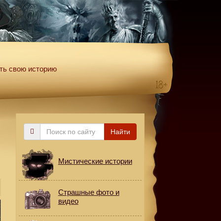
ть свою историю
Поиск
Найти
по
сайту
Мистические истории
Страшные фото и
видео