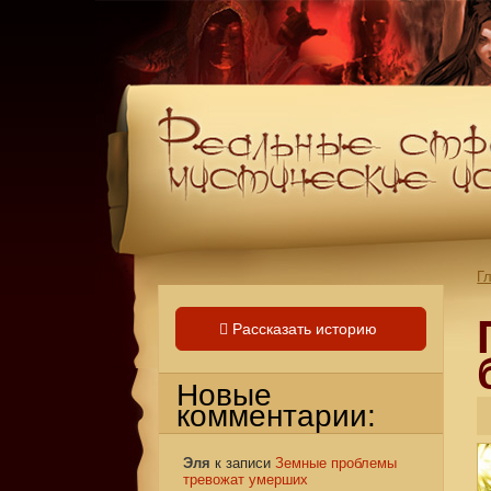
Г
Рассказать историю
Новые
комментарии:
Эля
к записи
Земные проблемы
тревожат умерших