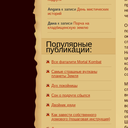
п
Angara
к записи
День мистических
н
историй
ч
Дана
к записи
Порча на
О
кладбищенскую землю
п
о
с
Популярные
т
публикации:
Н
ц
Все фаталити Mortal Kombat
к
б
Самые страшные вулканы
с
планеты Земля
М
Дух покойницы
с
в
Сон о подруге сбылся
м
Двойник дяди
в
п
Как завести собственного
о
домового (пошаговая инструкция)
Ш
б