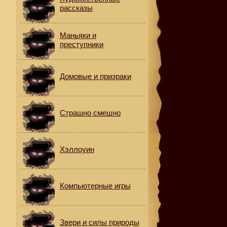
рассказы
Маньяки и
преступники
Домовые и призраки
Страшно смешно
Хэллоуин
Компьютерные игры
Звери и силы природы