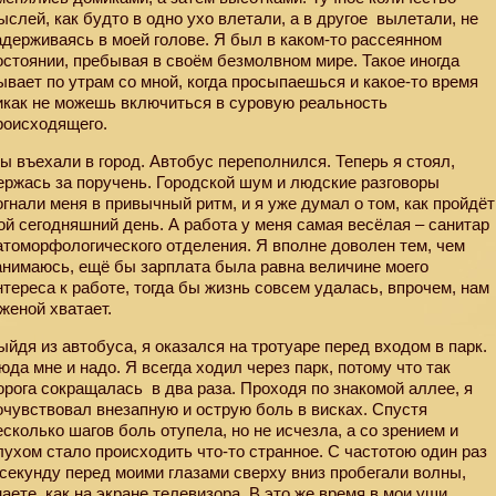
ыслей, как будто в одно ухо влетали, а в другое
вылетали, не
адерживаясь в моей голове. Я был в каком-то рассеянном
остоянии, пребывая в своём безмолвном мире. Такое иногда
ывает по утрам со мной, когда просыпаешься и какое-то время
икак не можешь включиться в суровую реальность
роисходящего.
ы въехали в город. Автобус переполнился. Теперь я стоял,
ержась за поручень. Городской шум и людские разговоры
огнали меня в привычный ритм, и я уже думал о том, как пройдёт
ой сегодняшний день. А работа у меня самая весёлая – санитар
атоморфологического отделения. Я вполне доволен тем, чем
анимаюсь, ещё бы зарплата была равна величине моего
нтереса к работе, тогда бы жизнь совсем удалась, впрочем, нам
 женой хватает.
ыйдя из автобуса, я оказался на тротуаре перед входом в парк.
юда мне и надо. Я всегда ходил через парк, потому что так
орога сокращалась
в два раза. Проходя по знакомой аллее, я
очувствовал внезапную и острую боль в висках. Спустя
есколько шагов боль отупела, но не исчезла, а со зрением и
лухом стало происходить что-то странное. С частотою один раз
 секунду перед моими глазами сверху вниз пробегали волны,
наете, как на экране телевизора. В это же время в мои уши