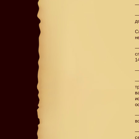
—
—
д
С
н
—
с
1
—
—
т
в
и
о
—
в
—
с