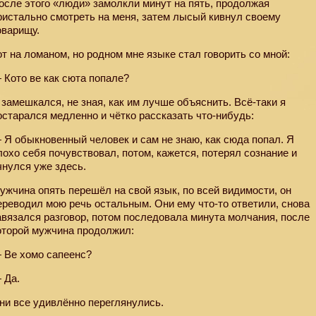
осле этого «люди» замолкли минут на пять, продолжая
ристально смотреть на меня, затем лысый кивнул своему
оварищу.
от на ломаном, но родном мне языке стал говорить со мной:
 Кото ве как сюта попале?
 замешкался, не зная, как им лучше объяснить. Всё-таки я
остарался медленно и чётко рассказать что-нибудь:
 Я обыкновенный человек и сам не знаю, как сюда попал. Я
лохо себя почувствовал, потом, кажется, потерял сознание и
чнулся уже здесь.
ужчина опять перешёл на свой язык, по всей видимости, он
ереводил мою речь остальным. Они ему что-то ответили, снова
авязался разговор, потом последовала минута молчания, после
оторой мужчина продолжил:
 Ве хомо сапеенс?
 Да.
ни все удивлённо переглянулись.