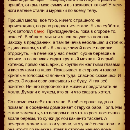
пришёл, открыл мою сумку и вытаскивает ключи! У меня
ноги ватные стали и мурашки по всему телу.
Прошёл месяц, всё тихо, ничего страшного не
происходило, но рано радоваться стали. Была суббота,
муж затопил
баню
. Припозднились, пока в огороде то,
пока сё. В общем, мыться я пошла уже за полночь.
Захожу в предбанник, а там печечка небольшая и столик
с диванчиком, чтобы было где зимой после парилки
отдохнуть. На печечке у нас лежат
сухие березовые
веники, а на вениках сидит круглый мохнатый серый
котёнок, прямо как шарик, с круглыми жёлтыми глазами
и кисточками на ушах. Показывает в сторону и говорит
хриплым голосом: «Глянь-ка туда, спасибо скажешь». И
исчез. Эмоции свои описывать не буду. И так всё
понятно. Ничего подобного я в жизни и представить не
могла. Думали с мужем, кто он и что сказать хотел.
Со временем всё стало ясно. В той стороне, куда он
показал, в соседнем доме живёт старуха баба Поля. Мы
стали замечать, что вечером она что-то роет постоянно
возле берёзы, то сучки домой какие-то таскает. А
вечером гуляли как-то и узрели, что у неё свеча горит, и
она что-то по книжке читает в сторону нашего дома.