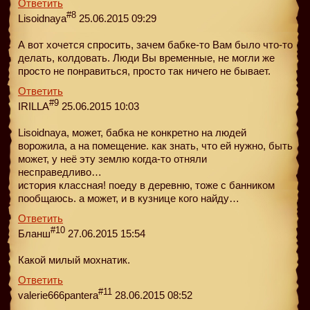
Ответить
#8
Lisoidnaya
25.06.2015 09:29
А вот хочется спросить, зачем бабке-то Вам было что-то
делать, колдовать. Люди Вы временные, не могли же
просто не понравиться, просто так ничего не бывает.
Ответить
#9
IRILLA
25.06.2015 10:03
Lisoidnaya, может, бабка не конкретно на людей
ворожила, а на помещение. как знать, что ей нужно, быть
может, у неё эту землю когда-то отняли
несправедливо…
история классная! поеду в деревню, тоже с банником
пообщаюсь. а может, и в кузнице кого найду…
Ответить
#10
Бланш
27.06.2015 15:54
Какой милый мохнатик.
Ответить
#11
valerie666pantera
28.06.2015 08:52