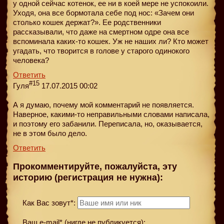
у одной сейчас котенок, ее ни в коей мере не успокоили.
Уходя, она все бормотала себе под нос: «Зачем они
столько кошек держат?». Ее родственники
рассказывали, что даже на смертном одре она всe
вспоминала каких-то кошек. Уж не наших ли? Кто может
угадать, что творится в голове у старого одинокого
человека?
Ответить
#15
Гуля
17.07.2015 00:02
А я думаю, почему мой комментарий не появляется.
Наверное, какими-то неправильными словами написала,
и поэтому его забанили. Переписала, но, оказывается,
не в этом было дело.
Ответить
Прокомментируйте, пожалуйста, эту
историю (регистрация не нужна):
Как Вас зовут*:
Ваш e-mail* (нигде не публикуется):