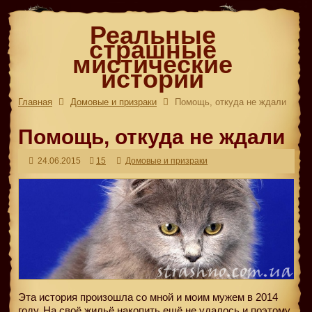
Реальные
страшные
мистические
истории
Главная
Домовые и призраки
Помощь, откуда не ждали
Помощь, откуда не ждали
24.06.2015
15
Домовые и призраки
Эта история произошла со мной и моим мужем в 2014
году. На своё жильё накопить ещё не удалось и поэтому