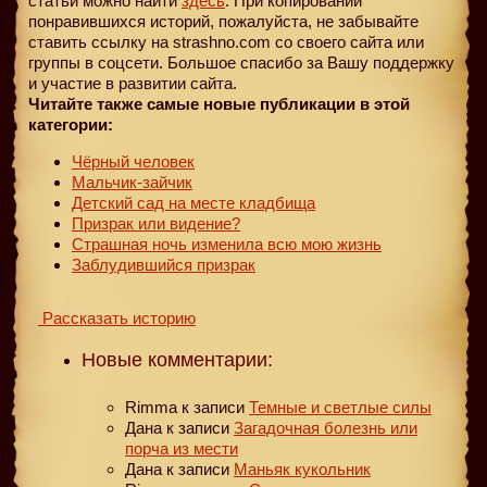
статьи можно найти
здесь
. При копировании
понравившихся историй, пожалуйста, не забывайте
ставить ссылку на strashno.com со своего сайта или
группы в соцсети. Большое спасибо за Вашу поддержку
и участие в развитии сайта.
Читайте также самые новые публикации в этой
категории:
Чёрный человек
Мальчик-зайчик
Детский сад на месте кладбища
Призрак или видение?
Страшная ночь изменила всю мою жизнь
Заблудившийся призрак
Рассказать историю
Новые комментарии:
Rimma
к записи
Темные и светлые силы
Дана
к записи
Загадочная болезнь или
порча из мести
Дана
к записи
Маньяк кукольник