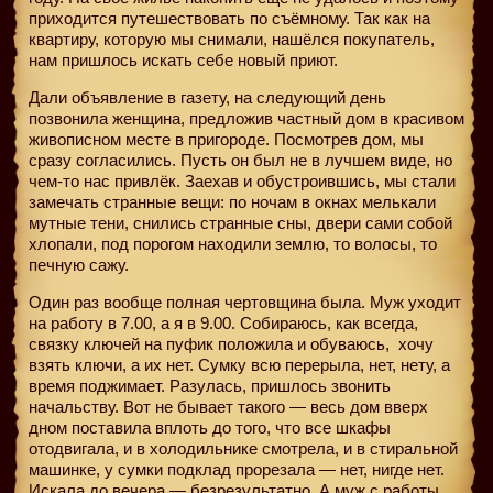
приходится путешествовать по съёмному. Так как на
квартиру, которую мы снимали, нашёлся покупатель,
нам пришлось искать себе новый приют.
Дали объявление в газету, на следующий день
позвонила женщина, предложив частный дом в красивом
живописном месте в пригороде. Посмотрев дом, мы
сразу согласились. Пусть он был не в лучшем виде, но
чем-то нас привлёк. Заехав и обустроившись, мы стали
замечать странные вещи: по ночам в окнах мелькали
мутные тени, снились странные сны, двери сами собой
хлопали, под порогом находили землю, то волосы, то
печную сажу.
Один раз вообще полная чертовщина была. Муж уходит
на работу в 7.00, а я в 9.00. Собираюсь, как всегда,
связку ключей на пуфик положила и обуваюсь,
хочу
взять ключи, а их нет. Сумку всю перерыла, нет, нету, а
время поджимает. Разулась, пришлось звонить
начальству. Вот не бывает такого — весь дом вверх
дном поставила вплоть до того, что все шкафы
отодвигала, и в холодильнике смотрела, и в стиральной
машинке, у сумки подклад прорезала — нет, нигде нет.
Искала до вечера — безрезультатно. А муж с работы