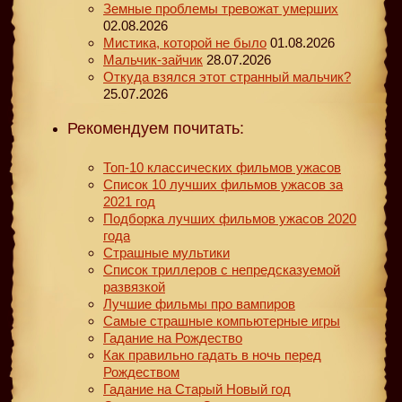
Земные проблемы тревожат умерших
02.08.2026
Мистика, которой не было
01.08.2026
Мальчик-зайчик
28.07.2026
Откуда взялся этот странный мальчик?
25.07.2026
Рекомендуем почитать:
Топ-10 классических фильмов ужасов
Список 10 лучших фильмов ужасов за
2021 год
Подборка лучших фильмов ужасов 2020
года
Страшные мультики
Список триллеров с непредсказуемой
развязкой
Лучшие фильмы про вампиров
Самые страшные компьютерные игры
Гадание на Рождество
Как правильно гадать в ночь перед
Рождеством
Гадание на Старый Новый год