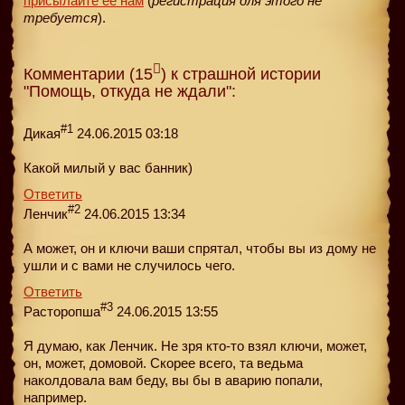
присылайте её нам
(
регистрация для этого не
требуется
).
Комментарии (15
) к страшной истории
"Помощь, откуда не ждали":
#1
Дикая
24.06.2015 03:18
Какой милый у вас банник)
Ответить
#2
Ленчик
24.06.2015 13:34
А может, он и ключи ваши спрятал, чтобы вы из дому не
ушли и с вами не случилось чего.
Ответить
#3
Pасторопша
24.06.2015 13:55
Я думаю, как Ленчик. Не зря кто-то взял ключи, может,
он, может, домовой. Скорее всего, та ведьма
наколдовала вам беду, вы бы в аварию попали,
например.