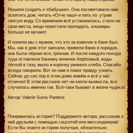
Решили сходить к «бабушке». Она посоветовала нам
освятить дом, читать «Отче наш» и пить по
утрам
святую воду. Со временем всё устаканилось, стало на
свои места, вещи перестали пропадать, кошмары
больше не мучают.
И поняли мы с мужем, что это за комочек в бане был.
Мы, как в дом этот заехали, привели баню в порядок,
она была чёрная вся, грязная. И после каждого похода
туда оставляли баннику веничек берёзовый, воды
тёплой в тазу, мыло и корочку ржаного хлеба. Спасибо
всегда говорили. Вот он нам и помог правду узнать.
Сейчас до сих пор в этом доме живём и всё у нас
отлично! В этом рассказе нет ни капли вымысла, все
случилось именно так. Всё-таки бывают в жизни чудеса!
Автор: Valerie Surov Pantera
Понравилась история? Поддержите автора, рассказав о
ней друзьям с помощью соцсетей или мессенджеров!
Если Вы знаете историю получше, обязательно