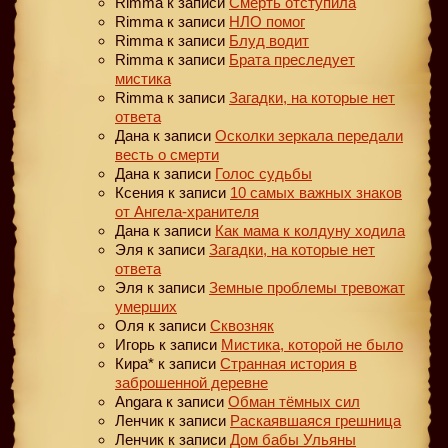
Rimma
к записи
Смерть отступила
Rimma
к записи
НЛО помог
Rimma
к записи
Блуд водит
Rimma
к записи
Брата преследует
мистика
Rimma
к записи
Загадки, на которые нет
ответа
Дана
к записи
Осколки зеркала передали
весть о смерти
Дана
к записи
Голос судьбы
Ксения
к записи
10 самых важных знаков
от Ангела-хранителя
Дана
к записи
Как мама к колдуну ходила
Эля
к записи
Загадки, на которые нет
ответа
Эля
к записи
Земные проблемы тревожат
умерших
Оля
к записи
Сквозняк
Игорь
к записи
Мистика, которой не было
Кира*
к записи
Странная история в
заброшенной деревне
Angara
к записи
Обман тёмных сил
Ленчик
к записи
Раскаявшаяся грешница
Ленчик
к записи
Дом бабы Ульяны