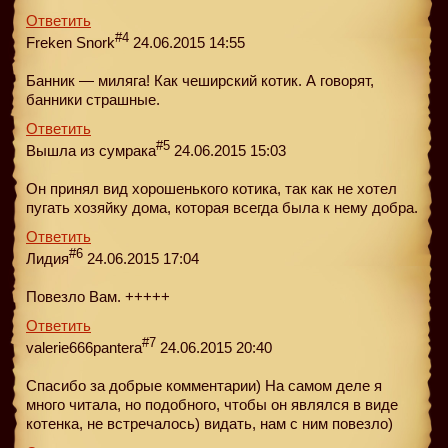
Ответить
#4
Freken Snork
24.06.2015 14:55
Банник — миляга! Как чеширский котик. А говорят,
банники страшные.
Ответить
#5
Вышла из сумрака
24.06.2015 15:03
Он принял вид хорошенького котика, так как не хотел
пугать хозяйку дома, которая всегда была к нему добра.
Ответить
#6
Лидия
24.06.2015 17:04
Повезло Вам. +++++
Ответить
#7
valerie666pantera
24.06.2015 20:40
Спасибо за добрые комментарии) На самом деле я
много читала, но подобного, чтобы он являлся в виде
котенка, не встречалось) видать, нам с ним повезло)