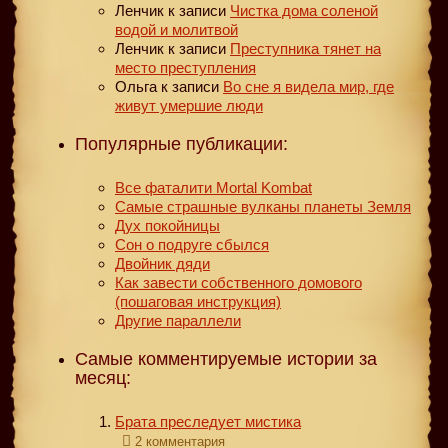
Ленчик
к записи
Чистка дома соленой
водой и молитвой
Ленчик
к записи
Преступника тянет на
место преступления
Ольга
к записи
Во сне я видела мир, где
живут умершие люди
Популярные публикации:
Все фаталити Mortal Kombat
Самые страшные вулканы планеты Земля
Дух покойницы
Сон о подруге сбылся
Двойник дяди
Как завести собственного домового
(пошаговая инструкция)
Другие параллели
Самые комментируемые истории за
месяц:
Брата преследует мистика
2 комментария