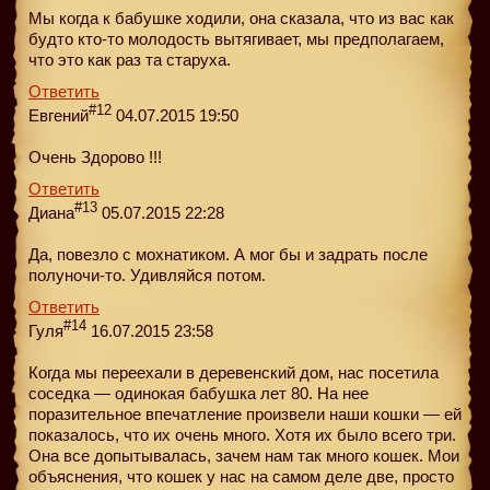
Мы когда к бабушке ходили, она сказала, что из вас как
будто кто-то молодость вытягивает, мы предполaгаем,
что это как раз та старуха.
Ответить
#12
Евгений
04.07.2015 19:50
Очень Здорово !!!
Ответить
#13
Диана
05.07.2015 22:28
Да, повезло с мохнатиком. А мог бы и задрать после
полуночи-то. Удивляйся потом.
Ответить
#14
Гуля
16.07.2015 23:58
Когда мы переехали в деревенский дом, нас посетила
соседка — одинокая бабушка лет 80. На нее
поразительное впечатление произвели наши кошки — ей
показалось, что их очень много. Хотя их было всего три.
Она всe допытывалась, зачем нам так много кошек. Мои
объяснения, что кошек у нас на самом деле две, просто