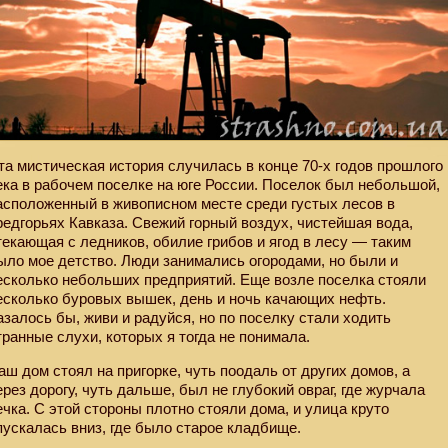
та мистическая история случилась в конце 70-х годов прошлого
ека в рабочем поселке на юге России. Поселок был небольшой,
асположенный в живописном месте среди густых лесов в
редгорьях Кавказа. Свежий горный воздух, чистейшая вода,
текающая с ледников, обилие грибов и ягод в лесу — таким
ыло мое детство. Люди занимались огородами, но были и
есколько небольших предприятий. Еще возле поселка стояли
есколько буровых вышек, день и ночь качающих нефть.
азалось бы, живи и радуйся, но по поселку стали ходить
транные слухи, которых я тогда не понимала.
аш дом стоял на пригорке, чуть поодаль от других домов, а
ерез дорогу, чуть дальше, был не глубокий овраг, где журчала
ечка. С этой стороны плотно стояли дома, и улица круто
пускалась вниз, где было старое кладбище.