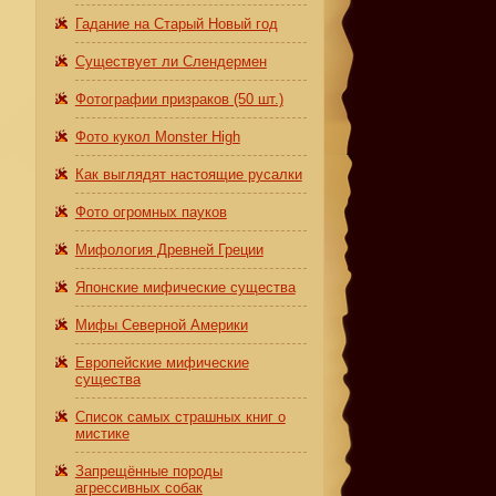
Гадание на Старый Новый год
Существует ли Слендермен
Фотографии призраков (50 шт.)
Фото кукол Monster High
Как выглядят настоящие русалки
Фото огромных пауков
Мифология Древней Греции
Японские мифические существа
Мифы Северной Америки
Европейские мифические
существа
Список самых страшных книг о
мистике
Запрещённые породы
агрессивных собак