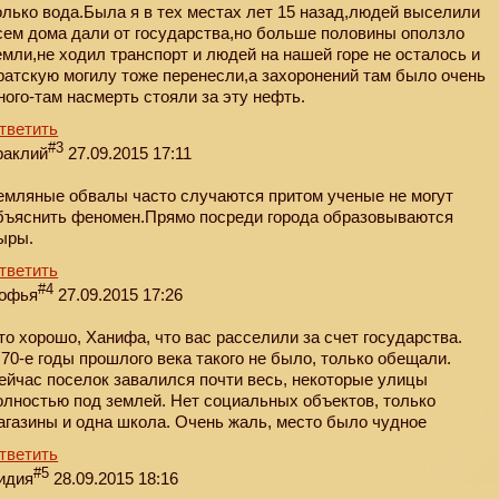
олько вода.Была я в тех местах лет 15 назад,людей выселили
сем дома дали от государства,но больше половины оползло
емли,не ходил транспорт и людей на нашей горе не осталось и
ратскую могилу тоже перенесли,а захоронений там было очень
ного-там насмерть стояли за эту нефть.
тветить
#3
раклий
27.09.2015 17:11
емляные обвалы часто случаются притом ученые не могут
бъяснить феномен.Прямо посреди города образовываются
ыры.
тветить
#4
офья
27.09.2015 17:26
то хорошо, Ханифа, что вас расселили за счет государства.
 70-е годы прошлого века такого не было, только обещали.
ейчас поселок завалился почти весь, некоторые улицы
олностью под землей. Нет социальных объектов, только
агазины и одна школа. Очень жаль, место было чудное
тветить
#5
идия
28.09.2015 18:16