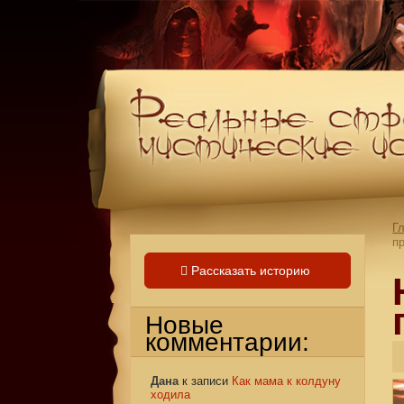
Г
п
Рассказать историю
Новые
комментарии:
Дана
к записи
Как мама к колдуну
ходила