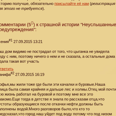
сторию получше, обязательно
присылайте её нам
(
регистрация
ля этого не требуется
).
омментарии (5
) к страшной истории "Неуслышанны
редупреждения":
#1
сения
27.09.2015 13:21
аш дом видимо не пострадал от того, что цыганка не увидела
еду с ним, поэтому ничего о нем и не сказала, а остальные дома
дала такая вот участь
тветить
#2
анифа
27.09.2015 16:19
офья,мы жили тоже где были эти качалки и буровые.Наша
лица была самая крайняя и дальше лес и холмы.Отец мой почт
сю жизнь работал на буровой и поэтому мне все это
накомо.Еще тогда в детстве я знала по рассказам отца,что
устоты образующиеся после откачки нефти должны быть
аполнены водой.Много разговоров было,что кто то
редсказал,что город наш уйдет под воду потому что под низом