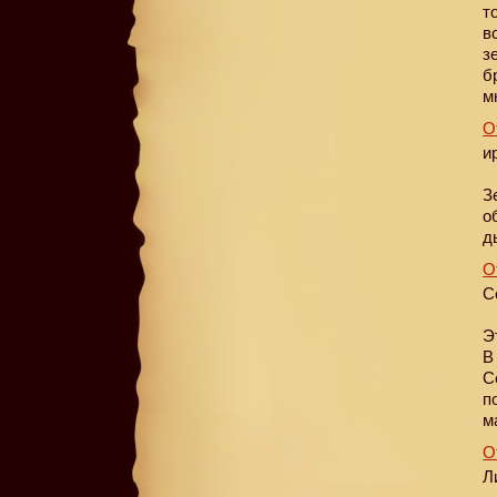
т
в
з
б
м
О
и
З
о
д
О
С
Э
В
С
п
м
О
Л