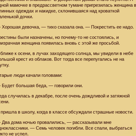
дной мамочке в предрассветном тумане пригрезилась женщина 
линных одеждах и накидке, склонившаяся над кроваткой
аленькой дочки.
 Хорошая девочка, — тихо сказала она. — Покрестить ее надо.
рестины были назначены, но почему-то не состоялись, и
ризрачная женщина появилась вновь с этой же просьбой.
 ближе к осени, в лучах заходящего солнца, мы увидели в небе
ольшой крест из облаков. Вот тогда все перепугались не на
утку.
тарые люди качали головами:
 Будет большая беда, — говорили они.
еда случилась в декабре, после очень дождливой и затяжной
сени.
 пришла в школу, когда в классе обсуждали страшные новости.
 Два дома ночью провалились, — рассказывали мне
дноклассники. — Семь человек погибли. Все спали, выбраться
икто не успел.