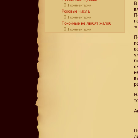
1 комментарий
в
Роковые числа
П
1 комментарий
н
Покойные не любят жалоб
з
1 комментарий
П
п
в
у
б
с
н
в
р
Н
т
А
П
д