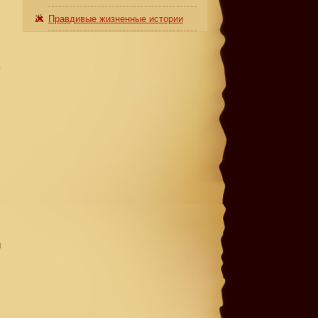
Правдивые жизненные истории
е
и