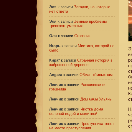
Эля
к записи
Загадки, на которые
нет ответа
Эля
к записи
Земные проблемы
тревожат умерших
Оля
к записи
Сквозняк
Игорь
к записи
Мистика, которой не
Э
было
в
р
Кира*
к записи
Странная история в
заброшенной деревне
п
с
Angara
к записи
Обман тёмных сил
б
н
Ленчик
к записи
Раскаявшаяся
н
грешница
К
с
Ленчик
к записи
Дом бабы Ульяны
Н
Ленчик
к записи
Чистка дома
соленой водой и молитвой
ч
р
Ленчик
к записи
Преступника тянет
с
на место преступления