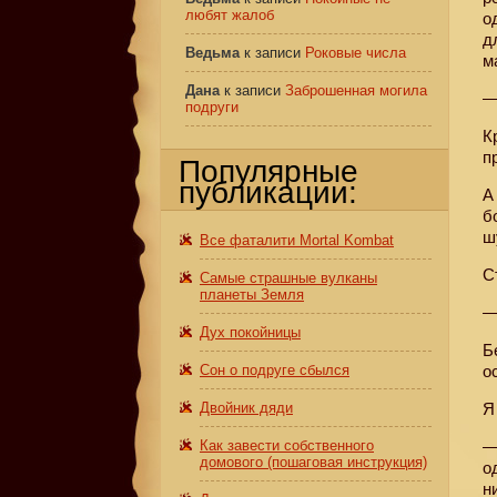
любят жалоб
о
д
Ведьма
к записи
Роковые числа
м
Дана
к записи
Заброшенная могила
—
подруги
К
п
Популярные
публикации:
А
б
ш
Все фаталити Mortal Kombat
С
Самые страшные вулканы
планеты Земля
—
Дух покойницы
Б
Сон о подруге сбылся
о
Двойник дяди
Я
Как завести собственного
—
домового (пошаговая инструкция)
о
н