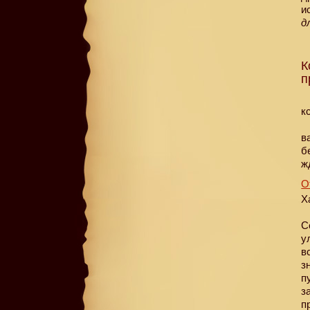
и
д
К
п
к
в
б
ж
О
Х
С
у
в
з
п
з
п