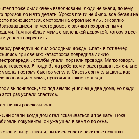
чителя тоже были очень взволнованы, люди не знали, почему
то произошло и что делать. Уроков почти не было, все бегали на
есто происшествия, смотрели на огромные ямы, внезапно
бразовавшиеся на месте домов с заживо похороненными
юдьми. Там погибла и мама с маленькой девочкой, которую все-
аки успели покрестить.
верху равнодушно лил холодный дождь. Спать в тот вечер
ожились при свечах: катастрофа повредила линию
лектропередач, столбы упали, порвали провода. Мягко говоря,
ыло невесело. Я тогда была ребенком и расстраиваться сильно
е умела, поэтому быстро уснула. Сквозь сон я слышала, как
сю ночь ходила мама, приходили какие-то люди.
тром выяснилось, что под землю ушли еще два дома, но люди
а этот раз успели спастись.
альчишки рассказывали:
 Они спали, когда дом стал покачиваться и трещать. Пока
обирали документы, он уже ушел в землю по окна.
з окон и выпрыгивали, пытаясь спасти нехитрые пожитки.