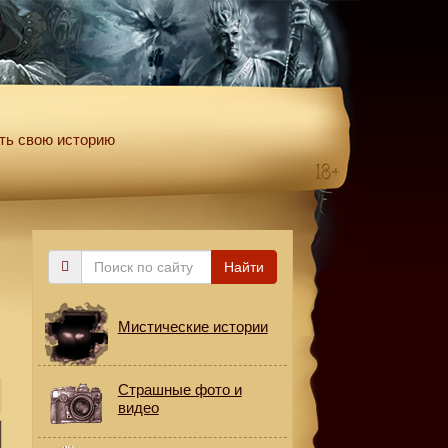
ть свою историю
Поиск
Найти
по
сайту
Мистические истории
Страшные фото и
видео