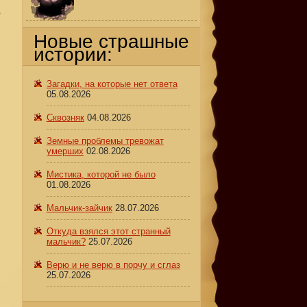
в
Новые страшные
истории:
Загадки, на которые нет ответа
05.08.2026
Сквозняк
04.08.2026
Земные проблемы тревожат
умерших
02.08.2026
Мистика, которой не было
01.08.2026
Мальчик-зайчик
28.07.2026
Откуда взялся этот странный
мальчик?
25.07.2026
Верю и не верю в порчу и сглаз
25.07.2026