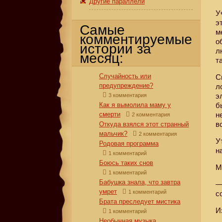
Другие параллели
У
э
Самые
м
комментируемые
о
истории за
л
месяц:
т
Случайность или
С
предупреждение?
л
э
3 комментария
Как я вымолила маму у
б
смерти
н
2 комментария
в
Откуда взялся этот странный
мальчик?
2 комментария
У
Родовая программа
н
1 комментарий
Боюсь таких снов
М
1 комментарий
Бабушка знала, что завтра
—
умрет
1 комментарий
с
Брата преследует мистика
И
1 комментарий
Необычная музыка