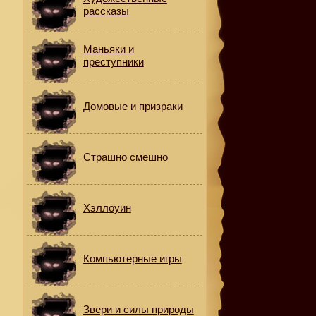
рассказы
Маньяки и
преступники
Домовые и призраки
Страшно смешно
Хэллоуин
Компьютерные игры
Звери и силы природы