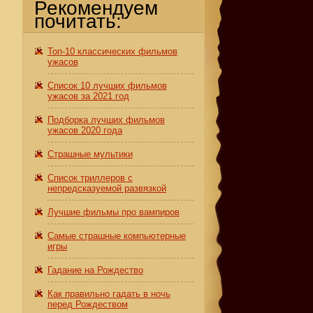
Рекомендуем
почитать:
Топ-10 классических фильмов
ужасов
Список 10 лучших фильмов
ужасов за 2021 год
Подборка лучших фильмов
ужасов 2020 года
Страшные мультики
Список триллеров с
непредсказуемой развязкой
Лучшие фильмы про вампиров
Самые страшные компьютерные
игры
Гадание на Рождество
Как правильно гадать в ночь
перед Рождеством