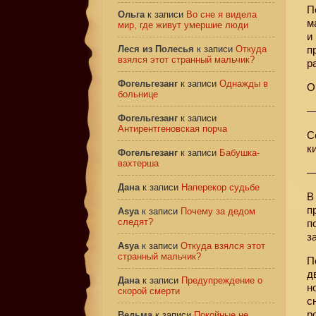
П
Ольга
к записи
Во сне я видела
м
мир, где живут умершие люди
и
Леся из Полесья
к записи
Откуда
п
взялся этот странный мальчик?
р
Фогельгезанг
к записи
Однажды в
О
больнице
—
Фогельгезанг
к записи
Антирентгеновская порча
С
к
Фогельгезанг
к записи
Бабушка-
вахтерша
—
Дана
к записи
Наперекор судьбе
В
п
Asya
к записи
Почему за дедом
следят?
п
з
Asya
к записи
Откуда взялся этот
странный мальчик?
П
д
Дана
к записи
Предупреждение о
н
скорой смерти
с
р
Ведьма
к записи
Покойные не