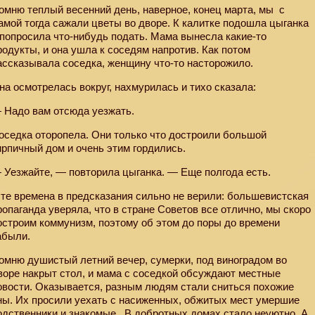
омню теплый весенний день, наверное, конец марта, мы
с
амой тогда сажали цветы во дворе. К калитке подошла цыганка
 попросила что-нибудь подать. Мама вынесла какие-то
родукты, и она ушла к соседям напротив. Как потом
ассказывала соседка, женщину что-то насторожило.
на осмотрелась вокруг, нахмурилась и тихо сказала:
 Надо вам отсюда уезжать.
оседка оторопела. Они только что достроили большой
ирпичный дом и очень этим гордились.
 Уезжайте, — повторила цыганка. — Еще полгода есть.
 те времена в предсказания сильно не верили: большевистская
ропаганда уверяла, что в стране Советов все отлично, мы скоро
остроим коммунизм, поэтому об этом до поры до времени
абыли.
омню душистый летний вечер, сумерки, под виноградом во
воре накрыт стол, и мама с соседкой обсуждают местные
овости. Оказывается, разным людям стали сниться похожие
ны. Их просили уехать с насиженных, обжитых мест умершие
одственники и знакомые.
В добротных домах стало неуютно. А