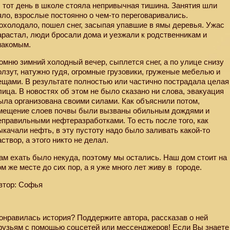
В
тот день в школе стояла непривычная тишина. Занятия шли
яло, взрослые постоянно о чем-то переговаривались.
охолодало, пошел снег, засыпая упавшие в ямы деревья. Ужас
арастал, люди бросали дома и уезжали к родственникам и
накомым.
омню зимний холодный вечер, сыплется снег, а по улице снизу
олзут, натужно гудя, огромные грузовики, груженые мебелью и
ещами. В результате полностью или частично пострадала целая
лица. В новостях об этом не было сказано ни слова, эвакуация
ыла организована своими силами. Как объяснили потом,
мещение слоев почвы были вызваны обильным дождями и
еправильными нефтеразработками. То есть после того, как
ыкачали нефть, в эту пустоту надо было заливать какой-то
аствор, а этого никто не делал.
ам ехать было некуда, поэтому мы остались. Наш дом стоит на
ом же месте до сих пор, а я уже много лет живу в
городе.
втор: Софья
онравилась история? Поддержите автора, рассказав о ней
рузьям с помощью соцсетей или мессенджеров! Если Вы знаете