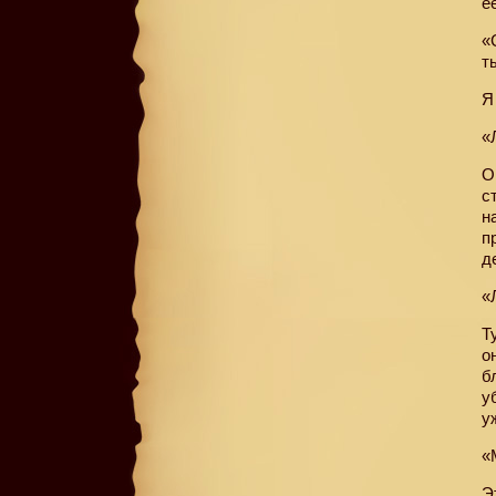
е
«
т
Я
«
О
с
н
п
д
«
Т
о
б
у
у
«
Э