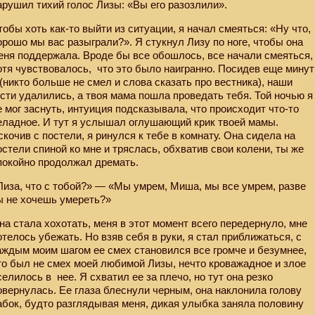
арушил тихий голос Лизы: «Вы его разозлили».
тобы хоть как-то выйти из ситуации, я начал смеяться: «Ну что,
орошо мы вас разыграли?». Я стукнул Лизу по ноге, чтобы она
еня поддержала. Вроде бы все обошлось, все начали смеяться,
отя чувствовалось,
что это было наигранно. Посидев еще минут
 (никто больше не смел и слова сказать про вестника), наши
ости удалились, а твоя мама пошла проведать тебя. Той ночью я
е мог заснуть, интуиция подсказывала, что происходит что-то
еладное. И тут я услышал оглушающий крик твоей мамы.
скочив с постели, я ринулся к тебе в комнату. Она сидела на
остели спиной ко мне и тряслась, обхватив свои колени, ты же
покойно продолжал дремать.
Лиза, что с тобой?» — «Мы умрем, Миша, мы все умрем, разве
ы не хочешь умереть?»
на стала хохотать, меня в этот момент всего передернуло, мне
отелось убежать. Но взяв себя в руки, я стал приближаться, с
аждым моим шагом ее смех становился все громче и безумнее,
то был не смех моей любимой Лизы, нечто кроважадное и злое
селилось в
нее. Я схватил ее за плечо, но тут она резко
овернулась. Ее глаза блеснули черным, она наклонила голову
абок, будто разглядывая меня, дикая улыбка заняла половину