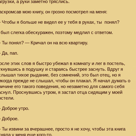
агрузки, а руки заметно тряслись.
аскромсав мою книгу, он грозно посмотрел на меня:
 Чтобы я больше не видел ее у тебя в руках, ты
понял?
 был слегка обескуражен, поэтому медлил с ответом.
 Ты понял? — Кричал он на всю квартиру.
 Да, пап.
осле этих слов я быстро убежал в комнату и лег в постель,
ткнувшись в подушку и стараясь быстрее заснуть. Вдруг я
слышал тихое рыдание, без сомнений, это был отец, но я
икогда прежде не слышал, чтобы он плакал. Я начал думать о
ричине его такого поведения, но незаметно для самого себя
аснул. Проснувшись утром, я застал отца сидящим у моей
остели.
 Доброе утро.
 Доброе.
 Ты извини за вчерашнее, просто я не хочу, чтобы эта книга
тняла у меня еще кого-то.