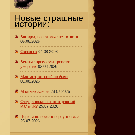
е
Новые страшные
истории:
Загадки, на которые нет ответа
05.08.2026
Сквозняк
04.08.2026
Земные проблемы тревожат
умерших
02.08.2026
Мистика, которой не было
01.08.2026
Мальчик-зайчик
28.07.2026
Откуда взялся этот странный
мальчик?
25.07.2026
Верю и не верю в порчу и сглаз
т
25.07.2026