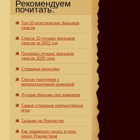
Рекомендуем
почитать:
Топ-10 классических фильмов
ужасов
Список 10 лучших фильмов
ужасов за 2021 год
Подборка лучших фильмов
ужасов 2020 года
Страшные мультики
Список триллеров с
непредсказуемой развязкой
Лучшие фильмы про вампиров
Самые страшные компьютерные
игры
Гадание на Рождество
Как правильно гадать в ночь
перед Рождеством