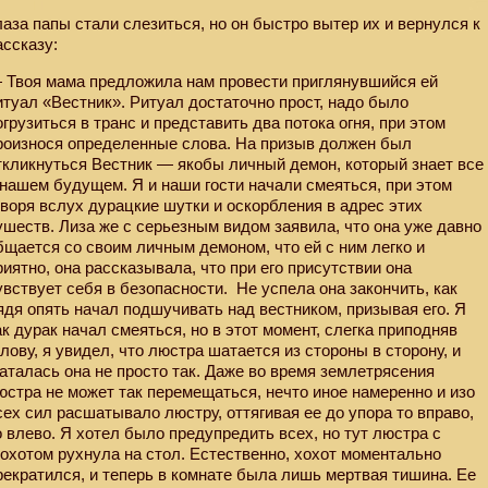
лаза папы стали слезиться, но он быстро вытер их и вернулся к
ассказу:
 Твоя мама предложила нам провести приглянувшийся ей
итуал «Вестник». Ритуал достаточно прост, надо было
огрузиться в транс и представить два потока огня, при этом
роизнося определенные слова. На призыв должен был
ткликнуться Вестник — якобы личный демон, который знает все
 нашем будущем. Я и наши гости начали смеяться, при этом
оворя вслух дурацкие шутки и оскорбления в адрес этих
ушеств. Лиза же с серьезным видом заявила, что она уже давно
бщается со своим личным демоном, что ей с ним легко и
риятно, она рассказывала, что при его присутствии она
увствует себя в безопасности.
Не успела она закончить, как
ядя опять начал подшучивать над вестником, призывая его. Я
ак дурак начал смеяться, но в этот момент, слегка приподняв
олову, я увидел, что люстра шатается из стороны в сторону, и
аталась она не просто так. Даже во время землетрясения
юстра не может так перемещаться, нечто иное намеренно и изо
сех сил расшатывало люстру, оттягивая ее до упора то вправо,
о влево. Я хотел было предупредить всех, но тут люстра с
рохотом рухнула на стол. Естественно, хохот моментально
рекратился, и теперь в комнате была лишь мертвая тишина. Ее