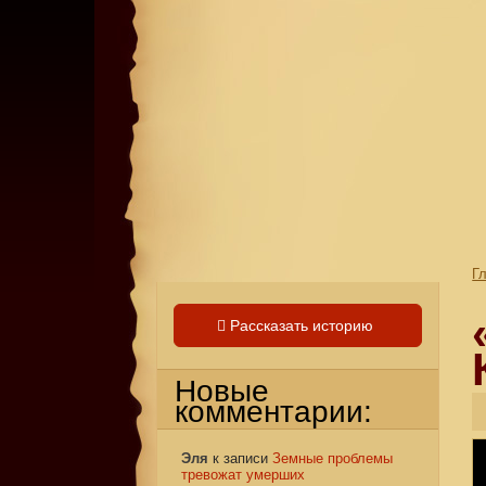
Г
Рассказать историю
Новые
комментарии:
Эля
к записи
Земные проблемы
тревожат умерших