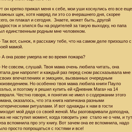
ут он крепко прижал меня к себе, мои уши коснулись его все ещ
лажных щек, хотя навряд ли это со вчерашнего дня, скорее
сего, он плакал и сегодня.
Знаете, может быть, другой
одросток и злился бы на родителей за такую выходку, но папа
ыл единственным родным мне человеком.
 Так вот, сынок, я расскажу тебе, что на самом деле призошло с
воей мамой.
 А она разве умерла не во время пожара?
 Не совсем, слушай. Твоя мама очень любила читать, она
итала дни напролет и каждый раз перед сном рассказывала мне
 своих впечатлениях и эмоциях, вызванных очередным
роизведением. Но особенно твоя мама любила книги Пауло
оэльо, и поэтому я решил купить ей «Дневник Мага» на 14
евраля. Честно говоря, я понятия не имел о содержании этого
омана, оказалось, что эта книга напичкана разными
зотерическими ритуалами. И вот однажды к нам в гости
риходит мой дядя со своей женой. Мы разговаривали допоздна,
ока не наступил момент, когда говорить уже
стало не о чем, и ту
иза вспомнила про эту книгу. Вот зачем она ее вспомнила, надо
ыло просто попрощаться с гостями и все!