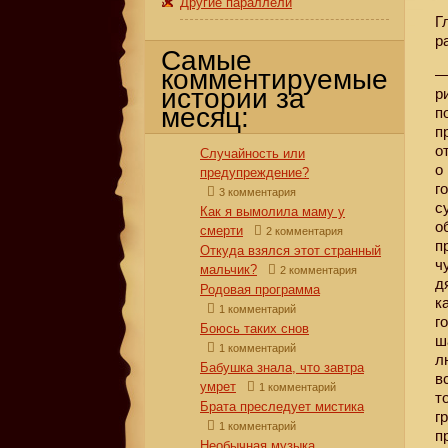
Другие параллели
Г
р
Самые
комментируемые
—
истории за
р
месяц:
п
п
о
Случайность или
о
предупреждение?
г
3 комментария
с
Как я вымолила маму у
о
смерти
2 комментария
п
Откуда взялся этот странный
ч
мальчик?
2 комментария
д
Родовая программа
к
1 комментарий
г
Боюсь таких снов
ш
1 комментарий
л
Бабушка знала, что завтра
в
умрет
1 комментарий
т
Брата преследует мистика
г
1 комментарий
п
Необычная музыка