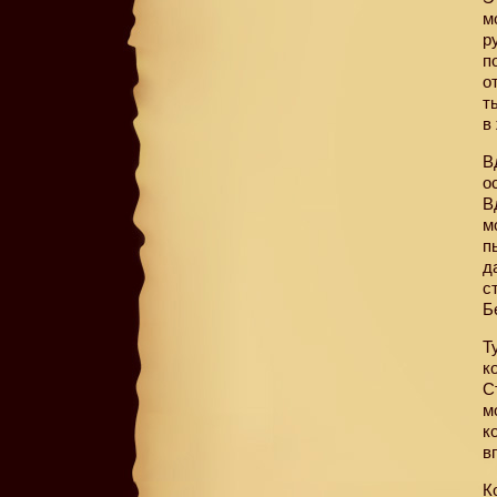
м
р
п
о
т
в
В
о
В
м
п
д
с
Б
Т
к
С
м
к
в
К