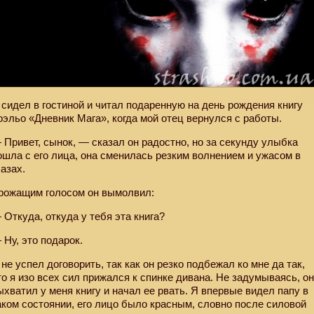
 сидел в гостиной и читал подаренную на день рождения книгу
оэльо «Дневник Мага», когда мой отец вернулся с работы.
 Привет, сынок, — сказал он радостно, но за секунду улыбка
ошла с его лица, она сменилась резким волнением и ужасом в
лазах.
рожащим голосом он вымолвил:
 Откуда, откуда у тебя эта книга?
 Ну, это подарок.
 не успел договорить, так как он резко подбежал ко мне да так,
то я изо всех сил прижался к спинке дивана. Не задумываясь, о
ыхватил у меня книгу и начал ее рвать. Я впервые видел папу в
аком состоянии, его лицо было красным, словно после силовой