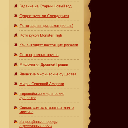
Гадание на Старый Новый год
Существует ли Слендермен
Фотографии призраков (50 шт.)
Фото кукол Monster High
Как выглядят настоящие русалки
Фото огромных пауков
Мифология Древней Греции
Японские мифические существа
Мифы Северной Америки
Европейские мифические
существа
Список самых страшных книг о
мистике
Запрещённые породы
агрессивных собак