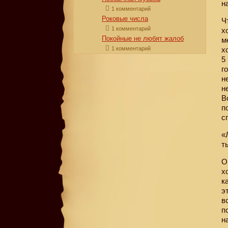
н
1 комментарий
Роковые числа
Ч
1 комментарий
х
Покойные не любят жалоб
м
1 комментарий
х
5
г
н
н
В
п
с
«
т
О
х
к
э
в
п
н