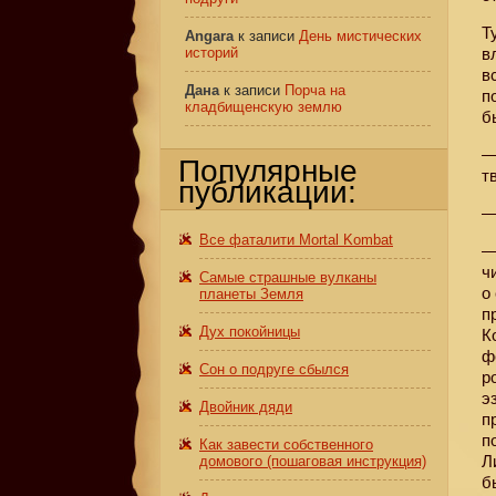
Т
Angara
к записи
День мистических
историй
в
в
Дана
к записи
Порча на
п
кладбищенскую землю
б
—
Популярные
т
публикации:
—
Все фаталити Mortal Kombat
—
ч
Самые страшные вулканы
о
планеты Земля
п
Дух покойницы
К
ф
Сон о подруге сбылся
р
э
Двойник дяди
п
п
Как завести собственного
Л
домового (пошаговая инструкция)
б