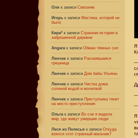
Оля
к записи
Сквозняк
Игорь
к записи
Мистика, которой не
было
Кира*
к записи
Странная история в
заброшенной деревне
Я
Angara
к записи
Обман тёмных сил
К
Ленчик
к записи
Раскаявшаяся
—
грешница
с
Ленчик
к записи
Дом бабы Ульяны
г
Ленчик
к записи
Чистка дома
Д
соленой водой и молитвой
—
Ленчик
к записи
Преступника тянет
на место преступления
—
Ольга
к записи
Во сне я видела
Я
мир, где живут умершие люди
ч
в
Леся из Полесья
к записи
Откуда
т
взялся этот странный мальчик?