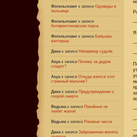
н
Фогельгезанг
к записи
Однажды в
больнице
Р
Фогельгезанг
к записи
—
Антирентгеновская порча
Я
Фогельгезанг
к записи
Бабушка-
вахтерша
—
Дана
к записи
Наперекор судьбе
—
Asya
к записи
Почему за дедом
П
следят?
у
у
Asya
к записи
Откуда взялся этот
н
странный мальчик?
п
Дана
к записи
Предупреждение о
з
скорой смерти
п
Ведьма
к записи
Покойные не
—
любят жалоб
—
Ведьма
к записи
Роковые числа
—
Дана
к записи
Заброшенная могила
о
подруги