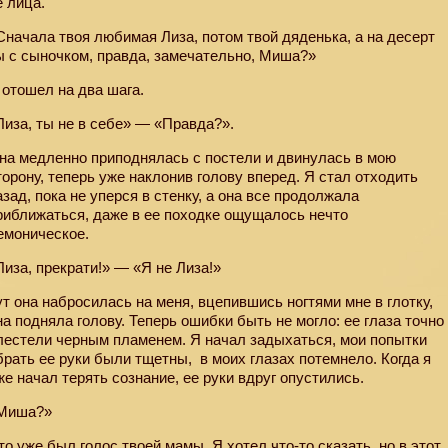
е лица.
Сначала твоя любимая Лиза, потом твой дяденька, а на десерт
ы с сыночком, правда, замечательно, Миша?»
 отошел на два шага.
Лиза, ты не в себе» — «Правда?».
на медленно приподнялась с постели и двинулась в мою
торону, теперь уже наклонив голову вперед. Я стал отходить
азад, пока не уперся в стенку, а она все продолжала
риближаться, даже в ее походке ощущалось нечто
емоническое.
Лиза, прекрати!» — «Я не Лиза!»
ут она набросилась на меня, вцепившись ногтями мне в глотку,
на подняла голову. Теперь ошибки быть не могло: ее глаза точно
лестели черным пламенем. Я начал задыхаться, мои попытки
брать ее руки были тщетны,
в моих глазах потемнело. Когда я
же начал терять сознание, ее руки вдруг опустились.
Миша?»
то уже был голос твоей мамы. Я хотел что-то сказать, но в этот