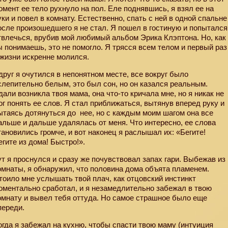
омент ее тело рухнуло на пол. Еле поднявшись, я взял ее на
уки и повел в комнату. Естественно, спать с ней в одной спальне
осле произошедшего я не стал. Я пошел в гостиную и попытался
твлечься, врубив мой любимый альбом Эрика Клэптона. Но, как
ы понимаешь, это не помогло. Я трясся всем телом и первый раз
 жизни искренне молился.
друг я очутился в непонятном месте, все вокруг было
слепительно белым, это был сон, но он казался реальным.
дали возникла твоя мама, она что-то кричала мне, но я никак не
ог понять ее слов. Я стал приближаться, вытянув вперед руку и
ытаясь дотянуться до
нее, но с каждым моим шагом она все
альше и дальше удалялась от меня. Что интересно, ее слова
тановились громче, и вот наконец я раслышал их: «Бегите!
егите из дома! Быстро!».
ут я проснулся и сразу же почувствовал запах гари. Выбежав из
омнаты, я обнаружил, что половина дома объята пламенем.
тоило мне услышать твой плач, как отцовский инстинкт
оментально сработал, и я незамедлительно забежал в твою
омнату и вывел тебя оттуда. Но самое страшное было еще
переди.
огда я забежал на кухню, чтобы спасти твою маму (интуиция