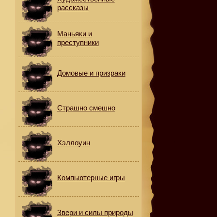
рассказы
Маньяки и
преступники
Домовые и призраки
Страшно смешно
Хэллоуин
Компьютерные игры
Звери и силы природы