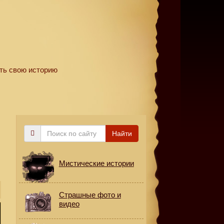
ть свою историю
Поиск
Найти
по
сайту
Мистические истории
Страшные фото и
видео