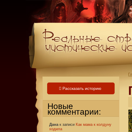
Г
Рассказать историю
Новые
комментарии:
Дана
к записи
Как мама к колдуну
ходила