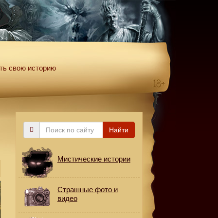
ть свою историю
Поиск
Найти
по
сайту
Мистические истории
Страшные фото и
видео