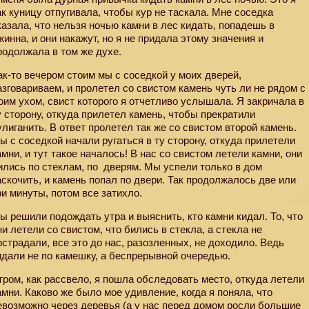
ак куницу отпугивала, чтобы кур не таскала. Мне соседка
казала, что нельзя ночью камни в лес кидать, попадешь в
жинна, и они накажут, но я не придала этому значения и
родолжала в том же духе.
ак-то вечером стоим мы с соседкой у моих дверей,
азговариваем, и пролетел со свистом камень чуть ли не рядом с
оим ухом, свист которого я отчетливо услышала. Я закричала в
у сторону, откуда прилетел камень, чтобы прекратили
улиганить. В ответ пролетел так же со свистом второй камень.
ы с соседкой начали ругаться в ту сторону, откуда прилетели
амни, и тут такое началось! В нас со свистом летели камни, они
ились по стеклам, по
дверям. Мы успели только в дом
аскочить, и камень попал по двери. Так продолжалось две или
ри минуты, потом все затихло.
ы решили подождать утра и выяснить, кто камни кидал. То, что
ни летели со свистом, что бились в стекла, а стекла не
острадали, все это до нас, разозленных, не доходило. Ведь
идали не по камешку, а беспрерывной очередью.
тром, как рассвело, я пошла обследовать место, откуда летели
амни. Каково же было мое удивление, когда я поняла, что
евозможно через деревья (а у нас перед домом росли большие