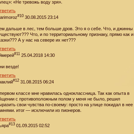
олец»: «Не тревожь воду зря».
тветить
#10
arimoroz
30.08.2015 23:14
ем дальше в лес, тем больше дров. Это я о себе. Что, и джинны
уществуют??? Что, и по территориальному признаку, прямo как и
казки??? А у нас на севере их нет???
тветить
#11
ймерей
25.04.2018 14:30
ни везде!
тветить
#12
раклий
31.08.2015 06:24
 первом классе мне нравилась одноклассница. Так как опыта в
бщении с противоположным полом у меня не было, решил
ыразить свои чувства по-своему: просто на улице покидал в нее
амнями. итог — исключили из пионеров.
тветить
#13
ьяра
01.09.2015 02:52