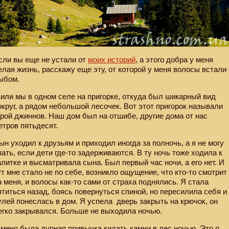
сли вы еще не устали от
моих историй
, а этого добра у меня
елая жизнь, расскажу еще эту, от которой у меня волосы встали
ыбом.
или мы в одном селе на пригорке, откуда был шикарный вид
округ, а рядом небольшой лесочек. Вот этот пригорок называли
орой джиннов. Наш дом был на отшибе, другие дома от нас
етров пятьдесят.
ын уходил к друзьям и приходил иногда за полночь, а я не могу
пать, если дети где-то задерживаются. В ту ночь тоже ходила к
алитке и высматривала сына. Был первый час ночи, а его нет. И
ут мне стало не по себе, возникло ощущение, что кто-то смотрит
а меня, и волосы как-то сами от страха поднялись. Я стала
ятиться назад, боясь повернуться спиной, но пересилила себя и
улей понеслась в дом. Я успела
дверь закрыть на крючок, он
егко закрывался. Больше не выходила ночью.
 меня была дурная привычка кидать камни в лес ночью. Это я