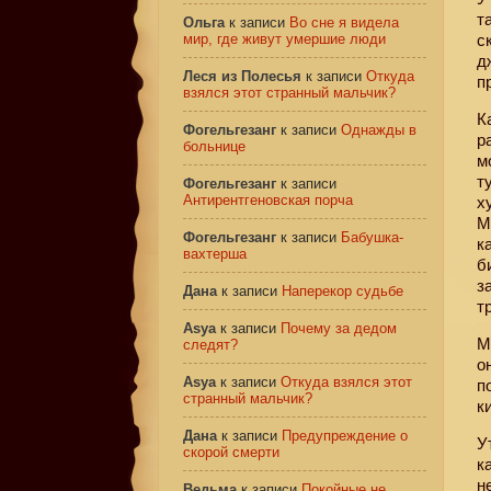
т
Ольга
к записи
Во сне я видела
мир, где живут умершие люди
с
д
Леся из Полесья
к записи
Откуда
п
взялся этот странный мальчик?
К
Фогельгезанг
к записи
Однажды в
р
больнице
м
т
Фогельгезанг
к записи
Антирентгеновская порча
х
М
Фогельгезанг
к записи
Бабушка-
к
вахтерша
б
з
Дана
к записи
Наперекор судьбе
т
Asya
к записи
Почему за дедом
М
следят?
о
Asya
к записи
Откуда взялся этот
п
странный мальчик?
к
Дана
к записи
Предупреждение о
У
скорой смерти
к
н
Ведьма
к записи
Покойные не