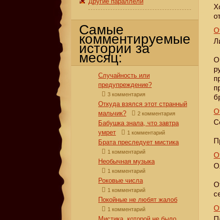
Другие параллели
Х
о
Самые
О
комментируемые
Л
истории за
месяц:
О
р
Случайность или
п
предупреждение?
п
3 комментария
б
Откуда взялся этот странный
О
мальчик?
2 комментария
С
Бабушка знала, что завтра
умрет
1 комментарий
П
Брата преследует мистика
1 комментарий
О
Необычная музыка
О
1 комментарий
Роковые числа
О
1 комментарий
с
Покойные не любят жалоб
О
1 комментарий
П
Мистика, которой не было