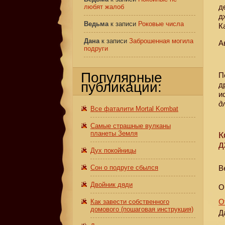
д
любят жалоб
д
Ведьма
к записи
Роковые числа
К
Дана
к записи
Заброшенная могила
А
подруги
Популярные
П
публикации:
д
и
д
Все фаталити Mortal Kombat
Самые страшные вулканы
планеты Земля
К
д
Дух покойницы
Сон о подруге сбылся
В
Двойник дяди
О
О
Как завести собственного
домового (пошаговая инструкция)
Д