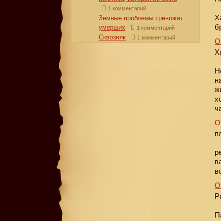
1 комментарий
Х
Земные проблемы тревожат
б
умерших
1 комментарий
Сквозняк
1 комментарий
О
Х
Н
н
ж
х
ч
О
п
р
в
в
О
P
П