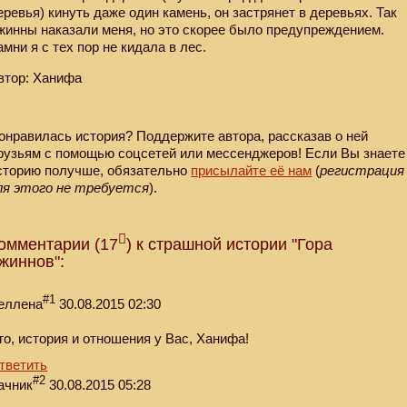
еревья) кинуть даже один камень, он застрянет в деревьях. Так
жинны наказали меня, но это скорее было предупреждением.
амни я с тех пор не кидала в лес.
втор: Ханифа
онравилась история? Поддержите автора, рассказав о ней
рузьям с помощью соцсетей или мессенджеров! Если Вы знаете
сторию получше, обязательно
присылайте её нам
(
регистрация
ля этого не требуется
).
омментарии (17
) к страшной истории "Гора
жиннов":
#1
еллена
30.08.2015 02:30
го, история и отношения у Вас, Ханифа!
тветить
#2
ачник
30.08.2015 05:28