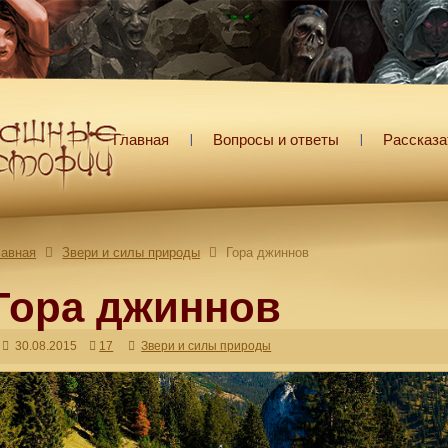
Главная
Вопросы и ответы
Рассказа
лавная
Звери и силы природы
Гора джиннов
Гора джиннов
30.08.2015
17
Звери и силы природы