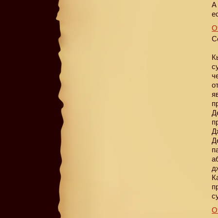
А
е
О
С
К
с
ч
о
я
п
Д
п
Д
Д
п
а
д
К
п
с
О