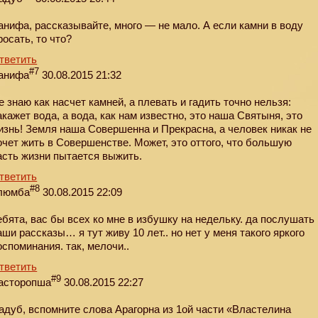
анифа, рассказывайте, много — не мало. А если камни в воду
росать, то что?
тветить
#7
анифа
30.08.2015 21:32
е знаю как насчет камней, а плевать и гадить точно нельзя:
акажет вода, а вода, как нам известно, это наша Святыня, это
изнь! Земля наша Совершенна и Прекрасна, а человек никак не
очет жить в Совершенстве. Может, это оттого, что большую
асть жизни пытается выжить.
тветить
#8
люмба
30.08.2015 22:09
ебята, вас бы всех ко мне в избушку на недельку. да послушать
аши рассказы… я тут живу 10 лет.. но нет у меня такого яркого
оспоминания. так, мелочи..
тветить
#9
асторопша
30.08.2015 22:27
адуб, вспомните слова Арагорна из 1ой части «Властелина