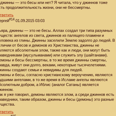
 джинны — это бесы или нет? Я читала, что у джиннов тоже
сть продолжительность жизни, они не бессмертны.
тветить
#14
ергей
01.09.2015 03:03
ьяра, джинны — это не бесы. Аллах создал три типа разумных
уществ: ангелов из света, джиннов из палящего пламени и
еловека из глины. Джинны заселили Землю задолго до людей. В
тличии от бесов и демонов из Христианства, джинны не
вляются абсолютным злом, также как и люди, они могут быть
раведниками (мусульманами) или служить злу (шайтанами).
емоны и бесы бессмертны, в то же время джинны смертны,
равда, живут они долго, веками, некоторые тысячелетиями.
жинны создают семьи и невидимы для людей.
емоны и бесы, согласно христианскому вероучению, являются
адшими ангелами, в то же время в Исламе ангелы являются
бсолютным добром, а Иблис (аналог Сатаны) является
жинном.
ак я уже говорил, демоны являются злом, а среди джиннов есть
раведники, таким образом, джинны и бесы (демоны) это разные
ущества.
тветить