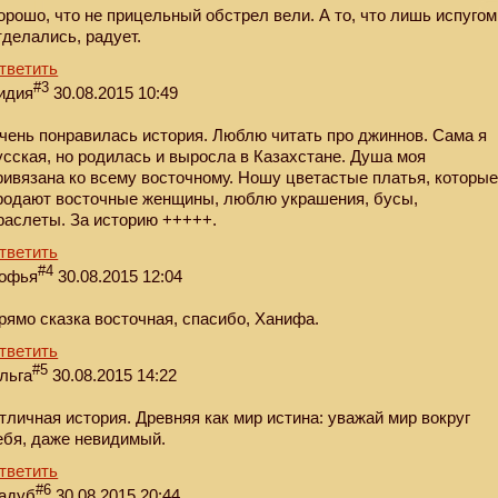
орошо, что не прицельный обстрел вели. А то, что лишь испугом
тделались, радует.
тветить
#3
идия
30.08.2015 10:49
чень понравилась история. Люблю читать про джиннов. Сама я
усская, но родилась и выросла в Казахстане. Душа моя
ривязана ко всему восточному. Ношу цветастые платья, которы
родают восточные женщины, люблю украшения, бусы,
раслеты. За историю +++++.
тветить
#4
офья
30.08.2015 12:04
рямо сказка восточная, спасибо, Ханифа.
тветить
#5
льга
30.08.2015 14:22
тличная история. Древняя как мир истина: уважай мир вокруг
ебя, даже невидимый.
тветить
#6
адуб
30.08.2015 20:44