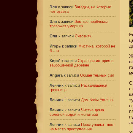
Эля
к записи
Загадки, на которые
нет ответа
Эля
к записи
Земные проблемы
тревожат умерших
Е
Оля
к записи
Сквозняк
ц
д
Игорь
к записи
Мистика, которой не
было
Ж
Кира*
к записи
Странная история в
в
заброшенной деревне
г
м
Angara
к записи
Обман тёмных сил
С
Ленчик
к записи
Раскаявшаяся
с
грешница
к
т
Ленчик
к записи
Дом бабы Ульяны
н
Ленчик
к записи
Чистка дома
п
соленой водой и молитвой
п
л
Ленчик
к записи
Преступника тянет
на место преступления
У