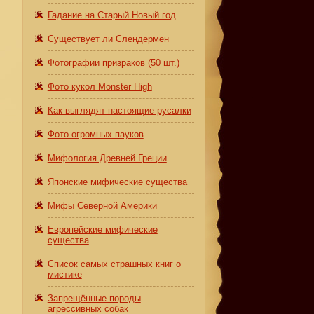
Гадание на Старый Новый год
Существует ли Слендермен
Фотографии призраков (50 шт.)
Фото кукол Monster High
Как выглядят настоящие русалки
Фото огромных пауков
Мифология Древней Греции
Японские мифические существа
Мифы Северной Америки
Европейские мифические
существа
Список самых страшных книг о
мистике
Запрещённые породы
агрессивных собак