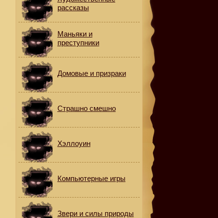
рассказы
Маньяки и
преступники
Домовые и призраки
Страшно смешно
Хэллоуин
Компьютерные игры
Звери и силы природы