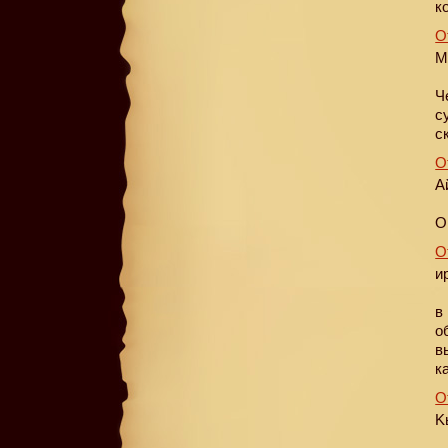
к
О
M
Ч
с
с
О
А
О
О
и
в
о
в
к
О
K