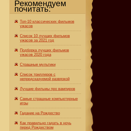
Рекомендуем
почитать:
Топ-10 классических фильмов
ужасов
Список 10 лучших фильмов
ужасов за 2021 год
е
Подборка лучших фильмов
ужасов 2020 года
Страшные мультики
Список триллеров с
непредсказуемой развязкой
Лучшие фильмы про вампиров
Самые страшные компьютерные
игры
Гадание на Рождество
Как правильно гадать в ночь
перед Рождеством