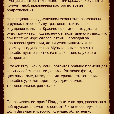
эмоций и спокойствия. Маленький кроха легко уснет и
получит необыкновенный восторг во время
бодрствования.
На специально подвешенном механизме, размещены
игрушки, которые будут развивать тактильные
ощущения малыша. Красиво оформленные детали
будут кружиться под веселую и
позитивную музыку, что
принесёт им море удовольствия. Наблюдая за
процессом движения, детки успокаиваются и не
чувствуют одиночество. Музыкальные эффекты
способствуют развитию их правильного слухового
восприятия.
С такой игрушкой, у мамы появится больше времени для
занятия собственными делами. Различие форм,
цветовых гамм, мелодий и материала изготовления,
способно удовлетворить вкус даже самых
требовательных родителей.
Понравилась история? Поддержите автора, рассказав о
ней друзьям с помощью соцсетей или мессенджеров!
Если Вы знаете историю получше, обязательно