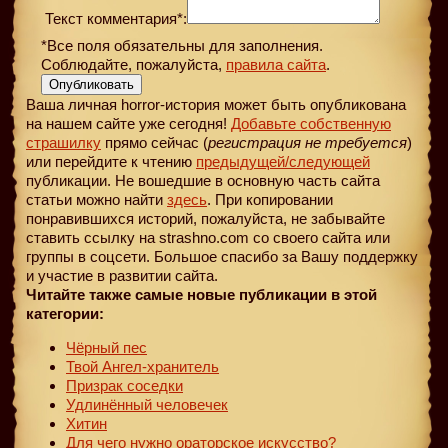
Текст комментария*:
*Все поля обязательны для заполнения.
Соблюдайте, пожалуйста,
правила сайта
.
Опубликовать
Ваша личная horror-история может быть опубликована
на нашем сайте уже сегодня!
Добавьте собственную
страшилку
прямо сейчас (
регистрация не требуется
)
или перейдите к чтению
предыдущей
/следующей
публикации. Не вошедшие в основную часть сайта
статьи можно найти
здесь
. При копировании
понравившихся историй, пожалуйста, не забывайте
ставить ссылку на strashno.com со своего сайта или
группы в соцсети. Большое спасибо за Вашу поддержку
и участие в развитии сайта.
Читайте также самые новые публикации в этой
категории:
Чёрный пес
Твой Ангел-хранитель
Призрак соседки
Удлинённый человечек
Хитин
Для чего нужно ораторское искусство?