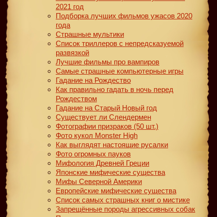
2021 год
Подборка лучших фильмов ужасов 2020
года
Страшные мультики
Список триллеров с непредсказуемой
развязкой
Лучшие фильмы про вампиров
Самые страшные компьютерные игры
Гадание на Рождество
Как правильно гадать в ночь перед
Рождеством
Гадание на Старый Новый год
Существует ли Слендермен
Фотографии призраков (50 шт.)
Фото кукол Monster High
Как выглядят настоящие русалки
Фото огромных пауков
Мифология Древней Греции
Японские мифические существа
Мифы Северной Америки
Европейские мифические существа
Список самых страшных книг о мистике
Запрещённые породы агрессивных собак