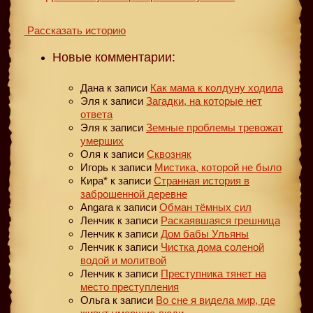
Рассказать историю
Новые комментарии:
Дана
к записи
Как мама к колдуну ходила
Эля
к записи
Загадки, на которые нет
ответа
Эля
к записи
Земные проблемы тревожат
умерших
Оля
к записи
Сквозняк
Игорь
к записи
Мистика, которой не было
Кира*
к записи
Странная история в
заброшенной деревне
Angara
к записи
Обман тёмных сил
Ленчик
к записи
Раскаявшаяся грешница
Ленчик
к записи
Дом бабы Ульяны
Ленчик
к записи
Чистка дома соленой
водой и молитвой
Ленчик
к записи
Преступника тянет на
место преступления
Ольга
к записи
Во сне я видела мир, где