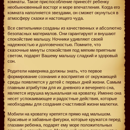
комнаты. Такое приспособление принесёт ребенку
необыкновенный восторг и море впечатления. Когда его
комната наполняется звездами, он сможет окунуться в
атмосферу сказки и настоящего чуда.
Все светильники созданы из качественных и абсолютно
безопасных материалов. Они гарантируют и внушают
спокойствие малышу. Ночники удивляют своей
надежностью и долговечностью. Помните, что
сказочные минуты спокойствия под мягким приятным
светом, подарят Вашему малышу сладкий и здоровый
сон.
Родители наверняка должны знать, что первое
формирование сознания и восприятия от окружающей
среды появляется у детей с первых дней жизни. Самым
главным атрибутом для их дневного и вечернего сна,
является игрушка музыкальная на кроватку. Именно она
несет успокаивающее и радостные действия, которые
необходимы для создания счастливой жизни малютки.
Мобили на кроватку крепятся прямо над малышом.
Красивые и забавные фигурки, которые кружатся перед
глазами ребенка, подарят ему море положительных