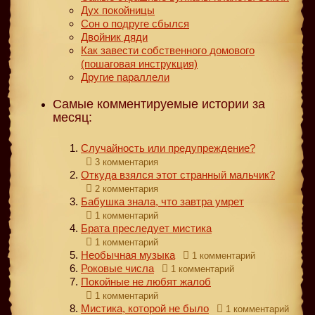
Дух покойницы
Сон о подруге сбылся
Двойник дяди
Как завести собственного домового
(пошаговая инструкция)
Другие параллели
Самые комментируемые истории за
месяц:
Случайность или предупреждение?
3 комментария
Откуда взялся этот странный мальчик?
2 комментария
Бабушка знала, что завтра умрет
1 комментарий
Брата преследует мистика
1 комментарий
Необычная музыка
1 комментарий
Роковые числа
1 комментарий
Покойные не любят жалоб
1 комментарий
Мистика, которой не было
1 комментарий