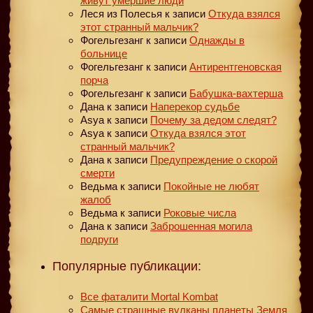
живут умершие люди
Леся из Полесья
к записи
Откуда взялся
этот странный мальчик?
Фогельгезанг
к записи
Однажды в
больнице
Фогельгезанг
к записи
Антирентгеновская
порча
Фогельгезанг
к записи
Бабушка-вахтерша
Дана
к записи
Наперекор судьбе
Asya
к записи
Почему за дедом следят?
Asya
к записи
Откуда взялся этот
странный мальчик?
Дана
к записи
Предупреждение о скорой
смерти
Ведьма
к записи
Покойные не любят
жалоб
Ведьма
к записи
Роковые числа
Дана
к записи
Заброшенная могила
подруги
Популярные публикации:
Все фаталити Mortal Kombat
Самые страшные вулканы планеты Земля