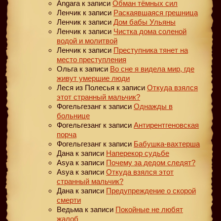
Angara
к записи
Обман тёмных сил
Ленчик
к записи
Раскаявшаяся грешница
Ленчик
к записи
Дом бабы Ульяны
Ленчик
к записи
Чистка дома соленой
водой и молитвой
Ленчик
к записи
Преступника тянет на
место преступления
Ольга
к записи
Во сне я видела мир, где
живут умершие люди
Леся из Полесья
к записи
Откуда взялся
этот странный мальчик?
Фогельгезанг
к записи
Однажды в
больнице
Фогельгезанг
к записи
Антирентгеновская
порча
Фогельгезанг
к записи
Бабушка-вахтерша
Дана
к записи
Наперекор судьбе
Asya
к записи
Почему за дедом следят?
Asya
к записи
Откуда взялся этот
странный мальчик?
Дана
к записи
Предупреждение о скорой
смерти
Ведьма
к записи
Покойные не любят
жалоб