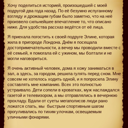
Хочу поделиться историей, произошедшей с моей
подругой два года назад. По её безумно испуганному
взгляду и дрожащим губам было заметно, что на неё
произвело сильнейшее впечатление то, что описано
ниже. Для удобства рассказ ведётся от её лица.
Я приехала погостить к своей подруге Элине, которая
жила в пригороде Лондона. Днём я посещала
достопримечательности, а вечер мы проводили вместе с
её семьей, я помогала ей с ужином, мы болтали и не
могли наговориться.
Я очень активный человек, дома я хожу заниматься в
зал, а здесь, за городом, решила гулять перед сном. Мне
совсем не хотелось ходить одной, и я попросила Элину
составлять мне компанию. Всех это полностью
устраивало. Дети сопели в кроватках, муж наслаждался
газетой и телевизором, а мы отправлялись в вечернюю
прохладу. Вдали от суеты мегаполисов люди рано
ложатся спать, мы
быстрым спортивным шагом
прогуливались по тихим улочкам, освещаемым
уличными фонарями.