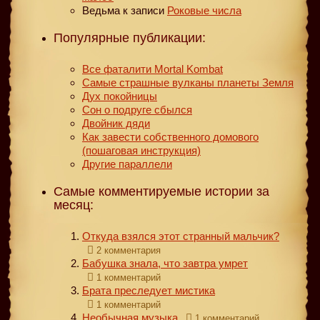
Ведьма
к записи
Роковые числа
Популярные публикации:
Все фаталити Mortal Kombat
Самые страшные вулканы планеты Земля
Дух покойницы
Сон о подруге сбылся
Двойник дяди
Как завести собственного домового
(пошаговая инструкция)
Другие параллели
Самые комментируемые истории за
месяц:
Откуда взялся этот странный мальчик?
2 комментария
Бабушка знала, что завтра умрет
1 комментарий
Брата преследует мистика
1 комментарий
Необычная музыка
1 комментарий