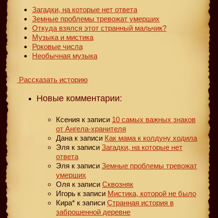
Загадки, на которые нет ответа
Земные проблемы тревожат умерших
Откуда взялся этот странный мальчик?
Музыка и мистика
Роковые числа
Необычная музыка
Рассказать историю
Новые комментарии:
Ксения
к записи
10 самых важных знаков
от Ангела-хранителя
Дана
к записи
Как мама к колдуну ходила
Эля
к записи
Загадки, на которые нет
ответа
Эля
к записи
Земные проблемы тревожат
умерших
Оля
к записи
Сквозняк
Игорь
к записи
Мистика, которой не было
Кира*
к записи
Странная история в
заброшенной деревне