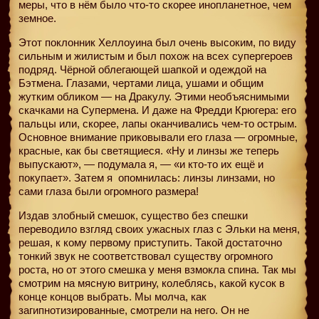
меры, что в нём было что-то скорее инопланетное, чем
земное.
Этот поклонник Хеллоуина был очень высоким, по виду
сильным и жилистым и был похож на всех супергероев
подряд. Чёрной облегающей шапкой и одеждой на
Бэтмена. Глазами, чертами лица, ушами и общим
жутким обликом — на Дракулу. Этими необъяснимыми
скачками на Супермена. И даже на Фредди Крюгера: его
пальцы или, скорее, лапы оканчивались чем-то острым.
Основное внимание приковывали его глаза — огромные,
красные, как бы светящиеся. «Ну и линзы же теперь
выпускают», — подумала я, — «и кто-то их ещё и
покупает». Затем я
опомнилась: линзы линзами, но
сами глаза были огромного размера!
Издав злобный смешок, существо без спешки
переводило взгляд своих ужасных глаз с Эльки на меня,
решая, к кому первому приступить. Такой достаточно
тонкий звук не соответствовал существу огромного
роста, но от этого смешка у меня взмокла спина. Так мы
смотрим на мясную витрину, колеблясь, какой кусок в
конце концов выбрать. Мы молча, как
загипнотизированные, смотрели на него. Он не