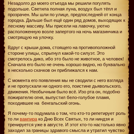
Незадолго до моего отъезда мы решили погулять
подольше. Светила полная луна, воздух был тёпл и
прозрачен. Мы шли по улице, предпоследней от конца
городка. Дальше был ещё один ряд домов, выходящих к
лесному массиву. Мы присели на лавочку, уютно
расположенную возле запертого на ночь магазинчика и
смотрящую на улочку.
Вдруг с крыши дома, стоящего на противоположной
стороне улицы, спрыгнул какой-то силуэт. Это
смотрелось дико, ибо это было не животное, а человек!
Сначала его было не очень хорошо видно, но буквально
в несколько скачков он приближался к нам.
С момента его появления мы не сводили с него взгляда
и не пропускали ни одного его, поистине дьявольского,
движения. Необычным было всё. Изо рта он, подобно
пожирателю огня, выпустил бело-голубое пламя,
походившее на
бенгальский огонь.
Я почему-то подумала о том, что кто-то репетирует роль
то ли
вампира
ко Дню Всех Святых, то ли ниндзя и
тренируется уже в августе. И этот кто-то настолько явно
заходил за границы здравого смысла и утратил чувство