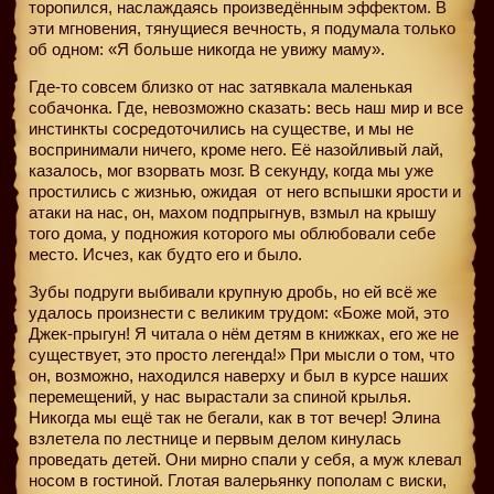
торопился, наслаждаясь произведённым эффектом. В
эти мгновения, тянущиеся вечность, я подумала только
об одном: «Я больше никогда не увижу маму».
Где-то совсем близко от нас затявкала маленькая
собачонка. Где, невозможно сказать: весь наш мир и все
инстинкты сосредоточились на существе, и мы не
воспринимали ничего, кроме него. Её назойливый лай,
казалось, мог взорвать мозг. В секунду, когда мы уже
простились с жизнью, ожидая
от него вспышки ярости и
атаки на нас, он, махом подпрыгнув, взмыл на крышу
того дома, у подножия которого мы облюбовали себе
место. Исчез, как будто его и было.
Зубы подруги выбивали крупную дробь, но ей всё же
удалось произнести с великим трудом: «Боже мой, это
Джек-прыгун! Я читала о нём детям в книжках, его же не
существует, это просто легенда!» При мысли о том, что
он, возможно, находился наверху и был в курсе наших
перемещений, у нас вырастали за спиной крылья.
Никогда мы ещё так не бегали, как в тот вечер! Элина
взлетела по лестнице и первым делом кинулась
проведать детей. Они мирно спали у себя, а муж клевал
носом в гостиной. Глотая валерьянку пополам с виски,