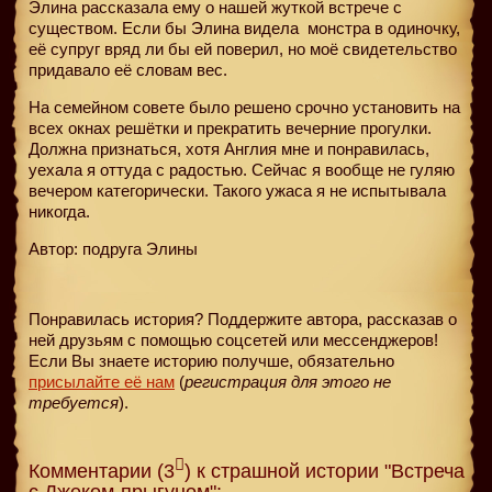
Элина рассказала ему о нашей жуткой встрече с
существом. Если бы Элина видела
монстра в одиночку,
её супруг вряд ли бы ей поверил, но моё свидетельство
придавало её словам вес.
На семейном совете было решено срочно установить на
всех окнах решётки и прекратить вечерние прогулки.
Должна признаться, хотя Англия мне и понравилась,
уехала я оттуда с радостью. Сейчас я вообще не гуляю
вечером категорически. Такого ужаса я не испытывала
никогда.
Автор: подруга Элины
Понравилась история? Поддержите автора, рассказав о
ней друзьям с помощью соцсетей или мессенджеров!
Если Вы знаете историю получше, обязательно
присылайте её нам
(
регистрация для этого не
требуется
).
Комментарии (3
) к страшной истории "Встреча
с Джеком-прыгуном":