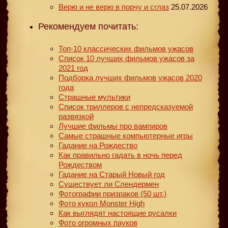
Верю и не верю в порчу и сглаз
25.07.2026
Рекомендуем почитать:
Топ-10 классических фильмов ужасов
Список 10 лучших фильмов ужасов за
2021 год
Подборка лучших фильмов ужасов 2020
года
Страшные мультики
Список триллеров с непредсказуемой
развязкой
Лучшие фильмы про вампиров
Самые страшные компьютерные игры
Гадание на Рождество
Как правильно гадать в ночь перед
Рождеством
Гадание на Старый Новый год
Существует ли Слендермен
Фотографии призраков (50 шт.)
Фото кукол Monster High
Как выглядят настоящие русалки
Фото огромных пауков