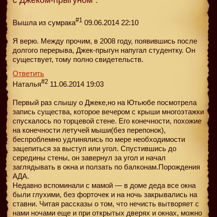
#1
Вышла из сумрака
09.06.2014 22:10
Я верю. Между прочим, в 2008 году, появившись после
долгого перерыва, Джек-прыгун напугал студентку. Он
существует, тому полно свидетельств.
Ответить
#2
Наталья
11.06.2014 19:03
Первый раз слышу о Джеке,но на Ютьюбе посмотрела
запись существа, которое вечером с крыши многоэтажки
спускалось по торцевой стене. Его конечности, похожие
на конечности летучей мыши(без перепонок),
беспроблемно удлинялись по мере необходимости
зацепиться за выступ или угол. Спустившись до
середины стены, он завернул за угол и начал
заглядывать в окна и ползать по балконам.Порождения
АДА.
Недавно вспоминали с мамой — в доме деда все окна
были глухими, без форточек и на ночь закрывались на
ставни. Читая рассказы о том, что нечисть вытворяет с
нами ночами еще и при открытых дверях и окнах, можно