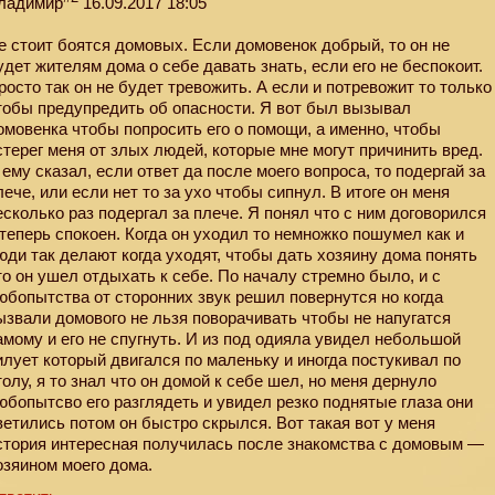
ладимир
16.09.2017 18:05
е стоит боятся домовых. Если домовенок добрый, то он не
удет жителям дома о себе давать знать, если его не беспокоит.
росто так он не будет тревожить. А если и потревожит то только
тобы предупредить об опасности. Я вот был вызывал
омовенка чтобы попросить его о помощи, а именно, чтобы
стерег меня от злых людей, которые мне могут причинить вред.
 ему сказал, если ответ да после моего вопроса, то подергай за
лече, или если нет то за ухо чтобы сипнул. В итоге он меня
есколько раз подергал за плече. Я понял что с ним договорился
 теперь спокоен. Когда он уходил то немножко пошумел как и
юди так делают когда уходят, чтобы дать хозяину дома понять
то он ушел отдыхать к себе. По началу стремно было, и с
юбопытства от сторонних звук решил повернутся но когда
ызвали домового не льзя поворачивать чтобы не напугатся
амому и его не спугнуть. И из под одияла увидел небольшой
илует который двигался по маленьку и иногда постукивал по
толу, я то знал что он домой к себе шел, но меня дернуло
юбопытсво его разглядеть и увидел резко поднятые глаза они
ветились потом он быстро скрылся. Вот такая вот у меня
стория интересная получилась после знакомства с домовым —
озяином моего дома.