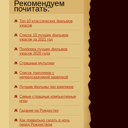
Рекомендуем
почитать:
Топ-10 классических фильмов
ужасов
Список 10 лучших фильмов
ужасов за 2021 год
Подборка лучших фильмов
ужасов 2020 года
Страшные мультики
Список триллеров с
непредсказуемой развязкой
Лучшие фильмы про вампиров
Самые страшные компьютерные
игры
Гадание на Рождество
Как правильно гадать в ночь
перед Рождеством