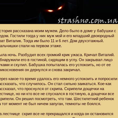
стория рассказана моим мужем. Дело было в доме у бабушки с
едом. Гостили тогда у них муж мой и его младший двоюродный
рат Виталик. Тогда им было 11 и 6 лет. Дом двухэтажный.
альчишки спали на первом этаже.
ыла ночь. Разбудил всех громкий крик ужаса. Кричал Виталий.
бнаружили его в гостиной, сидящим в углу. Он закрывал лицо
уками и скулил. Бабушка попыталась его успокоить, но от ее
рикосновения он дернулся и снова закричал.
ерез какое-то время удалось его немного успокоить и попросили
ассказать, что случилось. Он стал сильно заикаться. Кое-как
ассказал, что проснулся от скрипа. Скрипели дощечки на
естнице, но ни кто все не спускался в гостиную, а дощечки все
крипели. Он решил посмотреть, что там. Шестилетний ребенок
а тот момент не был ничем запуган, темноты не боялся.
а лестнице
скрип все не прекращался и когда он остановился