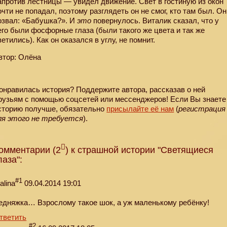
апротив лестницы — увидел движение. Свет в гостиную из окон
очти не попадал, поэтому разглядеть он не смог, кто там был. Он
озвал: «Бабушка?». И
это
повернулось. Виталик сказал, что у
его были фосфорные глаза (были такого же цвета и так же
ветились). Как он оказался в углу, не помнит.
втор: Олёна
онравилась история? Поддержите автора, рассказав о ней
рузьям с помощью соцсетей или мессенджеров! Если Вы знаете
сторию получше, обязательно
присылайте её нам
(
регистрация
ля этого не требуется
).
омментарии (2
) к страшной истории "Светящиеся
лаза":
#1
alina
09.04.2014 19:01
едняжка… Взрослому такое шок, а уж маленькому ребёнку!
тветить
#2