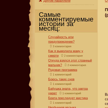
О
Другие параллели
П
Самые
(
комментируемые
истории за
месяц:
Случайность или
предупреждение?
3 комментария
Как я вымолила маму у
смерти
2 комментария
Откуда взялся этот странный
мальчик?
2 комментария
Родовая программа
1 комментарий
Боюсь таких снов
1 комментарий
Бабушка знала, что завтра
умрет
1 комментарий
В
Брата преследует мистика
с
1 комментарий
с
Необычная музыка