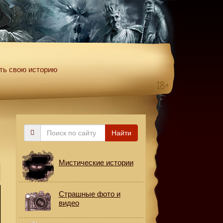
ть свою историю
Поиск
Найти
по
сайту
Мистические истории
Страшные фото и
видео