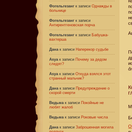
н
Фогельгезанг
к записи
Однажды в
п
больнице
п
н
Фогельгезанг
к записи
с
Антирентгеновская порча
А
Фогельгезанг
к записи
Бабушка-
вахтерша
Дана
к записи
Наперекор судьбе
П
д
Asya
к записи
Почему за дедом
и
следят?
д
Asya
к записи
Откуда взялся этот
странный мальчик?
К
Дана
к записи
Предупреждение о
г
скорой смерти
Ведьма
к записи
Покойные не
M
любят жалоб
Ведьма
к записи
Роковые числа
Б
О
Дана
к записи
Заброшенная могила
подруги