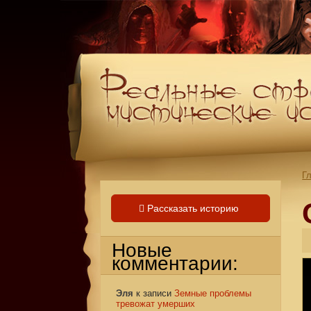
Г
Рассказать историю
Новые
комментарии:
Эля
к записи
Земные проблемы
тревожат умерших