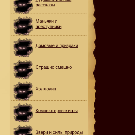
рассказы
Маньяки и
преступники
Домовые и призраки
Страшно смешно
Хэллоуин
Компьютерные игры
Звери и силы природы