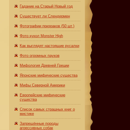
Гадание на Старый Новый год
Существует ли Слендермен
Фотографии призраков (50 шт.)
Фото кукол Monster High
Как выглядят настоящие русалки
Фото огромных пауков
Мифология Древней Греции
Японские мифические существа
Мифы Северной Америки
Европейские мифические
существа
Список самых страшных книг о
мистике
Запрещённые породы
агрессивных собак