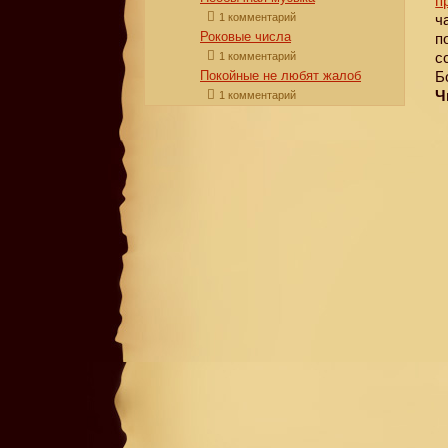
п
ч
1 комментарий
Роковые числа
п
с
1 комментарий
Б
Покойные не любят жалоб
Ч
1 комментарий