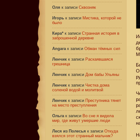
Оля
к записи
Сквозняк
Игорь
к записи
Мистика, которой не
было
Кира*
к записи
Странная история в
И
заброшенной деревне
д
б
Angara
к записи
Обман тёмных сил
М
Ленчик
к записи
Раскаявшаяся
грешница
Б
О
Ленчик
к записи
Дом бабы Ульяны
р
п
Ленчик
к записи
Чистка дома
соленой водой и молитвой
Ч
р
Ленчик
к записи
Преступника тянет
р
на место преступления
л
Ольга
к записи
Во сне я видела
с
мир, где живут умершие люди
н
Леся из Полесья
к записи
Откуда
Н
взялся этот странный мальчик?