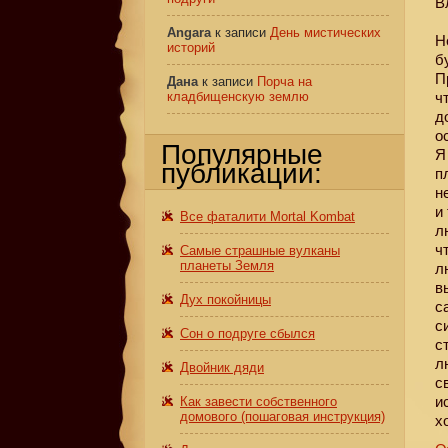
В
Angara
к записи
День мистических
Н
историй
б
П
Дана
к записи
Порча на
кладбищенскую землю
ч
д
о
Популярные
Я
публикации:
п
н
и
Все фаталити Mortal Kombat
л
ч
Самые страшные вулканы
планеты Земля
л
в
Дух покойницы
с
с
Сон о подруге сбылся
с
л
Двойник дяди
с
и
Как завести собственного
домового (пошаговая инструкция)
х