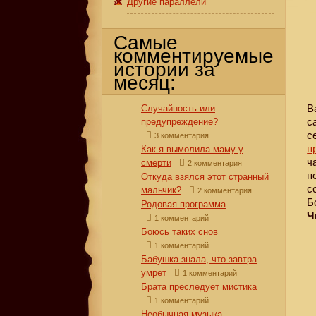
Другие параллели
Самые
комментируемые
истории за
месяц:
В
Случайность или
с
предупреждение?
с
3 комментария
п
Как я вымолила маму у
ч
смерти
2 комментария
п
Откуда взялся этот странный
с
мальчик?
2 комментария
Б
Родовая программа
Ч
1 комментарий
Боюсь таких снов
1 комментарий
Бабушка знала, что завтра
умрет
1 комментарий
Брата преследует мистика
1 комментарий
Необычная музыка