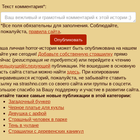
Текст комментария*:
*Все поля обязательны для заполнения. Соблюдайте,
пожалуйста,
правила сайта
.
Опубликовать
аша личная horror-история может быть опубликована на нашем
айте уже сегодня!
Добавьте собственную страшилку
прямо
ейчас (
регистрация не требуется
) или перейдите к чтению
редыдущей
/следующей
публикации. Не вошедшие в основную
асть сайта статьи можно найти
здесь
. При копировании
онравившихся историй, пожалуйста, не забывайте ставить
сылку на strashno.com со своего сайта или группы в соцсети.
ольшое спасибо за Вашу поддержку и участие в развитии сайта.
итайте также самые новые публикации в этой категории:
Загадочный бункер
Черное платье для куклы
Девушка с арфой
Страшный человек в парке
Тень в чулане
Страшилки с деревенских каникул