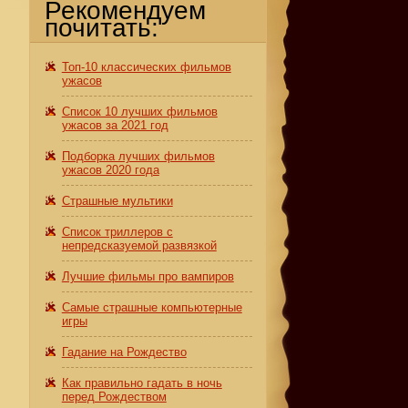
Рекомендуем
почитать:
Топ-10 классических фильмов
ужасов
Список 10 лучших фильмов
ужасов за 2021 год
Подборка лучших фильмов
ужасов 2020 года
Страшные мультики
Список триллеров с
непредсказуемой развязкой
Лучшие фильмы про вампиров
Самые страшные компьютерные
игры
Гадание на Рождество
Как правильно гадать в ночь
перед Рождеством