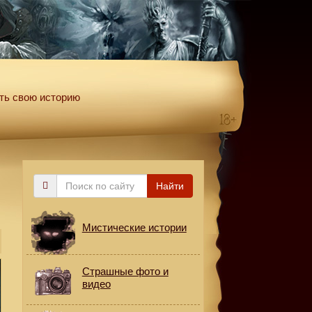
ть свою историю
Поиск
Найти
по
сайту
Мистические истории
Страшные фото и
видео