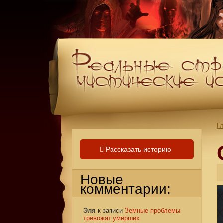
Г
Рассказать историю
Новые
комментарии:
Эля
к записи
Земные проблемы
тревожат умерших