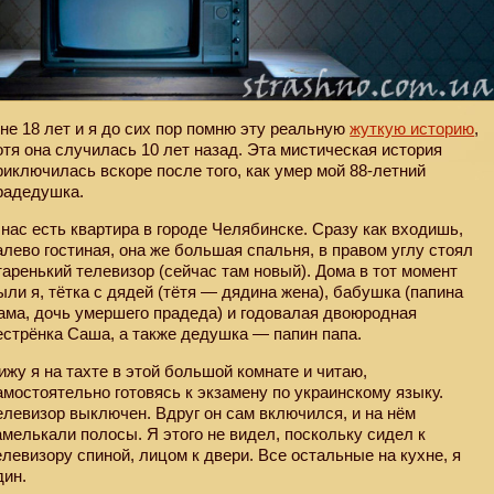
не 18 лет и я до сих пор помню эту реальную
жуткую историю
,
отя она случилась 10 лет назад. Эта мистическая история
риключилась вскоре после того, как умер мой 88-летний
радедушка.
 нас есть квартира в городе Челябинске. Сразу как входишь,
алево гостиная, она же большая спальня, в правом углу стоял
таренький телевизор (сейчас там новый). Дома в тот момент
ыли я, тётка с дядей (тётя — дядина жена), бабушка (папина
ама, дочь умершего прадеда) и годовалая двоюродная
естрёнка Саша, а также дедушка — папин папа.
ижу я на тахте в этой большой комнате и читаю,
амостоятельно готовясь к экзамену по украинскому языку.
елевизор выключен. Вдруг он сам включился, и на нём
амелькали полосы. Я этого не видел, поскольку сидел к
елевизору спиной, лицом к двери. Все остальные на кухне, я
дин.