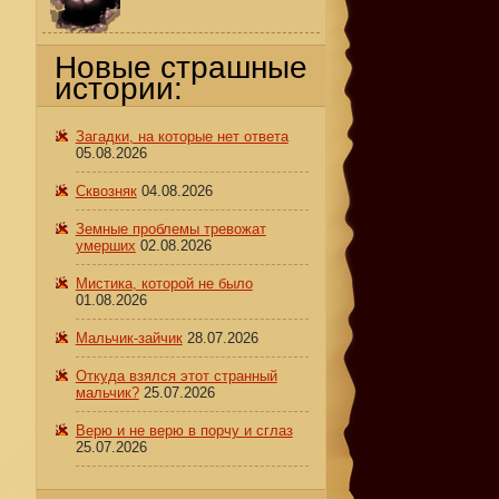
Новые страшные
истории:
Загадки, на которые нет ответа
05.08.2026
Сквозняк
04.08.2026
.
Земные проблемы тревожат
умерших
02.08.2026
Мистика, которой не было
01.08.2026
Мальчик-зайчик
28.07.2026
Откуда взялся этот странный
мальчик?
25.07.2026
Верю и не верю в порчу и сглаз
25.07.2026