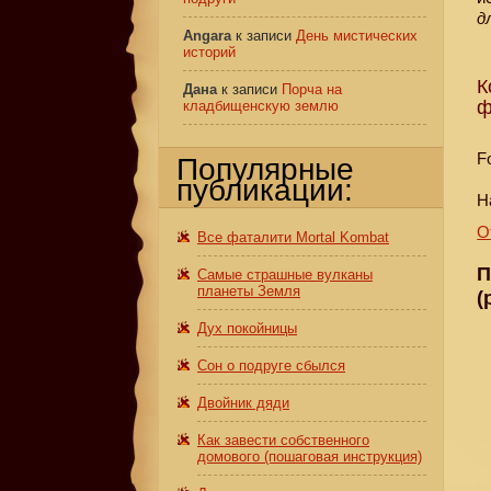
д
Angara
к записи
День мистических
историй
К
Дана
к записи
Порча на
ф
кладбищенскую землю
F
Популярные
публикации:
Н
О
Все фаталити Mortal Kombat
П
Самые страшные вулканы
планеты Земля
(
Дух покойницы
Сон о подруге сбылся
Двойник дяди
Как завести собственного
домового (пошаговая инструкция)