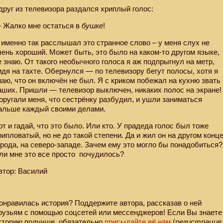
друг из телевизора раздался хриплый голос:
 Жалко мне остаться в
бушке
!
 именно так расслышал это странное слово – у меня слух не
чень хороший. Может быть, это было на каком-то другом языке,
е знаю. От такого необычного голоса я аж подпрыгнул на метр,
идя на тахте. Обернулся — по телевизору бегут полосы, хотя я
наю, что он включён не был. Я с криком побежал на кухню звать
аших. Пришли — телевизор выключен, никаких полос на экране!
оругали меня, что сестрёнку разбудил, и ушли заниматься
альше каждый своими делами.
от и гадай, что это было. Или кто. У прадеда голос был тоже
рипловатый, но не до такой степени. Да и жил он на другом конц
орода, на северо-западе. Зачем ему это могло бы понадобиться?
ли мне это все просто
почудилось?
втор: Василий
онравилась история? Поддержите автора, рассказав о ней
рузьям с помощью соцсетей или мессенджеров! Если Вы знаете
сторию получше, обязательно
присылайте её нам
(
регистрация