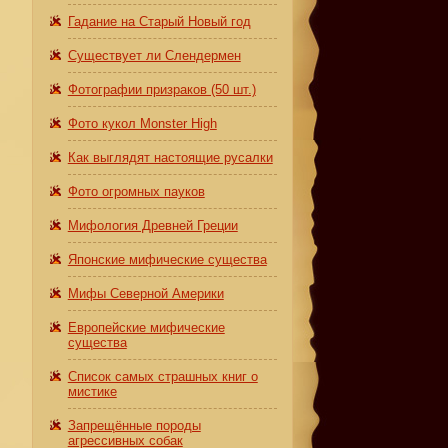
Гадание на Старый Новый год
Существует ли Слендермен
Фотографии призраков (50 шт.)
Фото кукол Monster High
Как выглядят настоящие русалки
Фото огромных пауков
Мифология Древней Греции
Японские мифические существа
Мифы Северной Америки
Европейские мифические
существа
Список самых страшных книг о
мистике
Запрещённые породы
агрессивных собак