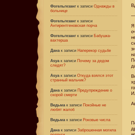
В
Фогельгезанг
к записи
Однажды в
больнице
—
Фогельгезанг
к записи
Антирентгеновская порча
Я
о
Фогельгезанг
к записи
Бабушка-
н
вахтерша
с
з
Дана
к записи
Наперекор судьбе
н
П
Asya
к записи
Почему за дедом
следят?
д
Asya
к записи
Откуда взялся этот
В
странный мальчик?
х
г
Дана
к записи
Предупреждение о
И
скорой смерти
А
Ведьма
к записи
Покойные не
любят жалоб
Ведьма
к записи
Роковые числа
П
д
Дана
к записи
Заброшенная могила
и
подруги