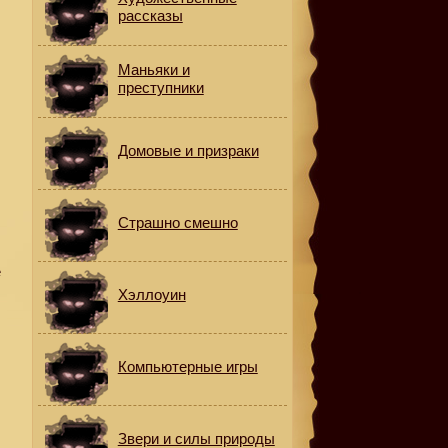
рассказы
Маньяки и
преступники
Домовые и призраки
Страшно смешно
е
Хэллоуин
Компьютерные игры
Звери и силы природы