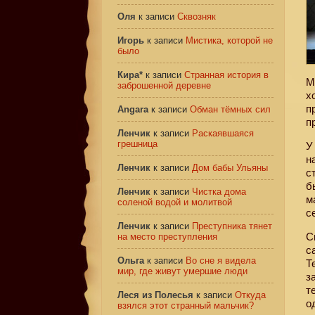
Оля
к записи
Сквозняк
Игорь
к записи
Мистика, которой не
было
Кира*
к записи
Странная история в
М
заброшенной деревне
х
п
Angara
к записи
Обман тёмных сил
п
Ленчик
к записи
Раскаявшаяся
грешница
У
н
Ленчик
к записи
Дом бабы Ульяны
с
б
Ленчик
к записи
Чистка дома
м
соленой водой и молитвой
с
Ленчик
к записи
Преступника тянет
С
на место преступления
с
Ольга
к записи
Во сне я видела
Т
мир, где живут умершие люди
з
т
Леся из Полесья
к записи
Откуда
о
взялся этот странный мальчик?