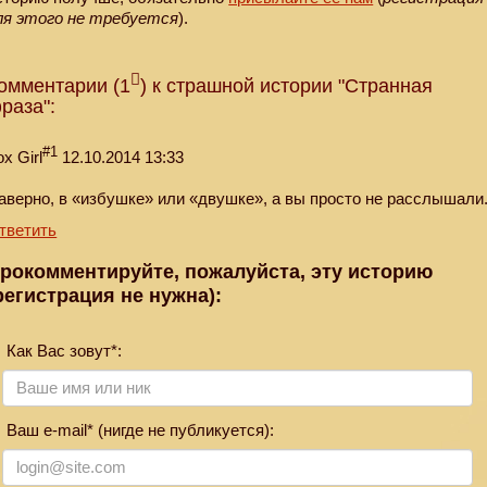
ля этого не требуется
).
омментарии (1
) к страшной истории "Странная
раза":
#1
ox Girl
12.10.2014 13:33
аверно, в «избушке» или «двушке», а вы просто не расслышали
тветить
рокомментируйте, пожалуйста, эту историю
регистрация не нужна):
Как Вас зовут*:
Ваш e-mail* (нигде не публикуется):