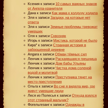
Ксения
к записи
10 самых важных знаков
от Ангела-хранителя
Дана
к записи
Как мама к колдуну ходила
Эля
к записи
Загадки, на которые нет
ответа
Эля
к записи
Земные проблемы тревожат
умерших
Оля
к записи
Сквозняк
Игорь
к записи
Мистика, которой не было
Кира*
к записи
Странная история в
заброшенной деревне
Angara
к записи
Обман тёмных сил
Ленчик
к записи
Раскаявшаяся грешница
Ленчик
к записи
Дом бабы Ульяны
Ленчик
к записи
Чистка дома соленой
водой и молитвой
Ленчик
к записи
Преступника тянет на
место преступления
Ольга
к записи
Во сне я видела мир, где
живут умершие люди
Леся из Полесья
к записи
Откуда взялся
этот странный мальчик?
Фогельгезанг
к записи
Однажды в