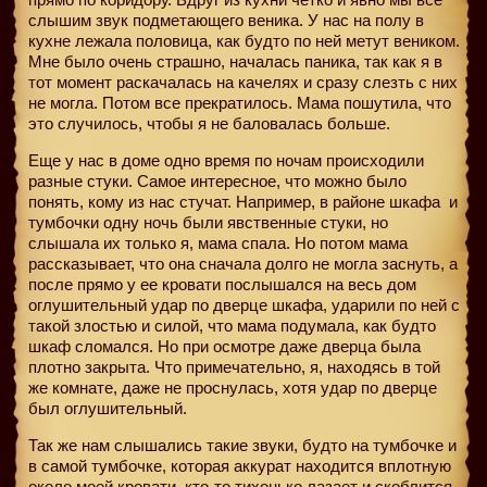
слышим звук подметающего веника. У нас на полу в
кухне лежала половица, как будто по ней метут веником.
Мне было очень страшно, началась паника, так как я в
тот момент раскачалась на качелях и сразу слезть с них
не могла. Потом все прекратилось. Мама пошутила, что
это случилось, чтобы я не баловалась больше.
Еще у нас в доме одно время по ночам происходили
разные стуки. Самое интересное, что можно было
понять, кому из нас стучат. Например, в районе шкафа
и
тумбочки одну ночь были явственные стуки, но
слышала их только я, мама спала. Но потом мама
рассказывает, что она сначала долго не могла заснуть, а
после прямо у ее кровати послышался на весь дом
оглушительный удар по дверце шкафа, ударили по ней с
такой злостью и силой, что мама подумала, как будто
шкаф сломался. Но при осмотре даже дверца была
плотно закрыта. Что примечательно, я, находясь в той
же комнате, даже не проснулась, хотя удар по дверце
был оглушительный.
Так же нам слышались такие звуки, будто на тумбочке и
в самой тумбочке, которая аккурат находится вплотную
около моей кровати, кто-то тихонько лазает и скоблится.