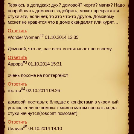
Теряюсь в догадках: дух? домовой? черти? магия? Надо
попробовать домового задобрить, может прекратятся
стуки эти, если нет, то это что-то другое. Домовому
может не нравится что в доме скандалят или курят…
Ответить
#2
Wonder Woman
01.10.2014 13:39
Домовой, что ли, вас всех воспитывает по-своему.
Ответить
#3
Аврора
01.10.2014 15:31
очень похоже на полтергейст
Ответить
#4
гостья
02.10.2014 09:26
домовой, поставьте блюдце с конфетами в укромный
уголок, если не поможет-можно матом поорать когда
стуки начнутся(говорят помогает)
Ответить
#5
Лилиан
04.10.2014 19:10