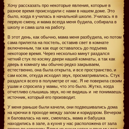
Хочу рассказать про некоторые явления, которые в
разное время происходили с нами в нашем доме. Это
было, когда я училась в начальной школе. Училась я в
первую смену, и мама всегда меня будила, собирала в
школу и сама шла на работу.
В этот день, как обычно, мама меня разбудила, но потом
сама прилегла на постель, оставив свет в комнате
включенным, так как еще оставалось до подъема
некоторое время. Через несколько минут раздался
четкий стук по косяку двери нашей комнаты, а так как
дверь в комнату мы обычно редко закрываем,
естественно, она была открыта, и все пространство, и
сам косяк, откуда исходил звук, просматривались. Стук
раздался всего в полуметре от нас. Я не поверила своим
ушам и спросила у мамы, что это было. Жутко, когда
отчетливо слышишь звук, но не видишь и
не понимаешь
источник, который его производит.
У меня раньше были качели, они подвешивались дома
на крючки в проходе между залом и коридором. Вечером
я баловалась на них, смеялась, мама и бабушка
находились в зале, а кухня у нас расположена от зала
прямо по коридору. Вдруг из кухни четко и явно мы все