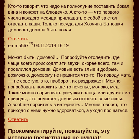
Кто-то говорит, что надо на полнолуние поставить бокал
вина и конфет на блюдечко. А кто-то — что первого
числа каждого месяца приглашать с собой за стол
отведать каши. Только посуда для Хозяина-Батюшки
домового должна быть новая.
Ответить
#6
emma567
03.11.2014 16:19
Может быть, домовой… Попробуйте отследить, где
чаще всего происходят эти звуки, скорее всего, там и
поселился домовик. Домовые есть злые и добрые,
возможно, домовому не нравится что-то. По поводу мата
— не советую, это, наоборот, их раздражает! Можно
попробовать положить где-то печенье, молоко, мед.
Также можно нарисовать рисунки солнца или других сил
природы, это помогает домовым отгонять злые силы.
А вообще поройтесь в интернете… Многие говорят, что
приходя с ними нужно здороваться, а уходя прощаться.
Ответить
Прокомментируйте, пожалуйста, эту
историю (регистрация не нужна):