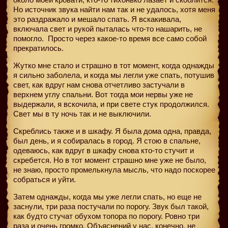
Но источник звука найти нам так и не удалось, хотя меня
это раздражало и мешало спать. Я вскакивала,
включала свет и рукой пыталась что-то нашарить, не
помогло.
Просто через какое-то время все само собой
прекратилось.
Жутко мне стало и страшно в тот момент, когда однажды
я сильно заболела, и когда мы легли уже спать, потушив
свет, как вдруг нам снова отчетливо застучали в
верхнем углу спальни. Вот тогда мои нервы уже не
выдержали, я вскочила, и при свете стук продолжился.
Свет мы в ту ночь так и не выключили.
Скреблись также и в шкафу. Я была дома одна, правда,
был день, и я собиралась в город. Я стою в спальне,
одеваюсь, как вдруг в шкафу снова кто-то стучит и
скребется. Но в тот момент страшно мне уже не было,
не знаю, просто промелькнула мысль, что надо поскорее
собраться и уйти.
Затем однажды, когда мы уже легли спать, но еще не
заснули, три раза постучали по порогу. Звук был такой,
как будто стучат обухом топора по порогу. Ровно три
раза и очень громко. Объяснений у нас, конечно, не