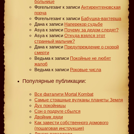
больнице
Фогельгезанг
к записи
Антирентгеновская
порча
Фогельгезанг
к записи
Бабушка-вахтерша
Дана
к записи
Наперекор судьбе
Asya
к записи
Почему за дедом следят?
Asya
к записи
Откуда взялся этот
странный мальчик?
Дана
к записи
Предупреждение о скорой
смерти
Ведьма
к записи
Покойные не любят
жалоб
Ведьма
к записи
Роковые числа
Популярные публикации:
Все фаталити Mortal Kombat
Самые страшные вулканы планеты Земля
Дух покойницы
Сон о подруге сбылся
Двойник дяди
Как завести собственного домового
(пошаговая инструкция)
Другие параллели