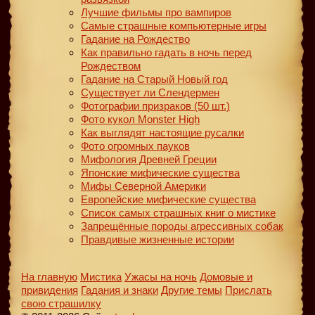
Лучшие фильмы про вампиров
Самые страшные компьютерные игры
Гадание на Рождество
Как правильно гадать в ночь перед
Рождеством
Гадание на Старый Новый год
Существует ли Слендермен
Фотографии призраков (50 шт.)
Фото кукол Monster High
Как выглядят настоящие русалки
Фото огромных пауков
Мифология Древней Греции
Японские мифические существа
Мифы Северной Америки
Европейские мифические существа
Список самых страшных книг о мистике
Запрещённые породы агрессивных собак
Правдивые жизненные истории
На главную
Мистика
Ужасы на ночь
Домовые и
привидения
Гадания и знаки
Другие темы
Прислать
свою страшилку