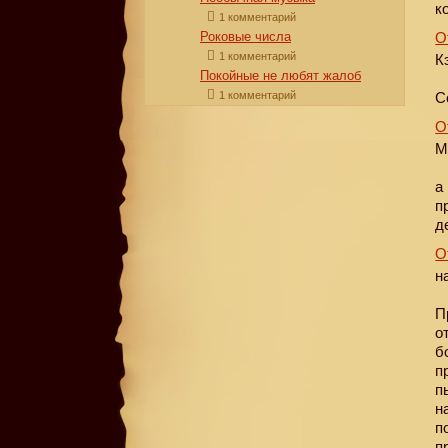
к
1 комментарий
Роковые числа
О
1 комментарий
К
Покойные не любят жалоб
1 комментарий
С
О
М
а
п
д
О
н
П
о
б
п
п
н
п
п