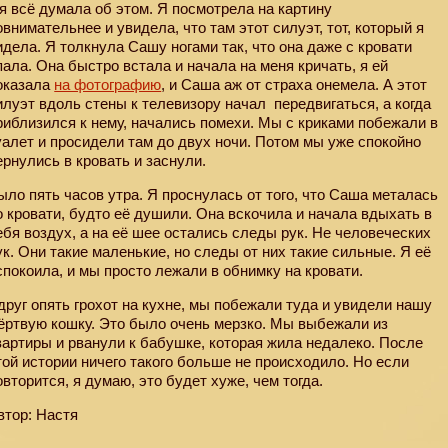
 я всё думала об этом. Я посмотрела на картину
овнимательнее и увидела, что там этот силуэт, тот, который я
идела. Я толкнула Сашу ногами так, что она даже с кровати
пала. Она быстро встала и начала на меня кричать, я ей
оказала
на фотографию
, и Саша аж от страха онемела. А этот
илуэт вдоль стены к телевизору начал
передвигаться, а когда
риблизился к нему, начались помехи. Мы с криками побежали в
уалет и просидели там до двух ночи. Потом мы уже спокойно
ернулись в кровать и заснули.
ыло пять часов утра. Я проснулась от того, что Саша металась
о кровати, будто её душили. Она вскочила и начала вдыхать в
ебя воздух, а на её шее остались следы рук. Не человеческих
ук. Они такие маленькие, но следы от них такие сильные. Я её
спокоила, и мы просто лежали в обнимку на кровати.
друг опять грохот на кухне, мы побежали туда и увидели нашу
ёртвую кошку. Это было очень мерзко. Мы выбежали из
вартиры и рванули к бабушке, которая жила недалеко. После
той истории ничего такого больше не происходило. Но если
овторится, я думаю, это будет хуже, чем тогда.
втор: Настя