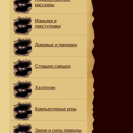
рассказы
Маньяки и
преступники
Домовые и призраки
Страшно смешно
Хэллоуин
Компьютерные игры
Звери и силы природы