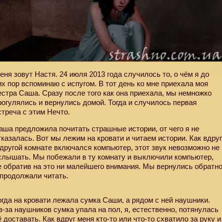
еня зовут Настя. 24 июля 2013 года случилось то, о чём я до
их пор вспоминаю с испугом. В тот день ко мне приехала моя
естра Саша. Сразу после того как она приехала, мы немножко
рогулялись и вернулись домой. Тогда и случилось первая
стреча с этим Нечто.
аша предложила почитать страшные истории, от чего я не
тказалась. Вот мы лежим на кровати и читаем истории. Как вдру
 другой комнате включался компьютер, этот звук невозможно не
слышать. Мы побежали в ту комнату и выключили компьютер,
е обратив на это ни малейшего внимания. Мы вернулись обратн
 продолжали читать.
огда на кровати лежала сумка Саши, а рядом с ней наушники.
з-за наушников сумка упала на пол, я, естественно, потянулась
ё доставать. Как вдруг меня кто-то или что-то схватило за руку и