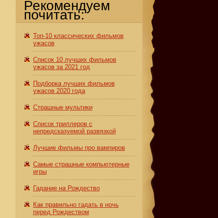
Рекомендуем
почитать:
Топ-10 классических фильмов
ужасов
Список 10 лучших фильмов
ужасов за 2021 год
Подборка лучших фильмов
ужасов 2020 года
Страшные мультики
Список триллеров с
непредсказуемой развязкой
Лучшие фильмы про вампиров
Самые страшные компьютерные
игры
х
Гадание на Рождество
Как правильно гадать в ночь
перед Рождеством