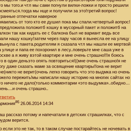
то мы того.и чтл мы сами погнули вилки-ложки и просто решили
осмеяться.тогда мы нще и получили за это!третий вопрос!
транные отпечатки наверное
ояаились от того кто ее душил пока мы спали.четвертый аопрос!
 предложила положитб кошку в мусорный пакет и положитб на
алкон так как кидать ее с балкона был не вариант ведь все
нали нашу кошку!затем через пару часов я вынесла ее на улицу
 вынула с пакета.родителям я сказала чтл мы нашли ее мертвой
а улице и папа ее похоронил в лесу..поверьте мне саша уже в
оскве а я живу вэтой квартире и мне очень страшно!!!я боюсь
то в один деньэто опять повториться!((мне очень страшно!я не
огу даже сказать маме за освящение квартиры!!она не верит
не(никто не верит(очень легко говорить что это выдмка но очень
яжело пережить!мы написали нашу историю на многих сайтах но
то ничего не дало(только комментарии «это выдумка»..обидно…
чень…и очень страшно..
тветить
#6
армония
26.06.2014 14:34
аш рассказ потому и напечатали в детских страшилках, что с
рудом верится.
о если это не так, то в таком случае постарайтесь не ночевать в