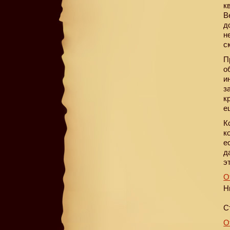
к
В
д
н
с
П
о
и
з
к
е
К
к
е
д
э
О
Н
С
О