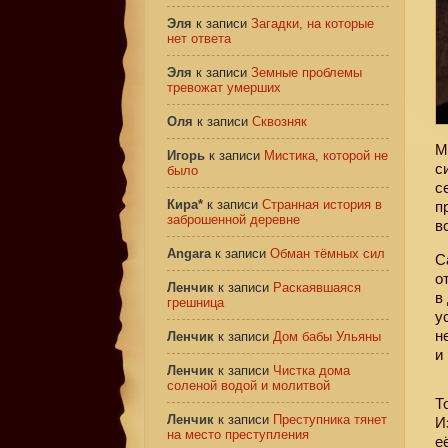
Эля
к записи
Загадки, на которые
нет ответа
Эля
к записи
Земные проблемы
тревожат умерших
Оля
к записи
Сквозняк
М
Игорь
к записи
Мистика, которой не
с
было
с
Кира*
к записи
Странная история в
п
заброшенной деревне
в
Angara
к записи
Обман тёмных сил
С
о
Ленчик
к записи
Раскаявшаяся
в
грешница
у
н
Ленчик
к записи
Дом бабы Ульяны
и
Ленчик
к записи
Чистка дома
соленой водой и молитвой
Т
Ленчик
к записи
Преступника тянет
И
на место преступления
е