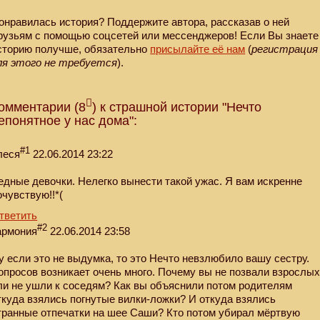
онравилась история? Поддержите автора, рассказав о ней
рузьям с помощью соцсетей или мессенджеров! Если Вы знаете
сторию получше, обязательно
присылайте её нам
(
регистрация
ля этого не требуется
).
омментарии (8
) к страшной истории "Нечто
епонятное у нас дома":
#1
леся
22.06.2014 23:22
едные девочки. Нелегко вынести такой ужас. Я вам искренне
очувствую!!*(
тветить
#2
армония
22.06.2014 23:58
у если это не выдумка, то это Нечто невзлюбило вашу сестру.
опросов возникает очень много. Почему вы не позвали взрослы
ли не ушли к соседям? Как вы объяснили потом родителям
ткуда взялись погнутые вилки-ложки? И откуда взялись
транные отпечатки на шее Саши? Кто потом убирал мёртвую