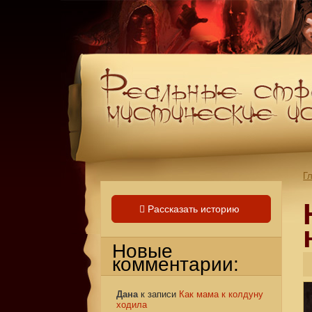
Г
Рассказать историю
Новые
комментарии:
Дана
к записи
Как мама к колдуну
ходила