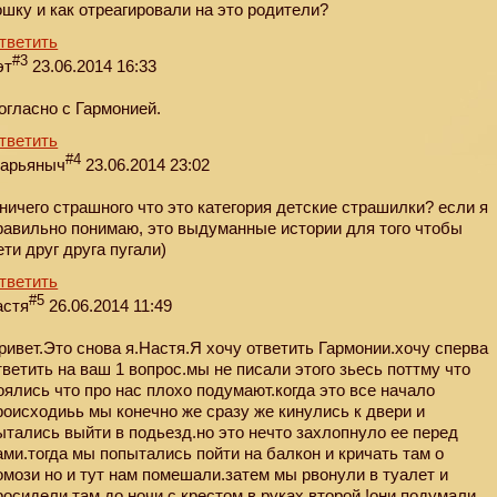
ошку и как отреагировали на это родители?
тветить
#3
эт
23.06.2014 16:33
огласно с Гармонией.
тветить
#4
арьяныч
23.06.2014 23:02
 ничего страшного что это категория детские страшилки? если я
равильно понимаю, это выдуманные истории для того чтобы
ети друг друга пугали)
тветить
#5
астя
26.06.2014 11:49
ривет.Это снова я.Настя.Я хочу ответить Гармонии.хочу сперва
тветить на ваш 1 вопрос.мы не писали этого зьесь поттму что
оялись что про нас плохо подумают.когда это все начало
роисходиьь мы конечно же сразу же кинулись к двери и
ытались выйти в подьезд.но это нечто захлопнуло ее перед
ами.тогда мы попытались пойти на балкон и кричать там о
омози но и тут нам помешали.затем мы рвонули в туалет и
росидели там до ночи с крестом в руках.второй !они подумали