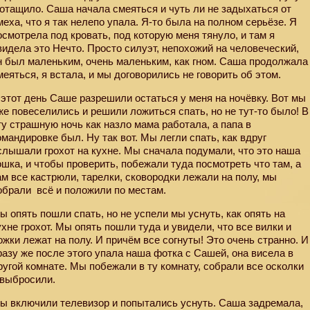
отащило. Саша начала смеяться и чуть ли не задыхаться от
меха, что я так нелепо упала. Я-то была на полном серьёзе. Я
осмотрела под кровать, под которую меня тянуло, и там я
видела это Нечто. Просто силуэт, непохожий на человеческий,
н был маленьким, очень маленьким, как гном. Саша продолжала
меяться, я встала, и мы договорились не говорить об этом.
 этот день Саше разрешили остаться у меня на ночёвку. Вот мы
же повеселились и решили ложиться спать, но не тут-то было! В
ту страшную ночь как назло мама работала, а папа в
омандировке был. Ну так вот. Мы легли спать, как вдруг
слышали грохот на кухне. Мы сначала подумали, что это наша
ошка, и чтобы проверить, побежали туда посмотреть что там, а
ам все кастрюли, тарелки, сковородки лежали на полу, мы
обрали
всё и положили по местам.
ы опять пошли спать, но не успели мы уснуть, как опять на
ухне грохот. Мы опять пошли туда и увидели, что все вилки и
ожки лежат на полу. И причём все согнуты! Это очень странно. И
разу же после этого упала наша фотка с Сашей, она висела в
ругой комнате. Мы побежали в ту комнату, собрали все осколки
 выбросили.
ы включили телевизор и попытались уснуть. Саша задремала,