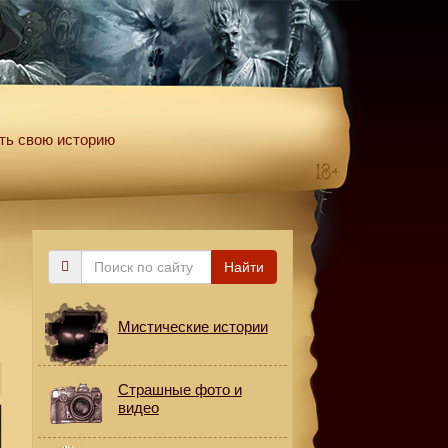
ть свою историю
Поиск
Найти
по
сайту
Мистические истории
Страшные фото и
видео