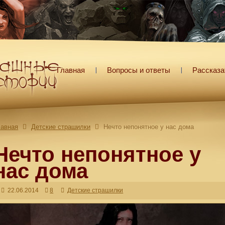
Главная
Вопросы и ответы
Рассказа
лавная
Детские страшилки
Нечто непонятное у нас дома
Нечто непонятное у
нас дома
22.06.2014
8
Детские страшилки