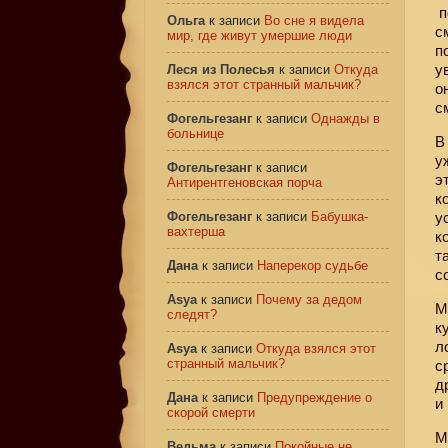
п
Ольга
к записи
Во сне я видела
с
мир, где живут умершие люди
п
у
Леся из Полесья
к записи
Откуда
взялся этот странный мальчик?
о
с
Фогельгезанг
к записи
Однажды в
больнице
В
у
Фогельгезанг
к записи
э
Антирентгеновская порча
к
Фогельгезанг
к записи
Бабушка-
у
вахтерша
к
т
Дана
к записи
Наперекор судьбе
с
Asya
к записи
Почему за дедом
М
следят?
к
л
Asya
к записи
Откуда взялся этот
странный мальчик?
с
д
Дана
к записи
Предупреждение о
и
скорой смерти
М
Ведьма
к записи
Покойные не