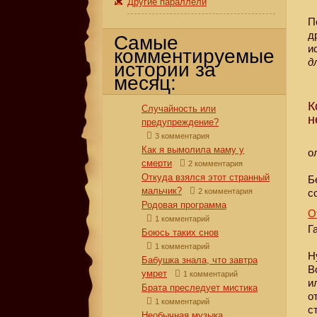
Другие параллели
П
д
Самые
и
комментируемые
д
истории за
месяц:
К
Случайность или
н
предупреждение?
3 комментария
Как я вымолила маму у
о
смерти
2 комментария
Откуда взялся этот странный
Б
мальчик?
2 комментария
с
Родовая программа
О
1 комментарий
Г
Боюсь таких снов
1 комментарий
Н
Бабушка знала, что завтра
В
умрет
1 комментарий
и
Брата преследует мистика
о
1 комментарий
с
Необычная музыка