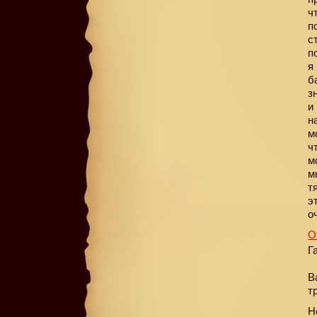
ч
п
с
п
я
б
з
и
н
м
ч
м
м
т
э
о
О
Г
В
т
Н