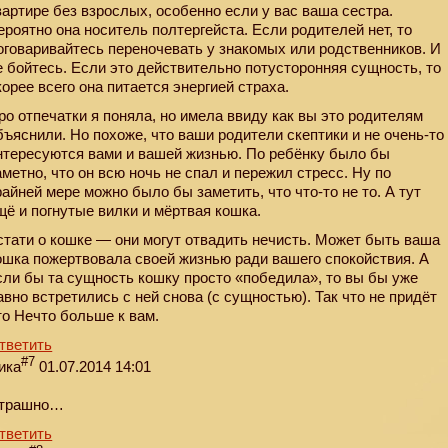
вартире без взрослых, особенно если у вас ваша сестра.
ероятно она носитель полтергейста. Если родителей нет, то
оговаривайтесь переночевать у знакомых или родственников. И
е бойтесь. Если это действительно потусторонняя сущность, то
корее всего она питается энергией страха.
ро отпечатки я поняла, но имела ввиду как вы это родителям
бъяснили. Но похоже, что ваши родители скептики и не очень-то
нтересуются вами и вашей жизнью. По ребёнку было бы
аметно, что он всю ночь не спал и пережил стресс. Ну по
райней мере можно было бы заметить, что что-то не то. А тут
щё и погнутые вилки и мёртвая кошка.
стати о кошке — они могут отвадить нечисть. Может быть ваша
ошка пожертвовала своей жизнью ради вашего спокойствия. А
сли бы та сущность кошку просто «победила», то вы бы уже
авно встретились с ней снова (с сущностью). Так что не придёт
то Нечто больше к вам.
тветить
#7
ика
01.07.2014 14:01
трашно…
тветить