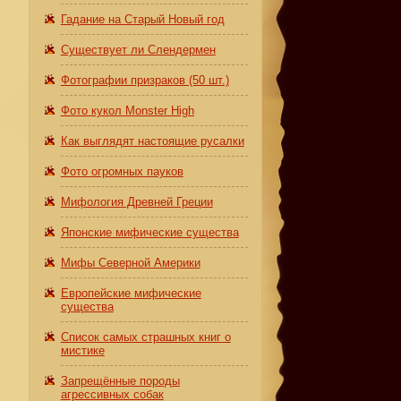
Гадание на Старый Новый год
Существует ли Слендермен
Фотографии призраков (50 шт.)
Фото кукол Monster High
Как выглядят настоящие русалки
Фото огромных пауков
Мифология Древней Греции
Японские мифические существа
Мифы Северной Америки
Европейские мифические
существа
Список самых страшных книг о
мистике
Запрещённые породы
агрессивных собак