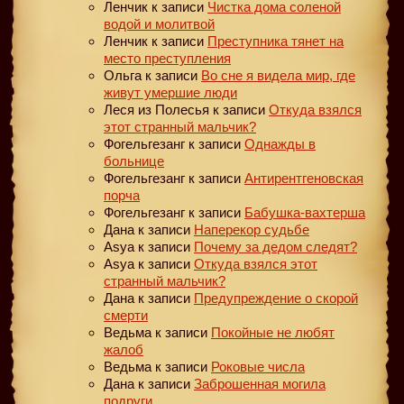
Ленчик
к записи
Чистка дома соленой
водой и молитвой
Ленчик
к записи
Преступника тянет на
место преступления
Ольга
к записи
Во сне я видела мир, где
живут умершие люди
Леся из Полесья
к записи
Откуда взялся
этот странный мальчик?
Фогельгезанг
к записи
Однажды в
больнице
Фогельгезанг
к записи
Антирентгеновская
порча
Фогельгезанг
к записи
Бабушка-вахтерша
Дана
к записи
Наперекор судьбе
Asya
к записи
Почему за дедом следят?
Asya
к записи
Откуда взялся этот
странный мальчик?
Дана
к записи
Предупреждение о скорой
смерти
Ведьма
к записи
Покойные не любят
жалоб
Ведьма
к записи
Роковые числа
Дана
к записи
Заброшенная могила
подруги