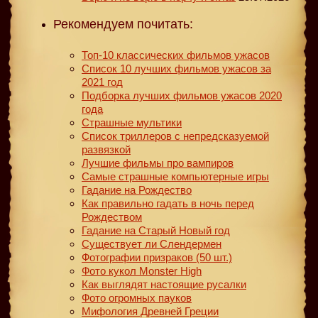
Рекомендуем почитать:
Топ-10 классических фильмов ужасов
Список 10 лучших фильмов ужасов за
2021 год
Подборка лучших фильмов ужасов 2020
года
Страшные мультики
Список триллеров с непредсказуемой
развязкой
Лучшие фильмы про вампиров
Самые страшные компьютерные игры
Гадание на Рождество
Как правильно гадать в ночь перед
Рождеством
Гадание на Старый Новый год
Существует ли Слендермен
Фотографии призраков (50 шт.)
Фото кукол Monster High
Как выглядят настоящие русалки
Фото огромных пауков
Мифология Древней Греции