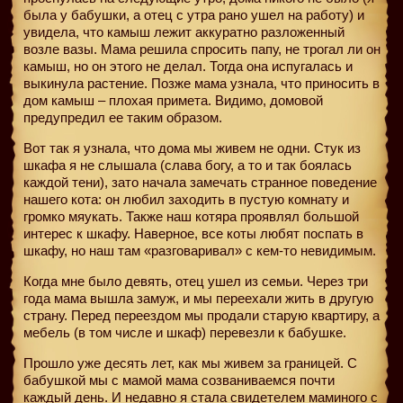
была у бабушки, а отец с утра рано ушел на работу) и
увидела, что камыш лежит аккуратно разложенный
возле вазы. Мама решила спросить папу, не трогал ли он
камыш, но он этого не делал. Тогда она испугалась и
выкинула растение. Позже мама узнала, что приносить в
дом камыш – плохая примета. Видимо, домовой
предупредил ее таким образом.
Вот так я узнала, что дома мы живем не одни. Стук из
шкафа я не слышала (слава богу, а то и так боялась
каждой тени), зато начала замечать странное поведение
нашего кота: он любил заходить в пустую комнату и
громко мяукать. Также наш котяра проявлял большой
интерес к шкафу. Наверное, все коты любят поспать в
шкафу, но наш там «разговаривал» с кем-то невидимым.
Когда мне было девять, отец ушел из семьи. Через три
года мама вышла замуж, и мы переехали жить в другую
страну. Перед переездом мы продали старую квартиру, а
мебель (в том числе и шкаф) перевезли к бабушке.
Прошло уже десять лет, как мы живем за границей. С
бабушкой мы с мамой мама созваниваемся почти
каждый день. И недавно я стала свидетелем маминого с