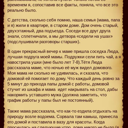
временем я, сопоставив все факты, поняла, что все это
реально было.
С детства, сколько себя помню, наша семья (мама, папа
и я) жили в квартире, в старом доме. Дом очень старый,
двухэтажный, два подъезда. Соседи все друг друга
знали, сплетничали, а мы детвора «седели на ушах»
(подслушивали разговоры старших).
В один прекрасный вечер к маме пришла соседка Люда,
лучшая подруга моей мамы. Подружки сели пить чай, а я
навострила ушки (мне было лет 7-8).Тётя Люда
рассказала маме, что ночью её муж видел домового.
Моя мама ни сколько не удивилась, и сказала, что
домовой ей помогает по дому. Что каждый день ровно за
5 минут до прихода папы домой с работы, домовой
стучит из шкафа и мама
идет накрывать на стол, дабы
накормить уставшего мужа (должна заметить, что
график работы у папы был не постоянный).
Также мама рассказала, что как-то ездила отдыхать на
природу возле водоема. Сорвала там камыш, принесла
его домой и поставила в вазу для красоты. Когда
проснулась на следующие утро, дома никого не было (я