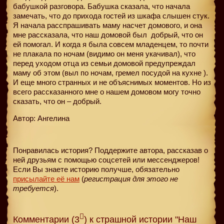
бабушкой разговора. Бабушка сказала, что начала
замечать, что до прихода гостей из шкафа слышен стук.
Я начала расспрашивать маму насчет домового, и она
мне рассказала, что наш домовой был
добрый, что он
ей помогал. И когда я была совсем младенцем, то почти
не плакала по ночам (видимо он меня укачивал), что
перед уходом отца из семьи домовой предупреждал
маму об этом (выл по ночам, гремел посудой на кухне ).
И еще много странных и не объяснимых моментов. Но из
всего рассказанного мне о нашем домовом могу точно
сказать, что он – добрый.
Автор: Ангелина
Понравилась история? Поддержите автора, рассказав о
ней друзьям с помощью соцсетей или мессенджеров!
Если Вы знаете историю получше, обязательно
присылайте её нам
(
регистрация для этого не
требуется
).
Комментарии (3
) к страшной истории "Наш