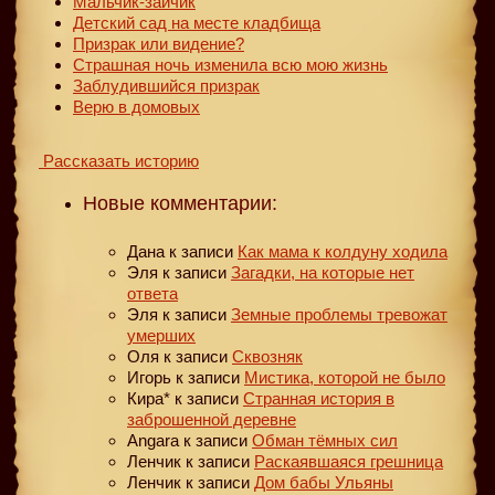
Мальчик-зайчик
Детский сад на месте кладбища
Призрак или видение?
Страшная ночь изменила всю мою жизнь
Заблудившийся призрак
Верю в домовых
Рассказать историю
Новые комментарии:
Дана
к записи
Как мама к колдуну ходила
Эля
к записи
Загадки, на которые нет
ответа
Эля
к записи
Земные проблемы тревожат
умерших
Оля
к записи
Сквозняк
Игорь
к записи
Мистика, которой не было
Кира*
к записи
Странная история в
заброшенной деревне
Angara
к записи
Обман тёмных сил
Ленчик
к записи
Раскаявшаяся грешница
Ленчик
к записи
Дом бабы Ульяны