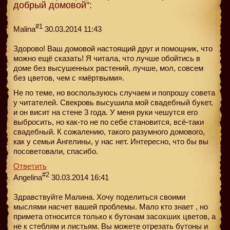
добрый домовой":
#1
Malina
30.03.2014 11:43
Здорово! Ваш домовой настоящий друг и помощник, что
можно ещё сказать! Я читала, что лучше обойтись в
доме без высушенных растений, лучше, мол, совсем
без цветов, чем с «мёртвыми».
Не по теме, но воспользуюсь случаем и попрошу совета
у читателей. Свекровь высушила мой свадебный букет,
и он висит на стене 3 года. У меня руки чешутся его
выбросить, но как-то не по себе становится, всё-таки
свадебный. К сожалению, такого разумного домового,
как у семьи Ангелины, у нас нет. Интересно, что бы вы
посоветовали, спасибо.
Ответить
#2
Angelina
30.03.2014 16:41
Здравствуйте Малина. Хочу поделиться своими
мыслями насчет вашей проблемы. Мало кто знает , но
примета относится только к бутонам засохших цветов, а
не к стеблям и листьям. Вы можете отрезать бутоны и