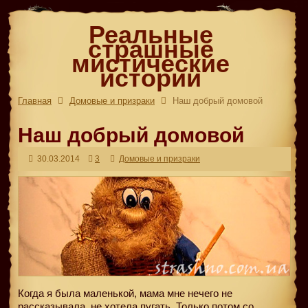
Реальные
страшные
мистические
истории
Главная
Домовые и призраки
Наш добрый домовой
Наш добрый домовой
30.03.2014
3
Домовые и призраки
Когда я была маленькой, мама мне нечего не
рассказывала, не хотела пугать. Только потом со