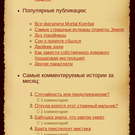
Популярные публикации:
Все фаталити Mortal Kombat
Самые страшные вулканы планеты Земля
Дух покойницы
Сон о подруге сбылся
Двойник дяди
Как завести собственного домового
(пошаговая инструкция)
Другие параллели
Самые комментируемые истории за
месяц:
Случайность или предупреждение?
3 комментария
Откуда взялся этот странный мальчик?
2 комментария
Бабушка знала, что завтра умрет
1 комментарий
Брата преследует мистика
1 комментарий