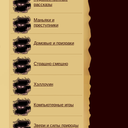
рассказы
Маньяки и
преступники
Домовые и призраки
я
Страшно смешно
Хэллоуин
Компьютерные игры
Звери и силы природы