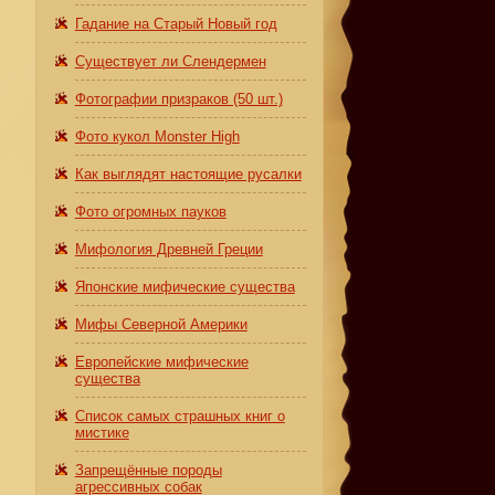
Гадание на Старый Новый год
Существует ли Слендермен
Фотографии призраков (50 шт.)
Фото кукол Monster High
Как выглядят настоящие русалки
Фото огромных пауков
Мифология Древней Греции
Японские мифические существа
Мифы Северной Америки
Европейские мифические
существа
Список самых страшных книг о
мистике
Запрещённые породы
агрессивных собак