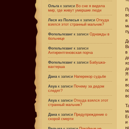
Ольга
к записи
Во сне я видела
П
мир, где живут умершие люди
в
Леся из Полесья
к записи
Откуда
я
взялся этот странный мальчик?
м
п
Фогельгезанг
к записи
Однажды в
больнице
Д
В
Фогельгезанг
к записи
в
Антирентгеновская порча
д
Фогельгезанг
к записи
Бабушка-
я
вахтерша
д
Я
Дана
к записи
Наперекор судьбе
и
в
Asya
к записи
Почему за дедом
п
следят?
в
Asya
к записи
Откуда взялся этот
странный мальчик?
Т
м
Дана
к записи
Предупреждение о
Е
скорой смерти
и
н
Ведьма
к записи
Покойные не