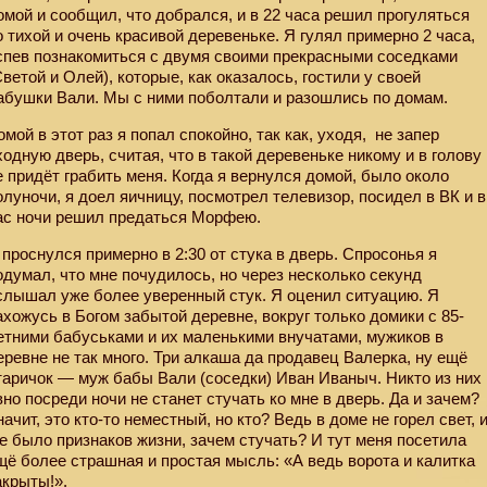
омой и сообщил, что добрался, и в 22 часа решил прогуляться
о тихой и очень красивой деревеньке. Я гулял примерно 2 часа,
спев познакомиться с двумя своими прекрасными соседками
Светой и Олей), которые, как оказалось, гостили у своей
абушки Вали. Мы с ними поболтали и разошлись по домам.
омой в этот раз я попал спокойно, так как, уходя,
не запер
ходную дверь, считая, что в такой деревеньке никому и в голову
е придёт грабить меня. Когда я вернулся домой, было около
олуночи, я доел яичницу, посмотрел телевизор, посидел в ВК и в
ас ночи решил предаться Морфею.
 проснулся примерно в 2:30 от стука в дверь. Спросонья я
одумал, что мне почудилось, но через несколько секунд
слышал уже более уверенный стук. Я оценил ситуацию. Я
ахожусь в Богом забытой деревне, вокруг только домики с 85-
етними бабуськами и их маленькими внучатами, мужиков в
еревне не так много. Три алкаша да продавец Валерка, ну ещё
таричок — муж бабы Вали (соседки) Иван Иваныч. Никто из них
вно посреди ночи не станет стучать ко мне в дверь. Да и зачем?
начит, это кто-то неместный, но кто? Ведь в доме не горел свет, 
е было признаков жизни, зачем стучать? И тут меня посетила
щё более страшная и простая мысль: «А ведь ворота и калитка
акрыты!».