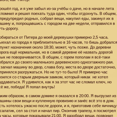
рошёл год, и я уже забыл из-за учёбы о даче, но в начале лета
спомнил и решил поехать туда один, чтобы отдохнуть. В общем,
 предупредил родных, собрал вещи, накупил еды, закинул их в
ашину и, попрощавшись с городом на две недели, отправился в
уть-дорогу.
обираться от Питера до моей деревушки примерно 2,5 часа.
ыехал из города я приблизительно в 16 часов, то бишь добралс
 пункт назначения около 18:30, может, чуть позже. До деревни
орога ещё нормальная, но в самой деревне её назвать дорогой
зык не поворачивается. В общем, с горем пополам я всё-таки
обрался до своего маленького деревенского одноэтажного рая.
 загнал машину во двор, слава богу, места во дворе достаточно,
 принялся разгружаться. Но не тут-то было! Я примерно час
озился со старым дверным замком, который никак
не хотел
оддаваться. Я удивился, как я за этот час не сломал ключ, но
сё же, победа! Я попал внутрь!
аким образом, в самом домике я оказался в 20:00. Я выгрузил из
ашины свои вещи и купленную провизию и занёс всё это в дом.
сть хотелось ужасно после дороги, и я, приготовив себе яичницу
 салатик, сел за стол и начал пир. Окончив трапезу, я посмотрел
а часы, которые показывали 21:00. Я разобрал вещи, позвонил