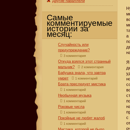
Другие параллели
Н
м
Самые
в
комментируемые
м
истории за
т
месяц:
а
п
Случайность или
д
предупреждение?
н
3 комментария
Откуда взялся этот странный
Я
мальчик?
2 комментария
д
Бабушка знала, что завтра
у
умрет
н
1 комментарий
Брата преследует мистика
с
в
1 комментарий
с
Необычная музыка
п
1 комментарий
н
Роковые числа
п
1 комментарий
с
Покойные не любят жалоб
о
1 комментарий
о
Мистика, которой не было