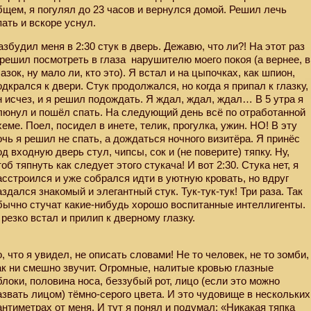
бщем, я погулял до 23 часов и вернулся домой. Решил лечь
пать и вскоре уснул.
азбудил меня в 2:30 стук в дверь. Дежавю, что ли?! На этот раз
 решил посмотреть в глаза
нарушителю моего покоя (а вернее, в
лазок, ну мало ли, кто это). Я встал и на цыпочках, как шпион,
одкрался к двери. Стук продолжался, но когда я припал к глазку,
н исчез, и я решил подождать. Я ждал, ждал, ждал… В 5 утра я
люнул и пошёл спать. На следующий день всё по отработанной
хеме. Поел, посидел в инете, телик, прогулка, ужин. НО! В эту
очь я решил не спать, а дождаться ночного визитёра. Я принёс
од входную дверь стул, чипсы, сок и (не поверите) тяпку. Ну,
тоб тяпнуть как следует этого стукача! И вот 2:30. Стука нет, я
асстроился и уже собрался идти в уютную кровать, но вдруг
аздался знакомый и элегантный стук. Тук-тук-тук! Три раза. Так
бычно стучат какие-нибудь хорошо воспитанные интеллигенты.
 резко встал и прилип к дверному глазку.
о, что я увидел, не описать словами! Не то человек, не то зомби,
ак ни смешно звучит. Огромные, налитые кровью глазные
блоки, половина носа, беззубый рот, лицо (если это можно
азвать лицом) тёмно-серого цвета. И это чудовище в нескольких
антиметрах от меня. И тут я понял и подумал: «Никакая тяпка