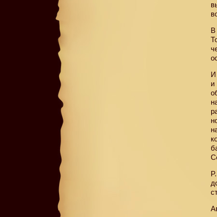
в
в
В
Т
ч
о
И
и
о
н
р
н
н
к
б
С
P
д
с
А