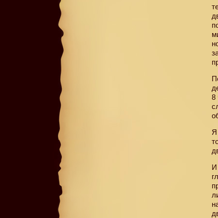
т
д
п
м
н
з
п
П
д
8
с
о
Я
т
д
И
г
п
л
н
д