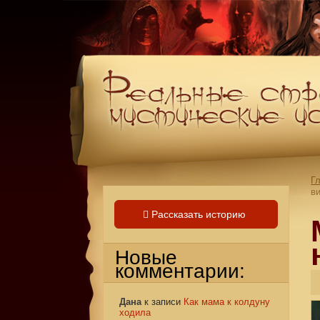
Г
в
Рассказать историю
Новые
комментарии:
Дана
к записи
Как мама к колдуну
ходила