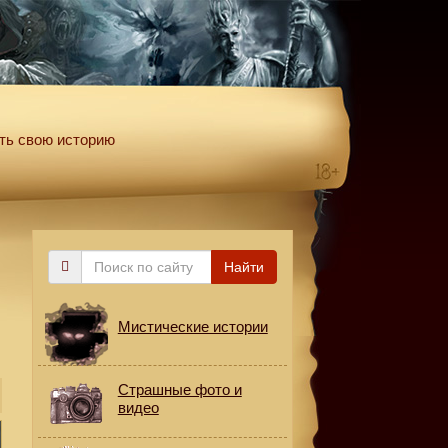
ть свою историю
Поиск
Найти
по
сайту
Мистические истории
Страшные фото и
видео