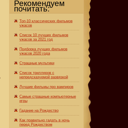
Рекомендуем
почитать:
Топ-10 классических фильмов
ужасов
Список 10 лучших фильмов
ужасов за 2021 год
Подборка лучших фильмов
ужасов 2020 года
Страшные мультики
Список триллеров с
непредсказуемой развязкой
о
Лучшие фильмы про вампиров
Самые страшные компьютерные
игры
Гадание на Рождество
Как правильно гадать в ночь
перед Рождеством