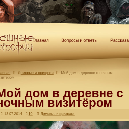
Главная
Вопросы и ответы
Рассказа
лавная
Домовые и призраки
Мой дом в деревне с ночным
изитёром
Мой дом в деревне с
ночным визитёром
13.07.2014
10
Домовые и призраки