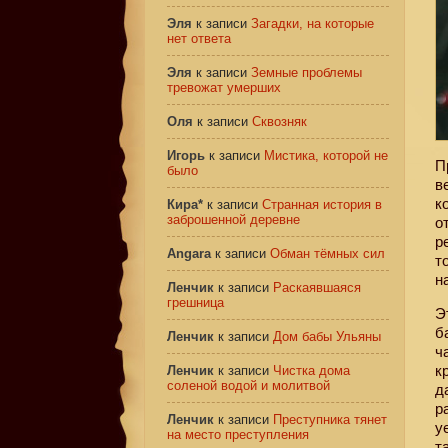
Эля
к записи
Загадки, на которые
нет ответа
Эля
к записи
Земные проблемы
тревожат умерших
Оля
к записи
Сквозняк
Игорь
к записи
Мистика, которой не
П
было
в
к
Кира*
к записи
Странная история в
заброшенной деревне
о
р
Angara
к записи
Обман тёмных сил
т
н
Ленчик
к записи
Раскаявшаяся
грешница
Э
б
Ленчик
к записи
Дом бабы Ульяны
ч
к
Ленчик
к записи
Чистка дома
соленой водой и молитвой
д
р
Ленчик
к записи
Преступника тянет
у
на место преступления
т