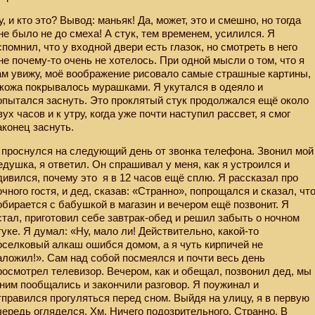
у, и кто это? Вывод: маньяк! Да, может, это и смешно, но тогда
не было не до смеха! А стук, тем временем, усилился. Я
спомнил, что у входной двери есть глазок, но смотреть в него
не почему-то очень не хотелось. При одной мысли о том, что я
ам увижу, моё воображение рисовало самые страшные картины,
 кожа покрывалось мурашками. Я укутался в одеяло и
опытался заснуть. Это проклятый стук продолжался ещё около
вух часов и к утру, когда уже почти наступил рассвет, я смог
аконец заснуть.
 проснулся на следующий день от звонка телефона. Звонил мой
едушка, я ответил. Он спрашивал у меня, как я устроился и
дивился, почему это
я в 12 часов ещё сплю. Я рассказал про
очного гостя, и дед, сказав: «Странно», попрощался и сказал, чт
обирается с бабушкой в магазин и вечером ещё позвонит. Я
стал, приготовил себе завтрак-обед и решил забыть о ночном
туке. Я думал: «Ну, мало ли! Действительно, какой-то
оселковый алкаш ошибся домом, а я чуть кирпичей не
аложил!». Сам над собой посмеялся и почти весь день
росмотрел телевизор. Вечером, как и обещал, позвонил дед, мы
 ним пообщались и закончили разговор. Я поужинал и
тправился прогуляться перед сном. Выйдя на улицу, я в первую
чередь огляделся. Хм. Ничего подозрительного. Странно. В