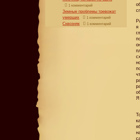
о
1 комментарий
с
Земные проблемы тревожат
умерших
1 комментарий
Р
Сквозняк
1 комментарий
я
г
п
о
п
с
н
п
ч
р
р
о
Я
Т
к
я
н
с