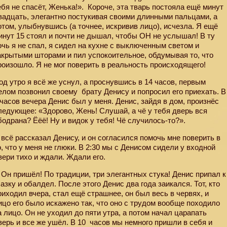
ебя не спасёт, Женька!». Короче, эта тварь постояла ещё минут
вадцать, элегантно постукивая своими длинными пальцами, а
отом, улыбнувшись (а точнее, искривив лицо), исчезла. Я ещё
инут 15 стоял и почти не дышал, чтобы ОН не услышал! В ту
очь я не спал, я сидел на кухне с выключенным светом и
акрытыми шторами и пил успокоительное, обдумывая то, что
роизошло. Я не мог поверить в реальность происходящего!
од утро я всё же уснул, а проснувшись в 14 часов, первым
елом позвонил своему
брату Денису и попросил его приехать. В
 часов вечера Денис был у меня. Денис, зайдя в дом, произнёс
ледующее: «Здорово, Жень! Слушай, а чё у тебя дверь вся
бодрана? Ёёё! Ну и видок у тебя! Чё случилось-то?».
 всё рассказал Денису, и он согласился помочь мне поверить в
о, что у меня не глюки. В 2:30 мы с Денисом сидели у входной
вери тихо и ждали. Ждали его.
 Он пришёл! По традиции, три элегантных стука! Денис припал к
лазку и обалдел. После этого Денис два года заикался. Тот, кто
риходил вчера, стал ещё страшнее, он был весь в червях, и
ицо его было искажено так, что оно с трудом вообще походило
а лицо. Он не уходил до пяти утра, а потом начал царапать
верь и все же ушёл. В 10
часов мы немного пришли в себя и