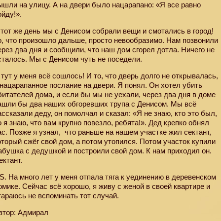
ышли на улицу. А на двери было нацарапано: «Я все равно
ойду!».
 тот же день мы с Денисом собрали вещи и смотались в город!
о, что произошло дальше, просто невообразимо. Нам позвонили
ерез два дня и сообщили, что наш дом сгорел дотла. Ничего не
сталось. Мы с Денисом чуть не поседели.
 тут у меня всё сошлось! И то, что дверь долго не открывалась,
 нацарапанное послание на двери. Я понял. Он хотел убить
битателей дома, и если бы мы не уехали, через два дня в доме
ашли бы два наших обгоревших трупа с Денисом. Мы всё
ассказали деду, он помолчал и сказал: «Я не знаю, кто это был,
о я знаю, что вам крупно повезло, ребята!». Дед крепко обнял
ас. Позже я узнал,
что раньше на нашем участке жил сектант,
оторый сжёг свой дом, а потом утопился. Потом участок купили
абушка с дедушкой и построили свой дом. К нам приходил он.
ектант.
.S. На много лет у меня отпала тяга к уединению в деревенском
омике. Сейчас всё хорошо, я живу с женой в своей квартире и
тараюсь не вспоминать тот случай.
втор: Адмирал