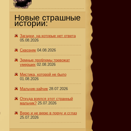
Новые страшные
истории:
Загадки, на которые нет ответа
05.08.2026
Сквозняк
04.08.2026
Земные проблемы тревожат
умерших
02.08.2026
Мистика, которой не было
01.08.2026
Мальчик-зайчик
28.07.2026
Откуда взялся этот странный
мальчик?
25.07.2026
и
Верю и не верю в порчу и сглаз
25.07.2026