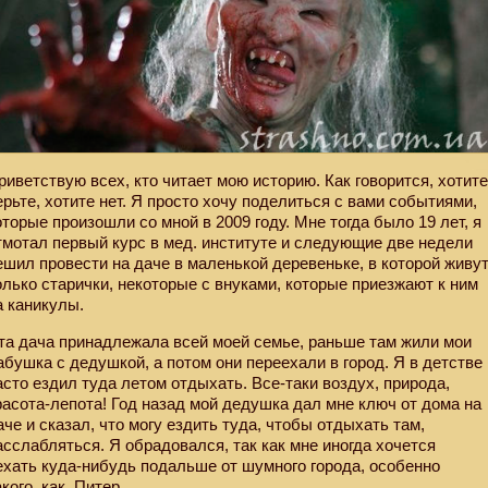
риветствую всех, кто читает мою историю. Как говорится, хотит
ерьте, хотите нет. Я просто хочу поделиться с вами событиями,
оторые произошли со мной в 2009 году. Мне тогда было 19 лет, я
тмотал первый курс в мед. институте и следующие две недели
ешил провести на даче в маленькой деревеньке, в которой живу
олько старички, некоторые с внуками, которые приезжают к ним
а каникулы.
та дача принадлежала всей моей семье, раньше там жили мои
абушка с дедушкой, а потом они переехали в город. Я в детстве
асто ездил туда летом отдыхать. Все-таки воздух, природа,
расота-лепота! Год назад мой дедушка дал мне ключ от дома на
аче и сказал, что могу ездить туда, чтобы отдыхать там,
асслабляться. Я обрадовался, так как мне иногда хочется
ехать куда-нибудь подальше от шумного города, особенно
акого, как
Питер.