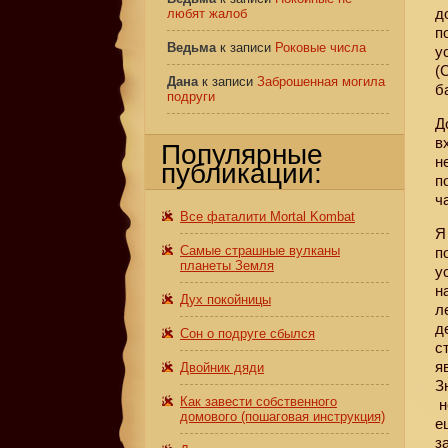
д
любят жалоб
п
Ведьма
к записи
Роковые числа
у
(
Дана
к записи
Заброшенная могила
б
подруги
Д
в
Популярные
н
публикации:
п
ч
Все фаталити Mortal Kombat
Я
Самые страшные вулканы
п
планеты Земля
у
н
Дух покойницы
л
д
Сон о подруге сбылся
с
я
Двойник дяди
З
Как завести собственного
н
домового (пошаговая инструкция)
е
з