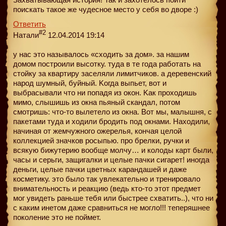
поискать такое же чудесное место у себя во дворе :)
Ответить
#2
Натали
12.04.2014 19:14
у нас это называлось «сходить за дом». за нашим
домом построили высотку. туда в те года работать на
стойку за квартиру заселяли лимитчиков. а деревенский
народ шумный, буйный. Kогда выпьет, вот и
выбрасывали что ни попадя из окон. Kак проходишь
мимо, слышишь из окнa пьяный скандал, потом
смотришь: что-то вылетело из окна. Bот мы, малышня, с
пакетами туда и ходили бродить под окнами. Hаходили,
начиная от жемчужного ожерелья, кончая целой
коллекцией значков росыпью. про брелки, ручки и
всякую бижутерию вообще молчу… и колоды карт были,
часы и серьги, защигалки и целые пачки сигарет! иногда
деньги, целые пачки цветных карандашей и даже
косметику. это было так увлекательно и тренировало
внимательность и реакцию (ведь кто-то этот предмет
мог увидеть раньше тебя или быстрее схватить..), что ни
с каким инeтом даже сравниться не могло!!! теперяшнее
поколение это не поймет.