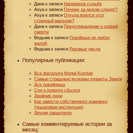
Дана
к записи
Наперекор судьбе
Asya
к записи
Почему за дедом следят?
Asya
к записи
Откуда взялся этот
странный мальчик?
Дана
к записи
Предупреждение о скорой
смерти
Ведьма
к записи
Покойные не любят
жалоб
Ведьма
к записи
Роковые числа
Популярные публикации:
Все фаталити Mortal Kombat
Самые страшные вулканы планеты Земля
Дух покойницы
Сон о подруге сбылся
Двойник дяди
Как завести собственного домового
(пошаговая инструкция)
Другие параллели
Самые комментируемые истории за
месяц: