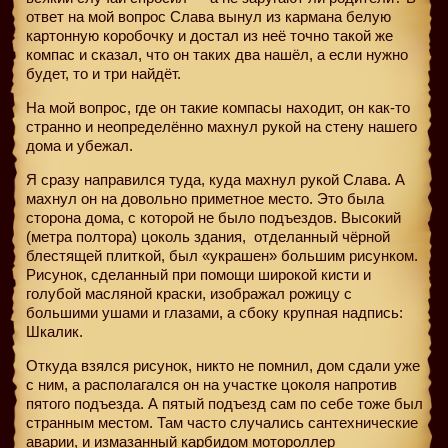
ответ на мой вопрос Слава вынул из кармана белую
картонную коробочку и достал из неё точно такой же
компас и сказал, что он таких два нашёл, а если нужно
будет, то и три найдёт.
На мой вопрос, где он такие компасы находит, он как-то
странно и неопределённо махнул рукой на стену нашего
дома и убежал.
Я сразу направился туда, куда махнул рукой Слава. А
махнул он на довольно приметное место. Это была
сторона дома, с которой не было подъездов. Высокий
(метра полтора) цоколь здания,
отделанный чёрной
блестящей плиткой, был «украшен» большим рисунком.
Рисунок, сделанный при помощи широкой кисти и
голубой масляной краски, изображал рожицу с
большими ушами и глазами, а сбоку крупная надпись:
Шкалик.
Откуда взялся рисунок, никто не помнил, дом сдали уже
с ним, а располагался он на участке цоколя напротив
пятого подъезда. А пятый подъезд сам по себе тоже был
странным местом. Там часто случались сантехнические
аварии, и измазанный карбидом мотороллер