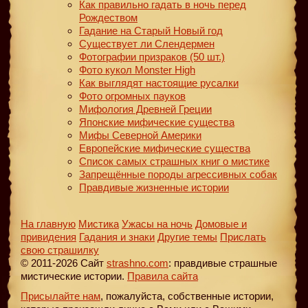
Как правильно гадать в ночь перед
Рождеством
Гадание на Старый Новый год
Существует ли Слендермен
Фотографии призраков (50 шт.)
Фото кукол Monster High
Как выглядят настоящие русалки
Фото огромных пауков
Мифология Древней Греции
Японские мифические существа
Мифы Северной Америки
Европейские мифические существа
Список самых страшных книг о мистике
Запрещённые породы агрессивных собак
Правдивые жизненные истории
На главную
Мистика
Ужасы на ночь
Домовые и
привидения
Гадания и знаки
Другие темы
Прислать
свою страшилку
© 2011-2026 Сайт
strashno.com
: правдивые страшные
мистические истории.
Правила сайта
Присылайте нам
, пожалуйста, собственные истории,