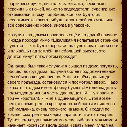
шариковых ручек, пистолет-зажигалка, несколько
перочинных ножей, какие-то радиодетали, сувенирные
открывалки и тому подобное, всё
как будто из
ассортимента какого-нибудь галантерейного магазина,
всё совершенно новое, иногда в упаковке.
Но гулять за домом нравилось ещё и по другой причине.
Иногда проходя мимо «Шкалика» я испытывал странное
чувство — как будто перестаёшь чувствовать свои ноги
и плывёшь над землёй на небольшой высоте, это
длится минут пять, потом проходит.
Однажды был такой случай: я вышел из дома погулять,
обошёл вокруг дома, получил более продолжительное,
чем обычно «ощущение полёта», и в нём доплыл до
своего подъезда, остановился и посмотрел вверх. Надо
сказать, что дом имеет форму буквы «Г» (одиннадцать
подъездов длинная часть, двенадцатый — угловой, и
три — короткая). Я жил в одиннадцатом. Стоя возле
него, я посмотрел на крышу короткой части и видел на
ней мальчика, очень похожего на меня. Он ходил по
крыше, смотрел вниз через парапет и что-то
говорил.
Тут из подъезда прямо мимо меня выбегает моя мама и
начинает носиться вдоль дома и звать меня, глядя на