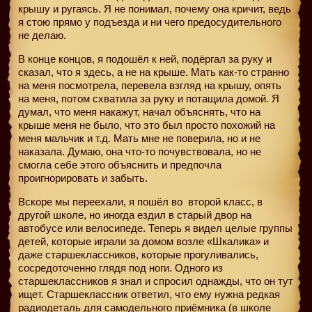
крышу и ругаясь. Я не понимал, почему она кричит, ведь
я стою прямо у подъезда и ни чего предосудительного
не делаю.
В конце концов, я подошёл к ней, подёргал за руку и
сказал, что я здесь, а не на крыше. Мать как-то странно
на меня посмотрела, перевела взгляд на крышу, опять
на меня, потом схватила за руку и потащила домой. Я
думал, что меня накажут, начал объяснять, что на
крыше меня не было, что это был просто похожий на
меня мальчик и т.д. Мать мне не поверила, но и не
наказала. Думаю, она что-то почувствовала, но не
смогла себе этого объяснить и предпочла
проигнорировать и забыть.
Вскоре мы переехали, я пошёл во
второй класс, в
другой школе, но иногда ездил в старый двор на
автобусе или велосипеде. Теперь я видел целые группы
детей, которые играли за домом возле «Шкалика» и
даже старшеклассников, которые прогуливались,
сосредоточенно глядя под ноги. Одного из
старшеклассников я знал и спросил однажды, что он тут
ищет. Старшеклассник ответил, что ему нужна редкая
радиодеталь для самодельного приёмника (в школе