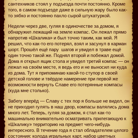
сантехников стоял у подъезда почти постоянно. Кроме
того, в самом подъезде даже в сильную жару было как-
то зябко и постоянно пахло сырой штукатуркой.
Недели через две, гуляя в одиночестве за домом, я
обнаружил лежащий на земле компас. Он лежал прямо
напротив «Шкалика» и был точно таким, как мой. Я
решил, что как-то его потерял, взял и засунул в карман
шорт. Прошёл ещё пару
шагов и увидел в траве ещё
один точно такой же. Поднял второй и побежал домой.
Дома я открыл ящик стола и увидел третий компас — он
лежал на своём месте, я ведь его и не выносил ни куда
из дома. Тут я припоминаю какой-то ступор в своей
детской голове и твёрдое намерение при первой же
возможности вернуть Славе его потерянные компасы
(куда мне столько).
Забегу вперёд — Славу с тех пор я больше не видел, он
не приходил гулять в наш двор, компасы валялись дома
много лет. Теперь, гуляя за домом, я стал как-то
машинально внимательно осматривать прилегающую к
«Шкалику» территорию на предмет чего-нибудь
интересного. В течение года я стал обладателем целого
состояния: колода игральных карт, набор цветных