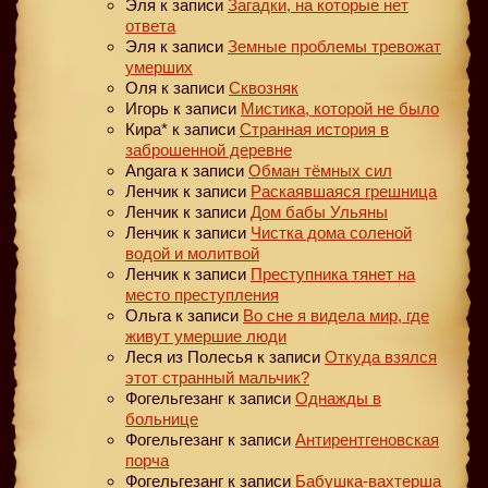
Эля
к записи
Загадки, на которые нет
ответа
Эля
к записи
Земные проблемы тревожат
умерших
Оля
к записи
Сквозняк
Игорь
к записи
Мистика, которой не было
Кира*
к записи
Странная история в
заброшенной деревне
Angara
к записи
Обман тёмных сил
Ленчик
к записи
Раскаявшаяся грешница
Ленчик
к записи
Дом бабы Ульяны
Ленчик
к записи
Чистка дома соленой
водой и молитвой
Ленчик
к записи
Преступника тянет на
место преступления
Ольга
к записи
Во сне я видела мир, где
живут умершие люди
Леся из Полесья
к записи
Откуда взялся
этот странный мальчик?
Фогельгезанг
к записи
Однажды в
больнице
Фогельгезанг
к записи
Антирентгеновская
порча
Фогельгезанг
к записи
Бабушка-вахтерша