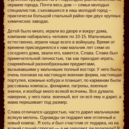
окраине города. Почти весь дом — семьи молодых
специалистов, съехавшихся в наш молодой город –
практически большой спальный район при двух крупных
химических заводах.
Детей было много, играли во дворе и вокруг дома,
компании набирались человек по 10-15. Мальчишки,
естественно, играли чаще всего в войнушку. Время от
времени присоединялся к нам мальчик лет семи из
соседнего дома, звали его, кажется, Слава. Слава был
примечательной личностью, так как приходил играть,
снаряжённый разнообразными предметами,
вызывавшими у мальчишек полный восторг. У него была
очень похожая на настоящую военная форма, настоящая
портупея, кожаные кобура и планшет, по карманам были
рассованы компасы, фонарики, патроны, военные
значки, и вообще много всякой всячины. Все думали,
наверное, у него папа
военный, вот он всё ему и дарит, а
мама перешивает под размер.
Слава отличался щедростью, часто дарил мальчишкам
всякую мелочь. Однажды он подарил мне отличный и
новый компас. Я хоть и был счастлив от подарка, но на
всякий случай спросил — а не заругают ли родители? В