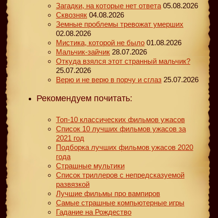
Загадки, на которые нет ответа
05.08.2026
Сквозняк
04.08.2026
Земные проблемы тревожат умерших
02.08.2026
Мистика, которой не было
01.08.2026
Мальчик-зайчик
28.07.2026
Откуда взялся этот странный мальчик?
25.07.2026
Верю и не верю в порчу и сглаз
25.07.2026
Рекомендуем почитать:
Топ-10 классических фильмов ужасов
Список 10 лучших фильмов ужасов за
2021 год
Подборка лучших фильмов ужасов 2020
года
Страшные мультики
Список триллеров с непредсказуемой
развязкой
Лучшие фильмы про вампиров
Самые страшные компьютерные игры
Гадание на Рождество