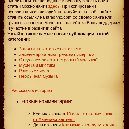
публикации. Не вошедшие в основную часть сайта
статьи можно найти
здесь
. При копировании
понравившихся историй, пожалуйста, не забывайте
ставить ссылку на strashno.com со своего сайта или
группы в соцсети. Большое спасибо за Вашу поддержку
и участие в развитии сайта.
Читайте также самые новые публикации в этой
категории:
Загадки, на которые нет ответа
Земные проблемы тревожат умерших
Откуда взялся этот странный мальчик?
Музыка и мистика
Роковые числа
Необычная музыка
Рассказать историю
Новые комментарии:
Ксения
к записи
10 самых важных знаков
от Ангела-хранителя
Дана
к записи
Как мама к колдуну ходила