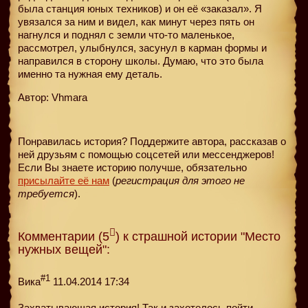
была станция юных техников) и он её «заказал». Я
увязался за ним и видел, как минут через пять он
нагнулся и поднял с земли что-то маленькое,
рассмотрел, улыбнулся, засунул в карман формы и
направился в сторону школы. Думаю, что это была
именно та нужная ему деталь.
Автор: Vhmara
Понравилась история? Поддержите автора, рассказав о
ней друзьям с помощью соцсетей или мессенджеров!
Если Вы знаете историю получше, обязательно
присылайте её нам
(
регистрация для этого не
требуется
).
Комментарии (5
) к страшной истории "Место
нужных вещей":
#1
Вика
11.04.2014 17:34
Захватывающая история! Так и захотелось пойти