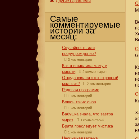
Другие параллели
О
M
Самые
В
комментируемые
п
истории за
Х
месяц:
В
Случайность или
О
предупреждение?
G
3 комментария
Как я вымолила маму у
К
смерти
2 комментария
н
Откуда взялся этот странный
н
мальчик?
2 комментария
н
Родовая программа
О
1 комментарий
К
Боюсь таких снов
1 комментарий
З
Бабушка знала, что завтра
х
умрет
1 комментарий
з
Брата преследует мистика
н
1 комментарий
Необычная музыка