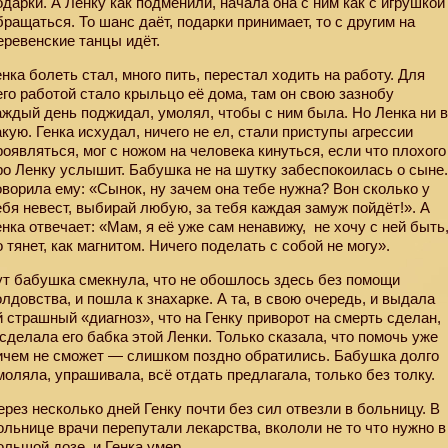
одарки. А Ленку как подменили, начала она с ним как с игрушкой
бращаться. То шанс даёт, подарки принимает, то с другим на
еревенские танцы идёт.
енка болеть стал, много пить, перестал ходить на работу. Для
его работой стало крыльцо её дома, там он свою зазнобу
аждый день поджидал, умолял, чтобы с ним была. Но Ленка ни 
акую. Генка исхудал, ничего не ел, стали приступы агрессии
роявляться, мог с ножом на человека кинуться, если что плохого
ро Ленку услышит. Бабушка не на шутку забеспокоилась о сыне
оворила ему: «Сынок, ну зачем она тебе нужна? Вон сколько у
ебя невест, выбирай любую, за тебя каждая замуж пойдёт!». А
енка отвечает: «Мам, я её уже сам ненавижу,
не хочу с ней быть
о тянет, как магнитом. Ничего поделать с собой не могу».
ут бабушка смекнула, что не обошлось здесь без помощи
олдовства, и пошла к знахарке. А та, в свою очередь, и выдала
й страшный «диагноз», что на Генку приворот на смерть сделан,
 сделала его бабка этой Ленки. Только сказала, что помочь уже
ичем не сможет — слишком поздно обратились. Бабушка долго
моляла, упрашивала, всё отдать предлагала, только без толку.
ерез несколько дней Генку почти без сил отвезли в больницу. В
ольнице врачи перепутали лекарства, вкололи не то что нужно в
ольшой дозе, и Генка умер.