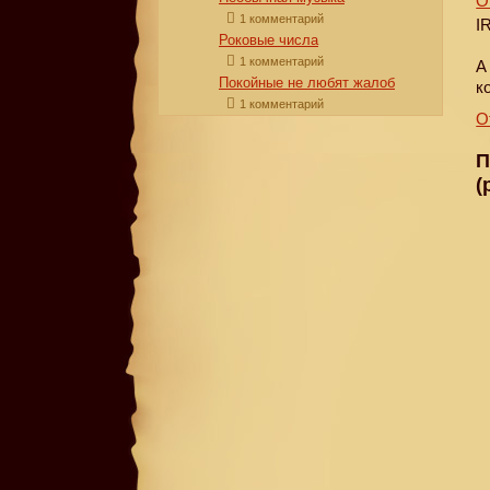
О
1 комментарий
I
Роковые числа
1 комментарий
А
Покойные не любят жалоб
к
1 комментарий
О
П
(