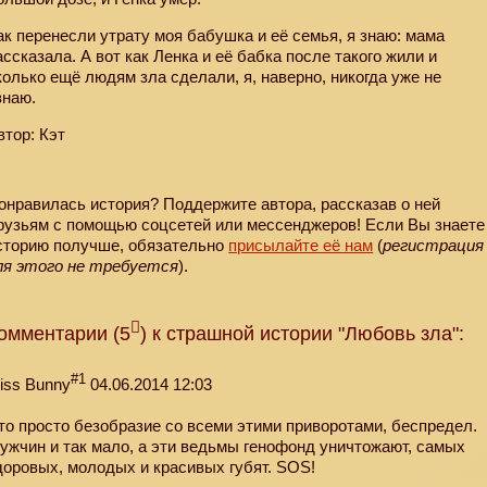
ак перенесли утрату моя бабушка и её семья, я знаю: мама
ассказала. А вот как Ленка и её бабка после такого жили и
колько ещё людям зла сделали, я, наверно, никогда уже не
знаю.
втор: Кэт
онравилась история? Поддержите автора, рассказав о ней
рузьям с помощью соцсетей или мессенджеров! Если Вы знаете
сторию получше, обязательно
присылайте её нам
(
регистрация
ля этого не требуется
).
омментарии (5
) к страшной истории "Любовь зла":
#1
iss Bunny
04.06.2014 12:03
то просто безобразие со всеми этими приворотами, беспредел.
ужчин и так мало, а эти ведьмы генофонд уничтожают, самых
доровых, молодых и красивых губят. SOS!