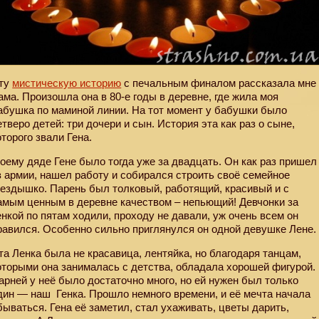
ту
мистическую историю
с печальным финалом рассказала мне
ама. Произошла она в 80-е годы в деревне, где жила моя
абушка по маминой линии. На тот момент у бабушки было
етверо детей: три дочери и сын. История эта как раз о сыне,
оторого звали Гена.
оему дяде Гене было тогда уже за двадцать. Он как раз пришел
з армии, нашел работу и собирался строить своё семейное
нездышко. Парень был толковый, работящий, красивый и с
амым ценным в деревне качеством – непьющий! Девчонки за
енкой по пятам ходили, проходу не давали, уж очень всем он
равился. Особенно сильно приглянулся он одной девушке Лене.
та Ленка была не красавица, лентяйка, но благодаря танцам,
оторыми она занималась с детства, обладала хорошей фигурой.
арней у неё было достаточно много, но ей нужен был только
дин — наш
Генка. Прошло немного времени, и её мечта начала
бываться. Гена её заметил, стал ухаживать, цветы дарить,