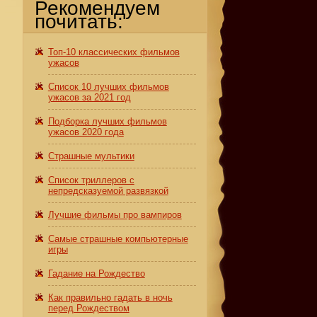
Рекомендуем
почитать:
Топ-10 классических фильмов
ужасов
Список 10 лучших фильмов
ужасов за 2021 год
Подборка лучших фильмов
ужасов 2020 года
Страшные мультики
Список триллеров с
непредсказуемой развязкой
Лучшие фильмы про вампиров
Самые страшные компьютерные
игры
Гадание на Рождество
Как правильно гадать в ночь
перед Рождеством