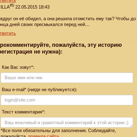
тветить
#5
RILLA
22.05.2015 18:43
 вдруг он её обидел, а она решила отомстить ему так? Чтобы до
онца дней своих пресмыкался пeред ней…
тветить
рокомментируйте, пожалуйста, эту историю
регистрация не нужна):
Как Вас зовут*:
Ваш e-mail* (нигде не публикуется):
Текст комментария*:
*Все поля обязательны для заполнения. Соблюдайте,
пожалуйста,
правила сайта
.