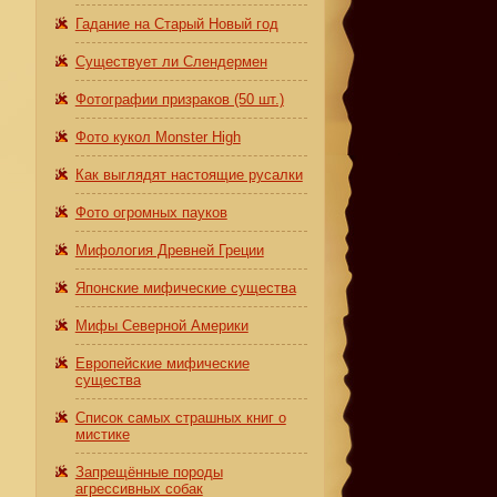
Гадание на Старый Новый год
Существует ли Слендермен
Фотографии призраков (50 шт.)
Фото кукол Monster High
Как выглядят настоящие русалки
Фото огромных пауков
Мифология Древней Греции
Японские мифические существа
Мифы Северной Америки
Европейские мифические
существа
Список самых страшных книг о
мистике
Запрещённые породы
агрессивных собак