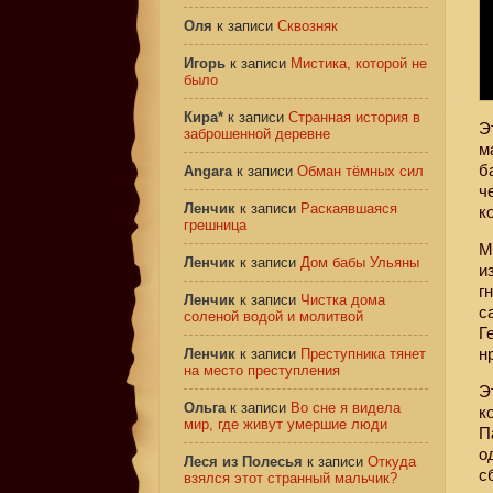
Оля
к записи
Сквозняк
Игорь
к записи
Мистика, которой не
было
Кира*
к записи
Странная история в
Э
заброшенной деревне
м
б
Angara
к записи
Обман тёмных сил
ч
Ленчик
к записи
Раскаявшаяся
к
грешница
М
Ленчик
к записи
Дом бабы Ульяны
и
г
Ленчик
к записи
Чистка дома
с
соленой водой и молитвой
Г
н
Ленчик
к записи
Преступника тянет
на место преступления
Э
Ольга
к записи
Во сне я видела
к
мир, где живут умершие люди
П
о
Леся из Полесья
к записи
Откуда
с
взялся этот странный мальчик?