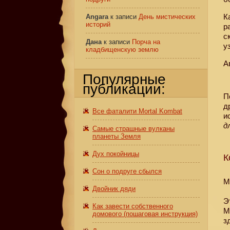
К
Angara
к записи
День мистических
историй
р
с
Дана
к записи
Порча на
у
кладбищенскую землю
А
Популярные
публикации:
П
д
Все фаталити Mortal Kombat
и
д
Самые страшные вулканы
планеты Земля
Дух покойницы
К
Сон о подруге сбылся
M
Двойник дяди
Э
Как завести собственного
М
домового (пошаговая инструкция)
з