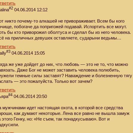
тветить
#2
alina
04.06.2014 12:12
от никто почему-то алкашей не привораживает. Всем бы кого
очище, побогаче да попригожей подавай. Испортить все могут.
оть бы кто приворожил оболтуса и сделал бы из него человека.
сё на приличных девушек оставляете, сударыни ведьмы…
тветить
#3
ally
04.06.2014 15:05
огда же уже дойдет до них, что любовь — это не то, что можно
авязать. Даже Бог не может заставить человека полюбить,
еужели темные силы заставят? Наваждение и болезненную тягу
аслать — это пожалуйста. Только вот зачем?
тветить
#4
ьяра
04.06.2014 20:50
а мужчинами идет настоящая охота, в которой все средства
ороши, как думают некоторые. Лена все равно не вышла замуж
а этого Генку, но: «Не съем, так понадкусываю». Вот и
адкусили.