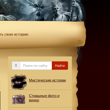
ть свою историю
Поиск
Найти
по
сайту
Мистические истории
Страшные фото и
видео