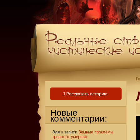
Г
Рассказать историю
Новые
комментарии:
Эля
к записи
Земные проблемы
тревожат умерших