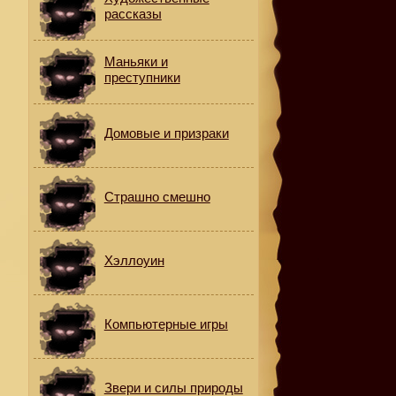
рассказы
Маньяки и
преступники
в
Домовые и призраки
.
Страшно смешно
,
Хэллоуин
Компьютерные игры
Звери и силы природы