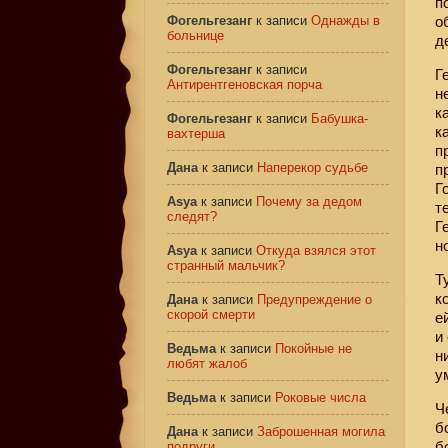
п
Фогельгезанг
к записи
Однажды в
о
больнице
д
Фогельгезанг
к записи
Г
Антирентгеновская порча
н
к
Фогельгезанг
к записи
Бабушка-
к
вахтерша
п
Дана
к записи
Наперекор судьбе
п
Г
Asya
к записи
Почему за дедом
т
следят?
Г
н
Asya
к записи
Откуда взялся этот
странный мальчик?
Т
к
Дана
к записи
Предупреждение о
скорой смерти
е
и
Ведьма
к записи
Покойные не
н
любят жалоб
у
Ведьма
к записи
Роковые числа
Ч
б
Дана
к записи
Заброшенная могила
б
подруги