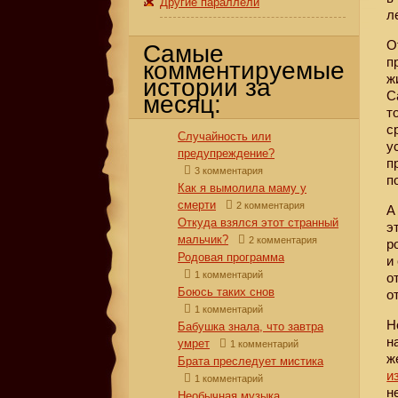
Другие параллели
л
О
Самые
п
комментируемые
ж
истории за
С
месяц:
т
с
Случайность или
у
предупреждение?
п
3 комментария
п
Как я вымолила маму у
смерти
2 комментария
А
Откуда взялся этот странный
э
мальчик?
2 комментария
р
Родовая программа
и
1 комментарий
о
Боюсь таких снов
о
1 комментарий
Н
Бабушка знала, что завтра
н
умрет
1 комментарий
ж
Брата преследует мистика
и
1 комментарий
н
Необычная музыка