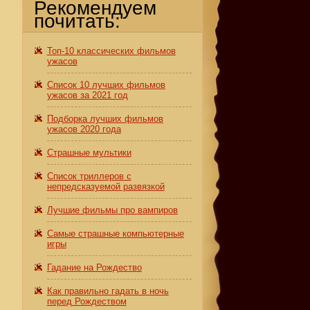
Рекомендуем
почитать:
Топ-10 классических фильмов
ужасов
Список 10 лучших фильмов
ужасов за 2021 год
Подборка лучших фильмов
ужасов 2020 года
Страшные мультики
Список триллеров с
непредсказуемой развязкой
Лучшие фильмы про вампиров
Самые страшные компьютерные
игры
Гадание на Рождество
Как правильно гадать в ночь
перед Рождеством