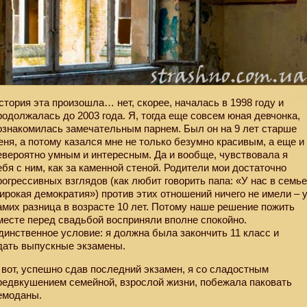
стория эта произошла… нет, скорее, началась в 1998 году и
родолжалась до 2003 года. Я, тогда еще совсем юная девчонка,
ознакомилась замечательным парнем. Был он на 9 лет старше
еня, а потому казался мне не только безумно красивым, а еще и
евероятно умным и интересным. Да и вообще, чувствовала я
ебя с ним, как за каменной стеной. Родители мои достаточно
рогрессивных взглядов (как любит говорить папа: «У нас в семь
ирокая демократия») против этих отношений ничего не имели – 
амих разница в возрасте 10 лет. Потому наше решение пожить
месте перед свадьбой восприняли вполне спокойно.
динственное условие: я должна была закончить 11 класс и
дать выпускные экзамены.
 вот, успешно сдав последний экзамен, я со сладостным
редвкушением семейной, взрослой жизни, побежала паковать
емоданы.