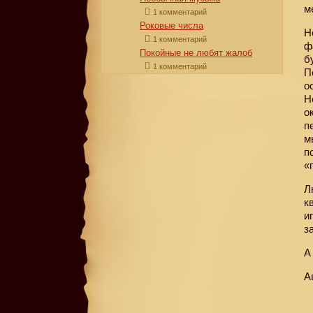
м
1 комментарий
Роковые числа
Н
1 комментарий
ф
Покойные не любят жалоб
б
1 комментарий
П
о
Н
о
п
м
п
«
Л
к
и
з
А
А