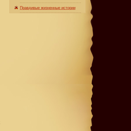
Правдивые жизненные истории
о
к