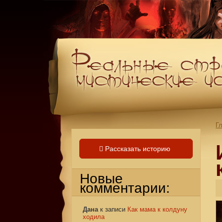
Г
Рассказать историю
Новые
комментарии:
Дана
к записи
Как мама к колдуну
ходила