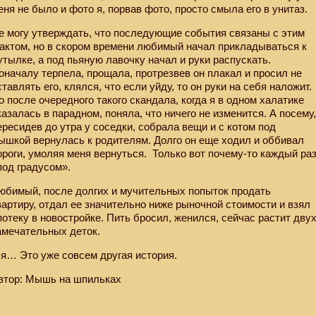
еня не было и фото я, порвав фото, просто смыла его в унитаз.
е могу утверждать, что последующие события связаны с этим
актом, но в скором времени любимый начал прикладываться к
утылке, а под пьяную лавочку начал и руки распускать.
оначалу терпела, прощала, протрезвев он плакал и просил не
ставлять его, клялся, что если уйду, то он руки на себя наложит.
о после очередного такого скандала, когда я в одном халатике
казалась в парадном, поняла, что ничего не изменится. А посему
ересидев до утра у соседки, собрала вещи и с котом под
ышкой вернулась к родителям. Долго он еще ходил и оббивал
ороги, умоляя меня вернуться.
Только вот почему-то каждый ра
под градусом».
юбимый, после долгих и мучительных попыток продать
вартиру, отдал ее значительно ниже рыночной стоимости и взял
потеку в новостройке. Пить бросил, женился, сейчас растит дву
амечательных деток.
 я… Это уже совсем другая история.
втор: Мышь на шпильках