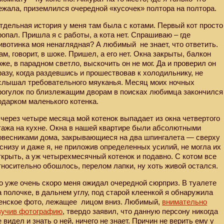
ежала, приземлился очередной «кусочек» полтора на полтора.
тдельная история у меня там была с котами. Первый кот просто
ропал. Пришла я с работы, а кота нет. Спрашиваю – где
ивотинка моя ненаглядная? А любимый
не знает, что ответить.
ам, говорит, в шоке. Пришел, а его нет. Окна закрыты, балкон
оже, в парадном светло, выскочить он не мог. Да и проверил он
разу, когда раздевшись и прошествовав к холодильнику, не
слышал требовательного мяуканья. Месяц моих ночных
рогулок по близлежащим дворам в поисках любимца закончился
одарком маленького котенка.
 через четыре месяца мой котенок выпадает из окна четвертого
тажа на кухне. Окна в нашей квартире были абсолютными
овесниками дома, закрывающиеся на два шпингалета — сверху
 снизу и даже я, не приложив определенных усилий, не могла их
ткрыть, а уж четырехмесячный котенок и подавно. С котом все
тносительно обошлось, перелом лапки, ну хоть живой остался.
о уже очень скоро меня ожидал очередной сюрприз. В туалете
а полочке, в дальнем углу, под старой клеенкой я обнаружила
енское фото, лежащее
лицом вниз. Любимый,
внимательно
зучив фотографию
, твердо заявил, что данную персону никогда
е видел и знать о ней, ничего не знает. Причин не верить ему у