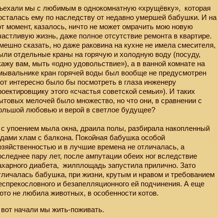
ъехали мы с любимым в однокомнатную «хрущёвку»,
которая
осталась ему по наследству от недавно умершей бабушки. И на
от момент, казалось, ничто не может омрачить мою новую
частливую жизнь, даже полное отсутствие ремонта в квартире.
мешно сказать, но даже раковина на кухне не имела смесителя,
ыли отдельные краны на горячую и холодную воду (посуду,
кажу вам, мыть «одно удовольствие»), а в ванной комнате на
мывальнике кран горячей воды был вообще не предусмотрен
вот интересно было бы посмотреть в глаза инженеру
роектировщику этого «счастья советской семьи»). И таких
ытовых мелочей было множество, но что они, в сравнении с
ольшой любовью и верой в светлое будущее?
 с упоением мыла окна, драила полы, разбирала накопленный
одами хлам с балкона. Покойная бабушка особой
озяйственностью и в лучшие времена не отличалась, а
оследнее пару лет, после ампутации обеих ног вследствие
ахарного диабета,
жилплощадь запустила прилично. Зато
тличалась бабушка, при жизни, крутым и нравом и требованием
еспрекословного и безапелляционного ей подчинения. А еще
юто не любила животных, в особенности котов.
 вот начали мы жить-поживать.