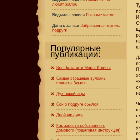
любят жалоб
Т
п
Ведьма
к записи
Роковые числа
И
С
Дана
к записи
Заброшенная могила
щ
подруги
р
п
Популярные
ш
публикации:
Д
п
Все фаталити Mortal Kombat
П
х
Самые страшные вулканы
«
планеты Земля
с
н
Дух покойницы
Ч
Сон о подруге сбылся
ш
Двойник дяди
с
п
Как завести собственного
у
домового (пошаговая инструкция)
п
в