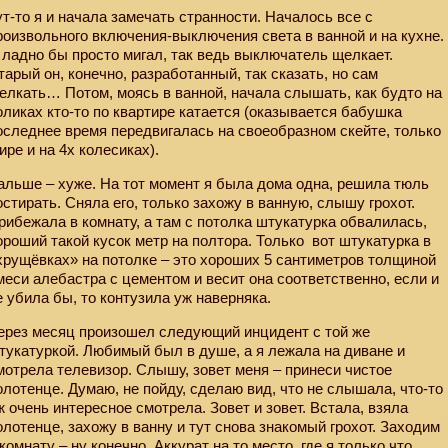
ут-то я и начала замечать странности. Началось все с
роизвольного включения-выключения света в ванной и на кухне.
 ладно бы просто мигал, так ведь выключатель щелкает.
тарый он, конечно, разработанный, так сказать, но сам
елкать… Потом, моясь в ванной, начала слышать, как будто на
оликах кто-то по квартире катается (оказывается бабушка
оследнее время передвигалась на своеобразном скейте, только
ире и на 4х колесиках).
альше – хуже. На тот момент я была дома одна, решила тюль
остирать. Сняла его, только захожу в ванную, слышу грохот.
рибежала в комнату, а там с потолка штукатурка обвалилась,
ороший такой кусок метр на полтора. Только
вот штукатурка в
хрущёвках» на потолке – это хороших 5 сантиметров толщиной
меси алебастра с цементом и весит она соответственно, если и
е убила бы, то контузила уж наверняка.
ерез месяц произошел следующий инцидент с той же
тукатуркой. Любимый был в душе, а я лежала на диване и
мотрела телевизор. Слышу, зовет меня – принеси чистое
олотенце. Думаю, не пойду, сделаю вид, что не слышала, что-то
ж очень интересное смотрела. Зовет и зовет. Встала, взяла
олотенце, захожу в ванну и тут снова знакомый грохот. Заходим
 комнату – ну конечно. Аккурат на то место, где я только что