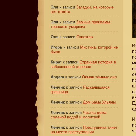
Эля
к записи
Загадки, на которые
нет ответа
Эля
к записи
Земные проблемы
тревожат умерших
Оля
к записи
Сквозняк
И
Игорь
к записи
Мистика, которой не
п
было
п
Кира*
к записи
Странная история в
м
заброшенной деревне
н
с
Angara
к записи
Обман тёмных сил
п
ш
Ленчик
к записи
Раскаявшаяся
с
грешница
в
Ленчик
к записи
Дом бабы Ульяны
Е
с
Ленчик
к записи
Чистка дома
соленой водой и молитвой
И
п
Ленчик
к записи
Преступника тянет
ч
на место преступления