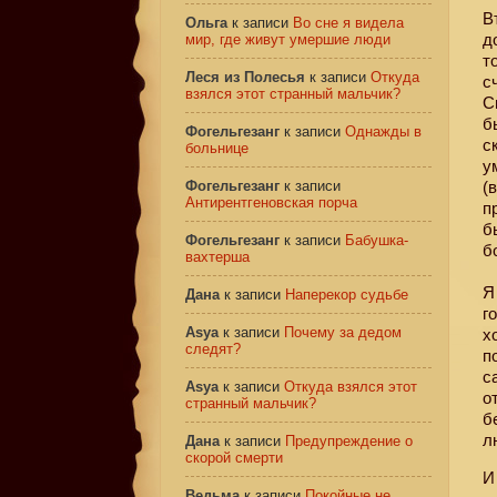
В
Ольга
к записи
Во сне я видела
д
мир, где живут умершие люди
т
Леся из Полесья
к записи
Откуда
с
взялся этот странный мальчик?
С
б
Фогельгезанг
к записи
Однажды в
с
больнице
у
Фогельгезанг
к записи
(
Антирентгеновская порча
п
б
Фогельгезанг
к записи
Бабушка-
б
вахтерша
Я
Дана
к записи
Наперекор судьбе
г
Asya
к записи
Почему за дедом
х
следят?
п
с
Asya
к записи
Откуда взялся этот
о
странный мальчик?
б
л
Дана
к записи
Предупреждение о
скорой смерти
И
Ведьма
к записи
Покойные не