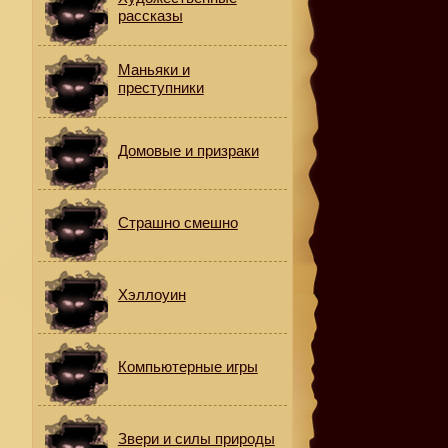
рассказы
Маньяки и
преступники
Домовые и призраки
Страшно смешно
Хэллоуин
Компьютерные игры
Звери и силы природы