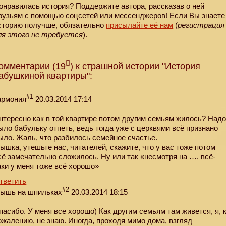
онравилась история? Поддержите автора, рассказав о ней
рузьям с помощью соцсетей или мессенджеров! Если Вы знаете
сторию получше, обязательно
присылайте её нам
(
регистрация
ля этого не требуется
).
омментарии (19
) к страшной истории "История
абушкиной квартиры":
#1
армония
20.03.2014 17:14
нтересно как в той квартире потом другим семьям жилось? Над
ыло бабульку отпеть, ведь тогда уже с церквями всё признано
ыло. Жаль, что разбилось семейное счастье.
ышка, утешьте нас, читателей, скажите, что у вас тоже потом
сё замечательно сложилось. Ну или так «несмотря на …. всё-
аки у меня тоже всё хорошо»
тветить
#2
ышь на шпильках
20.03.2014 18:15
пасибо. У меня все хорошо) Как другим семьям там живется, я, 
ожалению, не знаю. Иногда, проходя мимо дома, взгляд