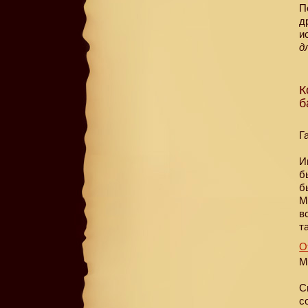
П
д
и
д
К
б
Г
И
б
б
М
в
т
О
М
С
с