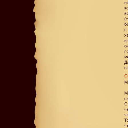
н
к
в
(
б
с
х
в
о
п
м
Д
с
О
M
М
с
С
ч
ч
Т
ч