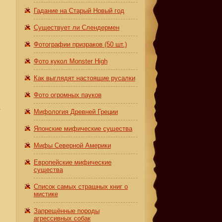
Гадание на Старый Новый год
Существует ли Слендермен
Фотографии призраков (50 шт.)
Фото кукол Monster High
Как выглядят настоящие русалки
,
Фото огромных пауков
з
Мифология Древней Греции
Японские мифические существа
Мифы Северной Америки
х
Европейские мифические
существа
Список самых страшных книг о
мистике
Запрещённые породы
агрессивных собак