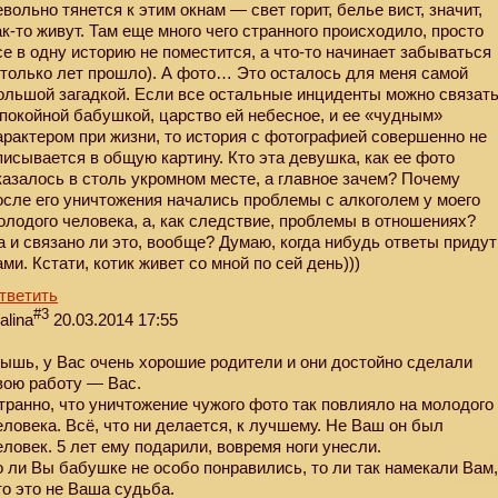
евольно тянется к этим окнам — свет горит, белье вист, значит,
ак-то живут. Там еще много чего странного происходило, просто
се в одну историю не поместится, а что-то начинает забываться
столько лет прошло). А фото… Это осталось для меня самой
ольшой загадкой. Если все остальные инциденты можно связат
 покойной бабушкой, царство ей небесное, и ее «чудным»
арактером при жизни, то история с фотографией совершенно не
писывается в общую картину. Кто эта девушка, как ее фото
казалось в столь укромном месте, а главное зачем? Почему
осле его уничтожения начались проблемы с алкоголем у моего
олодого человека, а, как следствие, проблемы в отношениях?
а и связано ли это, вообще? Думаю, когда нибудь ответы придут
ами. Кстати, котик живет со мной по сей день)))
тветить
#3
alina
20.03.2014 17:55
ышь, у Вас очень хорошие родители и они достойно сделали
вою работу — Вас.
транно, что уничтожение чужого фото так повлияло на молодого
еловека. Всё, что ни делается, к лучшему. Не Ваш он был
еловек. 5 лет ему подарили, вовремя ноги унесли.
о ли Вы бабушке не особо понравились, то ли так намекали Вам
то это не Ваша судьба.