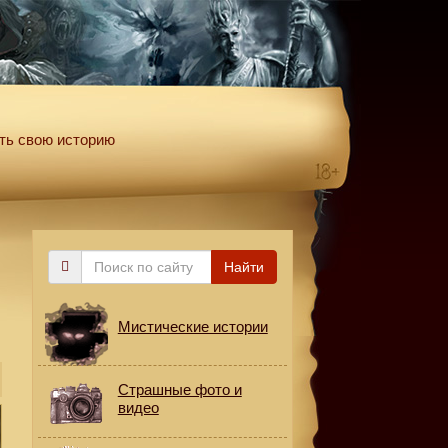
ть свою историю
Поиск
Найти
по
сайту
Мистические истории
Страшные фото и
видео