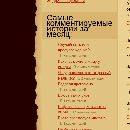
Другие параллели
А
о
о
Самые
комментируемые
О
истории за
Г
месяц:
Л
Случайность или
О
предупреждение?
в
3 комментария
Как я вымолила маму у
З
смерти
2 комментария
п
Откуда взялся этот странный
р
мальчик?
2 комментария
Родовая программа
О
1 комментарий
Г
Боюсь таких снов
1 комментарий
В
Бабушка знала, что завтра
р
умрет
1 комментарий
О
Брата преследует мистика
F
1 комментарий
Необычная музыка