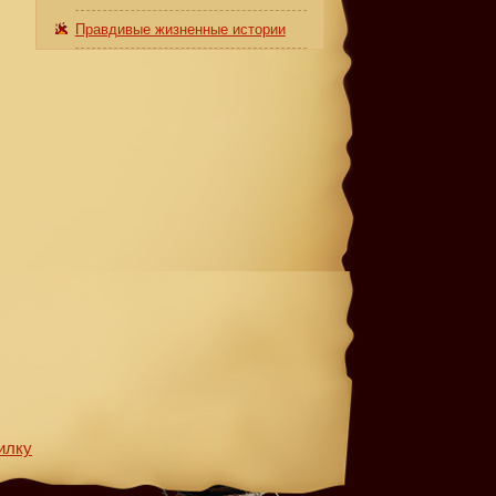
Правдивые жизненные истории
илку