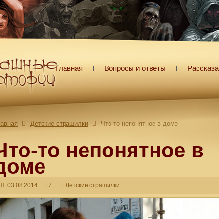
Главная
Вопросы и ответы
Рассказа
лавная
Детские страшилки
Что-то непонятное в доме
Что-то непонятное в
доме
03.08.2014
7
Детские страшилки