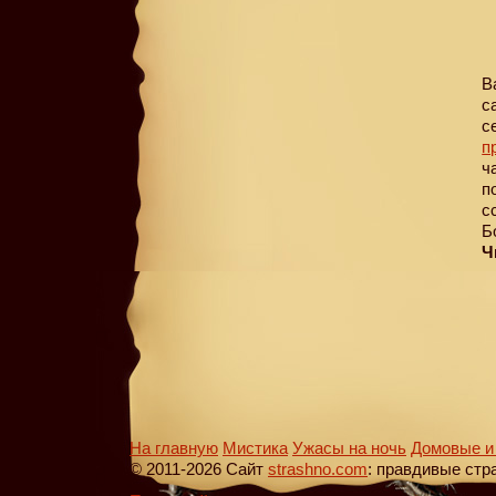
В
с
с
п
ч
п
с
Б
Ч
На главную
Мистика
Ужасы на ночь
Домовые и
© 2011-2026 Сайт
strashno.com
: правдивые стр