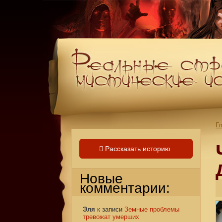
Г
Рассказать историю
Новые
комментарии:
Эля
к записи
Земные проблемы
тревожат умерших