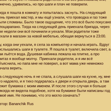
онечно, удивились, но про шаги и плач не поверили.
огда я пошла в комнату и попыталась заснуть. На следующий
ень приехал мастер, и мы ещё узнали, что проводка и газ тоже
ыли сломаны. Было такое ощущение, что это всё было покусан
 поцарапано. Тогда на следующей день приехала бригада, через
ве недели они всё починили и уехали. Мои родители тоже
ехали в магазин за новой мебелью, обещая вернуться в 23:00.
у, когда они уехали, я села за компьютер и начала играть. Вдруг
ослышались шаги в туалете. Я пошла в туалет, включила свет, а
ам льётся вода. Душевая кабинка лежала на плитке, а про
нитаз я вообще молчу.
Приехали родители, и я им всё
бъяснила, но папа мне не поверил, а вот мама уже немножко
ачала верить.
а следующую ночь я не спала, а слушала шаги на кухне, ну, мне
то надоело, и я тихо подкралась к двери и открыла дверь, а там
ежит бумажка с моим именем. И после этого случая я больше
икогда не видела подобное, хотя на бумажке были написаны год
 моё имя. Не понимаю, что это могло означать?
втор: Bananchik Rus