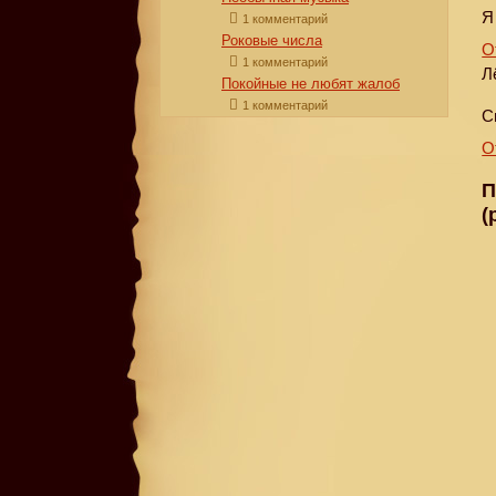
Я
1 комментарий
Роковые числа
О
1 комментарий
Л
Покойные не любят жалоб
1 комментарий
С
О
П
(