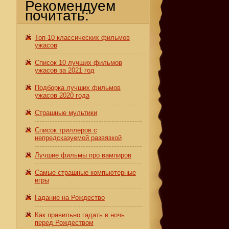
Рекомендуем
почитать:
Топ-10 классических фильмов
ужасов
Список 10 лучших фильмов
ужасов за 2021 год
Подборка лучших фильмов
ужасов 2020 года
Страшные мультики
Список триллеров с
непредсказуемой развязкой
Лучшие фильмы про вампиров
Самые страшные компьютерные
игры
Гадание на Рождество
Как правильно гадать в ночь
перед Рождеством