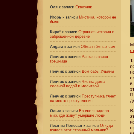
Оля
к записи
Сквозняк
Игорь
к записи
Мистика, которой не
было
Кира*
к записи
Странная история в
заброшенной деревне
М
Angara
к записи
Обман тёмных сил
с
Ленчик
к записи
Раскаявшаяся
Т
грешница
п
Ленчик
к записи
Дом бабы Ульяны
н
с
Ленчик
к записи
Чистка дома
в
соленой водой и молитвой
э
П
Ленчик
к записи
Преступника тянет
д
на место преступления
В
Ольга
к записи
Во сне я видела
мир, где живут умершие люди
э
и
Леся из Полесья
к записи
Откуда
п
взялся этот странный мальчик?
к