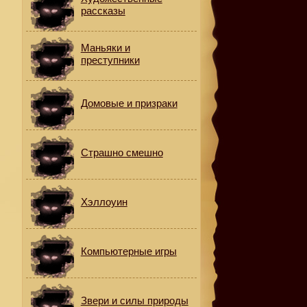
рассказы
Маньяки и
преступники
о
Домовые и призраки
Страшно смешно
Хэллоуин
Компьютерные игры
Звери и силы природы