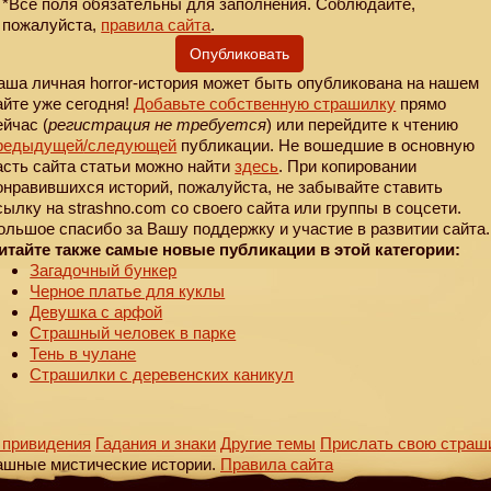
*Все поля обязательны для заполнения. Соблюдайте,
пожалуйста,
правила сайта
.
Опубликовать
аша личная horror-история может быть опубликована на нашем
айте уже сегодня!
Добавьте собственную страшилку
прямо
ейчас (
регистрация не требуется
) или перейдите к чтению
редыдущей
/следующей
публикации. Не вошедшие в основную
асть сайта статьи можно найти
здесь
. При копировании
онравившихся историй, пожалуйста, не забывайте ставить
сылку на strashno.com со своего сайта или группы в соцсети.
ольшое спасибо за Вашу поддержку и участие в развитии сайта.
итайте также самые новые публикации в этой категории:
Загадочный бункер
Черное платье для куклы
Девушка с арфой
Страшный человек в парке
Тень в чулане
Страшилки с деревенских каникул
 привидения
Гадания и знаки
Другие темы
Прислать свою страш
ашные мистические истории.
Правила сайта