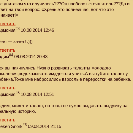
 с унитазом что случилось???Он наоборот стоял чтоль???Да и
твет на твой вопрос: «Хрень это полнейшая, вот что это
значает!»
тветить
#3
армония
10.08.2014 12:46
ёля — зачёт! :)))
тветить
#4
адим
09.08.2014 20:43
ря вы накинулись.Нужно развивать таланты молодого
околения,подсказывать им,где-то и учить.А вы губите талант у
ебенка.Тоже мне набросились взрослые переростки на ребенка.
тветить
#5
армония
10.08.2014 12:51
адим, может и талант, но тогда не нужно выдавать выдумку за
еальную историю.
тветить
#6
reken Snork
09.08.2014 21:15