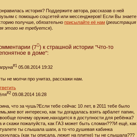
онравилась история? Поддержите автора, рассказав о ней
рузьям с помощью соцсетей или мессенджеров! Если Вы знаете
сторию получше, обязательно
присылайте её нам
(
регистрация
ля этого не требуется
).
омментарии (7
) к страшной истории "Что-то
епонятное в доме":
#1
агруна
05.08.2014 19:32
 ты не молчи про унитаз, расскажи нам.
тветить
#2
ёля
09.08.2014 16:28
рина, что за чушь?Если тебе сейчас 10 лет, в 2011 тебе было
емь,мне вот интересно, как ты догадалась взять арбалет папин,
 вообще почему оружие,находится в доступности для ребёнка?
а и скажи пожалуйста, как ГАЗ может быть сломан???И ещё, как
 туалете ты слышала шаги, а то что душевая кабинка
рохнулась (как ты описала, лежит на плитке) ты не слышала???