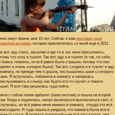
еня зовут Арина, мне 10 лет. Сейчас я вам
расскажу одну
трашную историю
, которая приключилась со мной ещё в 2011.
ак вот, иду спать, засыпаю и где-то в час ночи просыпаюсь,
отому что хочу в туалет. Так вот, иду я в туалет (я так, по себе,
е боюсь темноты, но всё равно было страшно, потому что пол
крипел и очень холодно было). Так вот, сходила я в туалет и иду
 комнату, но прежде чем я дошла, послышались шаги со второго
тажа. Я испугалась, побежала в комнату и заперлась.
рислушиваюсь и слышу, как будто кто-то скулит и тяжело
ышит. Я всё-таки решилась туда пойти.
зяла с собою папин арбалет (папа охотник) и пошла на второй
таж. Когда я поднялась, начал включаться-выключаться свет, я
спугалась, но всё равно меня манило в комнату,
откуда это всё
роисходило. Я туда зашла и увидела, что комната была вся в
аком-то соусе. Я позвала родителей и им всё рассказала, они,