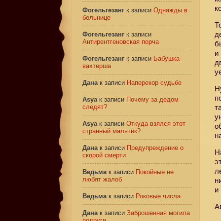
к
Фогельгезанг
к записи
Однажды в
больнице
Т
д
Фогельгезанг
к записи
Антирентгеновская порча
б
и
Фогельгезанг
к записи
Бабушка-
д
вахтерша
у
Дана
к записи
Наперекор судьбе
Н
п
Asya
к записи
Почему за дедом
следят?
т
у
Asya
к записи
Откуда взялся этот
о
странный мальчик?
н
Дана
к записи
Предупреждение о
Н
скорой смерти
э
л
Ведьма
к записи
Покойные не
любят жалоб
н
и
Ведьма
к записи
Роковые числа
А
Дана
к записи
Заброшенная могила
подруги