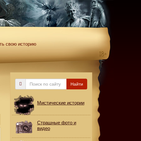
ть свою историю
Поиск
Найти
по
сайту
Мистические истории
Страшные фото и
видео