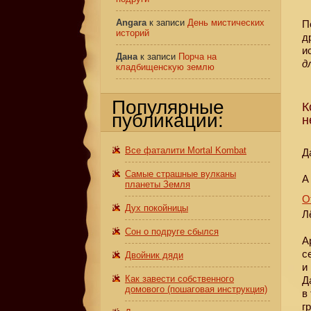
Angara
к записи
День мистических
П
историй
д
и
Дана
к записи
Порча на
д
кладбищенскую землю
Популярные
К
публикации:
н
Все фаталити Mortal Kombat
Д
Самые страшные вулканы
А
планеты Земля
О
Дух покойницы
Л
Сон о подруге сбылся
А
с
Двойник дяди
и
Как завести собственного
Д
домового (пошаговая инструкция)
в
г