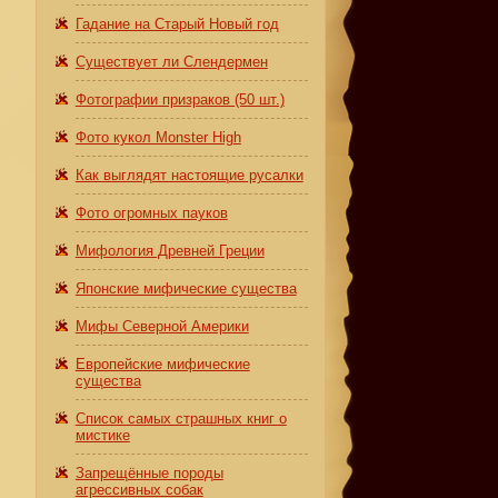
Гадание на Старый Новый год
Существует ли Слендермен
Фотографии призраков (50 шт.)
Фото кукол Monster High
Как выглядят настоящие русалки
Фото огромных пауков
Мифология Древней Греции
Японские мифические существа
Мифы Северной Америки
Европейские мифические
существа
Список самых страшных книг о
мистике
Запрещённые породы
агрессивных собак