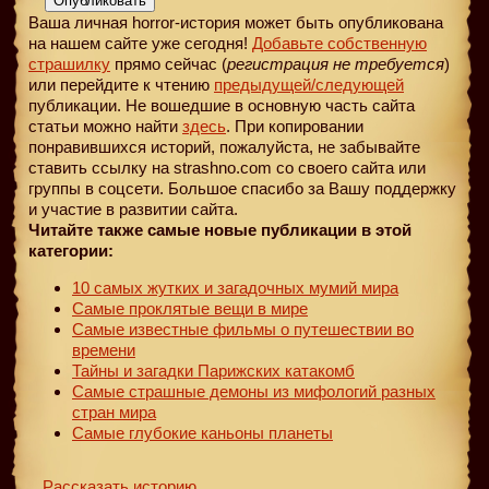
Опубликовать
Ваша личная horror-история может быть опубликована
на нашем сайте уже сегодня!
Добавьте собственную
страшилку
прямо сейчас (
регистрация не требуется
)
или перейдите к чтению
предыдущей
/следующей
публикации. Не вошедшие в основную часть сайта
статьи можно найти
здесь
. При копировании
понравившихся историй, пожалуйста, не забывайте
ставить ссылку на strashno.com со своего сайта или
группы в соцсети. Большое спасибо за Вашу поддержку
и участие в развитии сайта.
Читайте также самые новые публикации в этой
категории:
10 самых жутких и загадочных мумий мира
Самые проклятые вещи в мире
Самые известные фильмы о путешествии во
времени
Тайны и загадки Парижских катакомб
Самые страшные демоны из мифологий разных
стран мира
Самые глубокие каньоны планеты
Рассказать историю