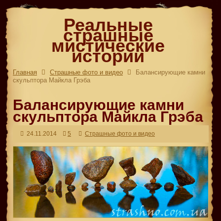
Реальные
страшные
мистические
истории
Главная
Страшные фото и видео
Балансирующие камни
скульптора Майкла Грэба
Балансирующие камни
скульптора Майкла Грэба
24.11.2014
5
Страшные фото и видео