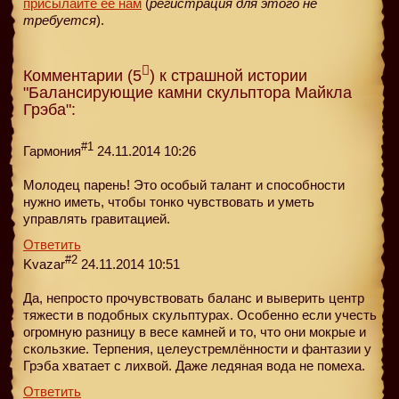
присылайте её нам
(
регистрация для этого не
требуется
).
Комментарии (5
) к страшной истории
"Балансирующие камни скульптора Майкла
Грэба":
#1
Гармония
24.11.2014 10:26
Молодец парень! Это особый талант и способности
нужно иметь, чтобы тонко чувствовать и уметь
управлять гравитацией.
Ответить
#2
Kvazar
24.11.2014 10:51
Да, непросто прочувствовать баланс и выверить центр
тяжести в подобных скульптурах. Особенно если учесть
огромную разницу в весе камней и то, что они мокрые и
скользкие. Терпения, целеустремлённости и фантазии у
Грэба хватает с лихвой. Даже ледяная вода не помеха.
Ответить