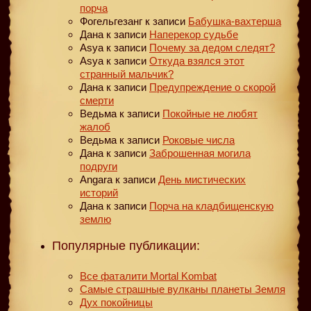
порча
Фогельгезанг
к записи
Бабушка-вахтерша
Дана
к записи
Наперекор судьбе
Asya
к записи
Почему за дедом следят?
Asya
к записи
Откуда взялся этот
странный мальчик?
Дана
к записи
Предупреждение о скорой
смерти
Ведьма
к записи
Покойные не любят
жалоб
Ведьма
к записи
Роковые числа
Дана
к записи
Заброшенная могила
подруги
Angara
к записи
День мистических
историй
Дана
к записи
Порча на кладбищенскую
землю
Популярные публикации:
Все фаталити Mortal Kombat
Самые страшные вулканы планеты Земля
Дух покойницы