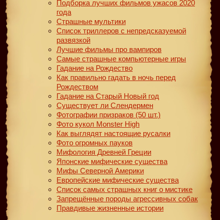
Подборка лучших фильмов ужасов 2020
года
Страшные мультики
Список триллеров с непредсказуемой
развязкой
Лучшие фильмы про вампиров
Самые страшные компьютерные игры
Гадание на Рождество
Как правильно гадать в ночь перед
Рождеством
Гадание на Старый Новый год
Существует ли Слендермен
Фотографии призраков (50 шт.)
Фото кукол Monster High
Как выглядят настоящие русалки
Фото огромных пауков
Мифология Древней Греции
Японские мифические существа
Мифы Северной Америки
Европейские мифические существа
Список самых страшных книг о мистике
Запрещённые породы агрессивных собак
Правдивые жизненные истории