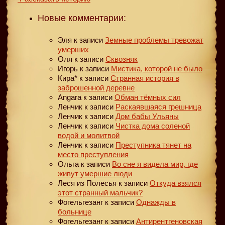
Новые комментарии:
Эля
к записи
Земные проблемы тревожат
умерших
Оля
к записи
Сквозняк
Игорь
к записи
Мистика, которой не было
Кира*
к записи
Странная история в
заброшенной деревне
Angara
к записи
Обман тёмных сил
Ленчик
к записи
Раскаявшаяся грешница
Ленчик
к записи
Дом бабы Ульяны
Ленчик
к записи
Чистка дома соленой
водой и молитвой
Ленчик
к записи
Преступника тянет на
место преступления
Ольга
к записи
Во сне я видела мир, где
живут умершие люди
Леся из Полесья
к записи
Откуда взялся
этот странный мальчик?
Фогельгезанг
к записи
Однажды в
больнице
Фогельгезанг
к записи
Антирентгеновская