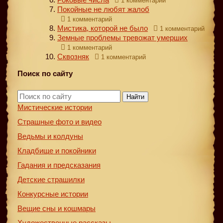
1 комментарий
Покойные не любят жалоб
1 комментарий
Мистика, которой не было
1 комментарий
Земные проблемы тревожат умерших
1 комментарий
Сквозняк
1 комментарий
Поиск по сайту
Найти
Мистические истории
Страшные фото и видео
Ведьмы и колдуны
Кладбище и покойники
Гадания и предсказания
Детские страшилки
Конкурсные истории
Вещие сны и кошмары
Художественные рассказы