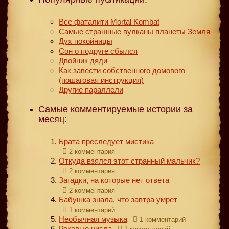
Все фаталити Mortal Kombat
Самые страшные вулканы планеты Земля
Дух покойницы
Сон о подруге сбылся
Двойник дяди
Как завести собственного домового
(пошаговая инструкция)
Другие параллели
Самые комментируемые истории за
месяц:
Брата преследует мистика
2 комментария
Откуда взялся этот странный мальчик?
2 комментария
Загадки, на которые нет ответа
2 комментария
Бабушка знала, что завтра умрет
1 комментарий
Необычная музыка
1 комментарий
Роковые числа