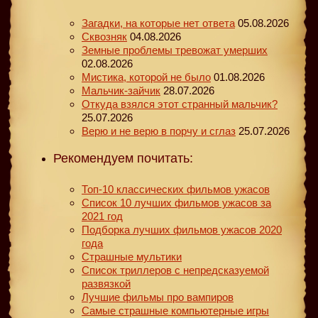
Загадки, на которые нет ответа
05.08.2026
Сквозняк
04.08.2026
Земные проблемы тревожат умерших
02.08.2026
Мистика, которой не было
01.08.2026
Мальчик-зайчик
28.07.2026
Откуда взялся этот странный мальчик?
25.07.2026
Верю и не верю в порчу и сглаз
25.07.2026
Рекомендуем почитать:
Топ-10 классических фильмов ужасов
Список 10 лучших фильмов ужасов за
2021 год
Подборка лучших фильмов ужасов 2020
года
Страшные мультики
Список триллеров с непредсказуемой
развязкой
Лучшие фильмы про вампиров
Самые страшные компьютерные игры