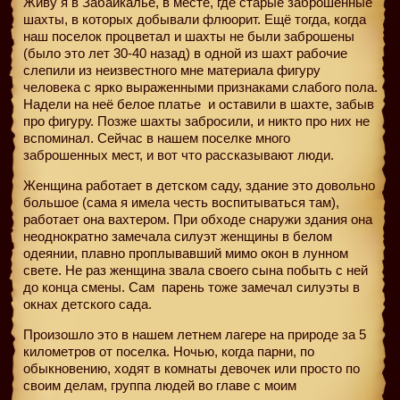
Живу я в Забайкалье, в месте, где старые заброшенные
шахты, в которых добывали флюорит. Ещё тогда, когда
наш поселок процветал и шахты не были заброшены
(было это лет 30-40 назад) в одной из шахт рабочие
слепили из неизвестного мне материала фигуру
человека с ярко выраженными признаками слабого пола.
Надели на неё белое платье и оставили в шахте, забыв
про фигуру. Позже шахты забросили, и никто про них не
вспоминал. Сейчас в нашем поселке много
заброшенных мест, и вот что рассказывают люди.
Женщина работает в детском саду, здание это довольно
большое (сама я имела честь воспитываться там),
работает она вахтером. При обходе снаружи здания она
неоднократно замечала силуэт женщины в белом
одеянии, плавно проплывавший мимо окон в лунном
свете. Не раз женщина звала своего сына побыть с ней
до конца смены. Сам
парень тоже замечал силуэты в
окнах детского сада.
Произошло это в нашем летнем лагере на природе за 5
километров от поселка. Ночью, когда парни, по
обыкновению, ходят в комнаты девочек или просто по
своим делам, группа людей во главе с моим