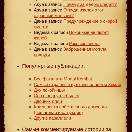
Asya
к записи
Почему за дедом следят?
Asya
к записи
Откуда взялся этот
странный мальчик?
Дана
к записи
Предупреждение о скорой
смерти
Ведьма
к записи
Покойные не любят
жалоб
Ведьма
к записи
Роковые числа
Дана
к записи
Заброшенная могила
подруги
Популярные публикации:
Все фаталити Mortal Kombat
Самые страшные вулканы планеты Земля
Дух покойницы
Сон о подруге сбылся
Двойник дяди
Как завести собственного домового
(пошаговая инструкция)
Другие параллели
Самые комментируемые истории за