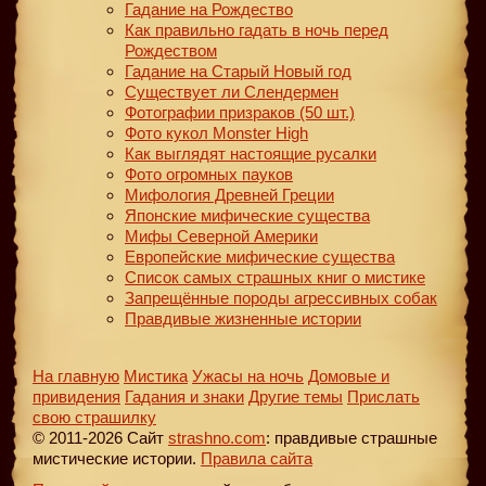
Гадание на Рождество
Как правильно гадать в ночь перед
Рождеством
Гадание на Старый Новый год
Существует ли Слендермен
Фотографии призраков (50 шт.)
Фото кукол Monster High
Как выглядят настоящие русалки
Фото огромных пауков
Мифология Древней Греции
Японские мифические существа
Мифы Северной Америки
Европейские мифические существа
Список самых страшных книг о мистике
Запрещённые породы агрессивных собак
Правдивые жизненные истории
На главную
Мистика
Ужасы на ночь
Домовые и
привидения
Гадания и знаки
Другие темы
Прислать
свою страшилку
© 2011-2026 Сайт
strashno.com
: правдивые страшные
мистические истории.
Правила сайта