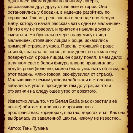
одноклассником ходили по ночному лагерю,
рассказывая друг другу страшные истории. Они
остановились у беседки, в надежде разойтись по
корпусам. Так вот, речь зашла о легенде про Белую
Бабу, которую начал рассказывать один из мальчишек.
Никто ему не поверил, и приятели начали дружно
смеяться. Но буквально через пару минут лица
мальчишек, стоявших лицом к роще, исказились
гримасой страха и ужаса. Парень, стоявший к роще
спиной, сначала не понял, в чем дело, но стоило ему
повернуться к роще лицом, он сразу понял, в чем дело:
в лунном свете белая фигура плавно продвигалась
вглубь рощи (конечно, можно было умолчать об этом, но
этот парень, мягко говоря, оконфузился от страха).
Мальчишки с немым ужасом забежали в столовую,
забились в угол и просидели там до утра, за что и
отхватили на следующее утро от вожатого.
Известно лишь то, что Белая Баба (как окрестили её
позже) обитает в длинных и протяженных
пространствах: коридорах, шахтах, дорогах и т.п. Как она
выбралась из заваленной шахты, никому не известно…
Автор: Тень Тумана