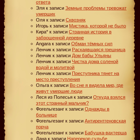
ответа
Эля
к записи
Земные проблемы тревожат
умерших
Оля
к записи
Сквозняк
Игорь
к записи
Мистика, которой не было
Кира*
к записи
Странная история в
заброшенной деревне
Angara
к записи
Обман тёмных сил
Ленчик
к записи
Раскаявшаяся грешница
Ленчик
к записи
Дом бабы Ульяны
Ленчик
к записи
Чистка дома соленой
водой и молитвой
Ленчик
к записи
Преступника тянет на
место преступления
Ольга
к записи
Во сне я видела мир, где
живут умершие люди
Леся из Полесья
к записи
Откуда взялся
этот странный мальчик?
Фогельгезанг
к записи
Однажды в
больнице
Фогельгезанг
к записи
Антирентгеновская
порча
Фогельгезанг
к записи
Бабушка-вахтерша
Дана
к записи
Наперекор судьбе